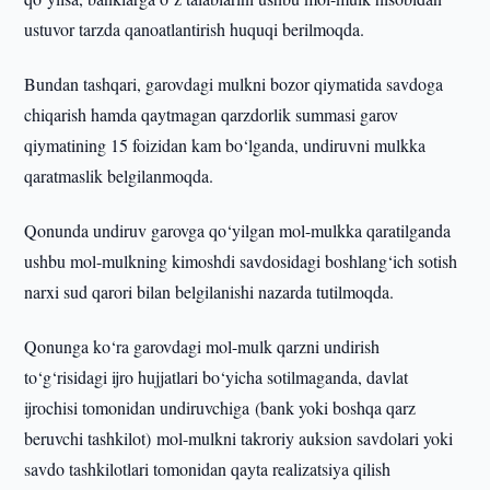
ustuvor tarzda qanoatlantirish huquqi berilmoqda.
Bundan tashqari, garovdagi mulkni bozor qiymatida savdoga
chiqarish hamda qaytmagan qarzdorlik summasi garov
qiymatining 15 foizidan kam bo‘lganda, undiruvni mulkka
qaratmaslik belgilanmoqda.
Qonunda undiruv garovga qo‘yilgan mol-mulkka qaratilganda
ushbu mol-mulkning kimoshdi savdosidagi boshlang‘ich sotish
narxi sud qarori bilan belgilanishi nazarda tutilmoqda.
Qonunga ko‘ra garovdagi mol-mulk qarzni undirish
to‘g‘risidagi ijro hujjatlari bo‘yicha sotilmaganda, davlat
ijrochisi tomonidan undiruvchiga (bank yoki boshqa qarz
beruvchi tashkilot) mol-mulkni takroriy auksion savdolari yoki
savdo tashkilotlari tomonidan qayta realizatsiya qilish