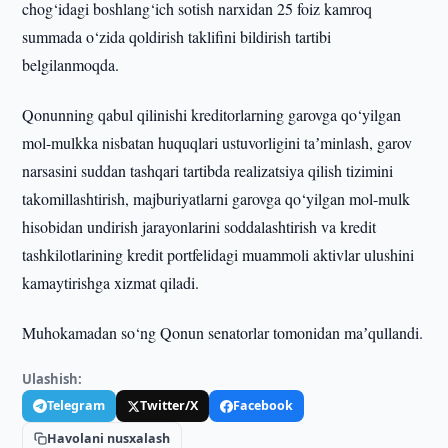
chog‘idagi boshlang‘ich sotish narxidan 25 foiz kamroq
summada o‘zida qoldirish taklifini bildirish tartibi
belgilanmoqda.
Qonunning qabul qilinishi kreditorlarning garovga qo‘yilgan
mol-mulkka nisbatan huquqlari ustuvorligini taʼminlash, garov
narsasini suddan tashqari tartibda realizatsiya qilish tizimini
takomillashtirish, majburiyatlarni garovga qo‘yilgan mol-mulk
hisobidan undirish jarayonlarini soddalashtirish va kredit
tashkilotlarining kredit portfelidagi muammoli aktivlar ulushini
kamaytirishga xizmat qiladi.
Muhokamadan so‘ng Qonun senatorlar tomonidan maʼqullandi.
Ulashish:
Telegram
Twitter/X
Facebook
Havolani nusxalash