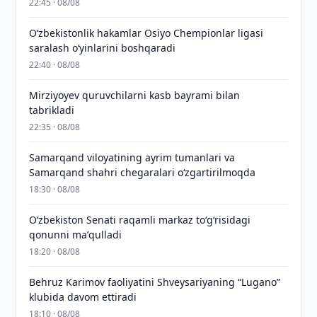
22:45 · 08/08
O‘zbekistonlik hakamlar Osiyo Chempionlar ligasi
saralash o‘yinlarini boshqaradi
22:40 · 08/08
Mirziyoyev quruvchilarni kasb bayrami bilan
tabrikladi
22:35 · 08/08
Samarqand viloyatining ayrim tumanlari va
Samarqand shahri chegaralari oʻzgartirilmoqda
18:30 · 08/08
Oʻzbekiston Senati raqamli markaz toʻgʻrisidagi
qonunni maʼqulladi
18:20 · 08/08
Behruz Karimov faoliyatini Shveysariyaning “Lugano”
klubida davom ettiradi
18:10 · 08/08