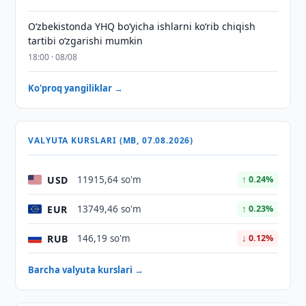
O‘zbekistonda YHQ bo‘yicha ishlarni ko‘rib chiqish
tartibi o‘zgarishi mumkin
18:00 · 08/08
Ko'proq yangiliklar →
VALYUTA KURSLARI (MB, 07.08.2026)
USD
11915,64 so'm
↑ 0.24%
EUR
13749,46 so'm
↑ 0.23%
RUB
146,19 so'm
↓ 0.12%
Barcha valyuta kurslari →