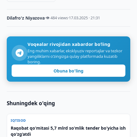
Dilafro'z Niyazova
·
👁 484 views
·
17.03.2025 · 21:31
Voqealar rivojidan xabardor bo‘ling
Eng muhim xabarlar, eksklyuziv reportajlar va tezkor
yangiliklarni o‘zingizga qulay platformada kuzatib
boring.
Obuna bo'ling
Shuningdek o'qing
IQTISOD
Raqobat qo‘mitasi 5,7 mlrd so‘mlik tender bo‘yicha ish
qo‘zg‘atdi