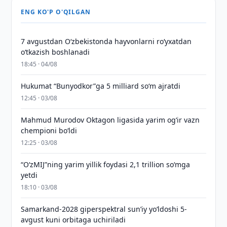
ENG KO'P O'QILGAN
7 avgustdan O‘zbekistonda hayvonlarni ro‘yxatdan
o‘tkazish boshlanadi
18:45 · 04/08
Hukumat “Bunyodkor”ga 5 milliard so‘m ajratdi
12:45 · 03/08
Mahmud Murodov Oktagon ligasida yarim og‘ir vazn
chempioni bo‘ldi
12:25 · 03/08
“O‘zMIJ”ning yarim yillik foydasi 2,1 trillion so‘mga
yetdi
18:10 · 03/08
Samarkand-2028 giperspektral sun’iy yo‘ldoshi 5-
avgust kuni orbitaga uchiriladi