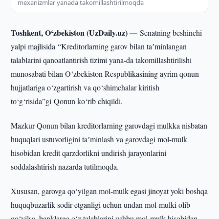
mexanizmlar yanada takomillashtirilmoqda
Toshkent, O‘zbekiston (UzDaily.uz) —
Senatning beshinchi
yalpi majlisida “Kreditorlarning garov bilan taʼminlangan
talablarini qanoatlantirish tizimi yana-da takomillashtirilishi
munosabati bilan O‘zbekiston Respublikasining ayrim qonun
hujjatlariga o‘zgartirish va qo‘shimchalar kiritish
to‘g‘risida”gi Qonun ko‘rib chiqildi.
Mazkur Qonun bilan kreditorlarning garovdagi mulkka nisbatan
huquqlari ustuvorligini taʼminlash va garovdagi mol-mulk
hisobidan kredit qarzdorlikni undirish jarayonlarini
soddalashtirish nazarda tutilmoqda.
Xususan, garovga qo‘yilgan mol-mulk egasi jinoyat yoki boshqa
huquqbuzarlik sodir etganligi uchun undan mol-mulki olib
qo‘yilsa, banklarga o‘z talablarini ushbu mol-mulk hisobidan