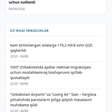
uchun sudlandi
06/08/2026
SO'NGGI YANGILIKLAR
Kam taʼminlangan oilalarga 179,2 mlrd so‘m QQS
qaytarildi
22:35 · 06/08
YXHT O‘zbekistonda ayollar mehnat migratsiyasi
uchun mustahkamroq boshqaruvni qo‘llab-
quvvatlaydi
22:30 · 06/08
“Uzbekistan Airports” va “Loong Air” Sian – Farg‘ona
yo‘nalishida parvozlarni yo‘lga qo‘yish masalasini
muhokama qildi
22:30 · 06/08