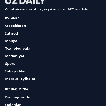
O'zbekistonning yetakchi yangiliklar portali. 24/7 yangiliklar.
BO'LIMLAR
O‘zbekiston
Iqtisod
Moliya
Texnologiyalar
Madaniyat
Sport
Infografika
Maxsus loyihalar
BIZ HAQIMIZDA
Biz haqimizda
Qoidalar