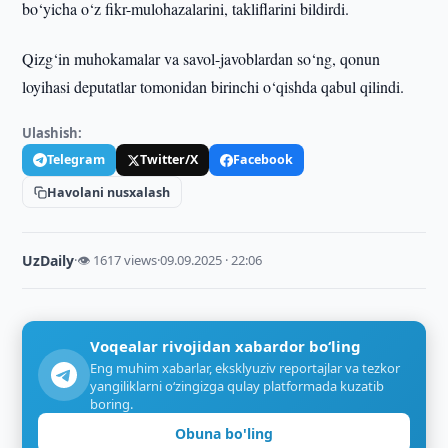
bo‘yicha o‘z fikr-mulohazalarini, takliflarini bildirdi.
Qizg‘in muhokamalar va savol-javoblardan so‘ng, qonun
loyihasi deputatlar tomonidan birinchi o‘qishda qabul qilindi.
Ulashish:
Telegram
Twitter/X
Facebook
Havolani nusxalash
UzDaily
·
👁 1617 views
·
09.09.2025 · 22:06
Voqealar rivojidan xabardor bo‘ling
Eng muhim xabarlar, eksklyuziv reportajlar va tezkor
yangiliklarni o‘zingizga qulay platformada kuzatib
boring.
Obuna bo'ling