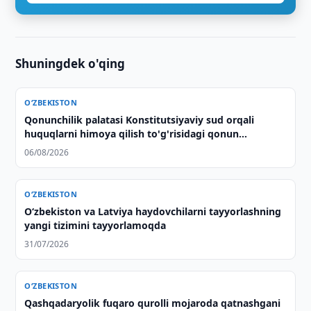
Shuningdek o'qing
O‘ZBEKISTON
Qonunchilik palatasi Konstitutsiyaviy sud orqali
huquqlarni himoya qilish to'g'risidagi qonun
loyihasini ma'qulladi
06/08/2026
O‘ZBEKISTON
Oʻzbekiston va Latviya haydovchilarni tayyorlashning
yangi tizimini tayyorlamoqda
31/07/2026
O‘ZBEKISTON
Qashqadaryolik fuqaro qurolli mojaroda qatnashgani