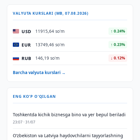
VALYUTA KURSLARI (MB, 07.08.2026)
USD
11915,64 so'm
↑ 0.24%
EUR
13749,46 so'm
↑ 0.23%
RUB
146,19 so'm
↓ 0.12%
Barcha valyuta kurslari →
ENG KO'P O'QILGAN
Toshkentda kichik biznesga bino va yer bepul beriladi
23:07 · 31/07
Oʻzbekiston va Latviya haydovchilarni tayyorlashning