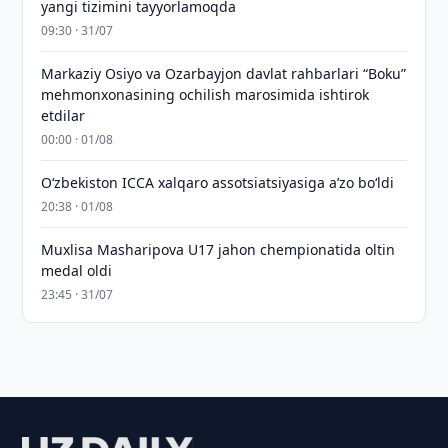
yangi tizimini tayyorlamoqda
09:30 · 31/07
Markaziy Osiyo va Ozarbayjon davlat rahbarlari “Boku”
mehmonxonasining ochilish marosimida ishtirok
etdilar
00:00 · 01/08
O‘zbekiston ICCA xalqaro assotsiatsiyasiga aʼzo bo‘ldi
20:38 · 01/08
Muxlisa Masharipova U17 jahon chempionatida oltin
medal oldi
23:45 · 31/07