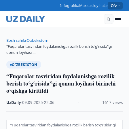
Infografika
Maxsus loyihalar
O'z
Bosh sahifa
O‘zbekiston
›
›
“Fuqarolar tasviridan foydalanishga rozilik berish to‘g‘risida”gi
qonun loyihasi …
O‘ZBEKISTON
“Fuqarolar tasviridan foydalanishga rozilik
berish to‘g‘risida”gi qonun loyihasi birinchi
o‘qishga kiritildi
UzDaily
·
09.09.2025
·
22:06
·
1617 views
“Fuqarolar tasviridan foydalanishga rozilik berish to‘g‘risida”gi