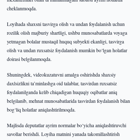
cheklanmoqda.
Loyihada shaxsni tasvirga olish va undan foydalanish uchun
rozilik olish majburiy shartligi, ushbu munosabatlarda voyaga
yetmagan bolalar mustaqil huquq subyekti ekanligi, tasvirga
olish va undan ruxsatsiz foydalanish mumkin bo‘lgan holatlar
doirasi belgilanmoqda.
Shuningdek, videokuzatuvni amalga oshirishda shaxsiy
daxlsizlikni ta’minlashga oid talablar, tasvirdan ruxsatsiz
foydalanilganda kelib chiqadigan huquqiy oqibatlar aniq
belgilanib, mehnat munosabatlarida tasvirdan foydalanish bilan
bog‘liq holatlar aniqlashtirilmoqda.
Majlisda deputatlar ayrim normalar bo‘yicha aniqlashtiruvchi
savollar berishdi. Loyiha matnini yanada takomillashtirish