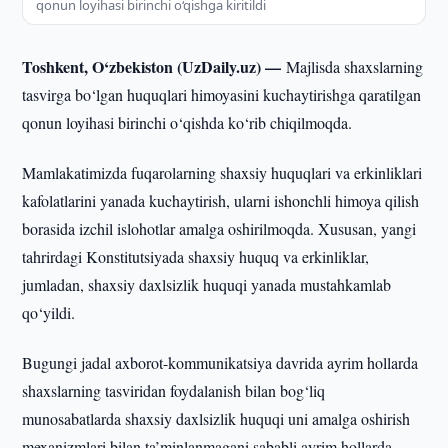
qonun loyihasi birinchi o‘qishga kiritildi
Toshkent, O‘zbekiston (UzDaily.uz) —
Majlisda shaxslarning
tasvirga bo‘lgan huquqlari himoyasini kuchaytirishga qaratilgan
qonun loyihasi birinchi o‘qishda ko‘rib chiqilmoqda.
Mamlakatimizda fuqarolarning shaxsiy huquqlari va erkinliklari
kafolatlarini yanada kuchaytirish, ularni ishonchli himoya qilish
borasida izchil islohotlar amalga oshirilmoqda. Xususan, yangi
tahrirdagi Konstitutsiyada shaxsiy huquq va erkinliklar,
jumladan, shaxsiy daxlsizlik huquqi yanada mustahkamlab
qo‘yildi.
Bugungi jadal axborot-kommunikatsiya davrida ayrim hollarda
shaxslarning tasviridan foydalanish bilan bog‘liq
munosabatlarda shaxsiy daxlsizlik huquqi uni amalga oshirish
mexanizmlari bilan ta’minlanmagani sababli ayrim hollarda