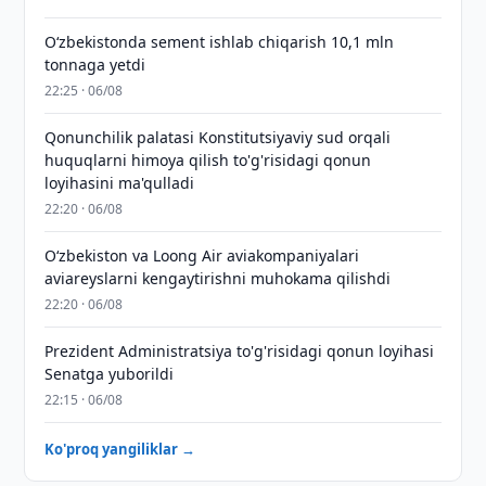
O‘zbekistonda sement ishlab chiqarish 10,1 mln
tonnaga yetdi
22:25 · 06/08
Qonunchilik palatasi Konstitutsiyaviy sud orqali
huquqlarni himoya qilish to'g'risidagi qonun
loyihasini ma'qulladi
22:20 · 06/08
Oʻzbekiston va Loong Air aviakompaniyalari
aviareyslarni kengaytirishni muhokama qilishdi
22:20 · 06/08
Prezident Administratsiya to'g'risidagi qonun loyihasi
Senatga yuborildi
22:15 · 06/08
Ko'proq yangiliklar →