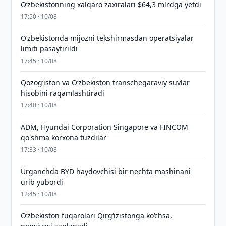
O‘zbekistonning xalqaro zaxiralari $64,3 mlrdga yetdi
17:50 · 10/08
O‘zbekistonda mijozni tekshirmasdan operatsiyalar
limiti pasaytirildi
17:45 · 10/08
Qozog‘iston va O‘zbekiston transchegaraviy suvlar
hisobini raqamlashtiradi
17:40 · 10/08
ADM, Hyundai Corporation Singapore va FINCOM
qo'shma korxona tuzdilar
17:33 · 10/08
Urganchda BYD haydovchisi bir nechta mashinani
urib yubordi
12:45 · 10/08
O‘zbekiston fuqarolari Qirg‘izistonga ko‘chsa,