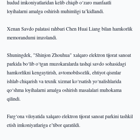
hudud imkoniyatlaridan kelib chiqib o‘zaro manfaatli
loyihalarni amalga oshirish muhimligi taʼkidlandi.
Xenan Savdo palatasi rahbari Chen Huai Liang bilan hamkorlik
memorandumi imzolandi.
Shuningdek, "Shinjon Zhouhua" xalqaro elektron tijorat sanoat
parkida bo‘lib o‘tgan muzokaralarda tashqi savdo sohasidagi
hamkorlikni kengaytirish, avtomobilsozlik, ehtiyot qismlar
ishlab chiqarish va texnik xizmat ko‘rsatish yo‘nalishlarida
qo‘shma loyihalarni amalga oshirish masalalari muhokama
qilindi.
Farg‘ona viloyatida xalqaro elektron tijorat sanoat parkini tashkil
etish imkoniyatlariga eʼtibor qaratildi.