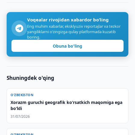
Voqealar rivojidan xabardor bo‘ling
Eng muhim xabarlar, eksklyuziv reportajlar va tezkor
yangiliklarni o‘zingizga qulay platformada kuzatib
boring.
Obuna bo'ling
Shuningdek o'qing
O‘ZBEKISTON
Xorazm guruchi geografik ko‘rsatkich maqomiga ega
bo‘ldi
31/07/2026
O‘ZBEKISTON