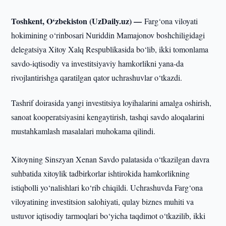
Toshkent, O‘zbekiston (UzDaily.uz) —
Farg‘ona viloyati
hokimining o‘rinbosari Nuriddin Mamajonov boshchiligidagi
delegatsiya Xitoy Xalq Respublikasida bo‘lib, ikki tomonlama
savdo-iqtisodiy va investitsiyaviy hamkorlikni yana-da
rivojlantirishga qaratilgan qator uchrashuvlar o‘tkazdi.
Tashrif doirasida yangi investitsiya loyihalarini amalga oshirish,
sanoat kooperatsiyasini kengaytirish, tashqi savdo aloqalarini
mustahkamlash masalalari muhokama qilindi.
Xitoyning Sinszyan Xenan Savdo palatasida o‘tkazilgan davra
suhbatida xitoylik tadbirkorlar ishtirokida hamkorlikning
istiqbolli yo‘nalishlari ko‘rib chiqildi. Uchrashuvda Farg‘ona
viloyatining investitsion salohiyati, qulay biznes muhiti va
ustuvor iqtisodiy tarmoqlari bo‘yicha taqdimot o‘tkazilib, ikki