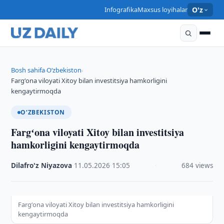
Infografika
Maxsus loyihalar
O'z
Bosh sahifa
O‘zbekiston
›
›
Fargʻona viloyati Xitoy bilan investitsiya hamkorligini
kengaytirmoqda
O‘ZBEKISTON
Fargʻona viloyati Xitoy bilan investitsiya
hamkorligini kengaytirmoqda
Dilafro'z Niyazova
·
11.05.2026
·
15:05
·
684 views
Fargʻona viloyati Xitoy bilan investitsiya hamkorligini
kengaytirmoqda