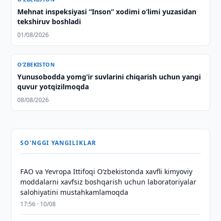
Mehnat inspeksiyasi “Inson” xodimi o‘limi yuzasidan
tekshiruv boshladi
01/08/2026
O‘ZBEKISTON
Yunusobodda yomg‘ir suvlarini chiqarish uchun yangi
quvur yotqizilmoqda
08/08/2026
SO'NGGI YANGILIKLAR
FAO va Yevropa Ittifoqi O‘zbekistonda xavfli kimyoviy
moddalarni xavfsiz boshqarish uchun laboratoriyalar
salohiyatini mustahkamlamoqda
17:56 · 10/08