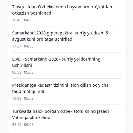
7 avgustdan O‘zbekistonda hayvonlarni ro‘yxatdan
o‘tkazish boshlanadi
18:45 · 04/08
Samarkand-2028 giperspektral sun’iy yo‘ldoshi 5-
avgust kuni orbitaga uchiriladi
17:37 · 04/08
LIVE: «Samarkand-2028» sun’iy yo‘ldoshining
uchirilishi
06:58 · 05/08
Prezidentga kadastr tizimini isloh qilish bo'yicha
taqdimot qilindi
10:09 · 05/08
Turkiyada halok bo‘lgan o‘zbekistonlikning jasadi
Vatanga olib kelindi
22:10 · 06/08