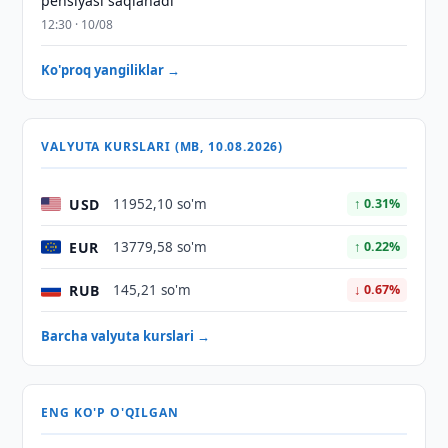
pensiyasi saqlanadi
12:30 · 10/08
Ko'proq yangiliklar →
VALYUTA KURSLARI (MB, 10.08.2026)
USD
11952,10 so'm
↑ 0.31%
EUR
13779,58 so'm
↑ 0.22%
RUB
145,21 so'm
↓ 0.67%
Barcha valyuta kurslari →
ENG KO'P O'QILGAN