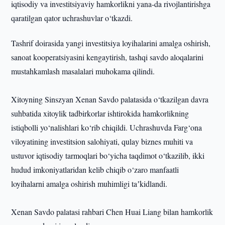
iqtisodiy va investitsiyaviy hamkorlikni yana-da rivojlantirishga
qaratilgan qator uchrashuvlar o‘tkazdi.
Tashrif doirasida yangi investitsiya loyihalarini amalga oshirish,
sanoat kooperatsiyasini kengaytirish, tashqi savdo aloqalarini
mustahkamlash masalalari muhokama qilindi.
Xitoyning Sinszyan Xenan Savdo palatasida o‘tkazilgan davra
suhbatida xitoylik tadbirkorlar ishtirokida hamkorlikning
istiqbolli yo‘nalishlari ko‘rib chiqildi. Uchrashuvda Farg‘ona
viloyatining investitsion salohiyati, qulay biznes muhiti va
ustuvor iqtisodiy tarmoqlari bo‘yicha taqdimot o‘tkazilib, ikki
hudud imkoniyatlaridan kelib chiqib o‘zaro manfaatli
loyihalarni amalga oshirish muhimligi taʼkidlandi.
Xenan Savdo palatasi rahbari Chen Huai Liang bilan hamkorlik