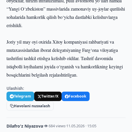
obyektlar, turizm infratuzilmasi, pulli avtomobil yo‘llari hamda
“Yangi O‘zbekiston” massivlarida zamonaviy uy-joylar qurilishi
sohalarida hamkorlik qilish bo‘yicha dastlabki kelishuvlarga
erishildi.
Joriy yil may oyi oxirida Xitoy kompaniyasi rahbariyati va
mutaxassislaridan iborat delegatsiyaning Farg‘ona viloyatiga
tashrifini tashkil etishga kelishib oldilar. Tashrif davomida
istiqbolli loyihalarni joyida o‘rganish va hamkorlikning keyingi
bosqichlarini belgilash rejalashtirilgan.
Ulashish:
Telegram
Twitter/X
Facebook
Havolani nusxalash
Dilafro'z Niyazova
·
👁 684 views
·
11.05.2026 · 15:05