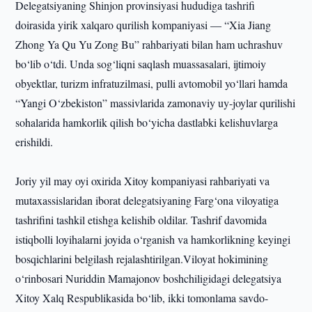
Delegatsiyaning Shinjon provinsiyasi hududiga tashrifi
doirasida yirik xalqaro qurilish kompaniyasi — “Xia Jiang
Zhong Ya Qu Yu Zong Bu” rahbariyati bilan ham uchrashuv
bo‘lib o‘tdi. Unda sog‘liqni saqlash muassasalari, ijtimoiy
obyektlar, turizm infratuzilmasi, pulli avtomobil yo‘llari hamda
“Yangi O‘zbekiston” massivlarida zamonaviy uy-joylar qurilishi
sohalarida hamkorlik qilish bo‘yicha dastlabki kelishuvlarga
erishildi.
Joriy yil may oyi oxirida Xitoy kompaniyasi rahbariyati va
mutaxassislaridan iborat delegatsiyaning Farg‘ona viloyatiga
tashrifini tashkil etishga kelishib oldilar. Tashrif davomida
istiqbolli loyihalarni joyida o‘rganish va hamkorlikning keyingi
bosqichlarini belgilash rejalashtirilgan.Viloyat hokimining
o‘rinbosari Nuriddin Mamajonov boshchiligidagi delegatsiya
Xitoy Xalq Respublikasida bo‘lib, ikki tomonlama savdo-