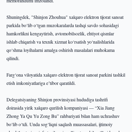
memorandumi imzolandi.
Shuningdek, "Shinjon Zhouhua" xalqaro elektron tijorat sanoat
parkida bo‘lib o‘tgan muzokaralarda tashqi savdo sohasidagi
hamkorlikni kengaytirish, avtomobilsozlik, ehtiyot qismlar
ishlab chiqarish va texnik xizmat ko‘rsatish yo‘nalishlarida
qo‘shma loyihalarni amalga oshirish masalalari muhokama
qilindi.
Farg‘ona viloyatida xalqaro elektron tijorat sanoat parkini tashkil
etish imkoniyatlariga eʼtibor qaratildi.
Delegatsiyaning Shinjon provinsiyasi hududiga tashrifi
doirasida yirik xalqaro qurilish kompaniyasi — “Xia Jiang
Zhong Ya Qu Yu Zong Bu” rahbariyati bilan ham uchrashuv
bo‘lib o‘tdi. Unda sog‘liqni saqlash muassasalari, ijtimoiy