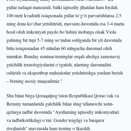
gullar nafaqat manzarali, balki iqtisodiy jihatdan ham foydali.
100 metr kvadratli issiqxonada gullar to‘g‘ri parvarishlansa 2.5
ming dona ko‘chat yetishtirish, mavsum davomida esa 3-4 marta
hosil olish imkoniyati paydo bo‘lishini inobatga olsak Viola
gulining bir tupi 5-7 ming so‘mdan sotilganda bir yil davomida
bitta issiqxonadan 45 mlndan 60 mlngacha daromad olish
mumkin. Bunday seminar-treninglar orqali aholiga zamonaviy
gulchilik texnologiyalarini o‘rgatish, ularning daromadini
oshirish va eksportbop mahsulotlar yetishtirishga yordam berish
– bizning asosiy maqsadimiz."
Shu bilan birga Qoraqalpog‘iston Respublikasi Qorao‘zak va
Beruniy tumanlarida gulchilik bilan shug‘ullanuvchi xotin-
qizlarga tadbir davomida "Ayollarning iqtisodiy imkoniyatlari
va tadbirkorlikdagi o‘rni: Gender tengligi va barqaror
rivojlanish" mavzusida ham trening o‘tkazildi.