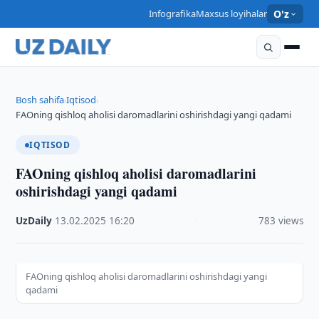
Infografika
Maxsus loyihalar
O'z
Bosh sahifa
Iqtisod
›
›
FAOning qishloq aholisi daromadlarini oshirishdagi yangi qadami
IQTISOD
FAOning qishloq aholisi daromadlarini
oshirishdagi yangi qadami
UzDaily
·
13.02.2025
·
16:20
·
783 views
FAOning qishloq aholisi daromadlarini oshirishdagi yangi
qadami