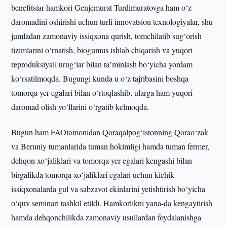
benefitsiar hamkori Genjemurat Turdimuratovga ham o‘z
daromadini oshirishi uchun turli innovatsion texnologiyalar, shu
jumladan zamonaviy issiqxona qurish, tomchilatib sug‘orish
tizimlarini o‘rnatish, biogumus ishlab chiqarish va yuqori
reproduksiyali urug‘lar bilan taʼminlash bo‘yicha yordam
ko‘rsatilmoqda. Bugungi kunda u o‘z tajribasini boshqa
tomorqa yer egalari bilan o‘rtoqlashib, ularga ham yuqori
daromad olish yo‘llarini o‘rgatib kelmoqda.
Bugun ham FAOtomonidan Qoraqalpog‘istonning Qorao‘zak
va Beruniy tumanlarida tuman hokimligi hamda tuman fermer,
dehqon xo‘jaliklari va tomorqa yer egalari kengashi bilan
birgalikda tomorqa xo‘jaliklari egalari uchun kichik
issiqxonalarda gul va sabzavot ekinlarini yetishtirish bo‘yicha
o‘quv seminari tashkil etildi. Hamkorlikni yana-da kengaytirish
hamda dehqonchilikda zamonaviy usullardan foydalanishga