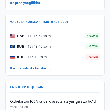
Ko'proq yangiliklar →
VALYUTA KURSLARI (MB, 07.08.2026)
USD
11915,64 so'm
↑ 0.24%
EUR
13749,46 so'm
↑ 0.23%
RUB
146,19 so'm
↓ 0.12%
Barcha valyuta kurslari →
ENG KO'P O'QILGAN
O‘zbekiston ICCA xalqaro assotsiatsiyasiga aʼzo bo‘ldi
20:38 · 01/08