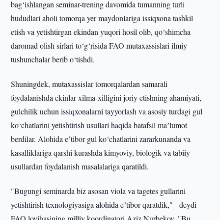
bag‘ishlangan seminar-trening davomida tumanning turli
hududlari aholi tomorqa yer maydonlariga issiqxona tashkil
etish va yetishtirgan ekindan yuqori hosil olib, qo‘shimcha
daromad olish sirlari to‘g‘risida FAO mutaxassislari ilmiy
tushunchalar berib o‘tishdi.
Shuningdek, mutaxassislar tomorqalardan samarali
foydalanishda ekinlar xilma-xilligini joriy etishning ahamiyati,
gulchilik uchun issiqxonalarni tayyorlash va asosiy turdagi gul
ko‘chatlarini yetishtirish usullari haqida batafsil maʼlumot
berdilar. Alohida eʼtibor gul ko‘chatlarini zararkunanda va
kasalliklariga qarshi kurashda kimyoviy, biologik va tabiiy
usullardan foydalanish masalalariga qaratildi.
"Bugungi seminarda biz asosan viola va tagetes gullarini
yetishtirish texnologiyasiga alohida eʼtibor qaratdik," - deydi
FAO loyihasining milliy koordinatori Aziz Nurbekov. "Bu