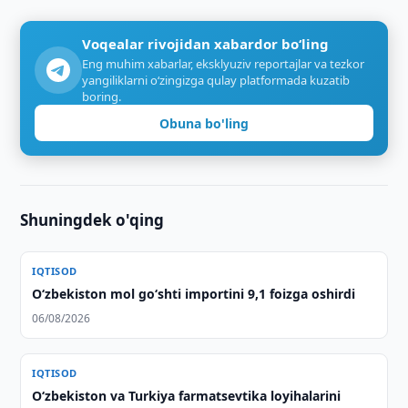
Voqealar rivojidan xabardor bo‘ling
Eng muhim xabarlar, eksklyuziv reportajlar va tezkor
yangiliklarni o‘zingizga qulay platformada kuzatib
boring.
Obuna bo'ling
Shuningdek o'qing
IQTISOD
O‘zbekiston mol go‘shti importini 9,1 foizga oshirdi
06/08/2026
IQTISOD
Oʻzbekiston va Turkiya farmatsevtika loyihalarini