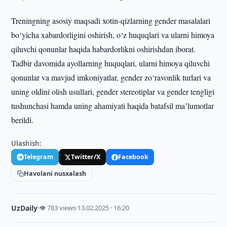
Treningning asosiy maqsadi xotin-qizlarning gender masalalari
bo‘yicha xabardorligini oshirish, o‘z huquqlari va ularni himoya
qiluvchi qonunlar haqida habardorlikni oshirishdan iborat.
Tadbir davomida ayollarning huquqlari, ularni himoya qiluvchi
qonunlar va mavjud imkoniyatlar, gender zo‘ravonlik turlari va
uning oldini olish usullari, gender stereotiplar va gender tengligi
tushunchasi hamda uning ahamiyati haqida batafsil maʼlumotlar
berildi.
Ulashish:
Telegram
Twitter/X
Facebook
Havolani nusxalash
UzDaily
·
👁 783 views
·
13.02.2025 · 16:20