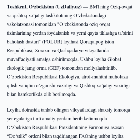
Toshkent, O‘zbekiston (UzDaily.uz) —
BMTning Oziq-ovqat
va qishloq xo‘jaligi tashkilotining O‘zbekistondagi
vakolatxonasi tomonidan "O‘zbekistonda oziq-ovqat
tizimlarining yerdan foydalanish va yerni qayta tiklashga taʼsirini
baholash dasturi" (FOLUR) loyihasi Qoraqalpog‘iston
Respublikasi, Xorazm va Qashqadaryo viloyatlarida
muvaffaqiyatli amalga oshirilmoqda. Ushbu loyiha Global
ekologik jamg‘orma (GEF) tomonidan moliyalashtirilib,
O‘zbekiston Respublikasi Ekologiya, atrof-muhitni muhofaza
qilish va iqlim o‘zgarishi vazirligi va Qishloq xo‘jaligi vazirligi
bilan hamkorlikda olib borilmoqda.
Loyiha doirasida tanlab olingan viloyatlardagi shaxsiy tomorqa
yer egalariga turli amaliy yordam berib kelinmoqda.
O‘zbekiston Respublikasi Prezidentining Farmoniga asosan
“Do‘stlik” ordeni bilan taqdirlangan FAOning ushbu loyiha