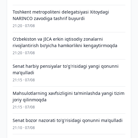
Toshkent metropoliteni delegatsiyasi Xitoydagi
NARINCO zavodiga tashrif buyurdi
21:20 · 07/08
Oʻzbekiston va JICA erkin iqtisodiy zonalarni
rivojlantirish boʻyicha hamkorlikni kengaytirmoqda
21:20 · 07/08
Senat harbiy pensiyalar to'g'risidagi yangi qonunni
ma'qulladi
21:15 · 07/08
Mahsulotlarning xavfsizligini taʼminlashda yangi tizim
joriy qilinmoqda
21:15 · 07/08
Senat bozor nazorati to'g'risidagi qonunni ma'qulladi
21:10 · 07/08