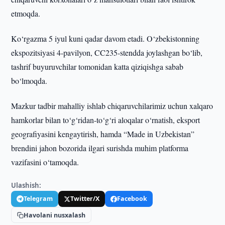
etmoqda.
Ko‘rgazma 5 iyul kuni qadar davom etadi. O‘zbekistonning
ekspozitsiyasi 4-pavilyon, CC235-stendda joylashgan bo‘lib,
tashrif buyuruvchilar tomonidan katta qiziqishga sabab
bo‘lmoqda.
Mazkur tadbir mahalliy ishlab chiqaruvchilarimiz uchun xalqaro
hamkorlar bilan to‘g‘ridan-to‘g‘ri aloqalar o‘rnatish, eksport
geografiyasini kengaytirish, hamda “Made in Uzbekistan”
brendini jahon bozorida ilgari surishda muhim platforma
vazifasini o‘tamoqda.
Ulashish:
Telegram
Twitter/X
Facebook
Havolani nusxalash