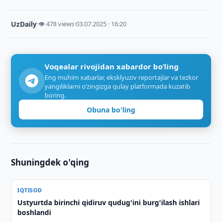
UzDaily
·
👁 478 views
·
03.07.2025 · 16:20
Voqealar rivojidan xabardor bo‘ling
Eng muhim xabarlar, eksklyuziv reportajlar va tezkor
yangiliklarni o‘zingizga qulay platformada kuzatib
boring.
Obuna bo'ling
Shuningdek o'qing
IQTISOD
Ustyurtda birinchi qidiruv qudug'ini burg'ilash ishlari
boshlandi