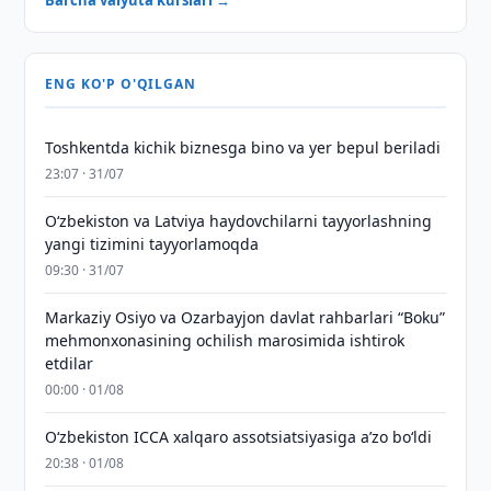
Barcha valyuta kurslari →
ENG KO'P O'QILGAN
Toshkentda kichik biznesga bino va yer bepul beriladi
23:07 · 31/07
Oʻzbekiston va Latviya haydovchilarni tayyorlashning
yangi tizimini tayyorlamoqda
09:30 · 31/07
Markaziy Osiyo va Ozarbayjon davlat rahbarlari “Boku”
mehmonxonasining ochilish marosimida ishtirok
etdilar
00:00 · 01/08
O‘zbekiston ICCA xalqaro assotsiatsiyasiga aʼzo bo‘ldi
20:38 · 01/08