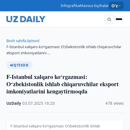
Infografika
Maxsus loyihalar
O'z
Bosh sahifa
Iqtisod
›
›
F-Istanbul xalqaro ko‘rgazmasi: O‘zbekistonlik ishlab chiqaruvchilar
eksport imkoniyatlarini …
IQTISOD
F-Istanbul xalqaro ko‘rgazmasi:
O‘zbekistonlik ishlab chiqaruvchilar eksport
imkoniyatlarini kengaytirmoqda
UzDaily
·
03.07.2025
·
16:20
·
478 views
F-Istanbul xalqaro ko‘rgazmasi: O‘zbekistonlik ishlab