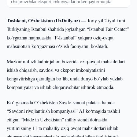
chiqaruvchilar eksport imkoniyatlarini kengaytirmoqda
Toshkent, O‘zbekiston (UzDaily.uz) —
Joriy yil 2 iyul kuni
Turkiyaning Istanbul shahrida joylashgan “Istanbul Fair Center”
ko‘rgazma majmuasida “F-Istanbul” xalqaro oziq-ovqat
mahsulotlari ko‘rgazmasi o‘z ish faoliyatini boshladi.
Mazkur nufuzli tadbir jahon bozorida oziq-ovqat mahsulotlari
ishlab chiqarish, savdosi va eksport imkoniyatlarini
kengaytirishga qaratilgan bo‘lib, unda dunyo bo‘ylab yuzlab
kompaniyalar va ishlab chiqaruvchilar ishtirok etmoqda.
Ko‘rgazmada O‘zbekiston Savdo-sanoat palatasi hamda
“Savdoni rivojlantirish kompaniyasi” AJ ko‘magida tashkil
etilgan “Made in Uzbekistan” milliy stendi doirasida
yurtimizning 11 ta mahalliy oziq-ovqat mahsulotlari ishlab
chiqaruvchi korxonalari o‘z mahsulotlari bilan faol ishtirok