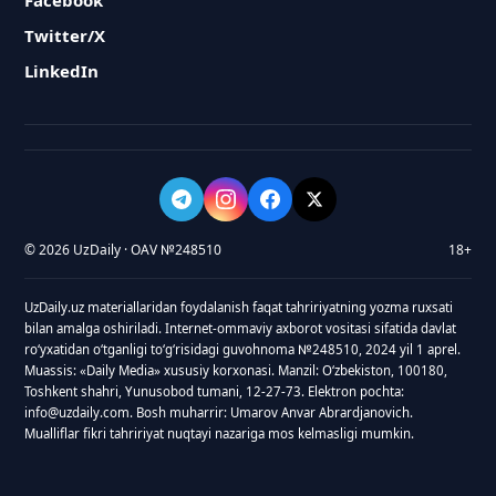
Facebook
Twitter/X
LinkedIn
© 2026 UzDaily · OAV №248510
18+
UzDaily.uz materiallaridan foydalanish faqat tahririyatning yozma ruxsati
bilan amalga oshiriladi. Internet-ommaviy axborot vositasi sifatida davlat
roʻyxatidan oʻtganligi toʻgʻrisidagi guvohnoma №248510, 2024 yil 1 aprel.
Muassis: «Daily Media» xususiy korxonasi. Manzil: Oʻzbekiston, 100180,
Toshkent shahri, Yunusobod tumani, 12-27-73. Elektron pochta:
info@uzdaily.com. Bosh muharrir: Umarov Anvar Abrardjanovich.
Mualliflar fikri tahririyat nuqtayi nazariga mos kelmasligi mumkin.