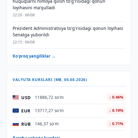
huquqlarni himoya qilish to'g'risidagi qonun
loyihasini ma'qulladi
22:20 · 06/08
Prezident Administratsiya to'g'risidagi qonun loyihasi
Senatga yuborildi
22:15 · 06/08
Ko'proq yangiliklar →
VALYUTA KURSLARI (MB, 06.08.2026)
USD
11886,72 so'm
↓ 0.46%
EUR
13717,27 so'm
↓ 0.19%
RUB
146,37 so'm
↓ 0.71%