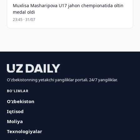
Muxlisa Masharipova U17 jahon chempionatida oltin
medal oldi
23:45 · 31/07
O'zbekistonning yetakchi yangiliklar portali. 24/7 yangiliklar.
BO'LIMLAR
O‘zbekiston
Iqtisod
Moliya
Texnologiyalar