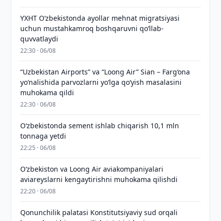
YXHT O‘zbekistonda ayollar mehnat migratsiyasi
uchun mustahkamroq boshqaruvni qo‘llab-
quvvatlaydi
22:30 · 06/08
“Uzbekistan Airports” va “Loong Air” Sian – Farg‘ona
yo‘nalishida parvozlarni yo‘lga qo‘yish masalasini
muhokama qildi
22:30 · 06/08
O‘zbekistonda sement ishlab chiqarish 10,1 mln
tonnaga yetdi
22:25 · 06/08
Oʻzbekiston va Loong Air aviakompaniyalari
aviareyslarni kengaytirishni muhokama qilishdi
22:20 · 06/08
Qonunchilik palatasi Konstitutsiyaviy sud orqali