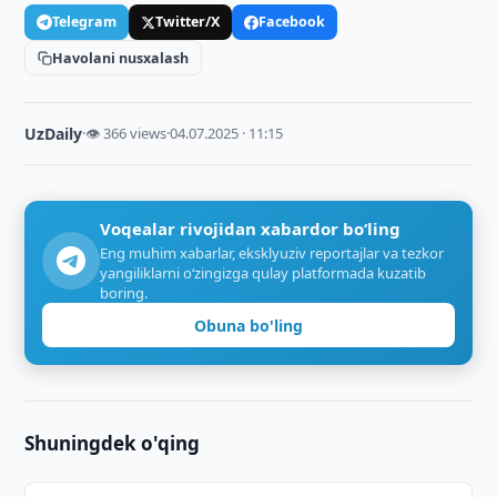
Telegram
Twitter/X
Facebook
Havolani nusxalash
UzDaily
·
👁 366 views
·
04.07.2025 · 11:15
Voqealar rivojidan xabardor bo‘ling
Eng muhim xabarlar, eksklyuziv reportajlar va tezkor
yangiliklarni o‘zingizga qulay platformada kuzatib
boring.
Obuna bo'ling
Shuningdek o'qing