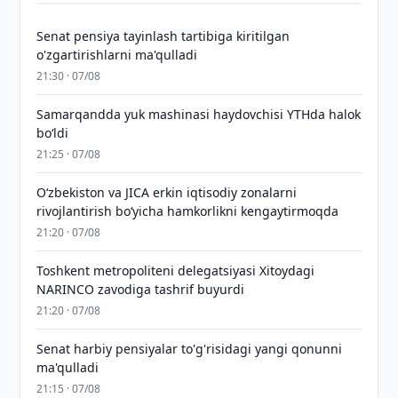
Senat pensiya tayinlash tartibiga kiritilgan
o'zgartirishlarni ma'qulladi
21:30 · 07/08
Samarqandda yuk mashinasi haydovchisi YTHda halok
bo‘ldi
21:25 · 07/08
Oʻzbekiston va JICA erkin iqtisodiy zonalarni
rivojlantirish boʻyicha hamkorlikni kengaytirmoqda
21:20 · 07/08
Toshkent metropoliteni delegatsiyasi Xitoydagi
NARINCO zavodiga tashrif buyurdi
21:20 · 07/08
Senat harbiy pensiyalar to'g'risidagi yangi qonunni
ma'qulladi
21:15 · 07/08