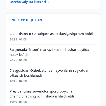
Barcha valyuta kurslari →
ENG KO'P O'QILGAN
O‘zbekiston ICCA xalqaro assotsiatsiyasiga aʼzo bo‘ldi
20:38 · 01/08
Farg‘onada “Inson” markazi xodimi hashar paytida
halok bo‘ldi
20:25 · 01/08
7 avgustdan O‘zbekistonda hayvonlarni ro‘yxatdan
o‘tkazish boshlanadi
18:45 · 04/08
Prezidentimiz suv-motor sporti bo‘yicha
chempionatning ochilishida ishtirok etdi
19:59 · 01/08