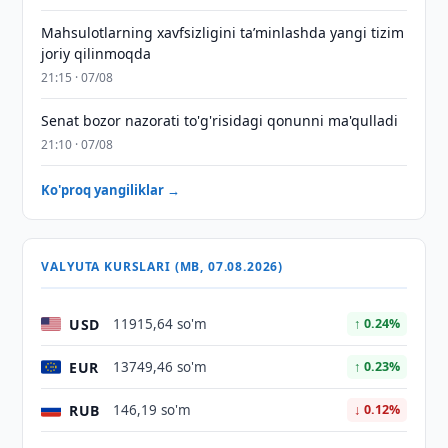
Mahsulotlarning xavfsizligini taʼminlashda yangi tizim
joriy qilinmoqda
21:15 · 07/08
Senat bozor nazorati to'g'risidagi qonunni ma'qulladi
21:10 · 07/08
Ko'proq yangiliklar →
VALYUTA KURSLARI (MB, 07.08.2026)
USD
11915,64 so'm
↑ 0.24%
EUR
13749,46 so'm
↑ 0.23%
RUB
146,19 so'm
↓ 0.12%