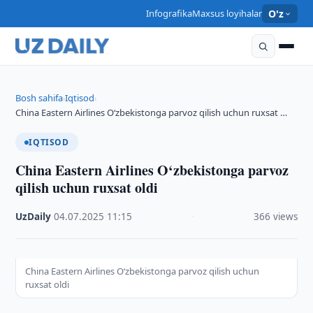
Infografika
Maxsus loyihalar
O'z
Bosh sahifa
Iqtisod
›
›
China Eastern Airlines O‘zbekistonga parvoz qilish uchun ruxsat …
IQTISOD
China Eastern Airlines O‘zbekistonga parvoz
qilish uchun ruxsat oldi
UzDaily
·
04.07.2025
·
11:15
·
366 views
China Eastern Airlines O‘zbekistonga parvoz qilish uchun
ruxsat oldi