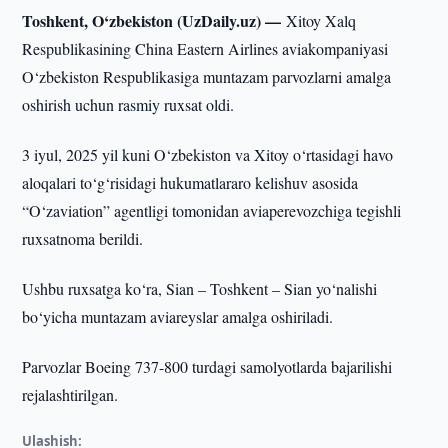
Toshkent, O‘zbekiston (UzDaily.uz) —
Xitoy Xalq
Respublikasining China Eastern Airlines aviakompaniyasi
O‘zbekiston Respublikasiga muntazam parvozlarni amalga
oshirish uchun rasmiy ruxsat oldi.
3 iyul, 2025 yil kuni O‘zbekiston va Xitoy o‘rtasidagi havo
aloqalari to‘g‘risidagi hukumatlararo kelishuv asosida
“O‘zaviation” agentligi tomonidan aviaperevozchiga tegishli
ruxsatnoma berildi.
Ushbu ruxsatga ko‘ra, Sian – Toshkent – Sian yo‘nalishi
bo‘yicha muntazam aviareyslar amalga oshiriladi.
Parvozlar Boeing 737-800 turdagi samolyotlarda bajarilishi
rejalashtirilgan.
Ulashish: