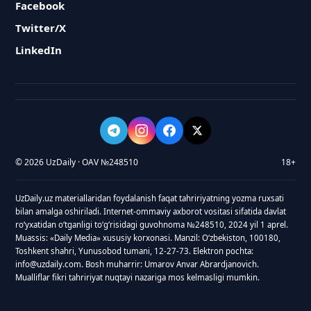
Facebook
Twitter/X
LinkedIn
© 2026 UzDaily · OAV №248510
18+
UzDaily.uz materiallaridan foydalanish faqat tahririyatning yozma ruxsati
bilan amalga oshiriladi. Internet-ommaviy axborot vositasi sifatida davlat
roʻyxatidan oʻtganligi toʻgʻrisidagi guvohnoma №248510, 2024 yil 1 aprel.
Muassis: «Daily Media» xususiy korxonasi. Manzil: Oʻzbekiston, 100180,
Toshkent shahri, Yunusobod tumani, 12-27-73. Elektron pochta:
info@uzdaily.com. Bosh muharrir: Umarov Anvar Abrardjanovich.
Mualliflar fikri tahririyat nuqtayi nazariga mos kelmasligi mumkin.