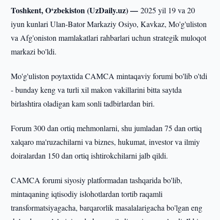
Toshkent, O‘zbekiston (UzDaily.uz) —
2025 yil 19 va 20
iyun kunlari Ulan-Bator Markaziy Osiyo, Kavkaz, Mo'g'uliston
va Afg'oniston mamlakatlari rahbarlari uchun strategik muloqot
markazi bo'ldi.
Mo'g'uliston poytaxtida CAMCA mintaqaviy forumi bo'lib o'tdi
- bunday keng va turli xil makon vakillarini bitta saytda
birlashtira oladigan kam sonli tadbirlardan biri.
Forum 300 dan ortiq mehmonlarni, shu jumladan 75 dan ortiq
xalqaro ma'ruzachilarni va biznes, hukumat, investor va ilmiy
doiralardan 150 dan ortiq ishtirokchilarni jalb qildi.
CAMCA forumi siyosiy platformadan tashqarida bo'lib,
mintaqaning iqtisodiy islohotlardan tortib raqamli
transformatsiyagacha, barqarorlik masalalarigacha bo'lgan eng