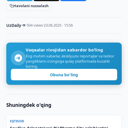
Havolani nusxalash
UzDaily
·
👁 504 views
·
23.06.2025 · 15:56
Voqealar rivojidan xabardor bo‘ling
Eng muhim xabarlar, eksklyuziv reportajlar va tezkor
yangiliklarni o‘zingizga qulay platformada kuzatib
boring.
Obuna bo'ling
Shuningdek o'qing
IQTISOD