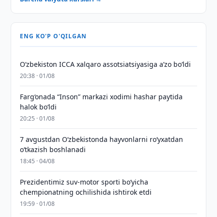
ENG KO'P O'QILGAN
O‘zbekiston ICCA xalqaro assotsiatsiyasiga aʼzo bo‘ldi
20:38 · 01/08
Farg‘onada “Inson” markazi xodimi hashar paytida
halok bo‘ldi
20:25 · 01/08
7 avgustdan O‘zbekistonda hayvonlarni ro‘yxatdan
o‘tkazish boshlanadi
18:45 · 04/08
Prezidentimiz suv-motor sporti bo‘yicha
chempionatning ochilishida ishtirok etdi
19:59 · 01/08