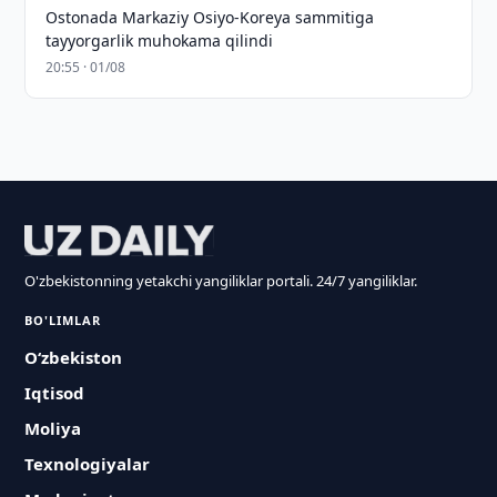
Ostonada Markaziy Osiyo-Koreya sammitiga
tayyorgarlik muhokama qilindi
20:55 · 01/08
O'zbekistonning yetakchi yangiliklar portali. 24/7 yangiliklar.
BO'LIMLAR
O‘zbekiston
Iqtisod
Moliya
Texnologiyalar