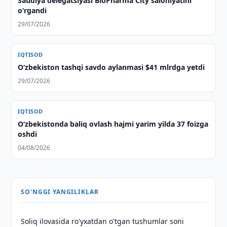
Saudiya delegatsiyasi BioPharma City salohiyatini
o‘rgandi
29/07/2026
IQTISOD
O‘zbekiston tashqi savdo aylanmasi $41 mlrdga yetdi
29/07/2026
IQTISOD
O‘zbekistonda baliq ovlash hajmi yarim yilda 37 foizga
oshdi
04/08/2026
SO'NGGI YANGILIKLAR
Soliq ilovasida ro'yxatdan o'tgan tushumlar soni