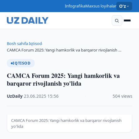
Infografika
Maxsus loyihalar
O'z
Bosh sahifa
Iqtisod
›
›
CAMCA Forum 2025: Yangi hamkorlik va barqaror rivojlanish …
IQTISOD
CAMCA Forum 2025: Yangi hamkorlik va
barqaror rivojlanish yo'lida
UzDaily
·
23.06.2025
·
15:56
·
504 views
CAMCA Forum 2025: Yangi hamkorlik va barqaror rivojlanish
yo'lida