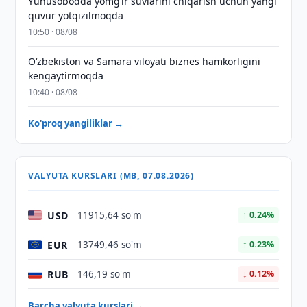
Yunusobodda yomg‘ir suvlarini chiqarish uchun yangi
quvur yotqizilmoqda
10:50 · 08/08
Oʻzbekiston va Samara viloyati biznes hamkorligini
kengaytirmoqda
10:40 · 08/08
Ko'proq yangiliklar →
VALYUTA KURSLARI (MB, 07.08.2026)
USD
11915,64 so'm
↑ 0.24%
EUR
13749,46 so'm
↑ 0.23%
RUB
146,19 so'm
↓ 0.12%
Barcha valyuta kurslari →