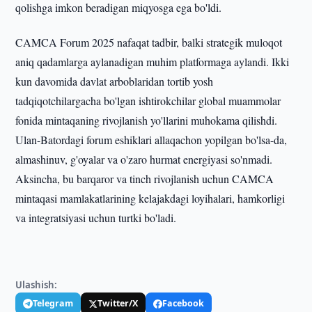
qolishga imkon beradigan miqyosga ega bo'ldi.
CAMCA Forum 2025 nafaqat tadbir, balki strategik muloqot
aniq qadamlarga aylanadigan muhim platformaga aylandi. Ikki
kun davomida davlat arboblaridan tortib yosh
tadqiqotchilargacha bo'lgan ishtirokchilar global muammolar
fonida mintaqaning rivojlanish yo'llarini muhokama qilishdi.
Ulan-Batordagi forum eshiklari allaqachon yopilgan bo'lsa-da,
almashinuv, g'oyalar va o'zaro hurmat energiyasi so'nmadi.
Aksincha, bu barqaror va tinch rivojlanish uchun CAMCA
mintaqasi mamlakatlarining kelajakdagi loyihalari, hamkorligi
va integratsiyasi uchun turtki bo'ladi.
Ulashish:
Telegram
Twitter/X
Facebook