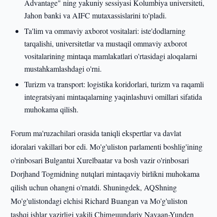
Advantage" ning yakuniy sessiyasi Kolumbiya universiteti,
Jahon banki va AIFC mutaxassislarini to'pladi.
Ta'lim va ommaviy axborot vositalari: iste'dodlarning
tarqalishi, universitetlar va mustaqil ommaviy axborot
vositalarining mintaqa mamlakatlari o'rtasidagi aloqalarni
mustahkamlashdagi o'rni.
Turizm va transport: logistika koridorlari, turizm va raqamli
integratsiyani mintaqalarning yaqinlashuvi omillari sifatida
muhokama qilish.
Forum ma'ruzachilari orasida taniqli ekspertlar va davlat
idoralari vakillari bor edi. Mo'g'uliston parlamenti boshlig'ining
o'rinbosari Bulgantui Xurelbaatar va bosh vazir o'rinbosari
Dorjhand Togmidning nutqlari mintaqaviy birlikni muhokama
qilish uchun ohangni o'rnatdi. Shuningdek, AQShning
Mo'g'ulistondagi elchisi Richard Buangan va Mo'g'uliston
tashqi ishlar vazirligi vakili Chimguundariy Navaan-Yunden