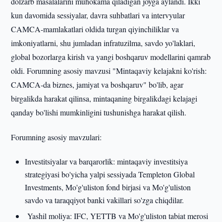
dolzarb masalalarini muhokama qiladigan joyga aylandi. Ikki
kun davomida sessiyalar, davra suhbatlari va intervyular
CAMCA-mamlakatlari oldida turgan qiyinchiliklar va
imkoniyatlarni, shu jumladan infratuzilma, savdo yo'laklari,
global bozorlarga kirish va yangi boshqaruv modellarini qamrab
oldi. Forumning asosiy mavzusi "Mintaqaviy kelajakni ko'rish:
CAMCA-da biznes, jamiyat va boshqaruv" bo'lib, agar
birgalikda harakat qilinsa, mintaqaning birgalikdagi kelajagi
qanday bo'lishi mumkinligini tushunishga harakat qilish.
Forumning asosiy mavzulari:
Investitsiyalar va barqarorlik: mintaqaviy investitsiya
strategiyasi bo'yicha yalpi sessiyada Templeton Global
Investments, Mo'g'uliston fond birjasi va Mo'g'uliston
savdo va taraqqiyot banki vakillari so'zga chiqdilar.
Yashil moliya: IFC, YETTB va Mo'g'uliston tabiat merosi