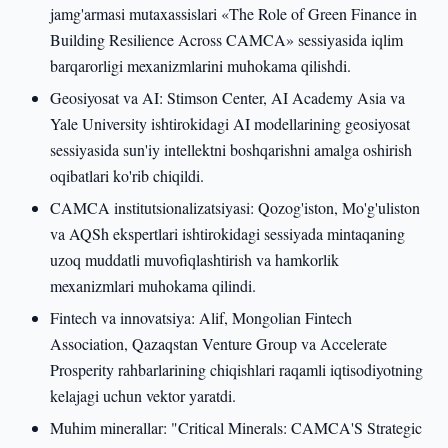
jamg'armasi mutaxassislari «The Role of Green Finance in
Building Resilience Across CAMCA» sessiyasida iqlim
barqarorligi mexanizmlarini muhokama qilishdi.
Geosiyosat va AI: Stimson Center, AI Academy Asia va
Yale University ishtirokidagi AI modellarining geosiyosat
sessiyasida sun'iy intellektni boshqarishni amalga oshirish
oqibatlari ko'rib chiqildi.
CAMCA institutsionalizatsiyasi: Qozog'iston, Mo'g'uliston
va AQSh ekspertlari ishtirokidagi sessiyada mintaqaning
uzoq muddatli muvofiqlashtirish va hamkorlik
mexanizmlari muhokama qilindi.
Fintech va innovatsiya: Alif, Mongolian Fintech
Association, Qazaqstan Venture Group va Accelerate
Prosperity rahbarlarining chiqishlari raqamli iqtisodiyotning
kelajagi uchun vektor yaratdi.
Muhim minerallar: "Critical Minerals: CAMCA'S Strategic