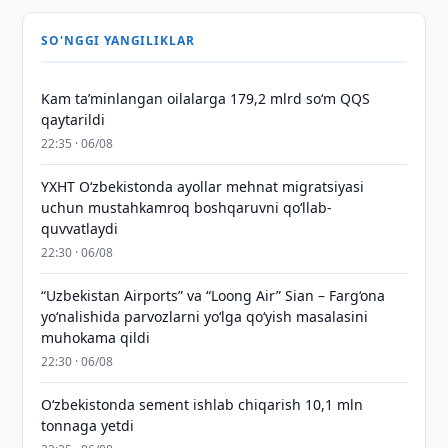
SO'NGGI YANGILIKLAR
Kam taʼminlangan oilalarga 179,2 mlrd so‘m QQS
qaytarildi
22:35 · 06/08
YXHT O‘zbekistonda ayollar mehnat migratsiyasi
uchun mustahkamroq boshqaruvni qo‘llab-
quvvatlaydi
22:30 · 06/08
“Uzbekistan Airports” va “Loong Air” Sian – Farg‘ona
yo‘nalishida parvozlarni yo‘lga qo‘yish masalasini
muhokama qildi
22:30 · 06/08
O‘zbekistonda sement ishlab chiqarish 10,1 mln
tonnaga yetdi