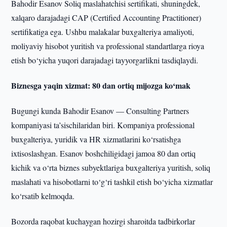
Bahodir Esanov Soliq maslahatchisi sertifikati, shuningdek,
xalqaro darajadagi CAP (Certified Accounting Practitioner)
sertifikatiga ega. Ushbu malakalar buxgalteriya amaliyoti,
moliyaviy hisobot yuritish va professional standartlarga rioya
etish bo‘yicha yuqori darajadagi tayyorgarlikni tasdiqlaydi.
Biznesga yaqin xizmat: 80 dan ortiq mijozga ko‘mak
Bugungi kunda Bahodir Esanov — Consulting Partners
kompaniyasi ta’sischilaridan biri. Kompaniya professional
buxgalteriya, yuridik va HR xizmatlarini ko‘rsatishga
ixtisoslashgan. Esanov boshchiligidagi jamoa 80 dan ortiq
kichik va o‘rta biznes subyektlariga buxgalteriya yuritish, soliq
maslahati va hisobotlarni to‘g‘ri tashkil etish bo‘yicha xizmatlar
ko‘rsatib kelmoqda.
Bozorda raqobat kuchaygan hozirgi sharoitda tadbirkorlar