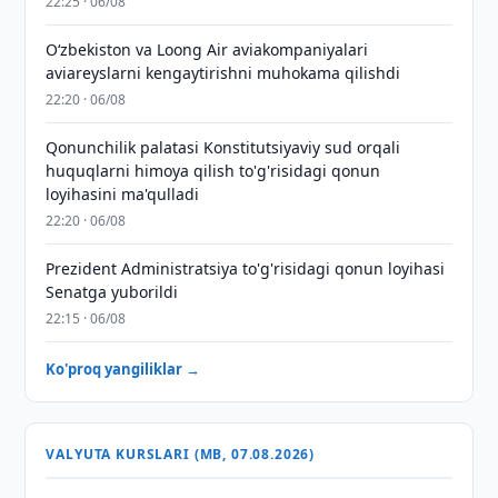
22:25 · 06/08
Oʻzbekiston va Loong Air aviakompaniyalari
aviareyslarni kengaytirishni muhokama qilishdi
22:20 · 06/08
Qonunchilik palatasi Konstitutsiyaviy sud orqali
huquqlarni himoya qilish to'g'risidagi qonun
loyihasini ma'qulladi
22:20 · 06/08
Prezident Administratsiya to'g'risidagi qonun loyihasi
Senatga yuborildi
22:15 · 06/08
Ko'proq yangiliklar →
VALYUTA KURSLARI (MB, 07.08.2026)