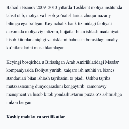
Bahodir Esanov 2009–2013 yillarda Toshkent moliya institutida
tahsil olib, moliya va hisob yo‘nalishlarida chuqur nazariy
bilimga ega bo‘lgan. Keyinchalik bank tizimidagi faoliyati
davomida moliyaviy intizom, hujjatlar bilan ishlash madaniyati,
hisob-kitoblar aniqligi va risklarni baholash borasidagi amaliy
ko‘nikmalarini mustahkamlagan.
Keyingi bosqichda u Birlashgan Arab Amirliklaridagi Masdar
kompaniyasida faoliyat yuritib, xalqaro ish muhiti va biznes
standartlari bilan ishlash tajribasini to‘pladi. Ushbu tajriba
mutaxassisning dunyoqarashini kengaytirib, zamonaviy
menejment va hisob-kitob yondashuvlarini puxta o‘zlashtirishga
imkon bergan.
Kasbiy malaka va sertifikatlar