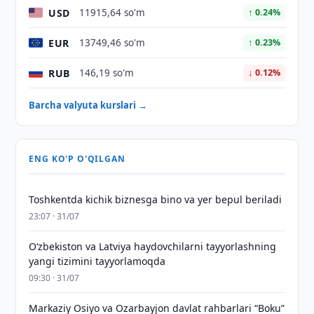
USD
11915,64 so'm
↑ 0.24%
EUR
13749,46 so'm
↑ 0.23%
RUB
146,19 so'm
↓ 0.12%
Barcha valyuta kurslari →
ENG KO'P O'QILGAN
Toshkentda kichik biznesga bino va yer bepul beriladi
23:07 · 31/07
Oʻzbekiston va Latviya haydovchilarni tayyorlashning
yangi tizimini tayyorlamoqda
09:30 · 31/07
Markaziy Osiyo va Ozarbayjon davlat rahbarlari “Boku”