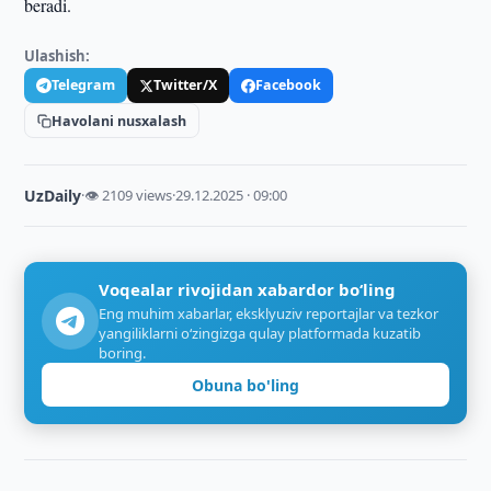
beradi.
Ulashish:
Telegram
Twitter/X
Facebook
Havolani nusxalash
UzDaily
·
👁 2109 views
·
29.12.2025 · 09:00
Voqealar rivojidan xabardor bo‘ling
Eng muhim xabarlar, eksklyuziv reportajlar va tezkor
yangiliklarni o‘zingizga qulay platformada kuzatib
boring.
Obuna bo'ling