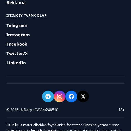
Reklama
IJTIMOIY TARMOQLAR
Telegram
Instagram
Facebook
Twitter/X
LinkedIn
© 2026 UzDaily · OAV №248510
18+
UzDaily.uz materiallaridan foydalanish faqat tahririyatning yozma ruxsati
bilan amalga oshiriladi. Internet-ommaviy axborot vositasi sifatida davlat