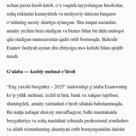
uchun puxta hisob-kitob, o‘z vaqtida tayyorlangan hisobotlar,
soliq risklarini kamaytirish va moliyaviy intizom barqaror
o‘sishning asosiy shartiga aylangan. Shu nuqtai nazardan,
amaliy yechim bera oladigan va biznes bilan bir tilda muloqot
qila oladigan mutaxassislar qadri ortib bormoqda. Bahodir
Esanov faoliyati aynan shu ehtiyojga mos kelishi bilan ajralib
turadi.
G‘alaba — kasbiy mehnat e’tirofi
“Eng yaxshi buxgalter – 2025” tanlovidagi g‘alaba Esanovning
ko‘p yillik mehnati, izchil ta’limi, bank va xalqaro tajribasi,
shuningdek, amaliy xizmatlari e’tirofi sifatida baholanmoqda.
Bu natija nafaqat shaxsiy muvaffaqiyat, balki mamlakatda
buxgalteriya va soliq maslahati sohasida professional yondashuv
va sifatli xizmatlarning ahamiyati ortib borayotganidan dalolat