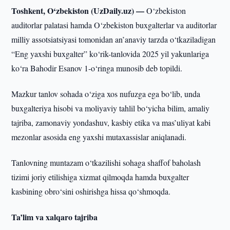
Toshkent, O‘zbekiston (UzDaily.uz) —
O‘zbekiston
auditorlar palatasi hamda O‘zbekiston buxgalterlar va auditorlar
milliy assotsiatsiyasi tomonidan an’anaviy tarzda o‘tkaziladigan
“Eng yaxshi buxgalter” ko‘rik-tanlovida 2025 yil yakunlariga
ko‘ra Bahodir Esanov 1-o‘ringa munosib deb topildi.
Mazkur tanlov sohada o‘ziga xos nufuzga ega bo‘lib, unda
buxgalteriya hisobi va moliyaviy tahlil bo‘yicha bilim, amaliy
tajriba, zamonaviy yondashuv, kasbiy etika va mas’uliyat kabi
mezonlar asosida eng yaxshi mutaxassislar aniqlanadi.
Tanlovning muntazam o‘tkazilishi sohaga shaffof baholash
tizimi joriy etilishiga xizmat qilmoqda hamda buxgalter
kasbining obro‘sini oshirishga hissa qo‘shmoqda.
Ta’lim va xalqaro tajriba