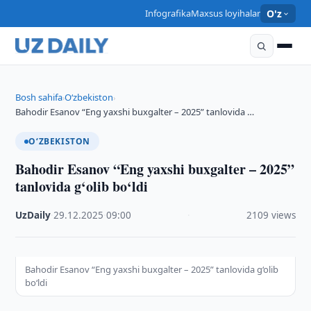
Infografika
Maxsus loyihalar
O'z
Bosh sahifa
O‘zbekiston
›
›
Bahodir Esanov “Eng yaxshi buxgalter – 2025” tanlovida …
O‘ZBEKISTON
Bahodir Esanov “Eng yaxshi buxgalter – 2025”
tanlovida g‘olib bo‘ldi
UzDaily
·
29.12.2025
·
09:00
·
2109 views
Bahodir Esanov “Eng yaxshi buxgalter – 2025” tanlovida g‘olib
bo‘ldi