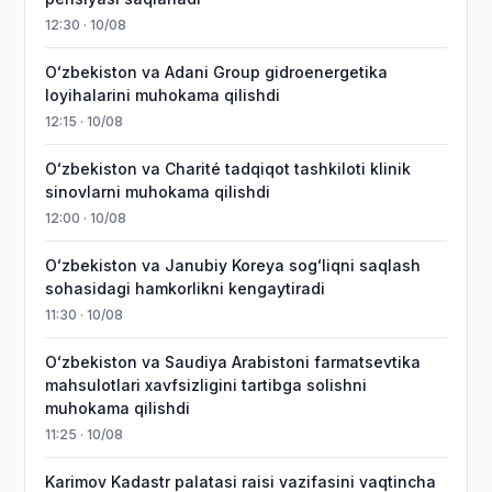
12:30 · 10/08
Oʻzbekiston va Adani Group gidroenergetika
loyihalarini muhokama qilishdi
12:15 · 10/08
Oʻzbekiston va Charité tadqiqot tashkiloti klinik
sinovlarni muhokama qilishdi
12:00 · 10/08
Oʻzbekiston va Janubiy Koreya sogʻliqni saqlash
sohasidagi hamkorlikni kengaytiradi
11:30 · 10/08
Oʻzbekiston va Saudiya Arabistoni farmatsevtika
mahsulotlari xavfsizligini tartibga solishni
muhokama qilishdi
11:25 · 10/08
Karimov Kadastr palatasi raisi vazifasini vaqtincha