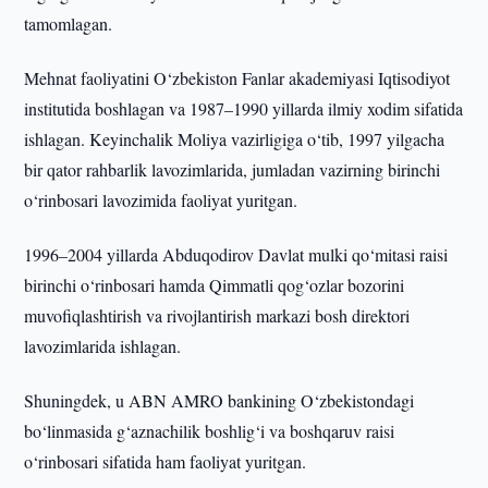
tamomlagan.
Mehnat faoliyatini O‘zbekiston Fanlar akademiyasi Iqtisodiyot
institutida boshlagan va 1987–1990 yillarda ilmiy xodim sifatida
ishlagan. Keyinchalik Moliya vazirligiga o‘tib, 1997 yilgacha
bir qator rahbarlik lavozimlarida, jumladan vazirning birinchi
o‘rinbosari lavozimida faoliyat yuritgan.
1996–2004 yillarda Abduqodirov Davlat mulki qo‘mitasi raisi
birinchi o‘rinbosari hamda Qimmatli qog‘ozlar bozorini
muvofiqlashtirish va rivojlantirish markazi bosh direktori
lavozimlarida ishlagan.
Shuningdek, u ABN AMRO bankining O‘zbekistondagi
bo‘linmasida g‘aznachilik boshlig‘i va boshqaruv raisi
o‘rinbosari sifatida ham faoliyat yuritgan.