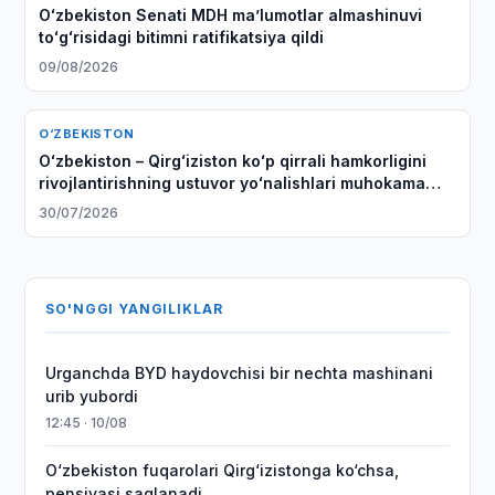
Oʻzbekiston Senati MDH maʼlumotlar almashinuvi
toʻgʻrisidagi bitimni ratifikatsiya qildi
09/08/2026
O‘ZBEKISTON
Oʻzbekiston – Qirgʻiziston koʻp qirrali hamkorligini
rivojlantirishning ustuvor yoʻnalishlari muhokama
qilindi
30/07/2026
SO'NGGI YANGILIKLAR
Urganchda BYD haydovchisi bir nechta mashinani
urib yubordi
12:45 · 10/08
O‘zbekiston fuqarolari Qirg‘izistonga ko‘chsa,
pensiyasi saqlanadi