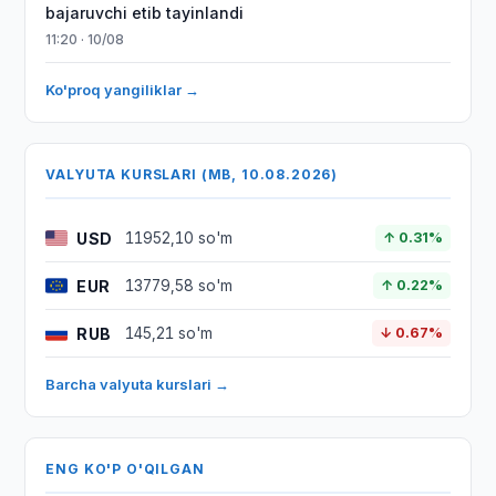
bajaruvchi etib tayinlandi
11:20 · 10/08
Ko'proq yangiliklar →
VALYUTA KURSLARI (MB, 10.08.2026)
USD
11952,10 so'm
↑ 0.31%
EUR
13779,58 so'm
↑ 0.22%
RUB
145,21 so'm
↓ 0.67%
Barcha valyuta kurslari →
ENG KO'P O'QILGAN