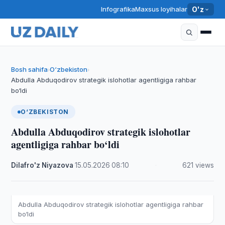
Infografika
Maxsus loyihalar
O'z
Bosh sahifa
O‘zbekiston
›
›
Abdulla Abduqodirov strategik islohotlar agentligiga rahbar
bo‘ldi
O‘ZBEKISTON
Abdulla Abduqodirov strategik islohotlar
agentligiga rahbar bo‘ldi
Dilafro'z Niyazova
·
15.05.2026
·
08:10
·
621 views
Abdulla Abduqodirov strategik islohotlar agentligiga rahbar
bo‘ldi