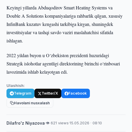
Keyingi yillarda Abduqodirov Smart Heating Systems va
Double A Solutions kompaniyalariga rahbarlik qilgan, xususiy
InfinBank kuzatuv kengashi tarkibiga kirgan, shuningdek
investitsiyalar va tashqi savdo vaziri maslahatchisi sifatida
ishlagan.
2022 yildan buyon u O‘zbekiston prezidenti huzuridagi
Strategik islohotlar agentligi direktorining birinchi o‘rinbosari
lavozimida ishlab kelayotgan edi.
Ulashish:
Telegram
Twitter/X
Facebook
Havolani nusxalash
Dilafro'z Niyazova
·
👁 621 views
·
15.05.2026 · 08:10