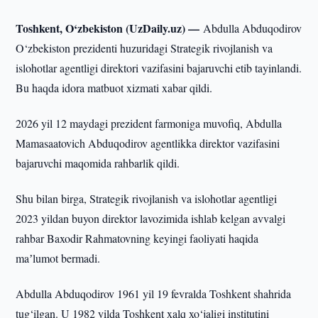
Toshkent, O‘zbekiston (UzDaily.uz) —
Abdulla Abduqodirov
O‘zbekiston prezidenti huzuridagi Strategik rivojlanish va
islohotlar agentligi direktori vazifasini bajaruvchi etib tayinlandi.
Bu haqda idora matbuot xizmati xabar qildi.
2026 yil 12 maydagi prezident farmoniga muvofiq, Abdulla
Mamasaatovich Abduqodirov agentlikka direktor vazifasini
bajaruvchi maqomida rahbarlik qildi.
Shu bilan birga, Strategik rivojlanish va islohotlar agentligi
2023 yildan buyon direktor lavozimida ishlab kelgan avvalgi
rahbar Baxodir Rahmatovning keyingi faoliyati haqida
maʼlumot bermadi.
Abdulla Abduqodirov 1961 yil 19 fevralda Toshkent shahrida
tug‘ilgan. U 1982 yilda Toshkent xalq xo‘jaligi institutini