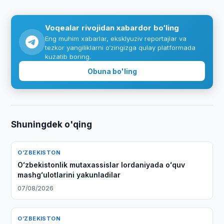
Voqealar rivojidan xabardor bo‘ling
Eng muhim xabarlar, eksklyuziv reportajlar va
tezkor yangiliklarni o‘zingizga qulay platformada
kuzatib boring.
Obuna bo'ling
Shuningdek o'qing
O‘ZBEKISTON
Oʻzbekistonlik mutaxassislar Iordaniyada oʻquv
mashgʻulotlarini yakunladilar
07/08/2026
O‘ZBEKISTON