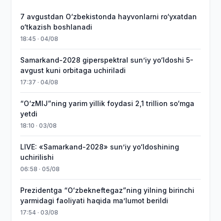
7 avgustdan O‘zbekistonda hayvonlarni ro‘yxatdan
o‘tkazish boshlanadi
18:45 · 04/08
Samarkand-2028 giperspektral sun’iy yo‘ldoshi 5-
avgust kuni orbitaga uchiriladi
17:37 · 04/08
“O‘zMIJ”ning yarim yillik foydasi 2,1 trillion so‘mga
yetdi
18:10 · 03/08
LIVE: «Samarkand-2028» sun’iy yo‘ldoshining
uchirilishi
06:58 · 05/08
Prezidentga “Oʻzbekneftegaz”ning yilning birinchi
yarmidagi faoliyati haqida maʼlumot berildi
17:54 · 03/08