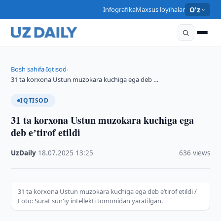
Infografika
Maxsus loyihalar
O'z
Bosh sahifa
Iqtisod
›
›
31 ta korxona Ustun muzokara kuchiga ega deb …
IQTISOD
31 ta korxona Ustun muzokara kuchiga ega
deb eʼtirof etildi
UzDaily
·
18.07.2025
·
13:25
·
636 views
31 ta korxona Ustun muzokara kuchiga ega deb eʼtirof etildi /
Foto: Surat sun'iy intellekti tomonidan yaratilgan.