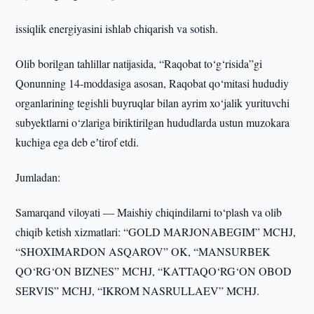
issiqlik energiyasini ishlab chiqarish va sotish.
Olib borilgan tahlillar natijasida, “Raqobat to‘g‘risida”gi
Qonunning 14-moddasiga asosan, Raqobat qo‘mitasi hududiy
organlarining tegishli buyruqlar bilan ayrim xo‘jalik yurituvchi
subyektlarni o‘zlariga biriktirilgan hududlarda ustun muzokara
kuchiga ega deb eʼtirof etdi.
Jumladan:
Samarqand viloyati — Maishiy chiqindilarni to‘plash va olib
chiqib ketish xizmatlari: “GOLD MARJONABEGIM” MCHJ,
“SHOXIMARDON ASQAROV” OK, “MANSURBEK
QO‘RG‘ON BIZNES” MCHJ, “KATTAQO‘RG‘ON OBOD
SERVIS” MCHJ, “IKROM NASRULLAEV” MCHJ.