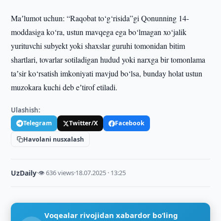
Maʼlumot uchun: “Raqobat to‘g‘risida”gi Qonunning 14-
moddasiga ko‘ra, ustun mavqega ega bo‘lmagan xo‘jalik
yurituvchi subyekt yoki shaxslar guruhi tomonidan bitim
shartlari, tovarlar sotiladigan hudud yoki narxga bir tomonlama
taʼsir ko‘rsatish imkoniyati mavjud bo‘lsa, bunday holat ustun
muzokara kuchi deb eʼtirof etiladi.
Ulashish:
Telegram
Twitter/X
Facebook
Havolani nusxalash
UzDaily
·
👁 636 views
·
18.07.2025 · 13:25
Voqealar rivojidan xabardor bo‘ling