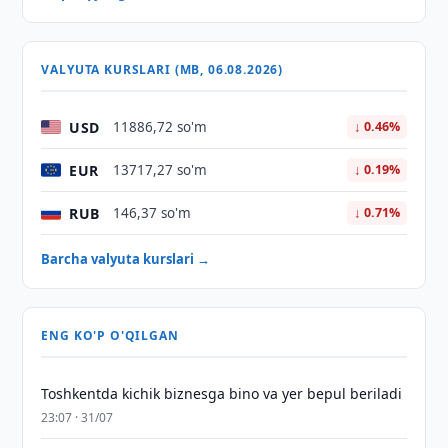
VALYUTA KURSLARI (MB, 06.08.2026)
USD
11886,72 so'm
↓ 0.46%
EUR
13717,27 so'm
↓ 0.19%
RUB
146,37 so'm
↓ 0.71%
Barcha valyuta kurslari →
ENG KO'P O'QILGAN
Toshkentda kichik biznesga bino va yer bepul beriladi
23:07 · 31/07