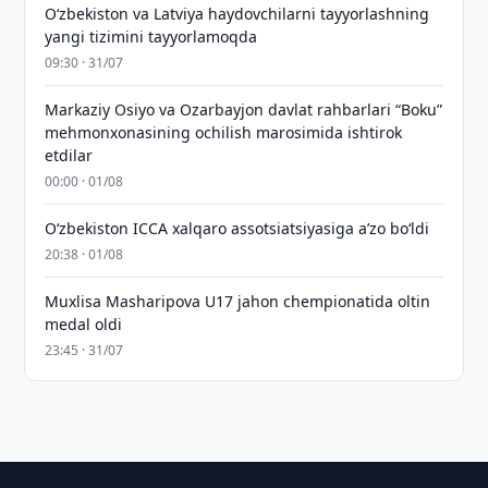
Oʻzbekiston va Latviya haydovchilarni tayyorlashning
yangi tizimini tayyorlamoqda
09:30 · 31/07
Markaziy Osiyo va Ozarbayjon davlat rahbarlari “Boku”
mehmonxonasining ochilish marosimida ishtirok
etdilar
00:00 · 01/08
O‘zbekiston ICCA xalqaro assotsiatsiyasiga aʼzo bo‘ldi
20:38 · 01/08
Muxlisa Masharipova U17 jahon chempionatida oltin
medal oldi
23:45 · 31/07