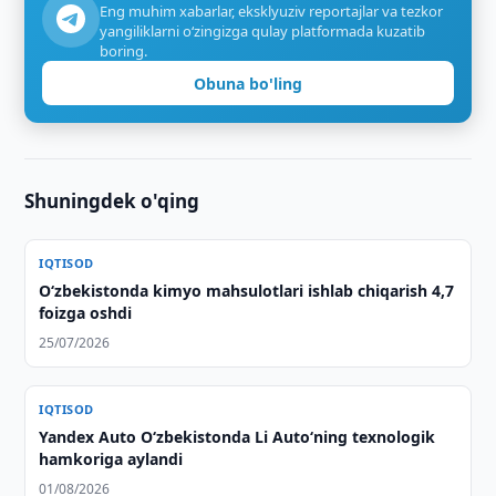
Eng muhim xabarlar, eksklyuziv reportajlar va tezkor
yangiliklarni o‘zingizga qulay platformada kuzatib
boring.
Obuna bo'ling
Shuningdek o'qing
IQTISOD
O‘zbekistonda kimyo mahsulotlari ishlab chiqarish 4,7
foizga oshdi
25/07/2026
IQTISOD
Yandex Auto O‘zbekistonda Li Auto‘ning texnologik
hamkoriga aylandi
01/08/2026