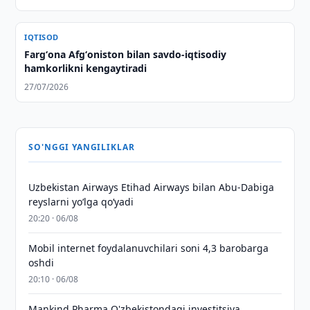
IQTISOD
Fargʻona Afgʻoniston bilan savdo-iqtisodiy
hamkorlikni kengaytiradi
27/07/2026
SO'NGGI YANGILIKLAR
Uzbekistan Airways Etihad Airways bilan Abu-Dabiga
reyslarni yo‘lga qo‘yadi
20:20 · 06/08
Mobil internet foydalanuvchilari soni 4,3 barobarga
oshdi
20:10 · 06/08
Mankind Pharma O'zbekistondagi investitsiya