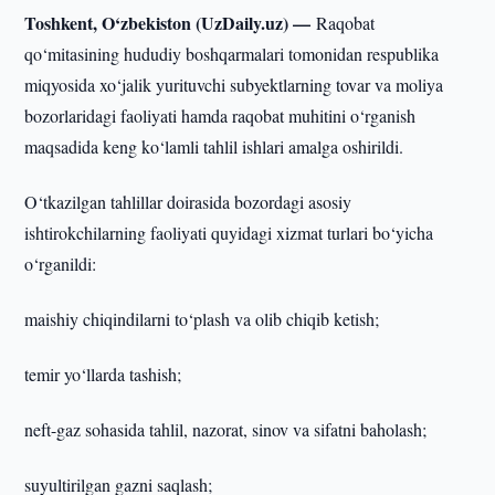
Toshkent, O‘zbekiston (UzDaily.uz) —
Raqobat
qo‘mitasining hududiy boshqarmalari tomonidan respublika
miqyosida xo‘jalik yurituvchi subyektlarning tovar va moliya
bozorlaridagi faoliyati hamda raqobat muhitini o‘rganish
maqsadida keng ko‘lamli tahlil ishlari amalga oshirildi.
O‘tkazilgan tahlillar doirasida bozordagi asosiy
ishtirokchilarning faoliyati quyidagi xizmat turlari bo‘yicha
o‘rganildi:
maishiy chiqindilarni to‘plash va olib chiqib ketish;
temir yo‘llarda tashish;
neft-gaz sohasida tahlil, nazorat, sinov va sifatni baholash;
suyultirilgan gazni saqlash;