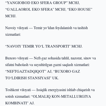
“YANGIOBOD EKO SFERA GROUP” MCHJ,
“G‘ALLAOROL EKO SFERA” MCHJ, “EKO HOUSE”
MCHJ.
Navoiy viloyati — Temir yo‘ldan foydalanish va tashish
xizmatlari:
“NAVOIY TEMIR YO‘L TRANSPORTI” MCHJ.
Buxoro viloyati — Neft-gaz sohasida tahlil, nazorat, sinov va
sifatni baholash va suyultirilgan gazni saqlash xizmatlari:
“NEFTGAZTADQIQOT” AJ, “BUXORO GAZ
TO‘LDIRISH STANSIYASI” UK.
Toshkent viloyati — Issiqlik energiyasini ishlab chiqarish va
sotish xizmatlari: “OLMALIQ KON-METALLURGIYA
KOMBINATI” AJ.