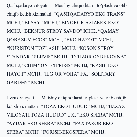
Qashqadaryo viloyati — Maishiy chiqindilarni to‘plash va olib
chiqib ketish xizmatlari: “QASHQADARYO EKO TRANS”
MCHJ, “BI-SAY” MCHJ, “BINOKOR AZIZBEK EKO”
MCHJ, “BEKNUR STROY SAVDO” ICHK, “QAMAY
QORASUV ECOS” MCHJ, “EKO-HAYOT” MCHJ,
“NURISTON TOZLASH” MCHJ, “KOSON STROY
STANDART SERVIS” MCHJ, “INTIZOR OYBEKOVNA”
MCHJ, “CHIMYON EXPRESS” MCHJ, “KASBI EKO-
HAYOT” MCHJ, “ILG‘OR VOHA” FX, “SOLITARY
GARDEN” MCHJ.
Jizzax viloyati — Maishiy chiqindilarni to‘plash va olib chiqib
ketish xizmatlari: “TOZA-EKO HUDUD” MCHJ, “JIZZAX
VILOYATI TOZA HUDUD” UK, “EKO SFERA” MCHJ,
“AYDAR EKO SFERA” MCHJ, “PAXTAKOR EKO
SFERA” MCHJ, “FORISH-EKOSFERA” MCHJ,