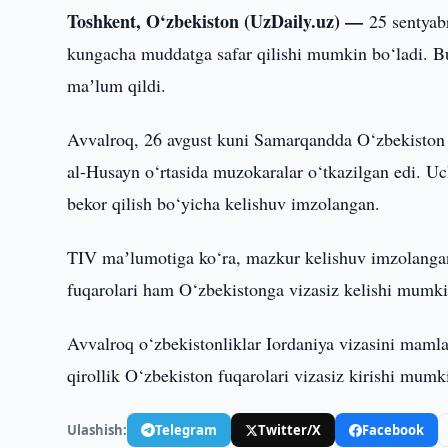
Toshkent, O‘zbekiston (UzDaily.uz) —
25 sentyab
kungacha muddatga safar qilishi mumkin bo‘ladi. Bu
maʼlum qildi.
Avvalroq, 26 avgust kuni Samarqandda O‘zbekiston P
al-Husayn o‘rtasida muzokaralar o‘tkazilgan edi. Uch
bekor qilish bo‘yicha kelishuv imzolangan.
TIV maʼlumotiga ko‘ra, mazkur kelishuv imzolangani
fuqarolari ham O‘zbekistonga vizasiz kelishi mumki
Avvalroq o‘zbekistonliklar Iordaniya vizasini mamla
qirollik O‘zbekiston fuqarolari vizasiz kirishi mumk
Ulashish:
Telegram
Twitter/X
Facebook