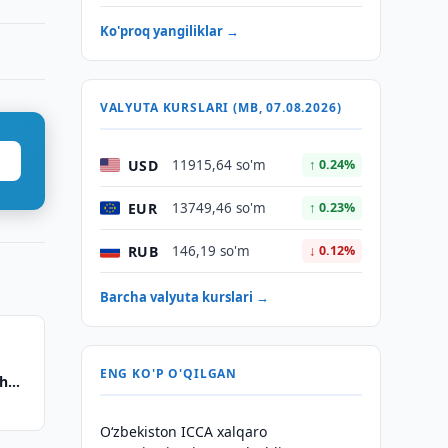
Ko'proq yangiliklar →
VALYUTA KURSLARI (MB, 07.08.2026)
USD
11915,64 so'm
↑ 0.24%
EUR
13749,46 so'm
↑ 0.23%
RUB
146,19 so'm
↓ 0.12%
Barcha valyuta kurslari →
ENG KO'P O'QILGAN
sh
O‘zbekiston ICCA xalqaro