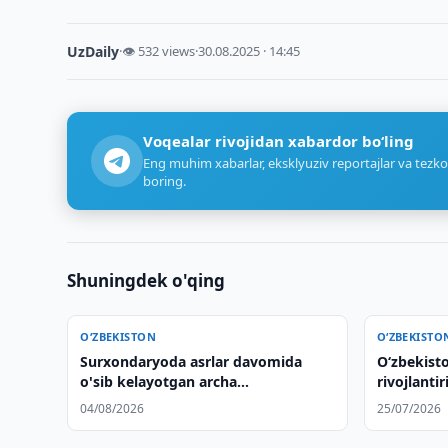
UzDaily
·
👁 532 views
·
30.08.2025 · 14:45
Voqealar rivojidan xabardor bo‘ling
Eng muhim xabarlar, eksklyuziv reportajlar va tezko
boring.
Shuningdek o'qing
O‘ZBEKISTON
O‘ZBEKISTO
Surxondaryoda asrlar davomida
Oʻzbekist
o'sib kelayotgan archa
rivojlanti
daraxtlarining kesilishi bo'yicha
vaziyatni
04/08/2026
25/07/2026
tergov olib borilmoqda