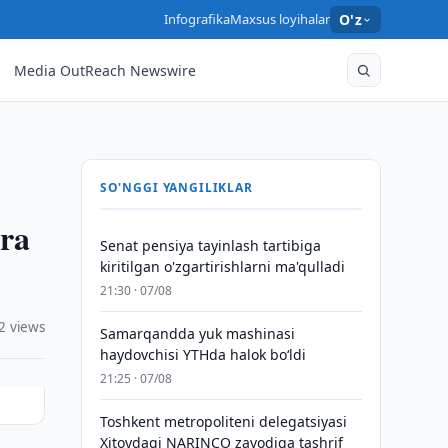
Infografika
Maxsus loyihalar
O'z
Media OutReach Newswire
SO'NGGI YANGILIKLAR
ora
Senat pensiya tayinlash tartibiga
kiritilgan o'zgartirishlarni ma'qulladi
21:30 · 07/08
2 views
Samarqandda yuk mashinasi
haydovchisi YTHda halok bo‘ldi
21:25 · 07/08
Toshkent metropoliteni delegatsiyasi
Xitoydagi NARINCO zavodiga tashrif