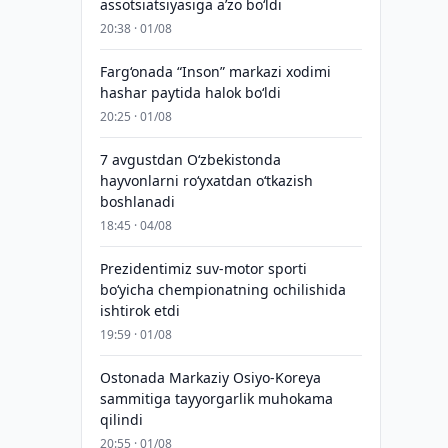
assotsiatsiyasiga aʼzo bo‘ldi
20:38 · 01/08
Farg‘onada “Inson” markazi xodimi
hashar paytida halok bo‘ldi
20:25 · 01/08
7 avgustdan O‘zbekistonda
hayvonlarni ro‘yxatdan o‘tkazish
boshlanadi
18:45 · 04/08
Prezidentimiz suv-motor sporti
bo‘yicha chempionatning ochilishida
ishtirok etdi
19:59 · 01/08
Ostonada Markaziy Osiyo-Koreya
sammitiga tayyorgarlik muhokama
qilindi
20:55 · 01/08