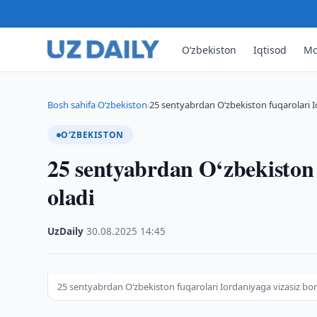
O‘zbekiston
Iqtisod
Mo
Bosh sahifa
O‘zbekiston
25 sentyabrdan O‘zbekiston fuqarolari I
›
›
O‘ZBEKISTON
25 sentyabrdan O‘zbekiston 
oladi
UzDaily
·
30.08.2025
·
14:45
25 sentyabrdan O‘zbekiston fuqarolari Iordaniyaga vizasiz bor