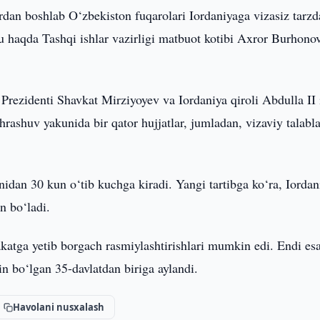
rdan boshlab O‘zbekiston fuqarolari Iordaniyaga vizasiz tarzd
 haqda Tashqi ishlar vazirligi matbuot kotibi Axror Burhono
rezidenti Shavkat Mirziyoyev va Iordaniya qiroli Abdulla II 
rashuv yakunida bir qator hujjatlar, jumladan, vizaviy talabla
dan 30 kun o‘tib kuchga kiradi. Yangi tartibga ko‘ra, Iordan
n bo‘ladi.
katga yetib borgach rasmiylashtirishlari mumkin edi. Endi es
in bo‘lgan 35-davlatdan biriga aylandi.
Havolani nusxalash