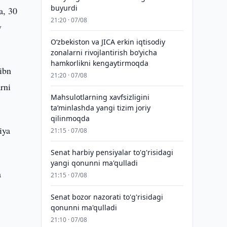
buyurdi
a, 30
21:20 · 07/08
v
Oʻzbekiston va JICA erkin iqtisodiy
zonalarni rivojlantirish boʻyicha
hamkorlikni kengaytirmoqda
ibn
21:20 · 07/08
rni
Mahsulotlarning xavfsizligini
taʼminlashda yangi tizim joriy
qilinmoqda
iya
21:15 · 07/08
Senat harbiy pensiyalar to'g'risidagi
yangi qonunni ma'qulladi
a
21:15 · 07/08
Senat bozor nazorati to'g'risidagi
qonunni ma'qulladi
21:10 · 07/08