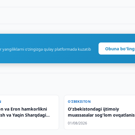
Obuna bo'ling
r yangiliklarni o‘zingizga qulay platformada kuzatib
N
O‘ZBEKISTON
on va Eron hamkorlikni
O'zbekistondagi ijtimoiy
rish va Yaqin Sharqdagi
muassasalar sog'lom ovqatlani
 muhokama qilishdi
tizimini takomillashtirmoqda
01/08/2026