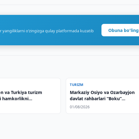
Obuna bo'ling
r yangiliklarni o‘zingizga qulay platformada kuzatib
TURIZM
on va Turkiya turizm
Markaziy Osiyo va Ozarbayjon
i hamkorlikni
davlat rahbarlari “Boku”
adi
mehmonxonasining ochilish
01/08/2026
marosimida ishtirok etdilar