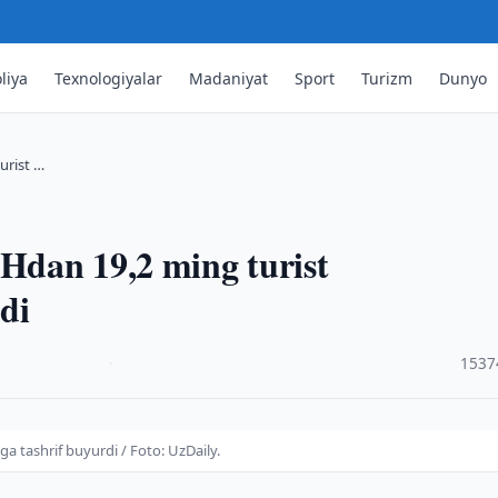
liya
Texnologiyalar
Madaniyat
Sport
Turizm
Dunyo
urist …
SHdan 19,2 ming turist
di
·
1537
a tashrif buyurdi / Foto: UzDaily.