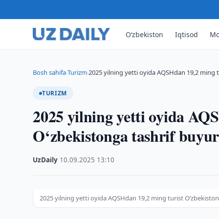
O‘zbekiston
Iqtisod
Mo
Bosh sahifa
Turizm
2025 yilning yetti oyida AQSHdan 19,2 ming t
›
›
TURIZM
2025 yilning yetti oyida AQ
O‘zbekistonga tashrif buyur
UzDaily
·
10.09.2025
·
13:10
2025 yilning yetti oyida AQSHdan 19,2 ming turist O‘zbekistong