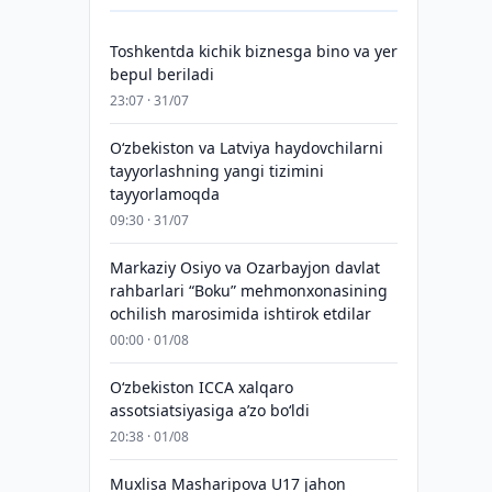
Toshkentda kichik biznesga bino va yer
bepul beriladi
23:07 · 31/07
Oʻzbekiston va Latviya haydovchilarni
tayyorlashning yangi tizimini
tayyorlamoqda
09:30 · 31/07
Markaziy Osiyo va Ozarbayjon davlat
rahbarlari “Boku” mehmonxonasining
ochilish marosimida ishtirok etdilar
00:00 · 01/08
O‘zbekiston ICCA xalqaro
assotsiatsiyasiga aʼzo bo‘ldi
20:38 · 01/08
Muxlisa Masharipova U17 jahon