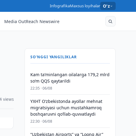
Infografika
Maxsus loyihalar
O'z
Media OutReach Newswire
SO'NGGI YANGILIKLAR
Kam taʼminlangan oilalarga 179,2 mlrd
so‘m QQS qaytarildi
22:35 · 06/08
4 views
YXHT O‘zbekistonda ayollar mehnat
migratsiyasi uchun mustahkamroq
boshqaruvni qo‘llab-quvvatlaydi
22:30 · 06/08
“Uzbekistan Airports” va “Loong Air”