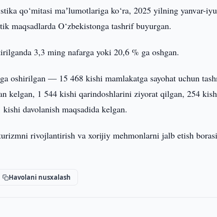
tistika qo‘mitasi maʼlumotlariga ko‘ra, 2025 yilning yanvar-iyu
stik maqsadlarda O‘zbekistonga tashrif buyurgan.
htirilganda 3,3 ming nafarga yoki 20,6 % ga oshgan.
ga oshirilgan — 15 468 kishi mamlakatga sayohat uchun tashr
n kelgan, 1 544 kishi qarindoshlarini ziyorat qilgan, 254 kish
 11 kishi davolanish maqsadida kelgan.
urizmni rivojlantirish va xorijiy mehmonlarni jalb etish boras
Havolani nusxalash