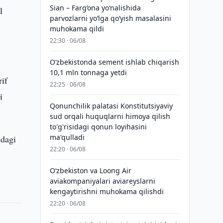
Sian – Farg‘ona yo‘nalishida
l
parvozlarni yo‘lga qo‘yish masalasini
muhokama qildi
22:30 · 06/08
O‘zbekistonda sement ishlab chiqarish
10,1 mln tonnaga yetdi
if
22:25 · 06/08
i
Qonunchilik palatasi Konstitutsiyaviy
sud orqali huquqlarni himoya qilish
to'g'risidagi qonun loyihasini
ma'qulladi
idagi
22:20 · 06/08
Oʻzbekiston va Loong Air
aviakompaniyalari aviareyslarni
kengaytirishni muhokama qilishdi
22:20 · 06/08