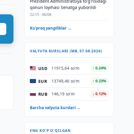
Prezident Administratsiya to'g'risidagi
qonun loyihasi Senatga yuborildi
22:15 · 06/08
Ko'proq yangiliklar →
VALYUTA KURSLARI (MB, 07.08.2026)
USD
11915,64 so'm
↑ 0.24%
EUR
13749,46 so'm
↑ 0.23%
RUB
146,19 so'm
↓ 0.12%
Barcha valyuta kurslari →
ENG KO'P O'QILGAN