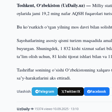
Toshkent, O‘zbekiston (UzDaily.uz) —
Milliy sta
oylarida jami 19,2 ming nafar AQSH fuqarolari turi
Bu ko‘rsatkich o‘tgan yilning mos davri bilan solis
Sayohatlarining asosiy qismi turizm maqsadida amal
buyurgan. Shuningdek, 1 832 kishi xizmat safari bila
taʼlim olish uchun, 81 kishi tijorat ishlari bilan va
Tashriflar sonining o‘sishi O‘zbekistonning xalqaro t
saʼy-harakatlarini aks ettiradi.
Ulashish:
Telegram
Twitter/X
Facebook
UzDaily
·
👁 15374 views
·
10.09.2025 · 13:10