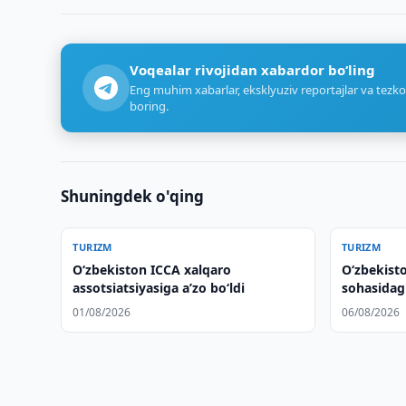
Voqealar rivojidan xabardor bo‘ling
Eng muhim xabarlar, eksklyuziv reportajlar va tezko
boring.
Shuningdek o'qing
TURIZM
TURIZM
O‘zbekiston ICCA xalqaro
Oʻzbekist
assotsiatsiyasiga aʼzo bo‘ldi
sohasidag
kengaytir
01/08/2026
06/08/2026