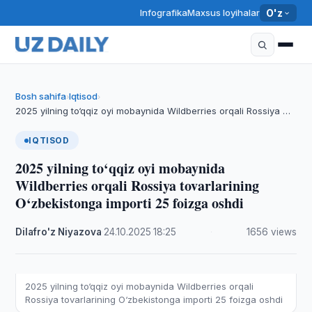
Infografika
Maxsus loyihalar
O'z
Bosh sahifa
Iqtisod
›
›
2025 yilning to‘qqiz oyi mobaynida Wildberries orqali Rossiya …
IQTISOD
2025 yilning to‘qqiz oyi mobaynida
Wildberries orqali Rossiya tovarlarining
O‘zbekistonga importi 25 foizga oshdi
Dilafro'z Niyazova
·
24.10.2025
·
18:25
·
1656 views
2025 yilning to‘qqiz oyi mobaynida Wildberries orqali
Rossiya tovarlarining O‘zbekistonga importi 25 foizga oshdi