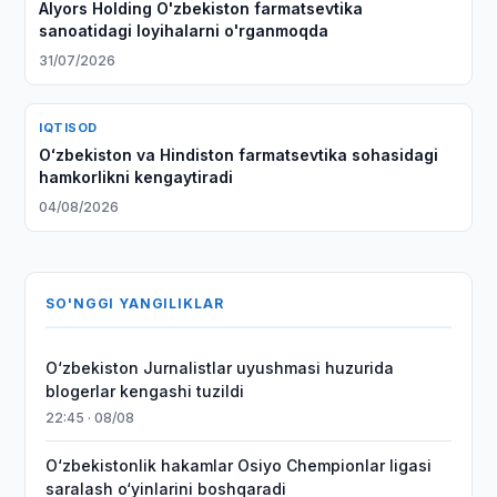
Alyors Holding O'zbekiston farmatsevtika
sanoatidagi loyihalarni o'rganmoqda
31/07/2026
IQTISOD
Oʻzbekiston va Hindiston farmatsevtika sohasidagi
hamkorlikni kengaytiradi
04/08/2026
SO'NGGI YANGILIKLAR
O‘zbekiston Jurnalistlar uyushmasi huzurida
blogerlar kengashi tuzildi
22:45 · 08/08
O‘zbekistonlik hakamlar Osiyo Chempionlar ligasi
saralash o‘yinlarini boshqaradi