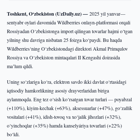
Toshkent, O‘zbekiston (UzDaily.uz) —
2025 yil yanvar—
sentyabr oylari davomida Wildberries onlayn-platformasi orqali
Rossiyadan O‘zbekistonga import qilingan tovarlar hajmi o‘tgan
yilning shu davriga nisbatan 25 foizga ko‘paydi. Bu haqda
Wildberries‘ning O‘zbekistondagi direktori Akmal Primqulov
Rossiya va O‘zbekiston mintaqalari II Kengashi doirasida
maʼlum qildi.
Uning so‘zlariga ko‘ra, elektron savdo ikki davlat o‘rtasidagi
iqtisodiy hamkorlikning asosiy drayverlaridan biriga
aylanmoqda. Eng tez o‘sish ko‘rsatgan tovar turlari — poyabzal
(+110%), kiyim-kechak (+63%), aksessuarlar (+47%), go‘zallik
vositalari (+41%), idish-tovoq va xo‘jalik jihozlari (+32%),
o‘yinchoqlar (+35%) hamda kanselyáriya tovarlari (+22%)
bo‘ldi.