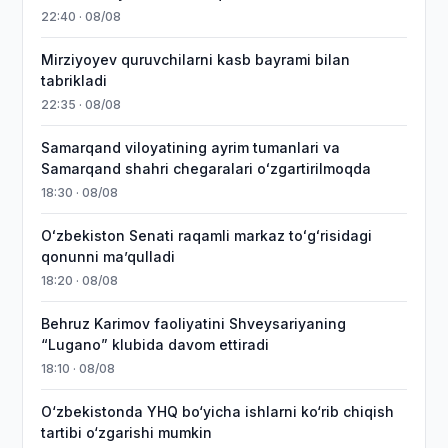
22:40 · 08/08
Mirziyoyev quruvchilarni kasb bayrami bilan
tabrikladi
22:35 · 08/08
Samarqand viloyatining ayrim tumanlari va
Samarqand shahri chegaralari oʻzgartirilmoqda
18:30 · 08/08
Oʻzbekiston Senati raqamli markaz toʻgʻrisidagi
qonunni maʼqulladi
18:20 · 08/08
Behruz Karimov faoliyatini Shveysariyaning
“Lugano” klubida davom ettiradi
18:10 · 08/08
O‘zbekistonda YHQ bo‘yicha ishlarni ko‘rib chiqish
tartibi o‘zgarishi mumkin