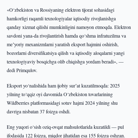
«O‘zbekiston va Rossiyaning elektron tijorat sohasidagi
hamkorligi raqamli texnologiyalar iqtisodiy rivojlanishga
qanday xizmat qilishi mumkinligini namoyon etmoqda. Elektron
savdoni yana-da rivojlantirish hamda qo‘shma infratuzilma va
meʼyoriy mexanizmlarni yaratish eksport hajmini oshirish,
bozorlarni diversifikatsiya qilish va iqtisodiy aloqalarni yangi
texnologiyaviy bosqichga olib chiqishga yordam beradi», —
dedi Primqulov.
Eksport yo‘nalishida ham ijobiy surʼat kuzatilmoqda: 2025
yilning to‘qqiz oyi davomida O‘zbekiston tovarlarining
Wildberries platformasidagi sotuv hajmi 2024 yilning shu
davriga nisbatan 37 foizga oshdi.
Eng yuqori o‘sish oziq-ovqat mahsulotlarida kuzatildi — pul
ifodasida 122 foizga, miqdor jihatidan esa 155 foizga oshgan.