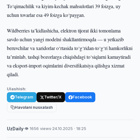
To‘qimachilik va kiyim-kechak mahsulotlari 39 foizga, uy
uchun tovarlar esa 49 foizga ko‘paygan.
Wildberries taʼkidlashicha, elektron tijorat ikki tomonlama
savdo uchun yangi modelni shakllantirmoqda — u yetkazib
beruvchilar va xaridorlar o‘rtasida to‘g‘ridan-to‘g‘ri hamkorlikni
taʼminlab, tashqi bozorlarga chiqishdagi to‘siqlarni kamaytiradi
va eksport-import oqimlarini diversifikatsiya qilishga xizmat
qiladi.
Ulashish:
Telegram
Twitter/X
Facebook
Havolani nusxalash
UzDaily
·
👁 1656 views
·
24.10.2025 · 18:25