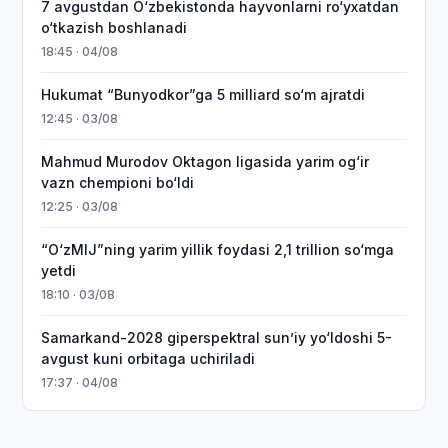
7 avgustdan O‘zbekistonda hayvonlarni ro‘yxatdan
o‘tkazish boshlanadi
18:45 · 04/08
Hukumat “Bunyodkor”ga 5 milliard so‘m ajratdi
12:45 · 03/08
Mahmud Murodov Oktagon ligasida yarim og‘ir
vazn chempioni bo‘ldi
12:25 · 03/08
“O‘zMIJ”ning yarim yillik foydasi 2,1 trillion so‘mga
yetdi
18:10 · 03/08
Samarkand-2028 giperspektral sun’iy yo‘ldoshi 5-
avgust kuni orbitaga uchiriladi
17:37 · 04/08