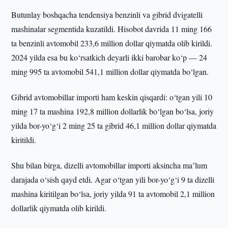
Butunlay boshqacha tendensiya benzinli va gibrid dvigatelli
mashinalar segmentida kuzatildi. Hisobot davrida 11 ming 166
ta benzinli avtomobil 233,6 million dollar qiymatda olib kirildi.
2024 yilda esa bu ko‘rsatkich deyarli ikki barobar ko‘p — 24
ming 995 ta avtomobil 541,1 million dollar qiymatda bo‘lgan.
Gibrid avtomobillar importi ham keskin qisqardi: o‘tgan yili 10
ming 17 ta mashina 192,8 million dollarlik bo‘lgan bo‘lsa, joriy
yilda bor-yo‘g‘i 2 ming 25 ta gibrid 46,1 million dollar qiymatda
kiritildi.
Shu bilan birga, dizelli avtomobillar importi aksincha maʼlum
darajada o‘sish qayd etdi. Agar o‘tgan yili bor-yo‘g‘i 9 ta dizelli
mashina kiritilgan bo‘lsa, joriy yilda 91 ta avtomobil 2,1 million
dollarlik qiymatda olib kirildi.