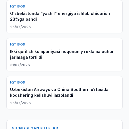
IQTISOD
O‘zbekistonda “yashil” energiya ishlab chiqarish
23%ga oshdi
25/07/2026
IQTISOD
Ikki qurilish kompaniyasi noqonuniy reklama uchun
jarimaga tortildi
31/07/2026
IQTISOD
Uzbekistan Airways va China Southern o‘rtasida
kodshering kelishuvi imzolandi
25/07/2026
SO'NGGI YANGILIKLAR