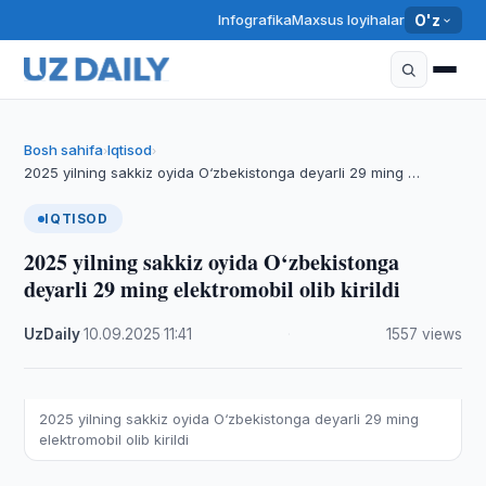
Infografika
Maxsus loyihalar
O'z
Bosh sahifa
Iqtisod
›
›
2025 yilning sakkiz oyida O‘zbekistonga deyarli 29 ming …
IQTISOD
2025 yilning sakkiz oyida O‘zbekistonga
deyarli 29 ming elektromobil olib kirildi
UzDaily
·
10.09.2025
·
11:41
·
1557 views
2025 yilning sakkiz oyida O‘zbekistonga deyarli 29 ming
elektromobil olib kirildi