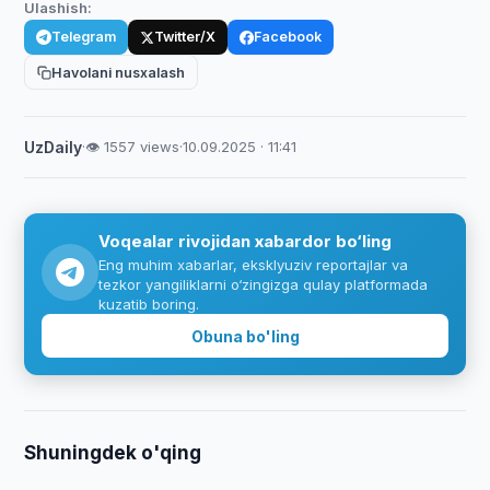
Ulashish:
Telegram
Twitter/X
Facebook
Havolani nusxalash
UzDaily
·
👁 1557 views
·
10.09.2025 · 11:41
Voqealar rivojidan xabardor bo‘ling
Eng muhim xabarlar, eksklyuziv reportajlar va
tezkor yangiliklarni o‘zingizga qulay platformada
kuzatib boring.
Obuna bo'ling
Shuningdek o'qing