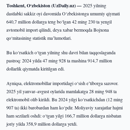
Toshkent, O‘zbekiston (UzDaily.uz) —
2025 yilning
dastlabki sakkiz oyi davomida O‘zbekistonga umumiy qiymati
640,7 million dollarga teng bo‘lgan 42 ming 230 ta yengil
avtomobil import qilindi, deya xabar bermoqda Bojxona
qo‘mitasining statistik maʼlumotlari.
Bu ko‘rsatkich o‘tgan yilning shu davri bilan taqqoslaganda
pastroq: 2024 yilda 47 ming 928 ta mashina 914,7 million
dollarlik qiymatda kiritilgan edi.
Ayniqsa, elektromobillar importidagi o‘sish eʼtiborga sazovor.
2025 yil yanvar–avgust oylarida mamlakatga 28 ming 948 ta
elektromobil olib kirildi. Bu 2024 yilgi ko‘rsatkichdan (12 ming
907 ta) ikki barobardan ham ko‘pdir. Moliyaviy xarajatlar hajmi
ham sezilarli oshdi: o‘tgan yilgi 166,7 million dollarga nisbatan
joriy yilda 358,9 million dollarga yetdi.