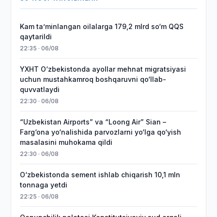
Kam taʼminlangan oilalarga 179,2 mlrd so‘m QQS
qaytarildi
22:35 · 06/08
YXHT O‘zbekistonda ayollar mehnat migratsiyasi
uchun mustahkamroq boshqaruvni qo‘llab-
quvvatlaydi
22:30 · 06/08
“Uzbekistan Airports” va “Loong Air” Sian –
Farg‘ona yo‘nalishida parvozlarni yo‘lga qo‘yish
masalasini muhokama qildi
22:30 · 06/08
O‘zbekistonda sement ishlab chiqarish 10,1 mln
tonnaga yetdi
22:25 · 06/08