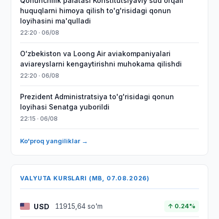
Qonunchilik palatasi Konstitutsiyaviy sud orqali
huquqlarni himoya qilish to'g'risidagi qonun
loyihasini ma'qulladi
22:20 · 06/08
Oʻzbekiston va Loong Air aviakompaniyalari
aviareyslarni kengaytirishni muhokama qilishdi
22:20 · 06/08
Prezident Administratsiya to'g'risidagi qonun
loyihasi Senatga yuborildi
22:15 · 06/08
Ko'proq yangiliklar →
VALYUTA KURSLARI (MB, 07.08.2026)
USD
11915,64 so'm
↑ 0.24%