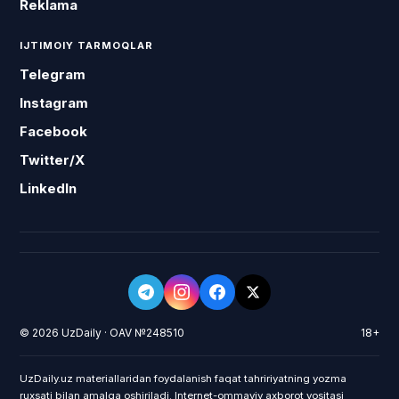
Reklama
IJTIMOIY TARMOQLAR
Telegram
Instagram
Facebook
Twitter/X
LinkedIn
© 2026 UzDaily · OAV №248510
18+
UzDaily.uz materiallaridan foydalanish faqat tahririyatning yozma
ruxsati bilan amalga oshiriladi. Internet-ommaviy axborot vositasi