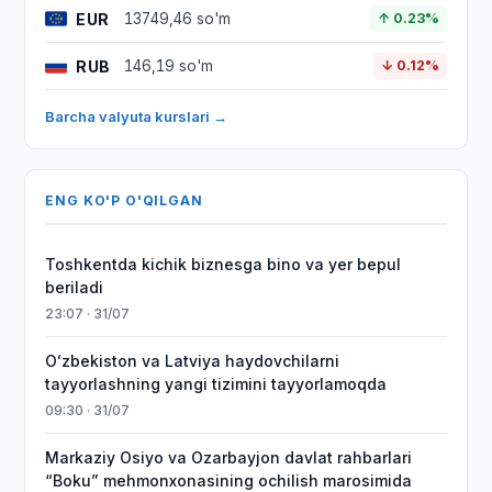
EUR
13749,46 so'm
↑ 0.23%
RUB
146,19 so'm
↓ 0.12%
Barcha valyuta kurslari →
ENG KO'P O'QILGAN
Toshkentda kichik biznesga bino va yer bepul
beriladi
23:07 · 31/07
Oʻzbekiston va Latviya haydovchilarni
tayyorlashning yangi tizimini tayyorlamoqda
09:30 · 31/07
Markaziy Osiyo va Ozarbayjon davlat rahbarlari
“Boku” mehmonxonasining ochilish marosimida