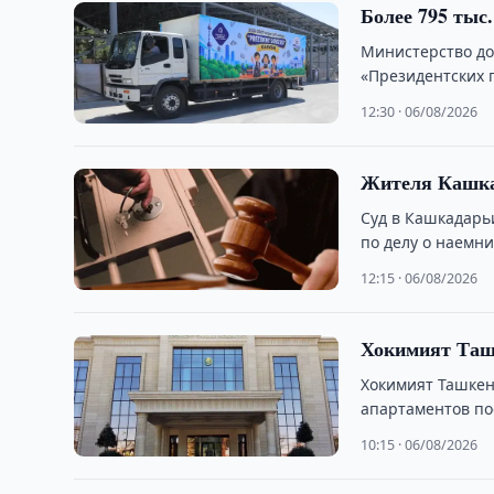
Более 795 тыс
Министерство до
«Президентских п
детей.
12:30 · 06/08/2026
Жителя Кашкад
Суд в Кашкадарь
по делу о наемн
12:15 · 06/08/2026
Хокимият Таш
Хокимият Ташкен
апартаментов по
уголовное дело.
10:15 · 06/08/2026