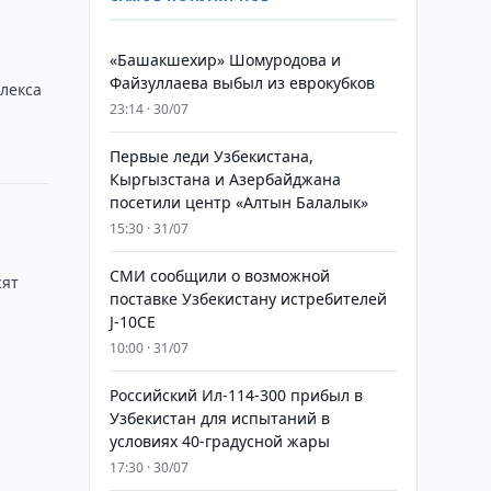
«Башакшехир» Шомуродова и
Файзуллаева выбыл из еврокубков
лекса
23:14 · 30/07
Первые леди Узбекистана,
Кыргызстана и Азербайджана
посетили центр «Алтын Балалык»
15:30 · 31/07
СМИ сообщили о возможной
сят
поставке Узбекистану истребителей
J-10CE
10:00 · 31/07
Российский Ил-114-300 прибыл в
Узбекистан для испытаний в
условиях 40-градусной жары
17:30 · 30/07