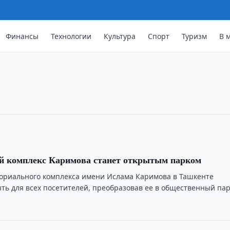
Финансы
Технологии
Культура
Спорт
Туризм
В 
поддержку жертв торговли людьми
ю, защите и социальной
ми, включая запуск горячей линии и
 комплекс Каримова станет открытым парком
риального комплекса имени Ислама Каримова в Ташкенте
ть для всех посетителей, преобразовав ее в общественный па