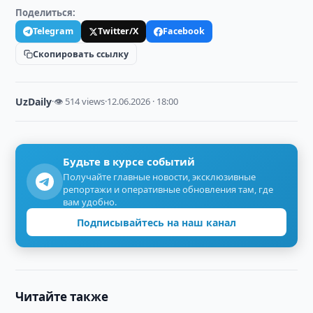
Поделиться:
Telegram
Twitter/X
Facebook
Скопировать ссылку
UzDaily
·
👁 514 views
·
12.06.2026 · 18:00
Будьте в курсе событий
Получайте главные новости, эксклюзивные
репортажи и оперативные обновления там, где
вам удобно.
Подписывайтесь на наш канал
Читайте также