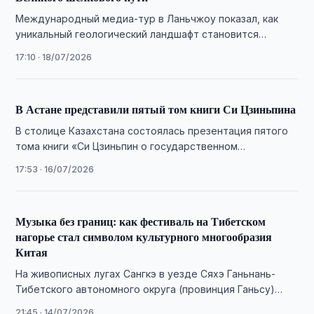
Международный медиа-тур в Ланьчжоу показал, как
уникальный геологический ландшафт становится
основой для развития комплексного культурно-
17:10 · 18/07/2026
туристического продукта.
В Астане представили пятый том книги Си Цзиньпина
В столице Казахстана состоялась презентация пятого
тома книги «Си Цзиньпин о государственном
управлении» с участием представителей Китая и
17:53 · 16/07/2026
Казахстана.
Музыка без границ: как фестиваль на Тибетском
нагорье стал символом культурного многообразия
Китая
На живописных лугах Сангкэ в уезде Сяхэ Ганьнань-
Тибетского автономного округа (провинция Ганьсу)
состоялся этнический музыкальный концерт «Расцвет
21:45 · 14/07/2026