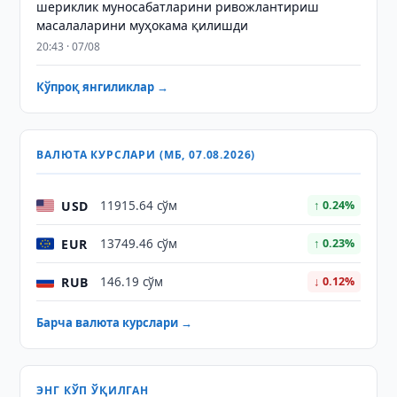
шериклик муносабатларини ривожлантириш
масалаларини муҳокама қилишди
20:43 · 07/08
Кўпроқ янгиликлар →
ВАЛЮТА КУРСЛАРИ (МБ, 07.08.2026)
USD
11915.64 сўм
↑ 0.24%
EUR
13749.46 сўм
↑ 0.23%
RUB
146.19 сўм
↓ 0.12%
Барча валюта курслари →
ЭНГ КЎП ЎҚИЛГАН