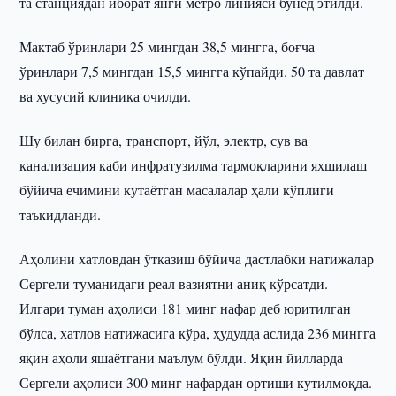
та станциядан иборат янги метро линияси бунёд этилди.
Мактаб ўринлари 25 мингдан 38,5 мингга, боғча
ўринлари 7,5 мингдан 15,5 мингга кўпайди. 50 та давлат
ва хусусий клиника очилди.
Шу билан бирга, транспорт, йўл, электр, сув ва
канализация каби инфратузилма тармоқларини яхшилаш
бўйича ечимини кутаётган масалалар ҳали кўплиги
таъкидланди.
Аҳолини хатловдан ўтказиш бўйича дастлабки натижалар
Сергели туманидаги реал вазиятни аниқ кўрсатди.
Илгари туман аҳолиси 181 минг нафар деб юритилган
бўлса, хатлов натижасига кўра, ҳудудда аслида 236 мингга
яқин аҳоли яшаётгани маълум бўлди. Яқин йилларда
Сергели аҳолиси 300 минг нафардан ортиши кутилмоқда.