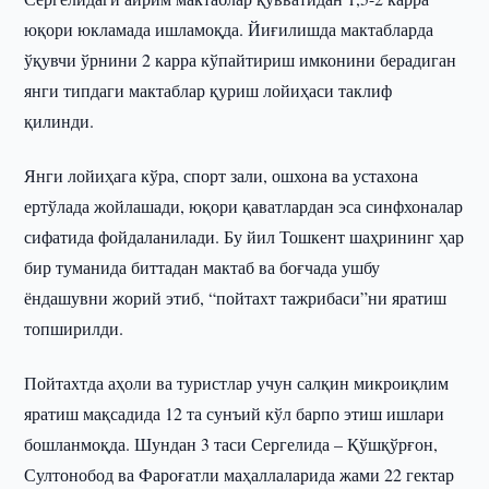
юқори юкламада ишламоқда. Йиғилишда мактабларда
ўқувчи ўрнини 2 карра кўпайтириш имконини берадиган
янги типдаги мактаблар қуриш лойиҳаси таклиф
қилинди.
Янги лойиҳага кўра, спорт зали, ошхона ва устахона
ертўлада жойлашади, юқори қаватлардан эса синфхоналар
сифатида фойдаланилади. Бу йил Тошкент шаҳрининг ҳар
бир туманида биттадан мактаб ва боғчада ушбу
ёндашувни жорий этиб, “пойтахт тажрибаси”ни яратиш
топширилди.
Пойтахтда аҳоли ва туристлар учун салқин микроиқлим
яратиш мақсадида 12 та сунъий кўл барпо этиш ишлари
бошланмоқда. Шундан 3 таси Сергелида – Қўшқўрғон,
Султонобод ва Фароғатли маҳаллаларида жами 22 гектар