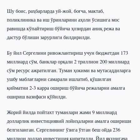
Шу боис, раҳбарларда уй-жой, боғча, мактаб,
поликлиника ва иш ўринларини аҳоли ўсишига мос
равишда кўпайтириш бўйича ҳозирдан аниқ режа ва
дастур бўлиши зарурлиги билдирилди.
Бу йил Сергелини ривожлантириш учун бюджетдан 173
миллиард сўм, банклар орқали 2 триллион 200 миллиард
сўм ресурс ажратилган. Туман ҳокими ва мутасаддиларга
ушбу маблағларни самарали ишлатиб, қўшилган
қийматни 2-3 карра ошириш бўйича режаларни амалга
ошириш вазифаси қўйилди.
Жорий йилда пойтахт туманлари жами 9 миллиард
долларлик инвестициявий лойиҳаларни амалга ошириши
белгиланган. Сергелининг ўзига ўтган беш ойда 236
миллион доллар инвестиция киритилди. Йил якунигача