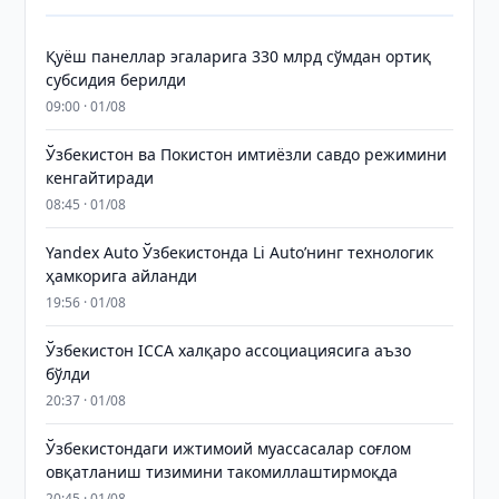
Қуёш панеллар эгаларига 330 млрд сўмдан ортиқ
субсидия берилди
09:00 · 01/08
Ўзбекистон ва Покистон имтиёзли савдо режимини
кенгайтиради
08:45 · 01/08
Yandex Auto Ўзбекистонда Li Auto’нинг технологик
ҳамкорига айланди
19:56 · 01/08
Ўзбекистон ICCA халқаро ассоциациясига аъзо
бўлди
20:37 · 01/08
Ўзбекистондаги ижтимоий муассасалар соғлом
овқатланиш тизимини такомиллаштирмоқда
20:45 · 01/08