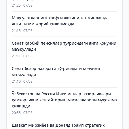
21:25 · 07/08
Маҳсулотларнинг хавфсизлигини таъминлашда
янги тизим жорий қилинмоқда
21:15 · 07/08
Сенат ҳарбий пенсиялар тўғрисидаги янги қонунни
маъқуллади
21:11 · 07/08
Сенат бозор назорати тўғрисидаги қонунни
маъқуллади
21:10 · 07/08
Ўзбекистон ва Россия Ички ишлар вазирликлари
ҳамкорликни кенгайтириш масалаларини муҳокама
қилишди
20:55 · 07/08
Шавкат Мирзиёев ва Доналд Трамп стратегик