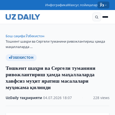
Инфографика
Махсус лойиҳалар
Ўз
Бош саҳифа
Ўзбекистон
›
›
Тошкент шаҳри ва Сергели туманини ривожлантириш ҳамда
маҳаллаларда …
ЎЗБЕКИСТОН
Тошкент шаҳри ва Сергели туманини
ривожлантириш ҳамда маҳаллаларда
хавфсиз муҳит яратиш масалалари
муҳокама қилинди
UzDaily таҳририяти
·
04.07.2026
·
18:07
·
228 views