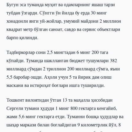
Бугун эса туманда муҳит ва одамларнинг яшаш тарзи
тубдан ўзгарди. Сўнгги ўн йилда бу ерда 30 минг
хонадонли янги уй-жойлар, умумий майдони 2 миллион
квадрат метр бўлган саноат, савдо ва сервис объектлари
барпо қилинди.
Тадбиркорлар сони 2,5 мингтадан 6 минг 200 тага
кўпайди. Туманда шаклланган бюджет тушумлари 382
миллиард сўмдан 2 триллион 200 миллиард сўмга, яъни
5,5 баробар ошди. Аҳоли учун 5 та йирик дам олиш
маскани ва истироҳат боғлари ишга туширилди.
Тошкент вилоятидан ўтган 13 та маҳалла ҳисобидан
Сергели тумани ҳудуди 1 минг 800 гектарга кенгайиб,
жами 5,6 минг гектарга етди. Туманни бошқа ҳудудлар ва
шаҳар маркази билан боғлайдиган 9 километрлик йўл, 8