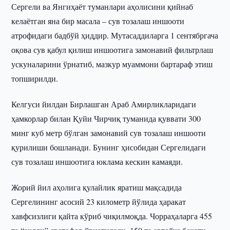
Сергели ва Янгиҳаёт туманлари аҳолисини қийнаб
келаётган яна бир масала – сув тозалаш иншооти
атрофидаги бадбўй ҳиддир. Мутасаддиларга 1 сентябргача
оқова сув қабул қилиш иншоотига замонавий фильтрлаш
ускуналарини ўрнатиб, мазкур муаммони бартараф этиш
топширилди.
Келгуси йилдан Бирлашган Араб Амирликларидаги
ҳамкорлар билан Қуйи Чирчиқ туманида қуввати 300
минг куб метр бўлган замонавий сув тозалаш иншооти
қурилиши бошланади. Бунинг ҳисобидан Сергелидаги
сув тозалаш иншоотига юклама кескин камаяди.
Жорий йил аҳолига қулайлик яратиш мақсадида
Сергелининг асосий 23 километр йўлида ҳаракат
хавфсизлиги қайта кўриб чиқилмоқда. Чорраҳаларга 455