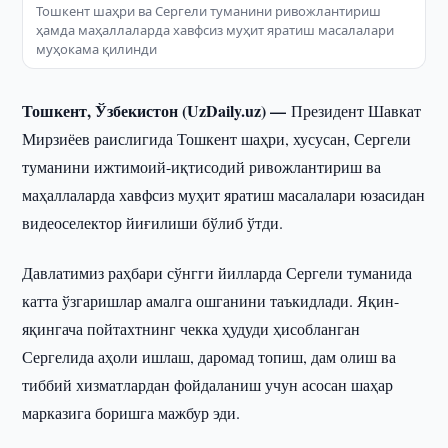
Тошкент шаҳри ва Сергели туманини ривожлантириш
ҳамда маҳаллаларда хавфсиз муҳит яратиш масалалари
муҳокама қилинди
Тошкент, Ўзбекистон (UzDaily.uz) —
Президент Шавкат
Мирзиёев раислигида Тошкент шаҳри, хусусан, Сергели
туманини ижтимоий-иқтисодий ривожлантириш ва
маҳаллаларда хавфсиз муҳит яратиш масалалари юзасидан
видеоселектор йиғилиши бўлиб ўтди.
Давлатимиз раҳбари сўнгги йилларда Сергели туманида
катта ўзгаришлар амалга ошганини таъкидлади. Яқин-
яқингача пойтахтнинг чекка ҳудуди ҳисобланган
Сергелида аҳоли ишлаш, даромад топиш, дам олиш ва
тиббий хизматлардан фойдаланиш учун асосан шаҳар
марказига боришга мажбур эди.