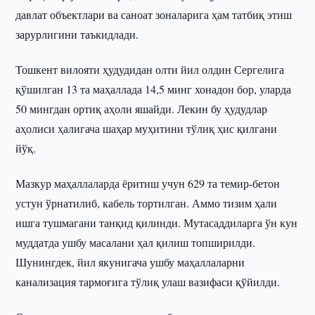
давлат объектлари ва саноат зоналарига ҳам татбиқ этиш
зарурлигини таъкидлади.
Тошкент вилояти ҳудудидан олти йил олдин Сергелига
қўшилган 13 та маҳаллада 14,5 минг хонадон бор, уларда
50 мингдан ортиқ аҳоли яшайди. Лекин бу ҳудудлар
аҳолиси ҳалигача шаҳар муҳитини тўлиқ ҳис қилгани
йўқ.
Мазкур маҳаллаларда ёритиш учун 629 та темир-бетон
устун ўрнатилиб, кабель тортилган. Аммо тизим ҳали
ишга тушмагани танқид қилинди. Мутасаддиларга ўн кун
муддатда ушбу масалани ҳал қилиш топширилди.
Шунингдек, йил якунигача ушбу маҳаллаларни
канализация тармоғига тўлиқ улаш вазифаси қўйилди.