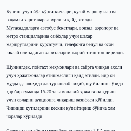
Бунинг учун йўл кўрсаткичлари, қулай маршрутлар ва
рақамли хариталар зарурлиги қайд этилди.
Мутасаддиларга автобус бекатлари, вокзал, аэропорт ва
метро станцияларида сайёҳлар учун шаҳар
маршрутларини кўрсатувчи, телефонга бепул ва осон
юклаб олинадиган хариталарни жорий этиш топширилди.
Шунингдек, пойтахт меҳмонлари ва сайрга чиққан аҳоли
учун ҳожатхоналар етишмаслиги қайд этилди. Бир ой
муддатда алоҳида дастур ишлаб чиқиб, шу йилнинг ўзида
ҳар бир туманда 15-20 та замонавий ҳожатхона қуриш
учун ерларни аукционга чиқариш вазифаси қўйилди.
Чиқинди қутиларини кескин кўпайтириш бўйича ҳам
чоралар кўрилади.
Сергелидаги айрим мактаблар қувватидан 1,5-2 карра