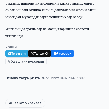
ўтказиш, яширин иқтисодиётни қисқартириш, ёшлар
билан ишлаш бўйича янги ёндашувларни жорий этиш
юзасидан мутасаддиларга топшириқлар берди.
Йиғилишда ҳокимлар ва масъулларнинг ахбороти
тингланди.
Улашиш:
Telegram
Twitter/X
Facebook
Ҳаволани нусхалаш
UzDaily таҳририяти
·
👁 228 views
·
04.07.2026 · 18:07
#Шавкат Мирзиёев