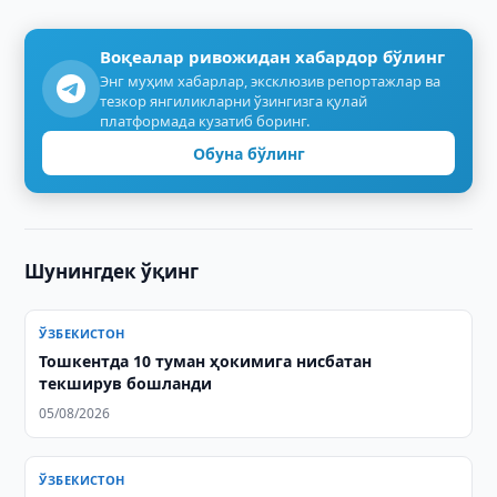
Воқеалар ривожидан хабардор бўлинг
Энг муҳим хабарлар, эксклюзив репортажлар ва
тезкор янгиликларни ўзингизга қулай
платформада кузатиб боринг.
Обуна бўлинг
Шунингдек ўқинг
ЎЗБЕКИСТОН
Тошкентда 10 туман ҳокимига нисбатан
текширув бошланди
05/08/2026
ЎЗБЕКИСТОН