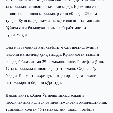
та маҳаллада жиноят кескин қисқарди. Криминоген
вазияти ташвишли маҳаллалар сони 60 тадан 23 тага
тушди. Бу шаҳарда жамоат хавфсизлигини таъминлаш
бўйича янги ёндашувлар самара бераётганини
кўрсатмоқда.
Сергели туманида ҳам хавфсиз муҳит яратиш бўйича
ижобий натижалар қайд этилди. Криминоген вазияти
оғир деб баҳоланган 29 та маҳалла “яшил” тоифага ўтди.
17 та маҳаллада жиноят содир этилмади. Сергели бу
борада Тошкент шаҳри туманлари орасида энг яхши
натижалардан бирини кўрсатди.
Давлатимиз раҳбари Ўзгариш маҳалласидаги
профилактика ишлари бўйича тажрибани оммалаштириш,
тумандаги қолган 46 та маҳаллани “яшил” тоифага