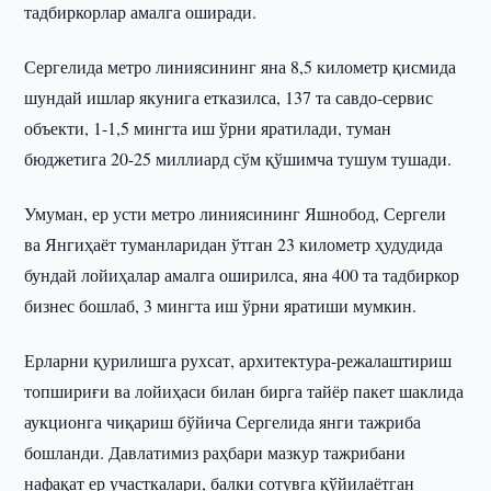
тадбиркорлар амалга оширади.
Сергелида метро линиясининг яна 8,5 километр қисмида
шундай ишлар якунига етказилса, 137 та савдо-сервис
объекти, 1-1,5 мингта иш ўрни яратилади, туман
бюджетига 20-25 миллиард сўм қўшимча тушум тушади.
Умуман, ер усти метро линиясининг Яшнобод, Сергели
ва Янгиҳаёт туманларидан ўтган 23 километр ҳудудида
бундай лойиҳалар амалга оширилса, яна 400 та тадбиркор
бизнес бошлаб, 3 мингта иш ўрни яратиши мумкин.
Ерларни қурилишга рухсат, архитектура-режалаштириш
топшириғи ва лойиҳаси билан бирга тайёр пакет шаклида
аукционга чиқариш бўйича Сергелида янги тажриба
бошланди. Давлатимиз раҳбари мазкур тажрибани
нафақат ер участкалари, балки сотувга қўйилаётган