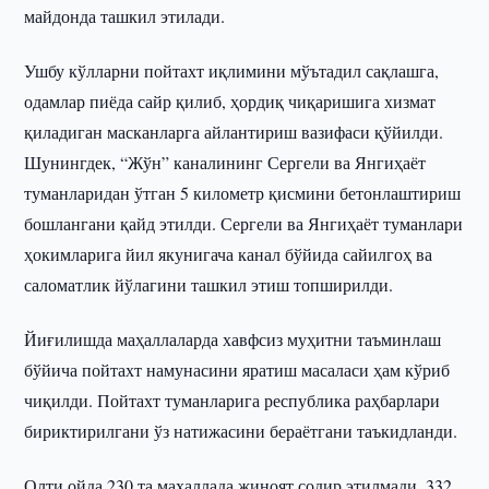
майдонда ташкил этилади.
Ушбу кўлларни пойтахт иқлимини мўътадил сақлашга,
одамлар пиёда сайр қилиб, ҳордиқ чиқаришига хизмат
қиладиган масканларга айлантириш вазифаси қўйилди.
Шунингдек, “Жўн” каналининг Сергели ва Янгиҳаёт
туманларидан ўтган 5 километр қисмини бетонлаштириш
бошлангани қайд этилди. Сергели ва Янгиҳаёт туманлари
ҳокимларига йил якунигача канал бўйида сайилгоҳ ва
саломатлик йўлагини ташкил этиш топширилди.
Йиғилишда маҳаллаларда хавфсиз муҳитни таъминлаш
бўйича пойтахт намунасини яратиш масаласи ҳам кўриб
чиқилди. Пойтахт туманларига республика раҳбарлари
бириктирилгани ўз натижасини бераётгани таъкидланди.
Олти ойда 230 та маҳаллада жиноят содир этилмади, 332