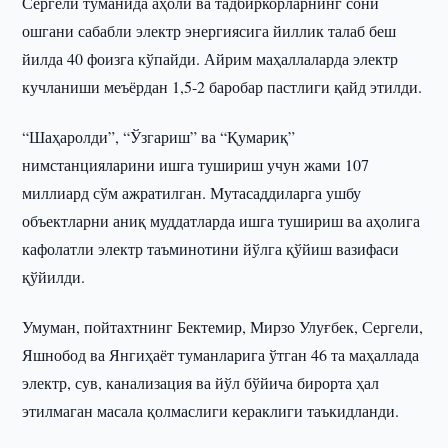
Сергели туманида аҳоли ва тадбиркорларнинг сони
ошгани сабабли электр энергиясига йиллик талаб беш
йилда 40 фоизга кўпайди. Айрим маҳаллаларда электр
кучланиши меъёрдан 1,5-2 баробар пастлиги қайд этилди.
“Шаҳаролди”, “Ўзгариш” ва “Қумариқ”
нимстанцияларини ишга тушириш учун жами 107
миллиард сўм ажратилган. Мутасаддиларга ушбу
объектларни аниқ муддатларда ишга тушириш ва аҳолига
кафолатли электр таъминотини йўлга қўйиш вазифаси
қўйилди.
Умуман, пойтахтнинг Бектемир, Мирзо Улуғбек, Сергели,
Яшнобод ва Янгиҳаёт туманларига ўтган 46 та маҳаллада
электр, сув, канализация ва йўл бўйича бирорта ҳал
этилмаган масала қолмаслиги кераклиги таъкидланди.