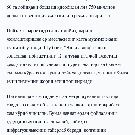
60 та лойиҳани бошлаш ҳисобидан яна 750 миллион
доллар инвестиция жалб қилиш режалаштирилган.
Пойтахт шароитида саноат лойиҳаларини
жойлаштиришда ер масаласи энг катта муаммо экани
кўрсатиб ўтилди. Шу боис, “Янги авлод” саноат
зонасидан пойтахтнинг 12 та туманига жой ажратиш
ҳамда инвестиция, саноат, иш ўрни, экспорт ва бюджет
тушуми кўрсаткичларини лойиҳа қилган туманнинг ўзига
ёзиш тизимини жорий этиш топширилди.
Йиғилишда ер устидан ўтган метро йўналиши остида
савдо ва сервис объектларини ташкил этиш тажрибаси
ҳам кўриб чиқилди. Бунда давлат ердан фойдаланиш
ҳуқуқини аукционга чиқариб, лойиҳа ва
инфратузилмасини тайёрлаб беради, қолганини