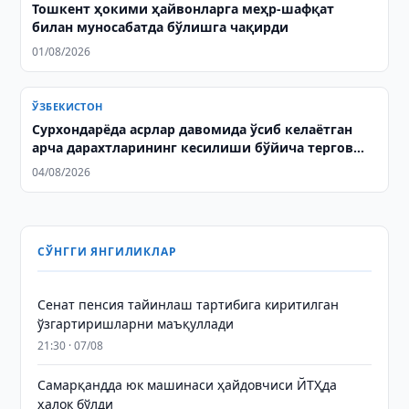
Тошкент ҳокими ҳайвонларга меҳр-шафқат
билан муносабатда бўлишга чақирди
01/08/2026
ЎЗБЕКИСТОН
Сурхондарёда асрлар давомида ўсиб келаётган
арча дарахтларининг кесилиши бўйича тергов
олиб борилмоқда
04/08/2026
СЎНГГИ ЯНГИЛИКЛАР
Сенат пенсия тайинлаш тартибига киритилган
ўзгартиришларни маъқуллади
21:30 · 07/08
Самарқандда юк машинаси ҳайдовчиси ЙТҲда
ҳалок бўлди