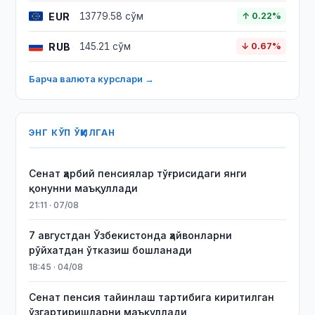
EUR
13779.58 сўм
↑ 0.22%
RUB
145.21 сўм
↓ 0.67%
Барча валюта курслари →
ЭНГ КЎП ЎҚИЛГАН
Сенат ҳарбий пенсиялар тўғрисидаги янги
қонунни маъқуллади
21:11 · 07/08
7 августдан Ўзбекистонда ҳайвонларни
рўйхатдан ўтказиш бошланади
18:45 · 04/08
Сенат пенсия тайинлаш тартибига киритилган
ўзгартиришларни маъқуллади