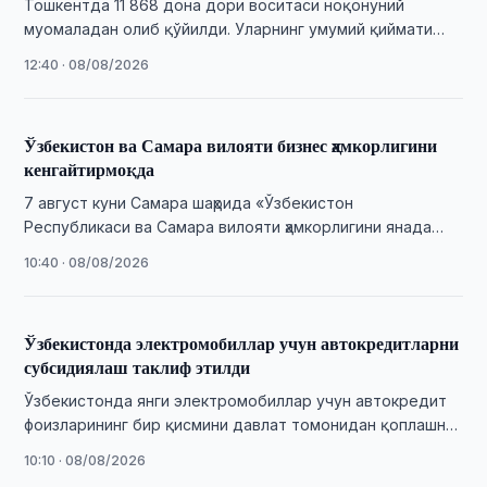
Тошкентда 11 868 дона дори воситаси ноқонуний
муомаладан олиб қўйилди. Уларнинг умумий қиймати
қарийб 400 млн сўмга баҳоланмоқда.
12:40 · 08/08/2026
Ўзбекистон ва Самара вилояти бизнес ҳамкорлигини
кенгайтирмоқда
7 август куни Самара шаҳрида «Ўзбекистон
Республикаси ва Самара вилояти ҳамкорлигини янада
кенгайтириш» мавзусида бизнес-форум бўлиб ўтди.
10:40 · 08/08/2026
Ўзбекистонда электромобиллар учун автокредитларни
субсидиялаш таклиф этилди
Ўзбекистонда янги электромобиллар учун автокредит
фоизларининг бир қисмини давлат томонидан қоплашни
назарда тутувчи дастур таклиф этилди.
10:10 · 08/08/2026