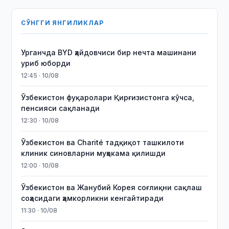
СЎНГГИ ЯНГИЛИКЛАР
Урганчда BYD ҳайдовчиси бир нечта машинани
уриб юборди
12:45 · 10/08
Ўзбекистон фуқаролари Қирғизистонга кўчса,
пенсияси сақланади
12:30 · 10/08
Ўзбекистон ва Charité тадқиқот ташкилоти
клиник синовларни муҳокама қилишди
12:00 · 10/08
Ўзбекистон ва Жанубий Корея соғлиқни сақлаш
соҳасидаги ҳамкорликни кенгайтиради
11:30 · 10/08