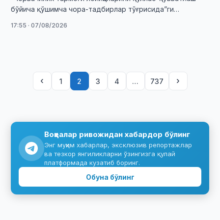
бўйича қўшимча чора-тадбирлар тўғрисида”ги
Президент қарори қабул қилинди.
17:55 · 07/08/2026
‹
›
1
2
3
4
…
737
Воқеалар ривожидан хабардор бўлинг
Энг муҳим хабарлар, эксклюзив репортажлар
ва тезкор янгиликларни ўзингизга қулай
платформада кузатиб боринг.
Обуна бўлинг