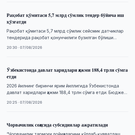
Рақобат қўмитаси 5,7 млрд сўмлик тендер бўйича иш
қўзғатди
Рақобат қўмитаси 5,7 млрд сўмлик сейсмик датчиклар
тендерида рақобат қонунчилиги бузилган бўлиши
мумкинлиги юзасидан иш қўзғатди.
20:30 · 07/08/2026
Ўзбекистонда давлат харидлари ҳажми 188,4 трлн сўмга
етди
2026 йилнинг биринчи ярим йиллигида Ўзбекистонда
давлат харидлари ҳажми 188,4 трлн сўмга етди. Бюджет
ҳисобидан 7,2 трлн сўм тежаб қолинди.
20:25 · 07/08/2026
Чорвачилик соҳасида субсидиялар ажратилади
“Чорвачилик тармоғи лойиҳаларини қўллаб-қувватлаш