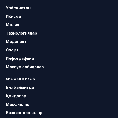
Ўзбекистон
Иқтисод
Молия
Технологиялар
Маданият
Спорт
Инфографика
Махсус лойиҳалар
БИЗ ҲАҚИМИЗДА
Биз ҳақимизда
Қоидалар
Макфийлик
Бизнинг иловалар