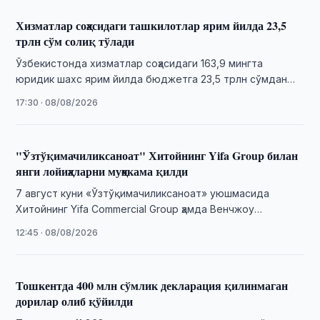
Хизматлар соҳасидаги ташкилотлар ярим йилда 23,5
трлн сўм солиқ тўлади
Ўзбекистонда хизматлар соҳасидаги 163,9 мингта
юридик шахс ярим йилда бюджетга 23,5 трлн сўмдан
ортиқ солиқ тўлади.
17:30 · 08/08/2026
"Ўзтўқимачиликсаноат" Хитойнинг Yifa Group билан
янги лойиҳаларни муҳокама қилди
7 август куни «Ўзтўқимачиликсаноат» уюшмасида
Хитойнинг Yifa Commercial Group ҳамда Венчжоу
шаҳрининг "Бир макон, бир йўл" корхоналарни
12:45 · 08/08/2026
ривожлантириш уюшмаси делегацияси …
Тошкентда 400 млн сўмлик декларация қилинмаган
дорилар олиб қўйилди