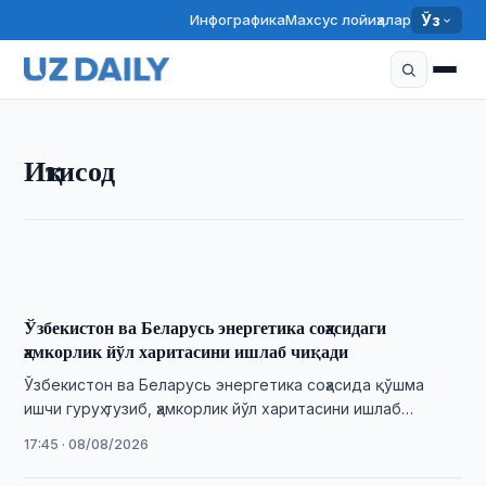
Инфографика
Махсус лойиҳалар
Ўз
ИҚТИСОД
Иқтисод
Тадбиркорлик субъектлари учун тартибга солиш
юки камайтирилмоқда
15:53 · 09/08/2026
Ўзбекистон ва Беларусь энергетика соҳасидаги
ҳамкорлик йўл харитасини ишлаб чиқади
Ўзбекистон ва Беларусь энергетика соҳасида қўшма
ишчи гуруҳ тузиб, ҳамкорлик йўл харитасини ишлаб
чиқишга келишди.
17:45 · 08/08/2026