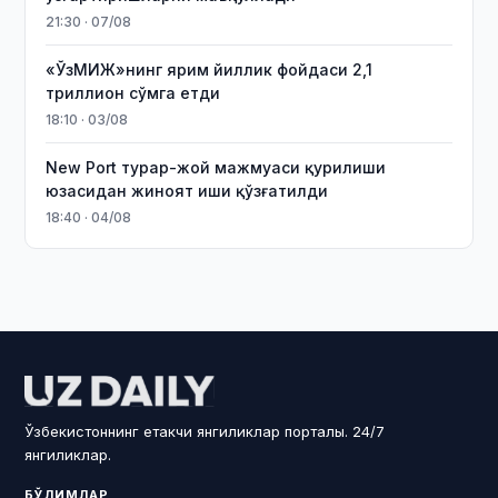
21:30 · 07/08
«ЎзМИЖ»нинг ярим йиллик фойдаси 2,1
триллион сўмга етди
18:10 · 03/08
New Port турар-жой мажмуаси қурилиши
юзасидан жиноят иши қўзғатилди
18:40 · 04/08
Ўзбекистоннинг етакчи янгиликлар порталы. 24/7
янгиликлар.
БЎЛИМЛАР