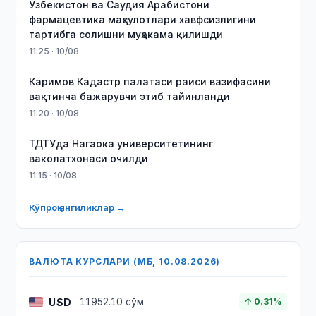
Ўзбекистон ва Саудия Арабистони
фармацевтика маҳсулотлари хавфсизлигини
тартибга солишни муҳокама қилишди
11:25 · 10/08
Каримов Кадастр палатаси раиси вазифасини
вақтинча бажарувчи этиб тайинланди
11:20 · 10/08
ТДТУда Нагаока университетининг
ваколатхонаси очилди
11:15 · 10/08
Кўпроқ янгиликлар →
ВАЛЮТА КУРСЛАРИ (МБ, 10.08.2026)
USD
11952.10 сўм
↑ 0.31%