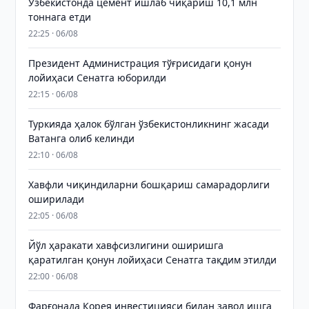
Ўзбекистонда цемент ишлаб чиқариш 10,1 млн
тоннага етди
22:25 · 06/08
Президент Администрация тўғрисидаги қонун
лойиҳаси Сенатга юборилди
22:15 · 06/08
Туркияда ҳалок бўлган ўзбекистонликнинг жасади
Ватанга олиб келинди
22:10 · 06/08
Хавфли чиқиндиларни бошқариш самарадорлиги
оширилади
22:05 · 06/08
Йўл ҳаракати хавфсизлигини оширишга
қаратилган қонун лойиҳаси Сенатга тақдим этилди
22:00 · 06/08
Фарғонада Корея инвестицияси билан завод ишга