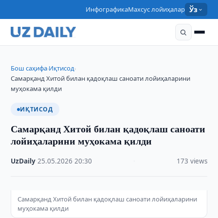
Инфографика
Махсус лойиҳалар
Ўз
Бош саҳифа
Иқтисод
›
›
Самарқанд Хитой билан қадоқлаш саноати лойиҳаларини
муҳокама қилди
ИҚТИСОД
Самарқанд Хитой билан қадоқлаш саноати
лойиҳаларини муҳокама қилди
UzDaily
·
25.05.2026
·
20:30
·
173 views
Самарқанд Хитой билан қадоқлаш саноати лойиҳаларини
муҳокама қилди