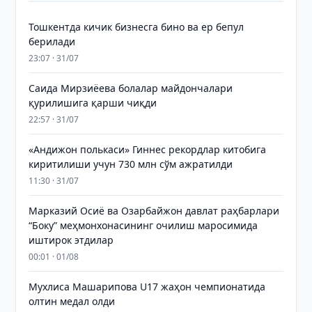
Тошкентда кичик бизнесга бино ва ер бепул
берилади
23:07 · 31/07
Саида Мирзиёева болалар майдончалари
қурилишига қарши чиқди
22:57 · 31/07
«Андижон полькаси» Гиннес рекордлар китобига
киритилиши учун 730 млн сўм ажратилди
11:30 · 31/07
Марказий Осиё ва Озарбайжон давлат раҳбарлари
“Боку” меҳмонхонасининг очилиш маросимида
иштирок этдилар
00:01 · 01/08
Мухлиса Машарипова U17 жаҳон чемпионатида
олтин медал олди