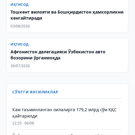
ИҚТИСОД
Тошкент вилояти ва Бошқирдистон ҳамкорликни
кенгайтиради
03/08/2026
ИҚТИСОД
Афғонистон делегацияси Ўзбекистон авто
бозорини ўрганмоқда
30/07/2026
СЎНГГИ ЯНГИЛИКЛАР
Кам таъминланган оилаларга 179,2 млрд сўм ҚҚС
қайтарилди
22:35 · 06/08