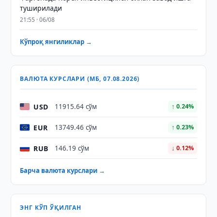
туширилади
21:55 · 06/08
Кўпроқ янгиликлар →
ВАЛЮТА КУРСЛАРИ (МБ, 07.08.2026)
USD
11915.64 сўм
↑ 0.24%
EUR
13749.46 сўм
↑ 0.23%
RUB
146.19 сўм
↓ 0.12%
Барча валюта курслари →
ЭНГ КЎП ЎҚИЛГАН