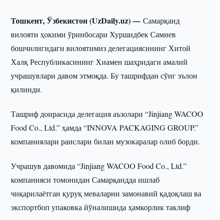
Тошкент, Ўзбекистон (UzDaily.uz) —
Самарқанд
вилояти ҳокими ўринбосари Хуршидбек Самиев
бошчилигидаги вилоятимиз делегациясининг Хитой
Халқ Республикасининг Хиамен шаҳридаги амалий
учрашувлари давом этмоқда. Бу ташрифдан сўнг эълон
қилинди.
Ташриф доирасида делегация аъзолари “Jinjiang WACOO
Food Co., Ltd.” ҳамда “INNOVA PACKAGING GROUP.”
компаниялари раислари билан музокаралар олиб борди.
Учрашув давомида “Jinjiang WACOO Food Co., Ltd.”
компанияси томонидан Самарқандда ишлаб
чиқарилаётган қуруқ меваларни замонавий қадоқлаш ва
экспортбоп упаковка йўналишида ҳамкорлик таклиф