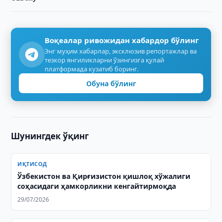
Воқеалар ривожидан хабардор бўлинг
Энг муҳим хабарлар, эксклюзив репортажлар ва
тезкор янгиликларни ўзингизга қулай
платформада кузатиб боринг.
Обуна бўлинг
Шунингдек ўқинг
ИҚТИСОД
Ўзбекистон ва Қирғизистон қишлоқ хўжалиги
соҳасидаги ҳамкорликни кенгайтирмоқда
29/07/2026