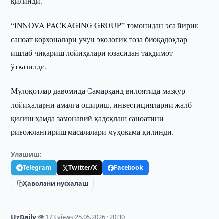
қилинди.
“INNOVA PACKAGING GROUP” томонидан эса йирик
саноат корхоналари учун экологик тоза биоқадоқлар
ишлаб чиқариш лойиҳалари юзасидан тақдимот
ўтказилди.
Мулоқотлар давомида Самарқанд вилоятида мазкур
лойиҳаларни амалга ошириш, инвестицияларни жалб
қилиш ҳамда замонавий қадоқлаш саноатини
ривожлантириш масалалари муҳокама қилинди.
Улашиш:
Telegram
Twitter/X
Facebook
Ҳаволани нусхалаш
UzDaily
·
👁 173 views
·
25.05.2026 · 20:30