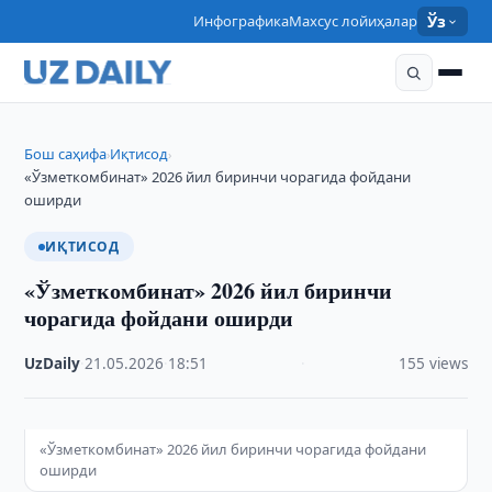
Инфографика
Махсус лойиҳалар
Ўз
Бош саҳифа
Иқтисод
›
›
«Ўзметкомбинат» 2026 йил биринчи чорагида фойдани
оширди
ИҚТИСОД
«Ўзметкомбинат» 2026 йил биринчи
чорагида фойдани оширди
UzDaily
·
21.05.2026
·
18:51
·
155 views
«Ўзметкомбинат» 2026 йил биринчи чорагида фойдани
оширди