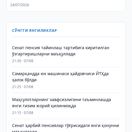
24/07/2026
СЎНГГИ ЯНГИЛИКЛАР
Сенат пенсия тайинлаш тартибига киритилган
ўзгартиришларни маъқуллади
21:30 · 07/08
Самарқандда юк машинаси ҳайдовчиси ЙТҲда
ҳалок бўлди
21:25 · 07/08
Маҳсулотларнинг хавфсизлигини таъминлашда
янги тизим жорий қилинмоқда
21:15 · 07/08
Сенат ҳарбий пенсиялар тўғрисидаги янги қонунни
маъқуллади