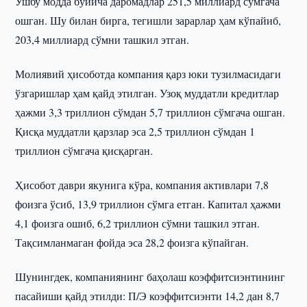
Ушбу модда бўйича даромадлар 251,5 миллиард сўмгача
ошган. Шу билан бирга, тегишли зарарлар ҳам кўпайиб,
203,4 миллиард сўмни ташкил этган.
Молиявий ҳисоботда компания қарз юки тузилмасидаги
ўзгаришлар ҳам қайд этилган. Узоқ муддатли кредитлар
ҳажми 3,3 триллион сўмдан 5,7 триллион сўмгача ошган.
Қисқа муддатли қарзлар эса 2,5 триллион сўмдан 1
триллион сўмгача қисқарган.
Ҳисобот даври якунига кўра, компания активлари 7,8
фоизга ўсиб, 13,9 триллион сўмга етган. Капитал ҳажми
4,1 фоизга ошиб, 6,2 триллион сўмни ташкил этган.
Тақсимланмаган фойда эса 28,2 фоизга кўпайган.
Шунингдек, компаниянинг баҳолаш коэффитсиэнтининг
пасайиши қайд этилди: П/Э коэффитсиэнти 14,2 дан 8,7