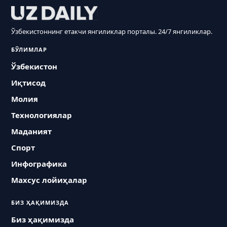
Ўзбекистоннинг етакчи янгиликлар порталы. 24/7 янгиликлар.
БЎЛИМЛАР
Ўзбекистон
Иқтисод
Молия
Технологиялар
Маданият
Спорт
Инфографика
Махсус лойиҳалар
БИЗ ҲАҚИМИЗДА
Биз ҳақимизда