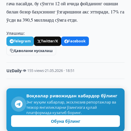
гача пасайди, бу сўнгги 12 ой ичида фойданинг ошиши
билан бозор баҳосининг ўзгаришини акс эттиради, 17% га
ўсди ва 390,5 миллиард сўмга етди.
Улашиш:
Telegram
Twitter/X
Facebook
Ҳаволани нусхалаш
UzDaily
·
👁 155 views
·
21.05.2026 · 18:51
Воқеалар ривожидан хабардор бўлинг
Энг муҳим хабарлар, эксклюзив репортажлар ва
тезкор янгиликларни ўзингизга қулай
платформада кузатиб боринг.
Обуна бўлинг