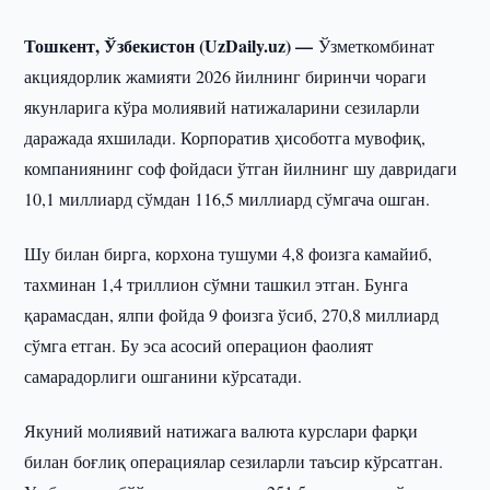
Тошкент, Ўзбекистон (UzDaily.uz) —
Ўзметкомбинат
акциядорлик жамияти 2026 йилнинг биринчи чораги
якунларига кўра молиявий натижаларини сезиларли
даражада яхшилади. Корпоратив ҳисоботга мувофиқ,
компаниянинг соф фойдаси ўтган йилнинг шу давридаги
10,1 миллиард сўмдан 116,5 миллиард сўмгача ошган.
Шу билан бирга, корхона тушуми 4,8 фоизга камайиб,
тахминан 1,4 триллион сўмни ташкил этган. Бунга
қарамасдан, ялпи фойда 9 фоизга ўсиб, 270,8 миллиард
сўмга етган. Бу эса асосий операцион фаолият
самарадорлиги ошганини кўрсатади.
Якуний молиявий натижага валюта курслари фарқи
билан боғлиқ операциялар сезиларли таъсир кўрсатган.