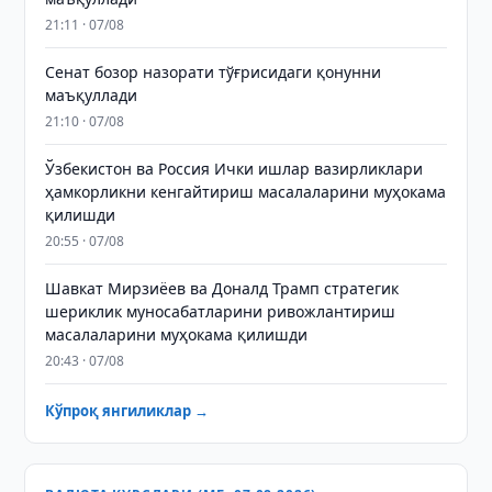
21:11 · 07/08
Сенат бозор назорати тўғрисидаги қонунни
маъқуллади
21:10 · 07/08
Ўзбекистон ва Россия Ички ишлар вазирликлари
ҳамкорликни кенгайтириш масалаларини муҳокама
қилишди
20:55 · 07/08
Шавкат Мирзиёев ва Доналд Трамп стратегик
шериклик муносабатларини ривожлантириш
масалаларини муҳокама қилишди
20:43 · 07/08
Кўпроқ янгиликлар →