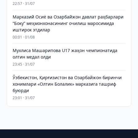
22:57 · 31/07
Марказий Осиё ва Озарбайжон давлат раҳбарлари
“Боку” меҳмонхонасининг очилиш маросимида
иштирок этдилар
00:01 · 01/08
Мухлиса Машарипова U17 жаҳон чемпионатида
олтин медал олди
23:45 · 31/07
Ўзбекистон, Қирғизистон ва Озарбайжон биринчи
хонимлари «Олтин Болалик» марказига ташриф
буюрди
23:01 · 31/07