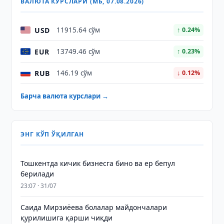
ВАЛЮТА КУРСЛАРИ (МБ, 07.08.2026)
USD
11915.64 сўм
↑ 0.24%
EUR
13749.46 сўм
↑ 0.23%
RUB
146.19 сўм
↓ 0.12%
Барча валюта курслари →
ЭНГ КЎП ЎҚИЛГАН
Тошкентда кичик бизнесга бино ва ер бепул
берилади
23:07 · 31/07
Саида Мирзиёева болалар майдончалари
қурилишига қарши чиқди