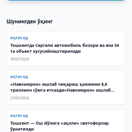
Шунингдек ўқинг
ИҚТИСОД
Тошкентда Сергели автомобиль бозори ва яна 34
та объект хусусийлаштирилади
30/07/2026
ИҚТИСОД
«Навоиюрон» ишлаб чиқариш ҳажмини 8,6
триллион сўмга етказди«Навоиюрон» ишлаб
чиқариш ҳажмини 8,6 триллион сўмга етказди
27/07/2026
ИҚТИСОД
Тошкент — Ош йўлига «ақлли» светофорлар
ўрнатилди