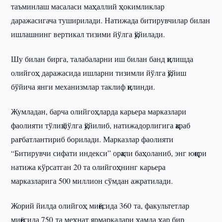
таъминлаш масаласи маҳаллий ҳокимликлар
даражасигача туширилади. Натижада битирувчилар билан
ишлашнинг вертикал тизими йўлга қўйилади.
Шу билан бирга, талабаларни иш билан банд қилишда
олийгоҳ даражасида ишларни тизимли йўлга қўйиш
бўйича янги механизмлар таклиф қилинди.
Жумладан, барча олийгоҳларда карьера марказлари
фаолияти тўлиқ йўлга қўйилиб, натижадорлигига қараб
рағбатлантириб борилади. Марказлар фаолияти
“Битирувчи сифати индекси” орқали баҳоланиб, энг юқори
натижа кўрсатган 20 та олийгоҳнинг карьера
марказларига 500 миллион сўмдан ажратилади.
Жорий йилда олийгоҳ миқёсида 360 та, факультетлар
миқёсида 750 та меҳнат ярмаркалари ҳамда ҳар бир