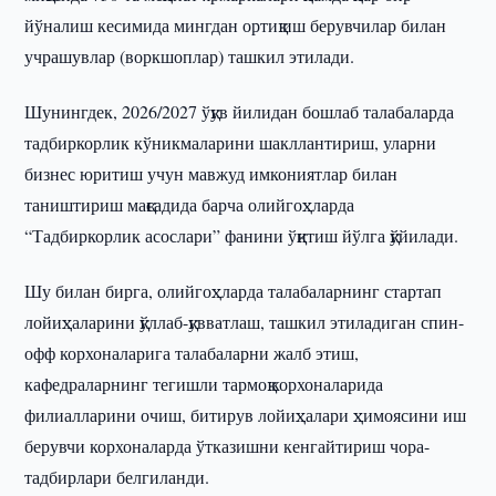
йўналиш кесимида мингдан ортиқ иш берувчилар билан
учрашувлар (воркшоплар) ташкил этилади.
Шунингдек, 2026/2027 ўқув йилидан бошлаб талабаларда
тадбиркорлик кўникмаларини шакллантириш, уларни
бизнес юритиш учун мавжуд имкониятлар билан
таништириш мақсадида барча олийгоҳларда
“Тадбиркорлик асослари” фанини ўқитиш йўлга қўйилади.
Шу билан бирга, олийгоҳларда талабаларнинг стартап
лойиҳаларини қўллаб-қувватлаш, ташкил этиладиган спин-
офф корхоналарига талабаларни жалб этиш,
кафедраларнинг тегишли тармоқ корхоналарида
филиалларини очиш, битирув лойиҳалари ҳимоясини иш
берувчи корхоналарда ўтказишни кенгайтириш чора-
тадбирлари белгиланди.