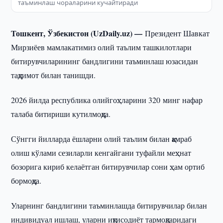
таъминлаш чораларини кучайтиради
Тошкент, Ўзбекистон (UzDaily.uz) —
Президент Шавкат
Мирзиёев мамлакатимиз олий таълим ташкилотлари
битирувчиларининг бандлигини таъминлаш юзасидан
тақдимот билан танишди.
2026 йилда республика олийгоҳларини 320 минг нафар
талаба битириши кутилмоқда.
Сўнгги йилларда ёшларни олий таълим билан қамраб
олиш кўлами сезиларли кенгайгани туфайли меҳнат
бозорига кириб келаётган битирувчилар сони ҳам ортиб
бормоқда.
Уларнинг бандлигини таъминлашда битирувчилар билан
индивидуал ишлаш, уларни иқтисодиёт тармоқларидаги