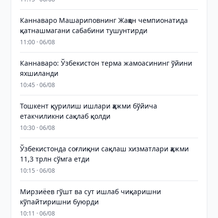
Каннаваро Машариповнинг Жаҳон чемпионатида
қатнашмагани сабабини тушунтирди
11:00 · 06/08
Каннаваро: Ўзбекистон терма жамоасининг ўйини
яхшиланди
10:45 · 06/08
Тошкент қурилиш ишлари ҳажми бўйича
етакчиликни сақлаб қолди
10:30 · 06/08
Ўзбекистонда соғлиқни сақлаш хизматлари ҳажми
11,3 трлн сўмга етди
10:15 · 06/08
Мирзиёев гўшт ва сут ишлаб чиқаришни
кўпайтиришни буюрди
10:11 · 06/08