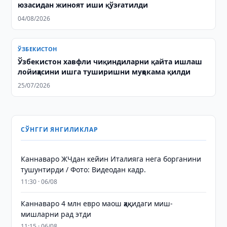
юзасидан жиноят иши қўзғатилди
04/08/2026
ЎЗБЕКИСТОН
Ўзбекистон хавфли чиқиндиларни қайта ишлаш
лойиҳасини ишга туширишни муҳокама қилди
25/07/2026
СЎНГГИ ЯНГИЛИКЛАР
Каннаваро ЖЧдан кейин Италияга нега борганини
тушунтирди / Фото: Видеодан кадр.
11:30 · 06/08
Каннаваро 4 млн евро маош ҳақидаги миш-
мишларни рад этди
11:15 · 06/08