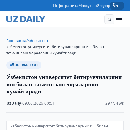
Инфографика
Махсус лойиҳалар
Ўз
Бош саҳифа
Ўзбекистон
›
›
Ўзбекистон университет битирувчиларини иш билан
таъминлаш чораларини кучайтиради
ЎЗБЕКИСТОН
Ўзбекистон университет битирувчиларини
иш билан таъминлаш чораларини
кучайтиради
UzDaily
·
09.06.2026
·
00:51
·
297 views
Ўзбекистон университет битирувчиларини иш билан