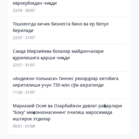
еврокубокдан чиқди
23:59 · 30/07
Тошкентда кичик бизнесга бино ва ер бепул
берилади
23:07 · 31/07
Саида Мирзиёева болалар майдончалари
қурилишига қарши чиқди
22:57 · 31/07
«Андижон полькаси» Гиннес рекордлар китобига
киритилиши учун 730 млн сўм ажратилди
11:30 · 31/07
Марказий Осиё ва Озарбайжон давлат раҳбарлари
“Боку” меҳмонхонасининг очилиш маросимида
иштирок этдилар
00:01 · 01/08