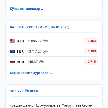
Кўпроқ янгиликлар →
ВАЛЮТА КУРСЛАРИ (МБ, 06.08.2026)
USD
11886.72 сўм
↓ 0.46%
EUR
13717.27 сўм
↓ 0.19%
RUB
146.37 сўм
↓ 0.71%
Барча валюта курслари →
ЭНГ КЎП ЎҚИЛГАН
«Башакшехир» Шомуродов ва Файзуллаев билан