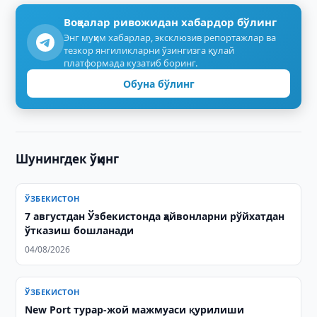
Воқеалар ривожидан хабардор бўлинг
Энг муҳим хабарлар, эксклюзив репортажлар ва
тезкор янгиликларни ўзингизга қулай
платформада кузатиб боринг.
Обуна бўлинг
Шунингдек ўқинг
ЎЗБЕКИСТОН
7 августдан Ўзбекистонда ҳайвонларни рўйхатдан
ўтказиш бошланади
04/08/2026
ЎЗБЕКИСТОН
New Port турар-жой мажмуаси қурилиши