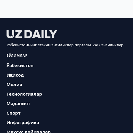
Ўзбекистоннинг етакчи янгиликлар порталы. 24/7 янгиликлар.
БЎЛИМЛАР
Ўзбекистон
Иқтисод
Молия
Технологиялар
Маданият
Спорт
Инфографика
Махсус лойиҳалар