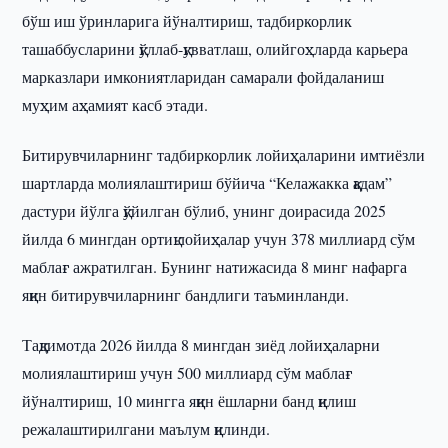
бўш иш ўринларига йўналтириш, тадбиркорлик
ташаббусларини қўллаб-қувватлаш, олийгоҳларда карьера
марказлари имкониятларидан самарали фойдаланиш
муҳим аҳамият касб этади.
Битирувчиларнинг тадбиркорлик лойиҳаларини имтиёзли
шартларда молиялаштириш бўйича “Келажакка қадам”
дастури йўлга қўйилган бўлиб, унинг доирасида 2025
йилда 6 мингдан ортиқ лойиҳалар учун 378 миллиард сўм
маблағ ажратилган. Бунинг натижасида 8 минг нафарга
яқин битирувчиларнинг бандлиги таъминланди.
Тақдимотда 2026 йилда 8 мингдан зиёд лойиҳаларни
молиялаштириш учун 500 миллиард сўм маблағ
йўналтириш, 10 мингга яқин ёшларни банд қилиш
режалаштирилгани маълум қилинди.