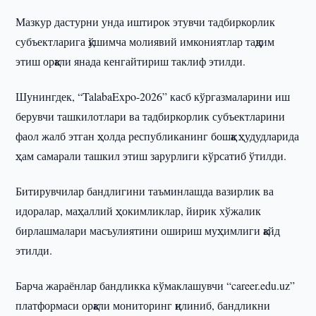
Мазкур дастурни унда иштирок этувчи тадбиркорлик
субъектларига қўшимча молиявий имкониятлар тақдим
этиш орқали янада кенгайтириш таклиф этилди.
Шунингдек, “TalabaExpo-2026” касб кўргазмаларини иш
берувчи ташкилотлари ва тадбиркорлик субъектларини
фаол жалб этган ҳолда республиканинг бошқа ҳудудларида
ҳам самарали ташкил этиш зарурлиги кўрсатиб ўтилди.
Битирувчилар бандлигини таъминлашда вазирлик ва
идоралар, маҳаллий ҳокимликлар, йирик хўжалик
бирлашмалари масъулиятини ошириш муҳимлиги қайд
этилди.
Барча жараёнлар бандликка кўмаклашувчи “career.edu.uz”
платформаси орқали мониторинг қилиниб, бандликни