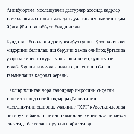
Аниқ буюртма, мослашувчан дастурлар асосида кадрлар
тайёрлашга қаратилган мақсадли дуал таълим шаклини ҳам
йўлга қўйиш ташаббуси билдирилди.
Бунда талабгорларни дастурга қабул қилиш, тўлов-контракт
миқдорини белгилаш иш берувчи ҳамда олийгоҳ ўртасида
ўзаро келишувга кўра амалга оширилиб, буюртмачи
талаба ўқишни тамомлаганидан сўнг уни иш билан
таъминлашга кафолат беради.
Таклиф қилинган чора-тадбирлар ижросини сифатли
ташкил этишда олийгоҳлар раҳбариятининг
масъулиятини ошириш, уларнинг “KPI” кўрсаткичларида
битирувчи бандлигининг таъминланганини асосий мезон
сифатида белгилаш зарурлиги қайд этилди.