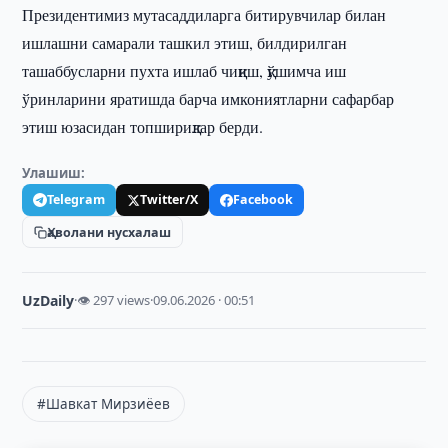
Президентимиз мутасаддиларга битирувчилар билан
ишлашни самарали ташкил этиш, билдирилган
ташаббусларни пухта ишлаб чиқиш, қўшимча иш
ўринларини яратишда барча имкониятларни сафарбар
этиш юзасидан топшириқлар берди.
Улашиш:
Telegram
Twitter/X
Facebook
Ҳаволани нусхалаш
UzDaily
·
👁 297 views
·
09.06.2026 · 00:51
#Шавкат Мирзиёев