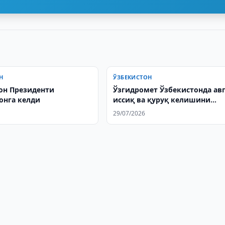
Н
ЎЗБЕКИСТОН
он Президенти
Ўзгидромет Ўзбекистонда авг
онга келди
иссиқ ва қуруқ келишини
прогноз қилди
29/07/2026