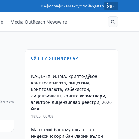
Инфографика
Махсус лойиҳалар
Ўз
нё
Media OutReach Newswire
СЎНГГИ ЯНГИЛИКЛАР
NAQD-EX, ИЛМА, крипто-дўкон,
криптоактивлар, лицензия,
криптовалюта, Ўзбекистон,
лицензиялаш, крипто хизматлари,
5 views
электрон лицензиялар реестри, 2026
йил
18:05 · 07/08
Марказий банк мурожаатлар
индекси юқори банкларни эълон