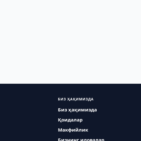
БИЗ ҲАҚИМИЗДА
Биз ҳақимизда
Қоидалар
Макфийлик
Бизнинг иловалар