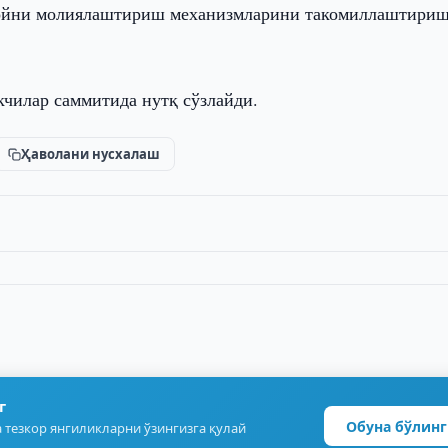
ойни молиялаштириш механизмларини такомиллаштири
чилар саммитида нутқ сўзлайди.
Ҳаволани нусхалаш
г
Обуна бўлинг
 тезкор янгиликларни ўзингизга қулай