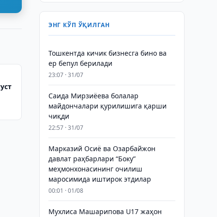
ЭНГ КЎП ЎҚИЛГАН
Тошкентда кичик бизнесга бино ва
ер бепул берилади
23:07 · 31/07
уст
Саида Мирзиёева болалар
майдончалари қурилишига қарши
чиқди
22:57 · 31/07
Марказий Осиё ва Озарбайжон
давлат раҳбарлари “Боку”
меҳмонхонасининг очилиш
маросимида иштирок этдилар
00:01 · 01/08
Мухлиса Машарипова U17 жаҳон