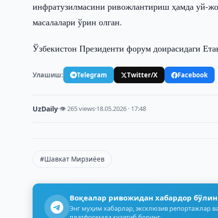
инфратузилмасини ривожлантириш ҳамда уй-ж
масалалари ўрин олган.
Ўзбекистон Президенти форум доирасидаги Етак
Улашиш:
Telegram
Twitter/X
Facebook
UzDaily
·
👁 265 views
·
18.05.2026 · 17:48
#Шавкат Мирзиёев
Воқеалар ривожидан хабардор бўлин
Энг муҳим хабарлар, эксклюзив репортажлар ва
платформада кузатиб боринг.