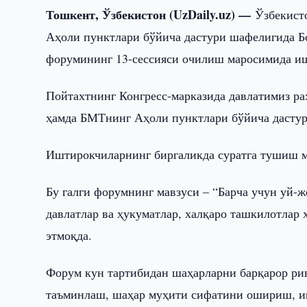
Тошкент, Ўзбекистон (UzDaily.uz) —
Ўзбекист
Аҳоли пунктлари бўйича дастури шафелигида Б
форумининг 13-сессияси очилиш маросимида иш
Пойтахтнинг Конгресс-марказида давлатимиз р
ҳамда БМТнинг Аҳоли пунктлари бўйича дастур
Иштирокчиларнинг биргаликда суратга тушиш м
Бу галги форумнинг мавзуси – “Барча учун уй-ж
давлатлар ва ҳукуматлар, халқаро ташкилотлар
этмоқда.
Форум кун тартибидан шаҳарларни барқарор ри
таъминлаш, шаҳар муҳити сифатини ошириш, и