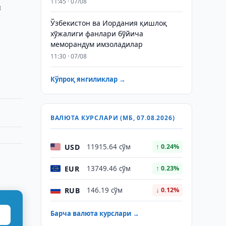
11:45 · 07/08
ш
Ўзбекистон ва Иордания қишлоқ
хўжалиги фанлари бўйича
меморандум имзоладилар
11:30 · 07/08
Кўпроқ янгиликлар →
ВАЛЮТА КУРСЛАРИ (МБ, 07.08.2026)
USD
11915.64 сўм
↑ 0.24%
EUR
13749.46 сўм
↑ 0.23%
RUB
146.19 сўм
↓ 0.12%
Барча валюта курслари →