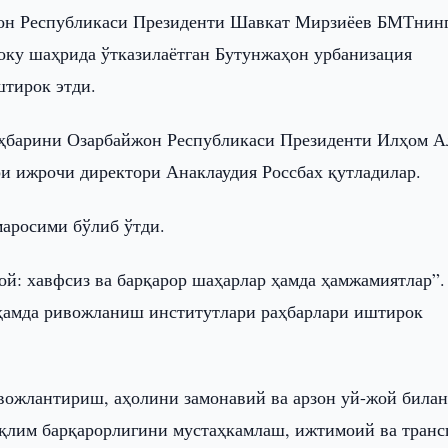
он Республикаси Президенти Шавкат Мирзиёев БМТнин
оку шаҳрида ўтказилаётган Бутунжаҳон урбанизация
тирок этди.
аҳбарини Озарбайжон Республикаси Президенти Илҳом А
и ижрочи директори Анаклаудия Россбах қутладилар.
аросими бўлиб ўтди.
ой: хавфсиз ва барқарор шаҳарлар ҳамда ҳамжамиятлар”.
 ҳамда ривожланиш институтлари раҳбарлари иштирок
вожлантириш, аҳолини замонавий ва арзон уй-жой била
қлим барқарорлигини мустаҳкамлаш, ижтимоий ва транс