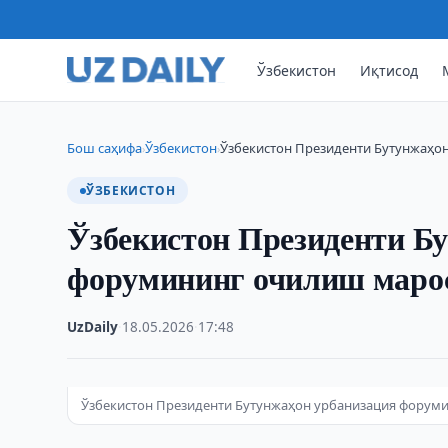
Ўзбекистон
Иқтисод
Бош саҳифа
Ўзбекистон
Ўзбекистон Президенти Бутунжаҳо
›
›
ЎЗБЕКИСТОН
Ўзбекистон Президенти Б
форумининг очилиш маро
UzDaily
·
18.05.2026
·
17:48
Ўзбекистон Президенти Бутунжаҳон урбанизация форум