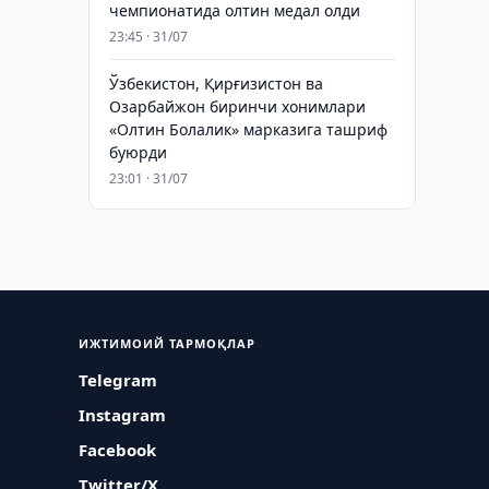
чемпионатида олтин медал олди
23:45 · 31/07
Ўзбекистон, Қирғизистон ва
Озарбайжон биринчи хонимлари
«Олтин Болалик» марказига ташриф
буюрди
23:01 · 31/07
ИЖТИМОИЙ ТАРМОҚЛАР
Telegram
Instagram
Facebook
Twitter/X