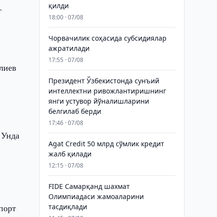
қилди
г
18:00 · 07/08
Чорвачилик соҳасида субсидиялар
ажратилади
17:55 · 07/08
лиев
Президент Ўзбекистонда сунъий
интеллектни ривожлантиришнинг
янги устувор йўналишларини
белгилаб берди
17:46 · 07/08
 Унда
Agat Credit 50 млрд сўмлик кредит
жалб қилади
12:15 · 07/08
FIDE Самарқанд шахмат
н
Олимпиадаси жамоаларини
порт
тасдиқлади