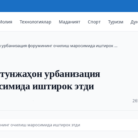
Молия
Технологиялар
Маданият
Спорт
Туризм
Ду
н урбанизация форумининг очилиш маросимида иштирок …
утунжаҳон урбанизация
симида иштирок этди
·
26
ининг очилиш маросимида иштирок этди