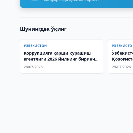
Шунингдек ўқинг
ЎЗБЕКИСТОН
ЎЗБЕКИСТО
Коррупцияга қарши курашиш
Ўзбекист
агентлиги 2026 йилнинг биринчи
Қозоғист
ярми натижаларини сарҳисоб
28/07/2026
29/07/2026
қилди