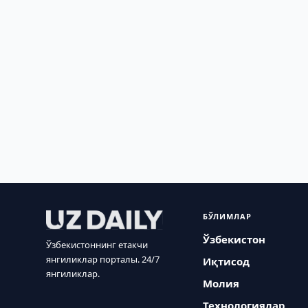
БЎЛИМЛАР
Ўзбекистон
Ўзбекистоннинг етакчи
янгиликлар порталы. 24/7
Иқтисод
янгиликлар.
Молия
Технологиялар