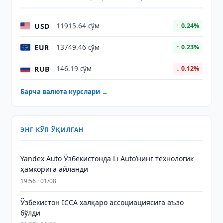
USD
11915.64 сўм
↑ 0.24%
EUR
13749.46 сўм
↑ 0.23%
RUB
146.19 сўм
↓ 0.12%
Барча валюта курслари →
ЭНГ КЎП ЎҚИЛГАН
Yandex Auto Ўзбекистонда Li Auto’нинг технологик
ҳамкорига айланди
19:56 · 01/08
Ўзбекистон ICCA халқаро ассоциациясига аъзо
бўлди