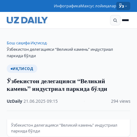
Инфографика
Махсус лойиҳалар
Ўз
Бош саҳифа
Иқтисод
›
›
Ўзбекистон делегацияси “Великий камень” индустриал
паркида бўлди
ИҚТИСОД
Ўзбекистон делегацияси “Великий
камень” индустриал паркида бўлди
UzDaily
·
21.06.2025
·
09:15
·
294 views
Ўзбекистон делегацияси “Великий камень” индустриал
паркида бўлди