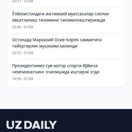
20:37 · 01/08
Ўзбекистондаги ижтимоий муассасалар соғлом
овқатланиш тизимини такомиллаштирмоқда
20:45 · 01/08
Остонада Марказий Осиё-Корея саммитига
тайёргарлик муҳокама қилинди
20:55 · 01/08
Президентимиз сув-мотор спорти бўйича
чемпионатнинг очилишида иштирок этди
19:59 · 01/08