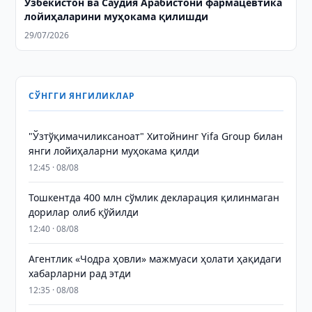
Ўзбекистон ва Саудия Арабистони фармацевтика
лойиҳаларини муҳокама қилишди
29/07/2026
СЎНГГИ ЯНГИЛИКЛАР
"Ўзтўқимачиликсаноат" Хитойнинг Yifa Group билан
янги лойиҳаларни муҳокама қилди
12:45 · 08/08
Тошкентда 400 млн сўмлик декларация қилинмаган
дорилар олиб қўйилди
12:40 · 08/08
Агентлик «Чодра ҳовли» мажмуаси ҳолати ҳақидаги
хабарларни рад этди
12:35 · 08/08