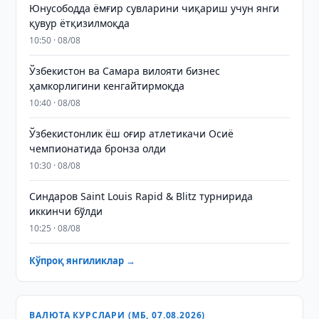
Юнусободда ёмғир сувларини чиқариш учун янги
қувур ётқизилмоқда
10:50 · 08/08
Ўзбекистон ва Самара вилояти бизнес
ҳамкорлигини кенгайтирмоқда
10:40 · 08/08
Ўзбекистонлик ёш оғир атлетикачи Осиё
чемпионатида бронза олди
10:30 · 08/08
Синдаров Saint Louis Rapid & Blitz турнирида
иккинчи бўлди
10:25 · 08/08
Кўпроқ янгиликлар →
ВАЛЮТА КУРСЛАРИ (МБ, 07.08.2026)