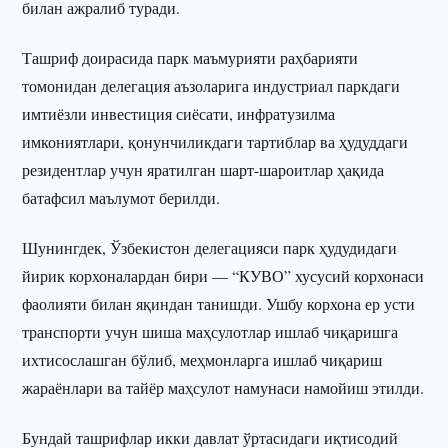
билан ажралиб туради.
Ташриф доирасида парк маъмурияти раҳбарияти
томонидан делегация аъзоларига индустриал паркдаги
имтиёзли инвестиция сиёсати, инфратузилма
имкониятлари, қонунчиликдаги тартиблар ва ҳудуддаги
резидентлар учун яратилган шарт-шароитлар ҳақида
батафсил маълумот берилди.
Шунингдек, Ўзбекистон делегацияси парк ҳудудидаги
йирик корхоналардан бири — “КУВО” хусусий корхонаси
фаолияти билан яқиндан танишди. Ушбу корхона ер усти
транспорти учун шиша маҳсулотлар ишлаб чиқаришга
ихтисослашган бўлиб, меҳмонларга ишлаб чиқариш
жараёнлари ва тайёр маҳсулот намунаси намойиш этилди.
Бундай ташрифлар икки давлат ўртасидаги иқтисодий