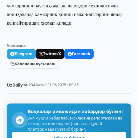
ҳамкорликни мустаҳкамлаш ва юқори технологияли
лойиҳаларда ҳамкорлик қилиш имкониятларини янада
кенгайтиришга хизмат қилади.
Улашиш:
Telegram
Twitter/X
Facebook
Ҳаволани нусхалаш
UzDaily
·
👁 294 views
·
21.06.2025 · 09:15
Воқеалар ривожидан хабардор бўлинг
Энг муҳим хабарлар, эксклюзив репортажлар ва
тезкор янгиликларни ўзингизга қулай
платформада кузатиб боринг.