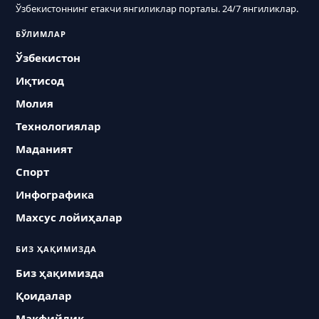
Ўзбекистоннинг етакчи янгиликлар порталы. 24/7 янгиликлар.
БЎЛИМЛАР
Ўзбекистон
Иқтисод
Молия
Технологиялар
Маданият
Спорт
Инфографика
Махсус лойиҳалар
БИЗ ҲАҚИМИЗДА
Биз ҳақимизда
Қоидалар
Макфийлик