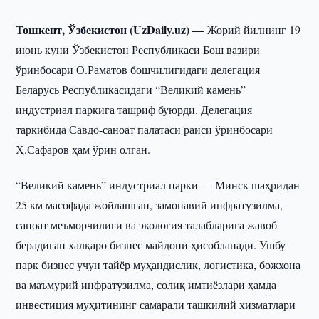
Тошкент, Ўзбекистон (UzDaily.uz) —
Жорий йилнинг 19
июнь куни Ўзбекистон Республикаси Бош вазири
ўринбосари О.Раматов бошчилигидаги делегация
Беларусь Республикасидаги “Великий камень”
индустриал паркига ташриф буюрди. Делегация
таркибида Савдо-саноат палатаси раиси ўринбосари
Ҳ.Сафаров ҳам ўрин олган.
“Великий камень” индустриал парки — Минск шаҳридан
25 км масофада жойлашган, замонавий инфратузилма,
саноат меъморчилиги ва экология талабларига жавоб
берадиган халқаро бизнес майдони ҳисобланади. Ушбу
парк бизнес учун тайёр муҳандислик, логистика, божхона
ва маъмурий инфратузилма, солиқ имтиёзлари ҳамда
инвестиция муҳитининг самарали ташкилий хизматлари