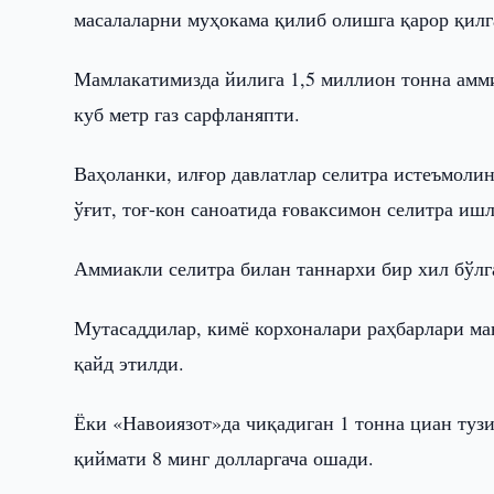
масалаларни муҳокама қилиб олишга қарор қилг
Мамлакатимизда йилига 1,5 миллион тонна амми
куб метр газ сарфланяпти.
Ваҳоланки, илғор давлатлар селитра истеъмоли
ўғит, тоғ-кон саноатида ғоваксимон селитра иш
Аммиакли селитра билан таннархи бир хил бўлг
Мутасаддилар, кимё корхоналари раҳбарлари м
қайд этилди.
Ёки «Навоиязот»да чиқадиган 1 тонна циан тузи
қиймати 8 минг долларгача ошади.