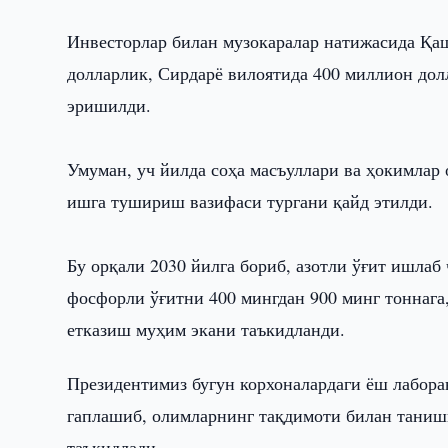
Инвесторлар билан музокаралар натижасида Қаш
долларлик, Сирдарё вилоятида 400 миллион до
эришилди.
Умуман, уч йилда соҳа масъуллари ва ҳокимлар
ишга тушириш вазифаси тургани қайд этилди.
Бу орқали 2030 йилга бориб, азотли ўғит ишла
фосфорли ўғитни 400 мингдан 900 минг тоннага,
етказиш муҳим экани таъкидланди.
Президентимиз бугун корхоналардаги ёш лаборан
гаплашиб, олимларнинг тақдимоти билан таниши
таъкидлади.