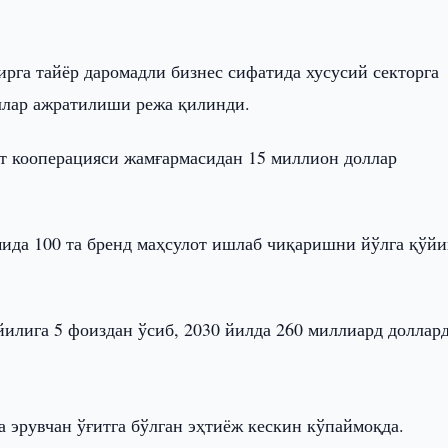
рга тайёр даромадли бизнес сифатида хусусий секторга
ллар ажратилиши режа қилинди.
т кооперацияси жамғармасидан 15 миллион доллар
мида 100 та бренд маҳсулот ишлаб чиқаришни йўлга қўй
 йилига 5 фоиздан ўсиб, 2030 йилда 260 миллиард доллар
а эрувчан ўғитга бўлган эҳтиёж кескин кўпаймоқда.