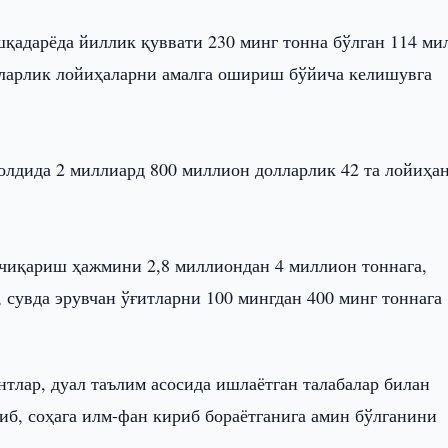
қадарёда йиллик қуввати 230 минг тонна бўлган 114 ми
лларлик лойиҳаларни амалга ошириш бўйича келишувга
 олдида 2 миллиард 800 миллион долларлик 42 та лойиҳа
б чиқариш ҳажмини 2,8 миллиондан 4 миллион тоннага,
 сувда эрувчан ўғитларни 100 мингдан 400 минг тоннага
тлар, дуал таълим асосида ишлаётган талабалар билан
б, соҳага илм-фан кириб бораётганига амин бўлганини