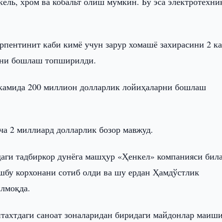
ель, хром ва кобальт олиш мумкин. Бу эса электротехни
ерпентинит каби кимё учун зарур хомашё захирасини 2 к
рни бошлаш топширилди.
камида 200 миллион долларлик лойиҳаларни бошлаш
а 2 миллиард долларлик бозор мавжуд.
даги тадбиркор дунёга машҳур «Ҳенкел» компанияси бил
шбу корхонани сотиб олди ва шу ердан Ҳамдўстлик
илмоқда.
тахтдаги саноат зоналаридан биридаги майдонлар маиш