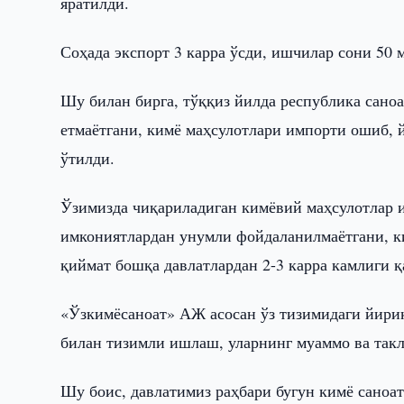
яратилди.
Соҳада экспорт 3 карра ўсди, ишчилар сони 50 
Шу билан бирга, тўққиз йилда республика саноат
етмаётгани, кимё маҳсулотлари импорти ошиб, 
ўтилди.
Ўзимизда чиқариладиган кимёвий маҳсулотлар и
имкониятлардан унумли фойдаланилмаётгани, ки
қиймат бошқа давлатлардан 2-3 карра камлиги қ
«Ўзкимёсаноат» АЖ асосан ўз тизимидаги йирик
билан тизимли ишлаш, уларнинг муаммо ва так
Шу боис, давлатимиз раҳбари бугун кимё саноа