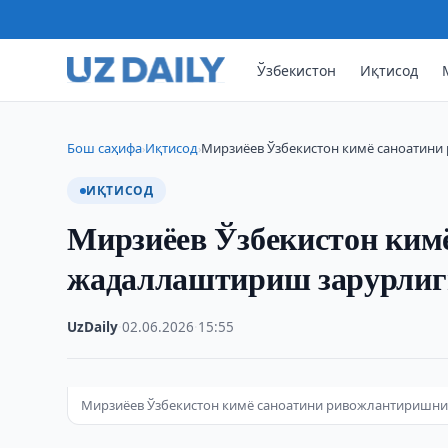
Ўзбекистон
Иқтисод
Бош саҳифа
Иқтисод
Мирзиёев Ўзбекистон кимё саноатин
›
›
ИҚТИСОД
Мирзиёев Ўзбекистон ким
жадаллаштириш зарурлиг
UzDaily
·
02.06.2026
·
15:55
Мирзиёев Ўзбекистон кимё саноатини ривожлантиришн