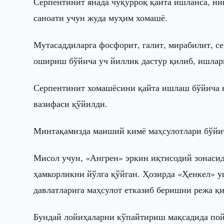
Серпентинит янада чуқурроқ қайта ишланса, ник
саноати учун жуда муҳим хомашё.
Мутасаддиларга фосфорит, галит, мирабилит, с
ошириш бўйича уч йиллик дастур қилиб, ишла
Серпентинит хомашёсини қайта ишлаш бўйича 
вазифаси қўйилди.
Минтақамизда маиший кимё маҳсулотлари бўйич
Мисол учун, «Ангрен» эркин иқтисодий зонаси
ҳамкорликни йўлга қўйган. Ҳозирда «Ҳенкел» у
давлатларига маҳсулот етказиб беришни режа қ
Бундай лойиҳаларни кўпайтириш мақсадида пой