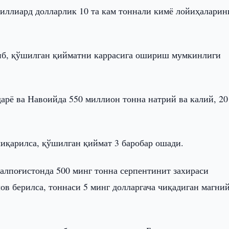
миллиард долларлик 10 та кам тоннали кимё лойиҳаларин
либ, қўшилган қийматни каррасига ошириш мумкинлиги
арё ва Навоийда 550 миллион тонна натрий ва калий, 20
чиқарилса, қўшилган қиймат 3 баробар ошади.
алпоғистонда 500 минг тонна серпентинит захираси
ов берилса, тоннаси 5 минг долларгача чиқадиган магни