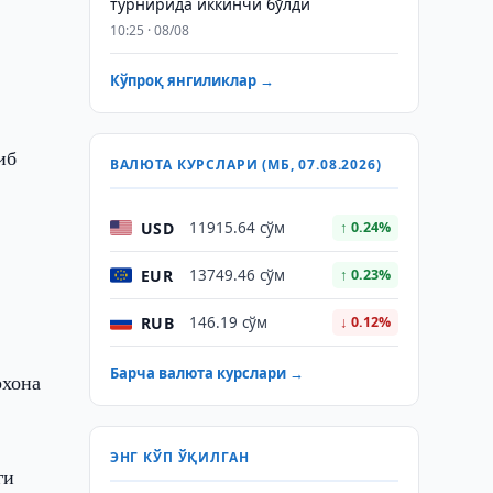
турнирида иккинчи бўлди
10:25 · 08/08
Кўпроқ янгиликлар →
иб
ВАЛЮТА КУРСЛАРИ (МБ, 07.08.2026)
USD
11915.64 сўм
↑ 0.24%
EUR
13749.46 сўм
↑ 0.23%
RUB
146.19 сўм
↓ 0.12%
Барча валюта курслари →
рхона
ЭНГ КЎП ЎҚИЛГАН
ги