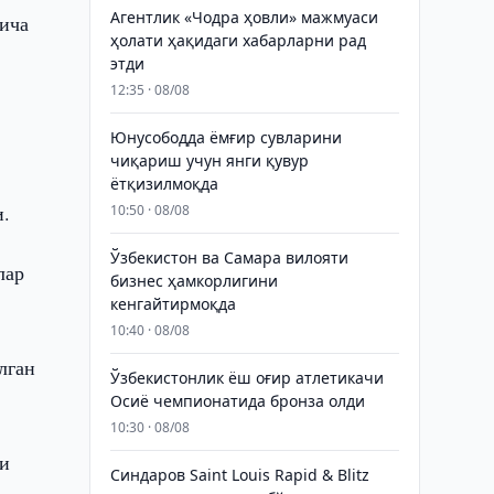
Агентлик «Чодра ҳовли» мажмуаси
ича
ҳолати ҳақидаги хабарларни рад
этди
12:35 · 08/08
Юнусободда ёмғир сувларини
чиқариш учун янги қувур
ётқизилмоқда
и.
10:50 · 08/08
Ўзбекистон ва Самара вилояти
лар
бизнес ҳамкорлигини
кенгайтирмоқда
10:40 · 08/08
лган
Ўзбекистонлик ёш оғир атлетикачи
Осиё чемпионатида бронза олди
10:30 · 08/08
си
Синдаров Saint Louis Rapid & Blitz