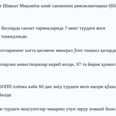
т Шавкат Мирзиёев кимё саноатини ривожлантириш бўй
 йилларда саноат тармоқларида 3 минг турдаги янги
 таъкидланди.
лотларининг катта қисмини минерал ўғит ташкил қилард
лларлик инвестициялар кириб келди, 87 та йирик қувват
БОПП плёнка каби 60 дан зиёд турдаги янги юқори қўши
йилди.
ги турдаги маҳсулотлар чиқариш учун зарур хомашё база