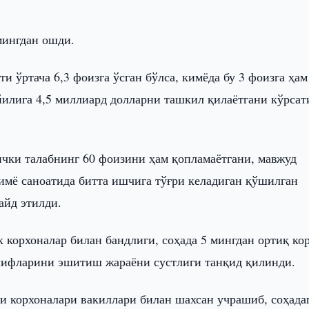
мингдан ошди.
и ўртача 6,3 фоизга ўсган бўлса, кимёда бу 3 фоизга ҳам
йилига 4,5 миллиард долларни ташкил қилаётгани кўрсат
чки талабнинг 60 фоизини ҳам қопламаётгани, мавжуд
мё саноатида битта ишчига тўғри келадиган қўшилган
айд этилди.
 корхоналар билан бандлиги, соҳада 5 мингдан ортиқ ко
лифларини эшитиш жараёни сустлиги танқид қилинди.
ти корхоналари вакиллари билан шахсан учрашиб, соҳада