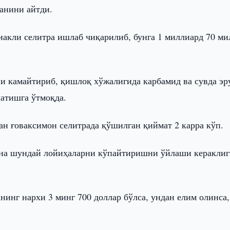
анини айтди.
акли селитра ишлаб чиқарилиб, бунга 1 миллиард 70 м
ни камайтириб, қишлоқ хўжалигида карбамид ва сувда эр
латишга ўтмоқда.
ан ғоваксимон селитрада қўшилган қиймат 2 карра кўп.
ана шундай лойиҳаларни кўпайтиришни ўйлаши керакли
нинг нархи 3 минг 700 доллар бўлса, ундан елим олинса,