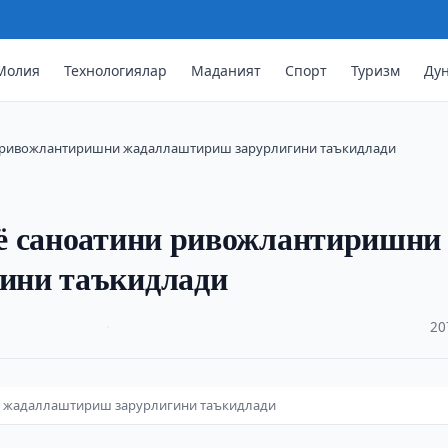
Молия
Технологиялар
Маданият
Спорт
Туризм
Ду
и ривожлантиришни жадаллаштириш зарурлигини таъкидлади
ё саноатини ривожлантиришни
ини таъкидлади
·
20
и жадаллаштириш зарурлигини таъкидлади