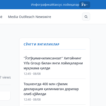
Инфографика
Махсус лойиҳалар
Ўз
нё
Media OutReach Newswire
СЎНГГИ ЯНГИЛИКЛАР
"Ўзтўқимачиликсаноат" Хитойнинг
Yifa Group билан янги лойиҳаларни
муҳокама қилди
12:45 · 08/08
7 views
Тошкентда 400 млн сўмлик
декларация қилинмаган дорилар
олиб қўйилди
12:40 · 08/08