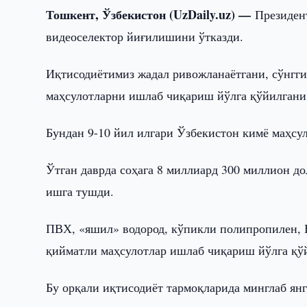
Тошкент, Ўзбекистон (UzDaily.uz) —
Президен
видеоселектор йиғилишини ўтказди.
Иқтисодиётимиз жадал ривожланаётгани, сўнгги
маҳсулотларни ишлаб чиқариш йўлга қўйилгани
Бундан 9-10 йил илгари Ўзбекистон кимё маҳсу
Ўтган даврда соҳага 8 миллиард 300 миллион до
ишга тушди.
ПВХ, «яшил» водород, кўпикли полипропилен, 
қийматли маҳсулотлар ишлаб чиқариш йўлга қў
Бу орқали иқтисодиёт тармоқларида минглаб ян