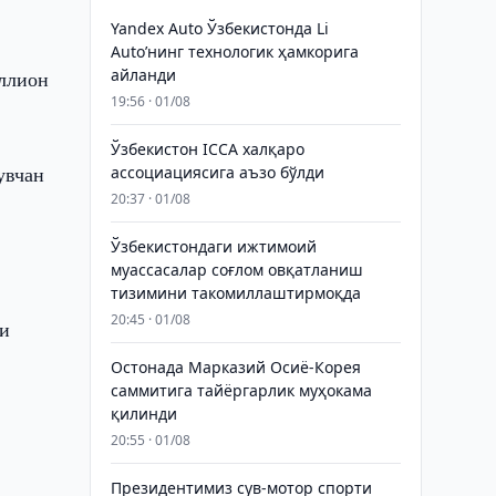
Yandex Auto Ўзбекистонда Li
Auto’нинг технологик ҳамкорига
айланди
иллион
19:56 · 01/08
Ўзбекистон ICCA халқаро
увчан
ассоциациясига аъзо бўлди
20:37 · 01/08
Ўзбекистондаги ижтимоий
муассасалар соғлом овқатланиш
тизимини такомиллаштирмоқда
20:45 · 01/08
ги
Остонада Марказий Осиё-Корея
саммитига тайёргарлик муҳокама
қилинди
20:55 · 01/08
Президентимиз сув-мотор спорти