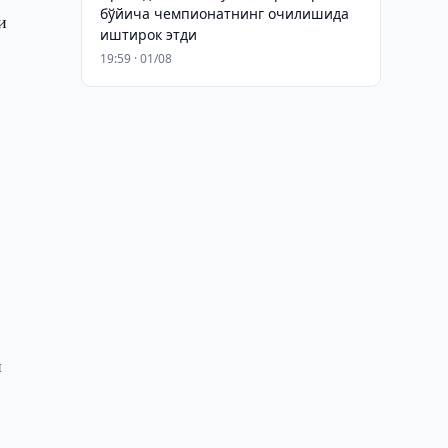
бўйича чемпионатнинг очилишида
и
иштирок этди
19:59 · 01/08
й