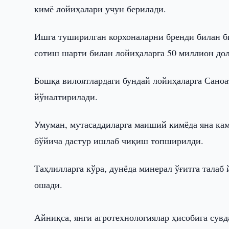
кимё лойиҳалари учун берилади.
Ишга туширилган корхоналарни бренди билан би
сотиш шарти билан лойиҳаларга 50 миллион до
Бошқа вилоятлардаги бундай лойиҳаларга Саноа
йўналтирилади.
Умуман, мутасаддиларга маиший кимёда яна ка
бўйича дастур ишлаб чиқиш топширилди.
Таҳлилларга кўра, дунёда минерал ўғитга талаб
ошади.
Айниқса, янги агротехнологиялар ҳисобига сувд