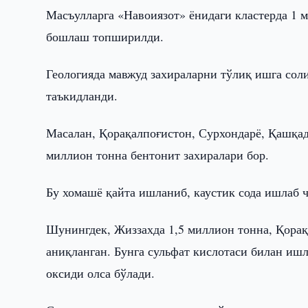
Масъулларга «Навоиязот» ёнидаги кластерда 1 
бошлаш топширилди.
Геологияда мавжуд захираларни тўлиқ ишга со
таъкидланди.
Масалан, Қорақалпоғистон, Сурхондарё, Қашқад
миллион тонна бентонит захиралари бор.
Бу хомашё қайта ишланиб, каустик сода ишлаб 
Шунингдек, Жиззахда 1,5 миллион тонна, Қорақ
аниқланган. Бунга сульфат кислотаси билан ишл
оксиди олса бўлади.