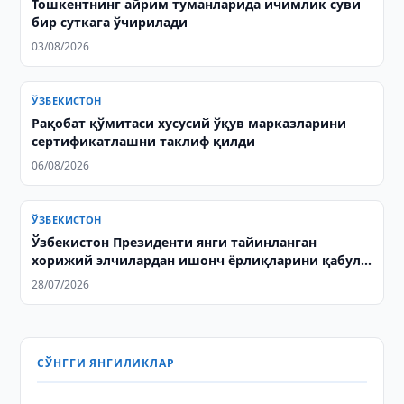
Тошкентнинг айрим туманларида ичимлик суви
бир суткага ўчирилади
03/08/2026
ЎЗБЕКИСТОН
Рақобат қўмитаси хусусий ўқув марказларини
сертификатлашни таклиф қилди
06/08/2026
ЎЗБЕКИСТОН
Ўзбекистон Президенти янги тайинланган
хорижий элчилардан ишонч ёрлиқларини қабул
қилди
28/07/2026
СЎНГГИ ЯНГИЛИКЛАР