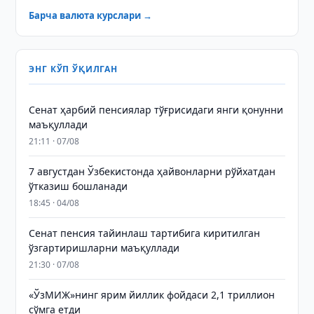
Барча валюта курслари →
ЭНГ КЎП ЎҚИЛГАН
Сенат ҳарбий пенсиялар тўғрисидаги янги қонунни
маъқуллади
21:11 · 07/08
7 августдан Ўзбекистонда ҳайвонларни рўйхатдан
ўтказиш бошланади
18:45 · 04/08
Сенат пенсия тайинлаш тартибига киритилган
ўзгартиришларни маъқуллади
21:30 · 07/08
«ЎзМИЖ»нинг ярим йиллик фойдаси 2,1 триллион
сўмга етди