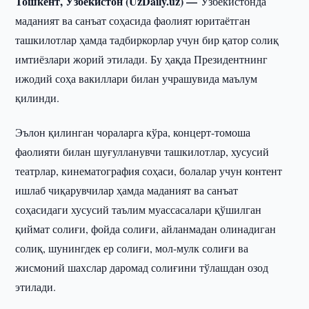
Тошкент, Ўзбекистон (UzDaily.uz) —
Ўзбекистонда
маданият ва санъат соҳасида фаолият юритаётган
ташкилотлар ҳамда тадбиркорлар учун бир қатор солиқ
имтиёзлари жорий этилади. Бу ҳақда Президентнинг
ижодий соҳа вакиллари билан учрашувида маълум
қилинди.
Эълон қилинган чораларга кўра, концерт-томоша
фаолияти билан шуғулланувчи ташкилотлар, хусусий
театрлар, кинематография соҳаси, болалар учун контент
ишлаб чиқарувчилар ҳамда маданият ва санъат
соҳасидаги хусусий таълим муассасалари қўшилган
қиймат солиғи, фойда солиғи, айланмадан олинадиган
солиқ, шунингдек ер солиғи, мол-мулк солиғи ва
жисмоний шахслар даромад солиғини тўлашдан озод
этилади.