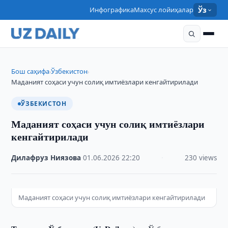
Инфографика
Махсус лойиҳалар
Ўз
Бош саҳифа
Ўзбекистон
›
›
Маданият соҳаси учун солиқ имтиёзлари кенгайтирилади
ЎЗБЕКИСТОН
Маданият соҳаси учун солиқ имтиёзлари
кенгайтирилади
Дилафруз Ниязова
·
01.06.2026
·
22:20
·
230 views
Маданият соҳаси учун солиқ имтиёзлари кенгайтирилади