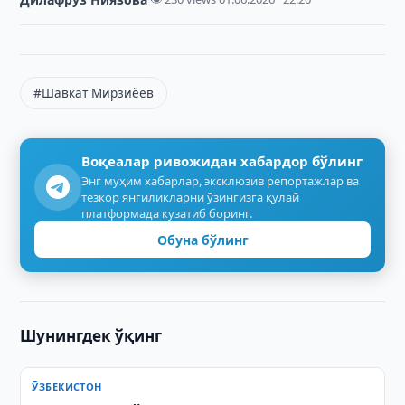
#Шавкат Мирзиёев
Воқеалар ривожидан хабардор бўлинг
Энг муҳим хабарлар, эксклюзив репортажлар ва
тезкор янгиликларни ўзингизга қулай
платформада кузатиб боринг.
Обуна бўлинг
Шунингдек ўқинг
ЎЗБЕКИСТОН