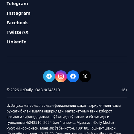
Telegram
Instagram
Facebook
Twitter/X
LinkedIn
© 2026 UzDaily · ОАВ №248510
18+
UzDaily.uz материалларидан фойдаланиш фақат таҳририятнинг ёзма
рухсати билан амалга оширилади. Интернет-оммавий ахборот
воситаси сифатида давлат рўйхатидан ўтганлиги тўғрисидаги
гувоҳнома №248510, 2024 йил 1 апрель. Муассис: «Daily Media»
хусусий корхонаси. Манзил: Ўзбекистон, 100180, Тошкент шаҳри,
Юнусобод тумани, 12-27-73. Электрон почта: info@uzdaily.com. Бош