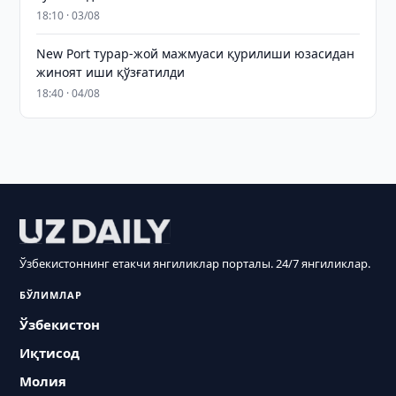
18:10 · 03/08
New Port турар-жой мажмуаси қурилиши юзасидан
жиноят иши қўзғатилди
18:40 · 04/08
Ўзбекистоннинг етакчи янгиликлар порталы. 24/7 янгиликлар.
БЎЛИМЛАР
Ўзбекистон
Иқтисод
Молия