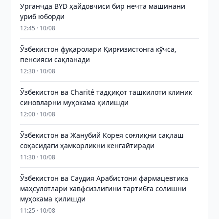
Урганчда BYD ҳайдовчиси бир нечта машинани
уриб юборди
12:45 · 10/08
Ўзбекистон фуқаролари Қирғизистонга кўчса,
пенсияси сақланади
12:30 · 10/08
Ўзбекистон ва Charité тадқиқот ташкилоти клиник
синовларни муҳокама қилишди
12:00 · 10/08
Ўзбекистон ва Жанубий Корея соғлиқни сақлаш
соҳасидаги ҳамкорликни кенгайтиради
11:30 · 10/08
Ўзбекистон ва Саудия Арабистони фармацевтика
маҳсулотлари хавфсизлигини тартибга солишни
муҳокама қилишди
11:25 · 10/08