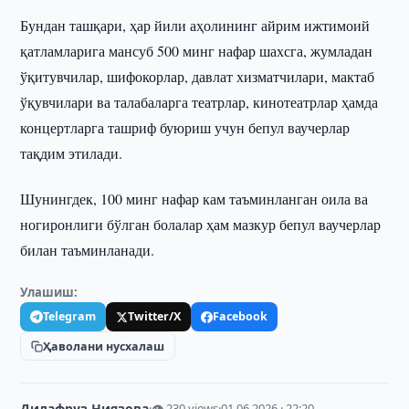
Бундан ташқари, ҳар йили аҳолининг айрим ижтимоий
қатламларига мансуб 500 минг нафар шахсга, жумладан
ўқитувчилар, шифокорлар, давлат хизматчилари, мактаб
ўқувчилари ва талабаларга театрлар, кинотеатрлар ҳамда
концертларга ташриф буюриш учун бепул ваучерлар
тақдим этилади.
Шунингдек, 100 минг нафар кам таъминланган оила ва
ногиронлиги бўлган болалар ҳам мазкур бепул ваучерлар
билан таъминланади.
Улашиш:
Telegram
Twitter/X
Facebook
Ҳаволани нусхалаш
Дилафруз Ниязова
·
👁 230 views
·
01.06.2026 · 22:20