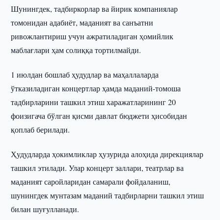
Шунингдек, тадбиркорлар ва йирик компаниялар
томонидан адабиёт, маданият ва санъатни
ривожлантириш учун ажратиладиган ҳомийлик
маблағлари ҳам солиққа тортилмайди.
1 июлдан бошлаб ҳудудлар ва маҳаллаларда
ўтказиладиган концертлар ҳамда маданий-томоша
тадбирларини ташкил этиш харажатларининг 20
фоизигача бўлган қисми давлат бюджети ҳисобидан
қоплаб берилади.
Ҳудудларда ҳокимликлар ҳузурида алоҳида дирекциялар
ташкил этилади. Улар концерт заллари, театрлар ва
маданият саройларидан самарали фойдаланиш,
шунингдек мунтазам маданий тадбирларни ташкил этиш
билан шуғулланади.