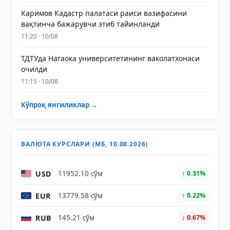
Каримов Кадастр палатаси раиси вазифасини
вақтинча бажарувчи этиб тайинланди
11:20 · 10/08
ТДТУда Нагаока университетининг ваколатхонаси
очилди
11:15 · 10/08
Кўпроқ янгиликлар →
ВАЛЮТА КУРСЛАРИ (МБ, 10.08.2026)
USD
11952.10 сўм
↑ 0.31%
EUR
13779.58 сўм
↑ 0.22%
RUB
145.21 сўм
↓ 0.67%