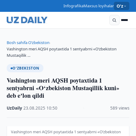
Infografika
Maxsus loyihalar
O'z
Bosh sahifa
O‘zbekiston
›
›
Vashington meri AQSH poytaxtida 1 sentyabrni «O‘zbekiston
Mustaqillik …
O‘ZBEKISTON
Vashington meri AQSH poytaxtida 1
sentyabrni «O‘zbekiston Mustaqillik kuni»
deb eʼlon qildi
UzDaily
·
23.08.2025
·
10:50
·
589 views
Vashington meri AQSH poytaxtida 1 sentyabrni «O‘zbekiston