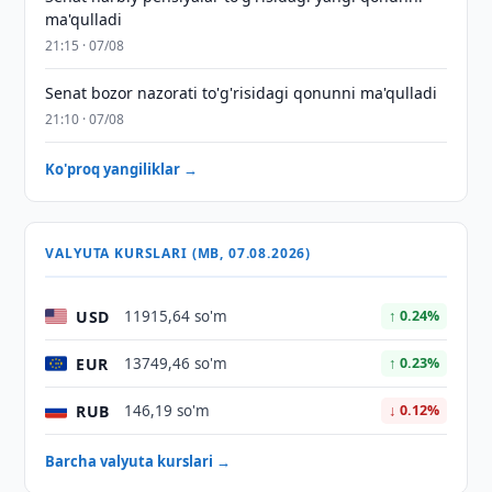
ma'qulladi
21:15 · 07/08
Senat bozor nazorati to'g'risidagi qonunni ma'qulladi
21:10 · 07/08
Ko'proq yangiliklar →
VALYUTA KURSLARI (MB, 07.08.2026)
USD
11915,64 so'm
↑ 0.24%
EUR
13749,46 so'm
↑ 0.23%
RUB
146,19 so'm
↓ 0.12%
Barcha valyuta kurslari →