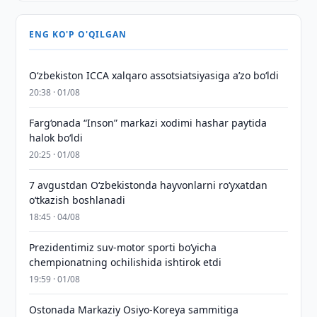
ENG KO'P O'QILGAN
O‘zbekiston ICCA xalqaro assotsiatsiyasiga aʼzo bo‘ldi
20:38 · 01/08
Farg‘onada “Inson” markazi xodimi hashar paytida
halok bo‘ldi
20:25 · 01/08
7 avgustdan O‘zbekistonda hayvonlarni ro‘yxatdan
o‘tkazish boshlanadi
18:45 · 04/08
Prezidentimiz suv-motor sporti bo‘yicha
chempionatning ochilishida ishtirok etdi
19:59 · 01/08
Ostonada Markaziy Osiyo-Koreya sammitiga