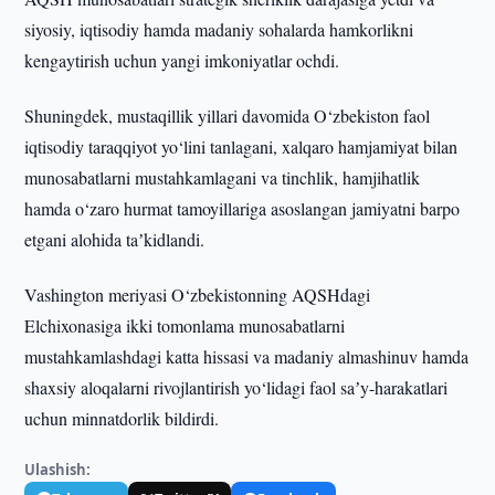
siyosiy, iqtisodiy hamda madaniy sohalarda hamkorlikni
kengaytirish uchun yangi imkoniyatlar ochdi.
Shuningdek, mustaqillik yillari davomida O‘zbekiston faol
iqtisodiy taraqqiyot yo‘lini tanlagani, xalqaro hamjamiyat bilan
munosabatlarni mustahkamlagani va tinchlik, hamjihatlik
hamda o‘zaro hurmat tamoyillariga asoslangan jamiyatni barpo
etgani alohida taʼkidlandi.
Vashington meriyasi O‘zbekistonning AQSHdagi
Elchixonasiga ikki tomonlama munosabatlarni
mustahkamlashdagi katta hissasi va madaniy almashinuv hamda
shaxsiy aloqalarni rivojlantirish yo‘lidagi faol saʼy-harakatlari
uchun minnatdorlik bildirdi.
Ulashish: