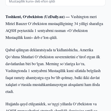
Mustaqillik kuni» deb eʼlon qildi
Toshkent, O‘zbekiston (UzDaily.uz) —
Vashington meri
Miriel Bauzer O‘zbekiston mustaqilligining 34 yilligi sharafiga
AQSH poytaxtida 1 sentyabrni rasman «O‘zbekiston
Mustaqillik kuni» deb eʼlon qildi.
Qabul qilingan deklaratsiyada taʼkidlanishicha, Amerika
Qo‘shma Shtatlari O‘zbekiston suverenitetini eʼtirof etgan ilk
davlatlardan biri bo‘lgan. Merning so‘zlariga ko‘ra,
Vashingtonda 1 sentyabrni Mustaqillik kuni sifatida belgilash
faqat ramziy ahamiyatga ega bo‘lib qolmay, balki ikki davlat
xalqlari o‘rtasida mustahkamlanayotgan aloqalarni ham ifoda
etadi.
Hujjatda qayd etilganidek, so‘nggi yillarda O‘zbekiston va
AQSH munosabatlari strategik sheriklik darajasiga yetdi va