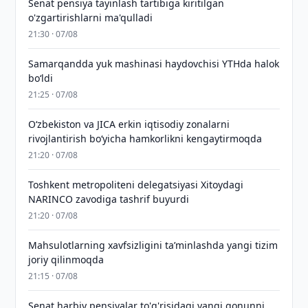
Senat pensiya tayinlash tartibiga kiritilgan
o'zgartirishlarni ma'qulladi
21:30 · 07/08
Samarqandda yuk mashinasi haydovchisi YTHda halok
bo‘ldi
21:25 · 07/08
Oʻzbekiston va JICA erkin iqtisodiy zonalarni
rivojlantirish boʻyicha hamkorlikni kengaytirmoqda
21:20 · 07/08
Toshkent metropoliteni delegatsiyasi Xitoydagi
NARINCO zavodiga tashrif buyurdi
21:20 · 07/08
Mahsulotlarning xavfsizligini taʼminlashda yangi tizim
joriy qilinmoqda
21:15 · 07/08
Senat harbiy pensiyalar to'g'risidagi yangi qonunni