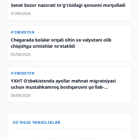
Senat bozor nazorati to'g'risidagi qonunni ma'qulladi
07/08/2026
O‘ZBEKISTON
Chegarada bolalar orqali oltin va valyutani olib
chiqishga urinishlar to‘xtatildi
05/08/2026
O‘ZBEKISTON
YXHT O‘zbekistonda ayollar mehnat migratsiyasi
uchun mustahkamroq boshqaruvni qo‘llab-
quvvatlaydi
06/08/2026
SO'NGGI YANGILIKLAR