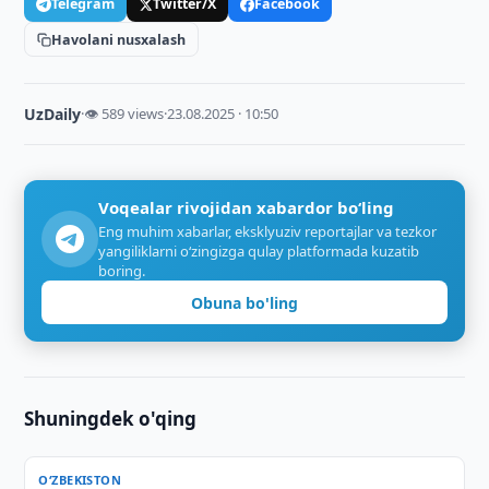
Telegram
Twitter/X
Facebook
Havolani nusxalash
UzDaily
·
👁 589 views
·
23.08.2025 · 10:50
Voqealar rivojidan xabardor bo‘ling
Eng muhim xabarlar, eksklyuziv reportajlar va tezkor
yangiliklarni o‘zingizga qulay platformada kuzatib
boring.
Obuna bo'ling
Shuningdek o'qing
O‘ZBEKISTON