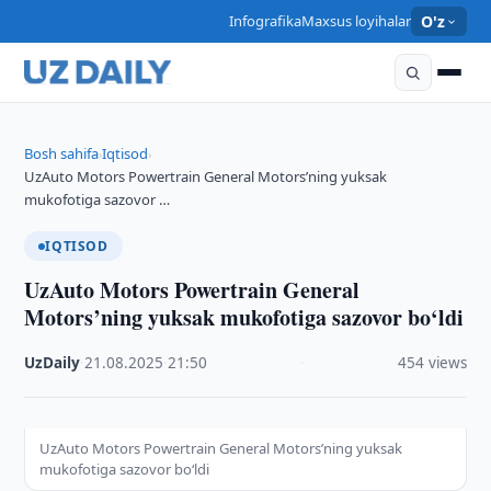
Infografika
Maxsus loyihalar
O'z
Bosh sahifa
Iqtisod
›
›
UzAuto Motors Powertrain General Motors’ning yuksak
mukofotiga sazovor …
IQTISOD
UzAuto Motors Powertrain General
Motors’ning yuksak mukofotiga sazovor bo‘ldi
UzDaily
·
21.08.2025
·
21:50
·
454 views
UzAuto Motors Powertrain General Motors’ning yuksak
mukofotiga sazovor bo‘ldi