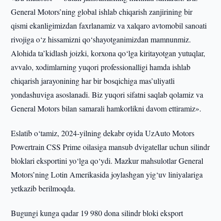
General Motors’ning global ishlab chiqarish zanjirining bir
qismi ekanligimizdan faxrlanamiz va xalqaro avtomobil sanoati
rivojiga o‘z hissamizni qo‘shayotganimizdan mamnunmiz.
Alohida ta’kidlash joizki, korxona qo‘lga kiritayotgan yutuqlar,
avvalo, xodimlarning yuqori professionalligi hamda ishlab
chiqarish jarayonining har bir bosqichiga mas’uliyatli
yondashuviga asoslanadi. Biz yuqori sifatni saqlab qolamiz va
General Motors bilan samarali hamkorlikni davom ettiramiz».
Eslatib o‘tamiz, 2024-yilning dekabr oyida UzAuto Motors
Powertrain CSS Prime oilasiga mansub dvigatellar uchun silindr
bloklari eksportini yo‘lga qo‘ydi. Mazkur mahsulotlar General
Motors’ning Lotin Amerikasida joylashgan yig‘uv liniyalariga
yetkazib berilmoqda.
Bugungi kunga qadar 19 980 dona silindr bloki eksport