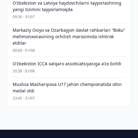
Oʻzbekiston va Latviya haydovchilarni tayyorlashning
yangi tizimini tayyorlamoqda
09:30 · 31/07
Markaziy Osiyo va Ozarbayjon davlat rahbarlari “Boku”
mehmonxonasining ochilish marosimida ishtirok
etdilar
00:00 · 01/08
O‘zbekiston ICCA xalqaro assotsiatsiyasiga aʼzo bo‘ldi
20:38 · 01/08
Muxlisa Masharipova U17 jahon chempionatida oltin
medal oldi
23:45 · 31/07