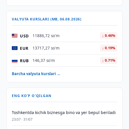
VALYUTA KURSLARI (MB, 06.08.2026)
USD
11886,72 so'm
↓ 0.46%
EUR
13717,27 so'm
↓ 0.19%
RUB
146,37 so'm
↓ 0.71%
Barcha valyuta kurslari →
ENG KO'P O'QILGAN
Toshkentda kichik biznesga bino va yer bepul beriladi
23:07 · 31/07