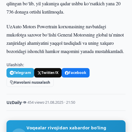
qilingan bo‘lib, yil yakuniga qadar ushbu ko‘rsatkich yana 20
736 donaga ortishi kutilmoqda.
UzAuto Motors Powertrain korxonasining navbatdagi
mukofotga sazovor bo‘lishi General Motorsning global ta’minot
zanjiridagi ahamiyatini yaqqol tasdiqladi va uning xalqaro
bozoridagi ishonchli hamkor maqomini yanada mustahkamladi.
Ulashish:
Telegram
Twitter/X
Facebook
Havolani nusxalash
UzDaily
·
👁 454 views
·
21.08.2025 · 21:50
Voqealar rivojidan xabardor bo‘ling