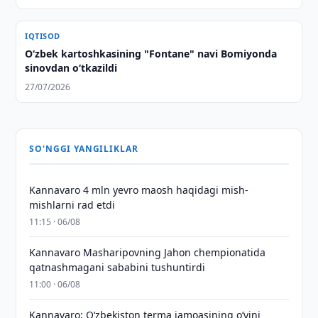
IQTISOD
Oʻzbek kartoshkasining "Fontane" navi Bomiyonda
sinovdan oʻtkazildi
27/07/2026
SO'NGGI YANGILIKLAR
Kannavaro 4 mln yevro maosh haqidagi mish-
mishlarni rad etdi
11:15 · 06/08
Kannavaro Masharipovning Jahon chempionatida
qatnashmagani sababini tushuntirdi
11:00 · 06/08
Kannavaro: O‘zbekiston terma jamoasining o‘yini