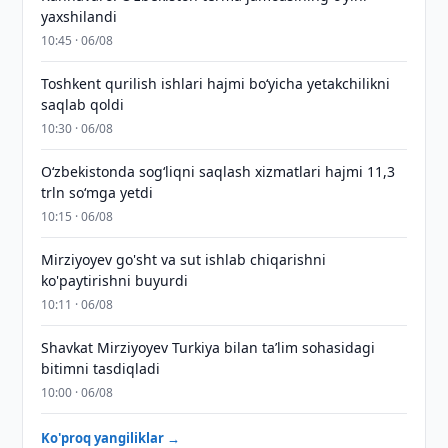
yaxshilandi
10:45 · 06/08
Toshkent qurilish ishlari hajmi bo‘yicha yetakchilikni
saqlab qoldi
10:30 · 06/08
O‘zbekistonda sog‘liqni saqlash xizmatlari hajmi 11,3
trln so‘mga yetdi
10:15 · 06/08
Mirziyoyev go'sht va sut ishlab chiqarishni
ko'paytirishni buyurdi
10:11 · 06/08
Shavkat Mirziyoyev Turkiya bilan taʼlim sohasidagi
bitimni tasdiqladi
10:00 · 06/08
Ko'proq yangiliklar →