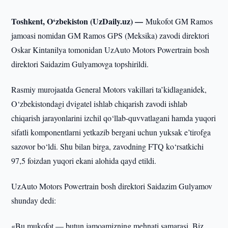
Toshkent, O‘zbekiston (UzDaily.uz) —
Mukofot GM Ramos
jamoasi nomidan GM Ramos GPS (Meksika) zavodi direktori
Oskar Kintanilya tomonidan UzAuto Motors Powertrain bosh
direktori Saidazim Gulyamovga topshirildi.
Rasmiy murojaatda General Motors vakillari ta’kidlaganidek,
O‘zbekistondagi dvigatel ishlab chiqarish zavodi ishlab
chiqarish jarayonlarini izchil qo‘llab-quvvatlagani hamda yuqori
sifatli komponentlarni yetkazib bergani uchun yuksak e’tirofga
sazovor bo‘ldi. Shu bilan birga, zavodning FTQ ko‘rsatkichi
97,5 foizdan yuqori ekani alohida qayd etildi.
UzAuto Motors Powertrain bosh direktori Saidazim Gulyamov
shunday dedi:
«Bu mukofot — butun jamoamizning mehnati samarasi. Biz