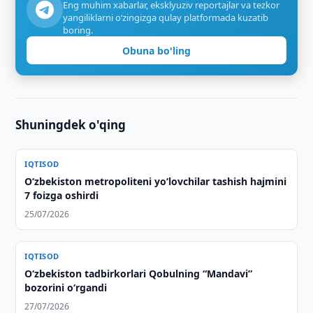
Eng muhim xabarlar, eksklyuziv reportajlar va tezkor
yangiliklarni o‘zingizga qulay platformada kuzatib
boring.
Obuna bo'ling
Shuningdek o'qing
IQTISOD
O‘zbekiston metropoliteni yo‘lovchilar tashish hajmini
7 foizga oshirdi
25/07/2026
IQTISOD
O‘zbekiston tadbirkorlari Qobulning “Mandavi”
bozorini o‘rgandi
27/07/2026