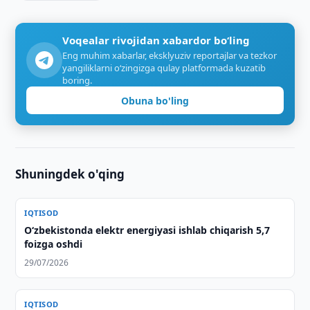
Voqealar rivojidan xabardor bo‘ling
Eng muhim xabarlar, eksklyuziv reportajlar va tezkor
yangiliklarni o‘zingizga qulay platformada kuzatib
boring.
Obuna bo'ling
Shuningdek o'qing
IQTISOD
O‘zbekistonda elektr energiyasi ishlab chiqarish 5,7
foizga oshdi
29/07/2026
IQTISOD