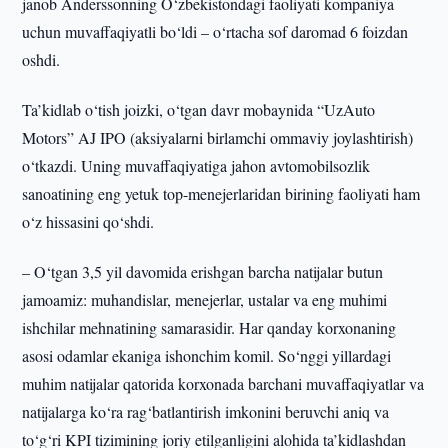
janob Anderssonning O‘zbekistondagi faoliyati kompaniya
uchun muvaffaqiyatli bo‘ldi – o‘rtacha sof daromad 6 foizdan
oshdi.
Ta’kidlab o‘tish joizki, o‘tgan davr mobaynida “UzAuto
Motors” AJ IPO (aksiyalarni birlamchi ommaviy joylashtirish)
o‘tkazdi. Uning muvaffaqiyatiga jahon avtomobilsozlik
sanoatining eng yetuk top-menejerlaridan birining faoliyati ham
o‘z hissasini qo‘shdi.
– O‘tgan 3,5 yil davomida erishgan barcha natijalar butun
jamoamiz: muhandislar, menejerlar, ustalar va eng muhimi
ishchilar mehnatining samarasidir. Har qanday korxonaning
asosi odamlar ekaniga ishonchim komil. So‘nggi yillardagi
muhim natijalar qatorida korxonada barchani muvaffaqiyatlar va
natijalarga ko‘ra rag‘batlantirish imkonini beruvchi aniq va
to‘g‘ri KPI tizimining joriy etilganligini alohida ta’kidlashdan