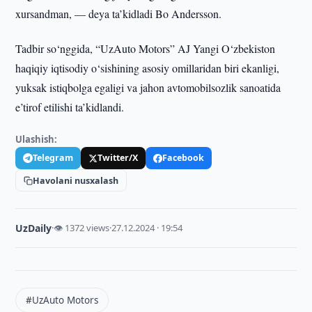
xursandman, — deya ta’kidladi Bo Andersson.
Tadbir so‘nggida, “UzAuto Motors” AJ Yangi O‘zbekiston
haqiqiy iqtisodiy o‘sishining asosiy omillaridan biri ekanligi,
yuksak istiqbolga egaligi va jahon avtomobilsozlik sanoatida
e’tirof etilishi ta’kidlandi.
Ulashish:
Telegram
Twitter/X
Facebook
Havolani nusxalash
UzDaily
·
👁 1372 views
·
27.12.2024 · 19:54
#UzAuto Motors