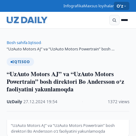
Infografika
Maxsus loyihalar
O'z
Bosh sahifa
Iqtisod
›
›
“UzAuto Motors AJ” va “UzAuto Motors Powertrain” bosh …
IQTISOD
“UzAuto Motors AJ” va “UzAuto Motors
Powertrain” bosh direktori Bo Andersson oʻz
faoliyatini yakunlamoqda
UzDaily
·
27.12.2024
·
19:54
·
1372 views
“UzAuto Motors AJ” va “UzAuto Motors Powertrain” bosh
direktori Bo Andersson oʻz faoliyatini yakunlamoqda