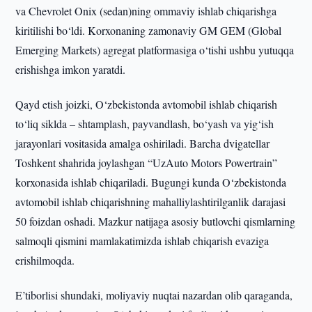
va Chevrolet Onix (sedan)ning ommaviy ishlab chiqarishga
kiritilishi bo‘ldi. Korxonaning zamonaviy GM GEM (Global
Emerging Markets) agregat platformasiga o‘tishi ushbu yutuqqa
erishishga imkon yaratdi.
Qayd etish joizki, O‘zbekistonda avtomobil ishlab chiqarish
to‘liq siklda – shtamplash, payvandlash, bo‘yash va yig‘ish
jarayonlari vositasida amalga oshiriladi. Barcha dvigatellar
Toshkent shahrida joylashgan “UzAuto Motors Powertrain”
korxonasida ishlab chiqariladi. Bugungi kunda O‘zbekistonda
avtomobil ishlab chiqarishning mahalliylashtirilganlik darajasi
50 foizdan oshadi. Mazkur natijaga asosiy butlovchi qismlarning
salmoqli qismini mamlakatimizda ishlab chiqarish evaziga
erishilmoqda.
E’tiborlisi shundaki, moliyaviy nuqtai nazardan olib qaraganda,