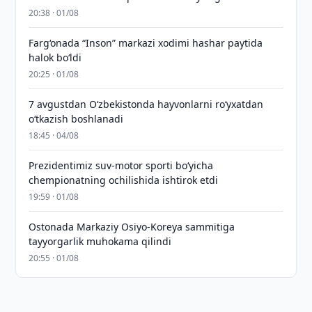
20:38 · 01/08
Farg‘onada “Inson” markazi xodimi hashar paytida
halok bo‘ldi
20:25 · 01/08
7 avgustdan O‘zbekistonda hayvonlarni ro‘yxatdan
o‘tkazish boshlanadi
18:45 · 04/08
Prezidentimiz suv-motor sporti bo‘yicha
chempionatning ochilishida ishtirok etdi
19:59 · 01/08
Ostonada Markaziy Osiyo-Koreya sammitiga
tayyorgarlik muhokama qilindi
20:55 · 01/08