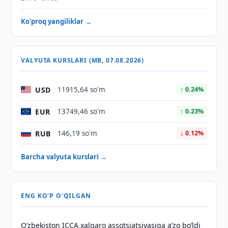
Ko'proq yangiliklar →
VALYUTA KURSLARI (MB, 07.08.2026)
USD
11915,64 so'm
↑ 0.24%
EUR
13749,46 so'm
↑ 0.23%
RUB
146,19 so'm
↓ 0.12%
Barcha valyuta kurslari →
ENG KO'P O'QILGAN
O‘zbekiston ICCA xalqaro assotsiatsiyasiga aʼzo bo‘ldi