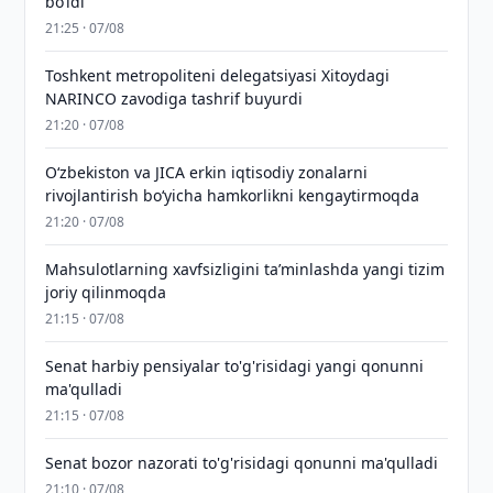
bo‘ldi
21:25 · 07/08
Toshkent metropoliteni delegatsiyasi Xitoydagi
NARINCO zavodiga tashrif buyurdi
21:20 · 07/08
Oʻzbekiston va JICA erkin iqtisodiy zonalarni
rivojlantirish boʻyicha hamkorlikni kengaytirmoqda
21:20 · 07/08
Mahsulotlarning xavfsizligini taʼminlashda yangi tizim
joriy qilinmoqda
21:15 · 07/08
Senat harbiy pensiyalar to'g'risidagi yangi qonunni
ma'qulladi
21:15 · 07/08
Senat bozor nazorati to'g'risidagi qonunni ma'qulladi
21:10 · 07/08