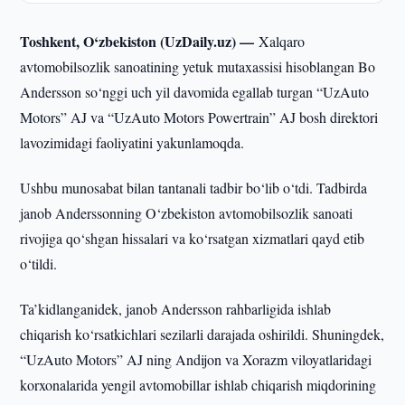
Toshkent, O‘zbekiston (UzDaily.uz) —
Xalqaro
avtomobilsozlik sanoatining yetuk mutaxassisi hisoblangan Bo
Andersson so‘nggi uch yil davomida egallab turgan “UzAuto
Motors” AJ va “UzAuto Motors Powertrain” AJ bosh direktori
lavozimidagi faoliyatini yakunlamoqda.
Ushbu munosabat bilan tantanali tadbir bo‘lib o‘tdi. Tadbirda
janob Anderssonning O‘zbekiston avtomobilsozlik sanoati
rivojiga qo‘shgan hissalari va ko‘rsatgan xizmatlari qayd etib
o‘tildi.
Ta’kidlanganidek, janob Andersson rahbarligida ishlab
chiqarish ko‘rsatkichlari sezilarli darajada oshirildi. Shuningdek,
“UzAuto Motors” AJ ning Andijon va Xorazm viloyatlaridagi
korxonalarida yengil avtomobillar ishlab chiqarish miqdorining