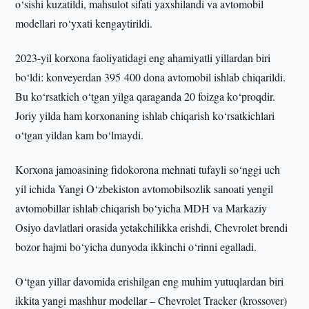
o‘sishi kuzatildi, mahsulot sifati yaxshilandi va avtomobil
modellari ro‘yxati kengaytirildi.
2023-yil korxona faoliyatidagi eng ahamiyatli yillardan biri
bo‘ldi: konveyerdan 395 400 dona avtomobil ishlab chiqarildi.
Bu ko‘rsatkich o‘tgan yilga qaraganda 20 foizga ko‘proqdir.
Joriy yilda ham korxonaning ishlab chiqarish ko‘rsatkichlari
o‘tgan yildan kam bo‘lmaydi.
Korxona jamoasining fidokorona mehnati tufayli so‘nggi uch
yil ichida Yangi O‘zbekiston avtomobilsozlik sanoati yengil
avtomobillar ishlab chiqarish bo‘yicha MDH va Markaziy
Osiyo davlatlari orasida yetakchilikka erishdi, Chevrolet brendi
bozor hajmi bo‘yicha dunyoda ikkinchi o‘rinni egalladi.
O‘tgan yillar davomida erishilgan eng muhim yutuqlardan biri
ikkita yangi mashhur modellar – Chevrolet Tracker (krossover)