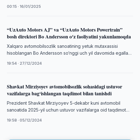
shartnomalar bo‘yicha to‘lovi belgilangan muddatlarda
00:15 · 16/01/2025
amalga oshirilmagan …
“UzAuto Motors AJ” va “UzAuto Motors Powertrain”
bosh direktori Bo Andersson oʻz faoliyatini yakunlamoqda
Xalqaro avtomobilsozlik sanoatining yetuk mutaxassisi
hisoblangan Bo Andersson so‘nggi uch yil davomida egallab
turgan “UzAuto Motors” AJ va “UzAuto Motors …
19:54 · 27/12/2024
Shavkat Mirziyoyev avtomobilsozlik sohasidagi ustuvor
vazifalarga bag‘ishlangan taqdimot bilan tanishdi
Prezident Shavkat Mirziyoyev 5-dekabr kuni avtomobil
sanoatida 2025-yil uchun ustuvor vazifalarga oid taqdimot
bilan tanishdi.
19:58 · 05/12/2024