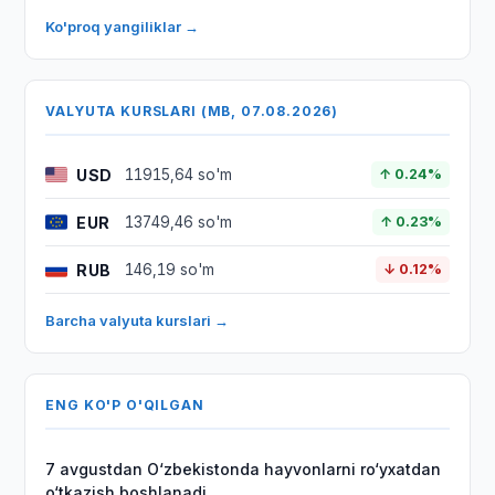
Ko'proq yangiliklar →
VALYUTA KURSLARI (MB, 07.08.2026)
USD
11915,64 so'm
↑ 0.24%
EUR
13749,46 so'm
↑ 0.23%
RUB
146,19 so'm
↓ 0.12%
Barcha valyuta kurslari →
ENG KO'P O'QILGAN
7 avgustdan O‘zbekistonda hayvonlarni ro‘yxatdan
o‘tkazish boshlanadi