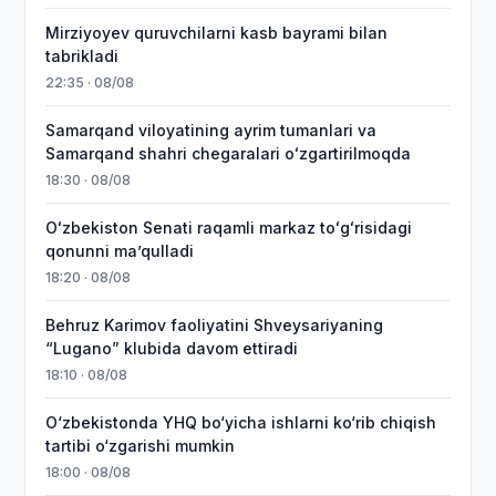
Mirziyoyev quruvchilarni kasb bayrami bilan
tabrikladi
22:35 · 08/08
Samarqand viloyatining ayrim tumanlari va
Samarqand shahri chegaralari oʻzgartirilmoqda
18:30 · 08/08
Oʻzbekiston Senati raqamli markaz toʻgʻrisidagi
qonunni maʼqulladi
18:20 · 08/08
Behruz Karimov faoliyatini Shveysariyaning
“Lugano” klubida davom ettiradi
18:10 · 08/08
O‘zbekistonda YHQ bo‘yicha ishlarni ko‘rib chiqish
tartibi o‘zgarishi mumkin
18:00 · 08/08