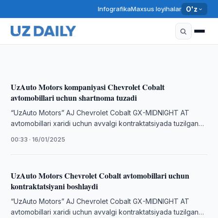
O‘zbekistonda to‘qqiz oy ichida 296 mingdan ortiq
Infografika
Maxsus loyihalar
O'z
avtomobil sotildi — UzAuto Motors ulushi 80 foizdan
oshdi
10:37 · 10/10/2025
UzAuto Motors kompaniyasi Chevrolet Cobalt
avtomobillari uchun shartnoma tuzadi
“UzAuto Motors” AJ Chevrolet Cobalt GX-MIDNIGHT AT
avtomobillari xaridi uchun avvalgi kontraktatsiyada tuzilgan
shartnomalar bo‘yicha to‘lovi belgilangan muddatlarda
00:33 · 16/01/2025
amalga oshirilmagan …
UzAuto Motors Chevrolet Cobalt avtomobillari uchun
kontraktatsiyani boshlaydi
“UzAuto Motors” AJ Chevrolet Cobalt GX-MIDNIGHT AT
avtomobillari xaridi uchun avvalgi kontraktatsiyada tuzilgan