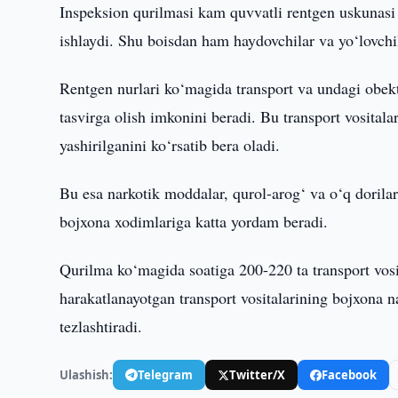
Inspeksion qurilmasi kam quvvatli rentgen uskunasi 
ishlaydi. Shu boisdan ham haydovchilar va yo‘lovchi
Rentgen nurlari ko‘magida transport va undagi obek
tasvirga olish imkonini beradi. Bu transport vositala
yashirilganini ko‘rsatib bera oladi.
Bu esa narkotik moddalar, qurol-arog‘ va o‘q dorilar
bojxona xodimlariga katta yordam beradi.
Qurilma ko‘magida soatiga 200-220 ta transport vosi
harakatlanayotgan transport vositalarining bojxona na
tezlashtiradi.
Ulashish:
Telegram
Twitter/X
Facebook