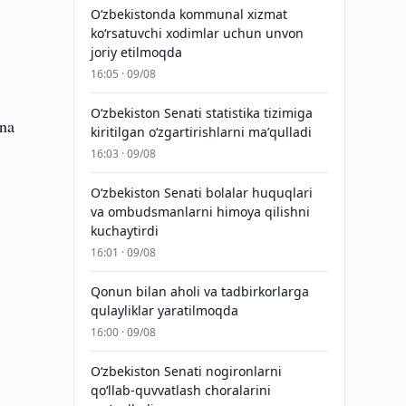
Oʻzbekistonda kommunal xizmat
koʻrsatuvchi xodimlar uchun unvon
joriy etilmoqda
16:05 · 09/08
Oʻzbekiston Senati statistika tizimiga
ona
kiritilgan oʻzgartirishlarni maʼqulladi
16:03 · 09/08
Oʻzbekiston Senati bolalar huquqlari
va ombudsmanlarni himoya qilishni
kuchaytirdi
16:01 · 09/08
Qonun bilan aholi va tadbirkorlarga
qulayliklar yaratilmoqda
16:00 · 09/08
Oʻzbekiston Senati nogironlarni
qoʻllab-quvvatlash choralarini