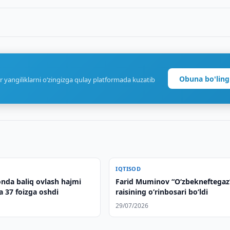
Obuna bo'ling
r yangiliklarni o‘zingizga qulay platformada kuzatib
IQTISOD
onda baliq ovlash hajmi
Farid Muminov “O‘zbekneftegaz
a 37 foizga oshdi
raisining o‘rinbosari bo‘ldi
29/07/2026