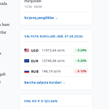
maʼqulladi
sida
15:56 · 09/08
Ko'proq yangiliklar →
an ham
tlar
VALYUTA KURSLARI (MB, 07.08.2026)
USD
11915,64 so'm
↑ 0.24%
a
EUR
13749,46 so'm
↑ 0.23%
RUB
146,19 so'm
↓ 0.12%
qali
i
Barcha valyuta kurslari →
ENG KO'P O'QILGAN