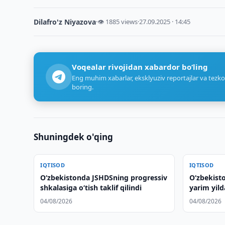
Dilafro'z Niyazova
·
👁 1885 views
·
27.09.2025 · 14:45
Voqealar rivojidan xabardor bo‘ling
Eng muhim xabarlar, eksklyuziv reportajlar va tezko
boring.
Shuningdek o'qing
IQTISOD
IQTISOD
O‘zbekistonda JSHDSning progressiv
O‘zbekist
shkalasiga o‘tish taklif qilindi
yarim yild
04/08/2026
04/08/2026