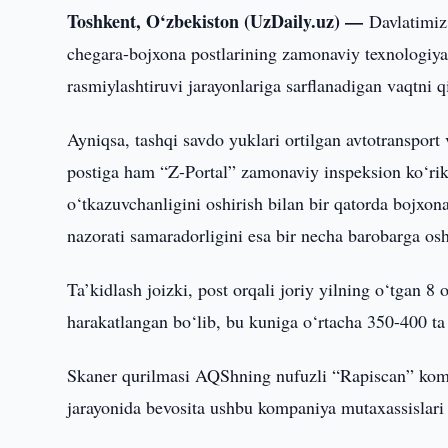
Toshkent, O‘zbekiston (UzDaily.uz) —
Davlatimiz
chegara-bojxona postlarining zamonaviy texnologiyal
rasmiylashtiruvi jarayonlariga sarflanadigan vaqtni 
Ayniqsa, tashqi savdo yuklari ortilgan avtotransport
postiga ham “Z-Portal” zamonaviy inspeksion ko‘rik
o‘tkazuvchanligini oshirish bilan bir qatorda bojxona
nazorati samaradorligini esa bir necha barobarga osh
Ta’kidlash joizki, post orqali joriy yilning o‘tgan 8
harakatlangan bo‘lib, bu kuniga o‘rtacha 350-400 ta t
Skaner qurilmasi AQShning nufuzli “Rapiscan” kompa
jarayonida bevosita ushbu kompaniya mutaxassislari 