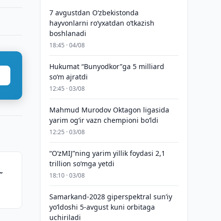
7 avgustdan O‘zbekistonda
hayvonlarni ro‘yxatdan o‘tkazish
boshlanadi
18:45 · 04/08
Hukumat “Bunyodkor”ga 5 milliard
so‘m ajratdi
12:45 · 03/08
Mahmud Murodov Oktagon ligasida
yarim og‘ir vazn chempioni bo‘ldi
12:25 · 03/08
“O‘zMIJ”ning yarim yillik foydasi 2,1
trillion so‘mga yetdi
”
18:10 · 03/08
Samarkand-2028 giperspektral sun’iy
yo‘ldoshi 5-avgust kuni orbitaga
uchiriladi