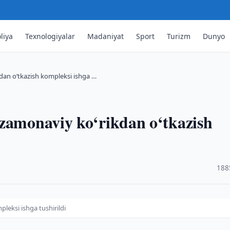
liya
Texnologiyalar
Madaniyat
Sport
Turizm
Dunyo
dan o‘tkazish kompleksi ishga …
 zamonaviy ko‘rikdan o‘tkazish
·
188
leksi ishga tushirildi