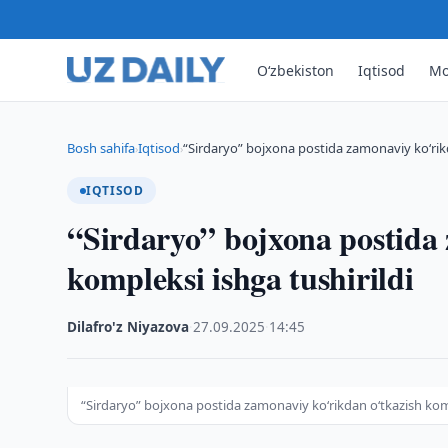
O‘zbekiston
Iqtisod
Mo
Bosh sahifa
Iqtisod
“Sirdaryo” bojxona postida zamonaviy ko‘rik
›
›
IQTISOD
“Sirdaryo” bojxona postida
kompleksi ishga tushirildi
Dilafro'z Niyazova
·
27.09.2025
·
14:45
“Sirdaryo” bojxona postida zamonaviy ko‘rikdan o‘tkazish komp