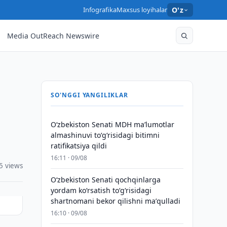
Infografika
Maxsus loyihalar
O'z
Media OutReach Newswire
SO'NGGI YANGILIKLAR
Oʻzbekiston Senati MDH maʼlumotlar
almashinuvi toʻgʻrisidagi bitimni
ratifikatsiya qildi
16:11 · 09/08
5 views
Oʻzbekiston Senati qochqinlarga
yordam koʻrsatish toʻgʻrisidagi
shartnomani bekor qilishni maʼqulladi
16:10 · 09/08