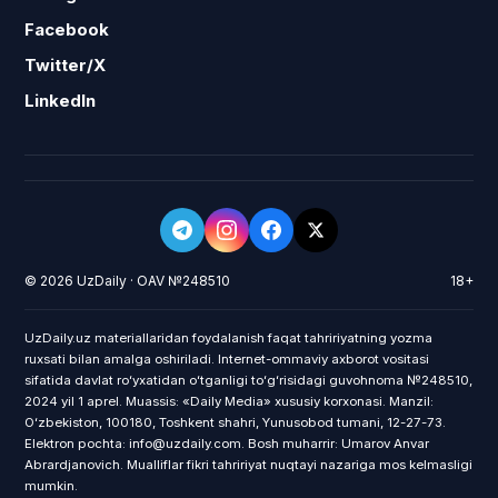
Facebook
Twitter/X
LinkedIn
© 2026 UzDaily · OAV №248510
18+
UzDaily.uz materiallaridan foydalanish faqat tahririyatning yozma
ruxsati bilan amalga oshiriladi. Internet-ommaviy axborot vositasi
sifatida davlat roʻyxatidan oʻtganligi toʻgʻrisidagi guvohnoma №248510,
2024 yil 1 aprel. Muassis: «Daily Media» xususiy korxonasi. Manzil:
Oʻzbekiston, 100180, Toshkent shahri, Yunusobod tumani, 12-27-73.
Elektron pochta: info@uzdaily.com. Bosh muharrir: Umarov Anvar
Abrardjanovich. Mualliflar fikri tahririyat nuqtayi nazariga mos kelmasligi
mumkin.