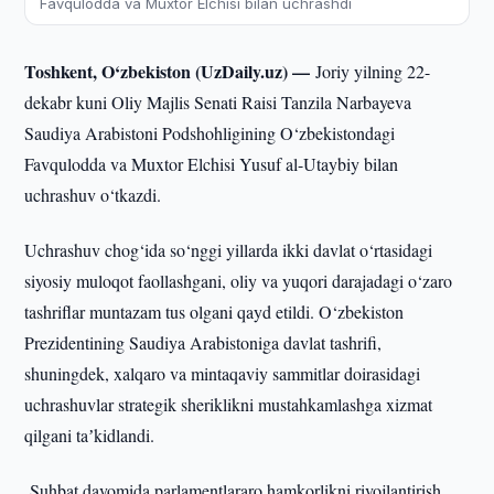
Favqulodda va Muxtor Elchisi bilan uchrashdi
Toshkent, O‘zbekiston (UzDaily.uz) —
Joriy yilning 22-
dekabr kuni Oliy Majlis Senati Raisi Tanzila Narbayeva
Saudiya Arabistoni Podshohligining O‘zbekistondagi
Favqulodda va Muxtor Elchisi Yusuf al-Utaybiy bilan
uchrashuv o‘tkazdi.
Uchrashuv chog‘ida so‘nggi yillarda ikki davlat o‘rtasidagi
siyosiy muloqot faollashgani, oliy va yuqori darajadagi o‘zaro
tashriflar muntazam tus olgani qayd etildi. O‘zbekiston
Prezidentining Saudiya Arabistoniga davlat tashrifi,
shuningdek, xalqaro va mintaqaviy sammitlar doirasidagi
uchrashuvlar strategik sheriklikni mustahkamlashga xizmat
qilgani taʼkidlandi.
Suhbat davomida parlamentlararo hamkorlikni rivojlantirish