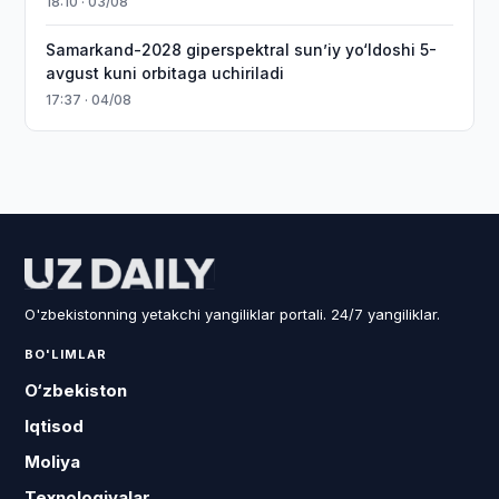
18:10 · 03/08
Samarkand-2028 giperspektral sun’iy yo‘ldoshi 5-
avgust kuni orbitaga uchiriladi
17:37 · 04/08
O'zbekistonning yetakchi yangiliklar portali. 24/7 yangiliklar.
BO'LIMLAR
O‘zbekiston
Iqtisod
Moliya
Texnologiyalar