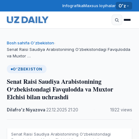
Infografika
Maxsus loyihalar
O'z
Bosh sahifa
O‘zbekiston
›
›
Senat Raisi Saudiya Arabistonining O‘zbekistondagi Favqulodda
va Muxtor …
O‘ZBEKISTON
Senat Raisi Saudiya Arabistonining
O‘zbekistondagi Favqulodda va Muxtor
Elchisi bilan uchrashdi
Dilafro'z Niyazova
·
22.12.2025
·
21:20
·
1922 views
Senat Raisi Saudiya Arabistonining O‘zbekistondagi