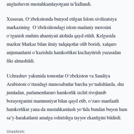
anglashuvni mustahkamlayotgani taʼkidlandi.
Xususan, O‘zbeksitonda bunyod etilgan Islom sivilizatsiya
markazining O‘zbeksiitondagi islom madaniy merosini
o‘rganish muhim ahamiyati alohida qayd etildi. Kelgusida
mazkur Markaz bilan ilmiy tadqiqotlar olib borish, xalqaro
anjumanlarni o‘kazishda hamkorlikni kuchaytirish yuzasidan
fikr almashildi.
Uchrashuv yakunida tomonlar O‘zbekiston va Saudiya
Arabistoni o‘rtasidagi munosabatlar barcha yo‘nalishlarda, shu
jumladan, parlamentlararo hamkorlik izchil rivojlanib
borayotganini mamnuniyat bilan qayd etib, o‘zaro manfaatli
hamkorlikni yana-da mustahkamlash yo‘lida bundan buyon ham
saʼy-harakatlarni amalga oshirishga tayyor ekanligini bildirdi.
Ulashish: