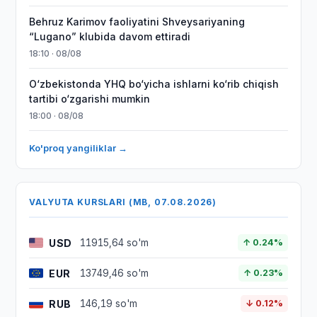
Behruz Karimov faoliyatini Shveysariyaning
“Lugano” klubida davom ettiradi
18:10 · 08/08
O‘zbekistonda YHQ bo‘yicha ishlarni ko‘rib chiqish
tartibi o‘zgarishi mumkin
18:00 · 08/08
Ko'proq yangiliklar →
VALYUTA KURSLARI (MB, 07.08.2026)
USD
11915,64 so'm
↑ 0.24%
EUR
13749,46 so'm
↑ 0.23%
RUB
146,19 so'm
↓ 0.12%