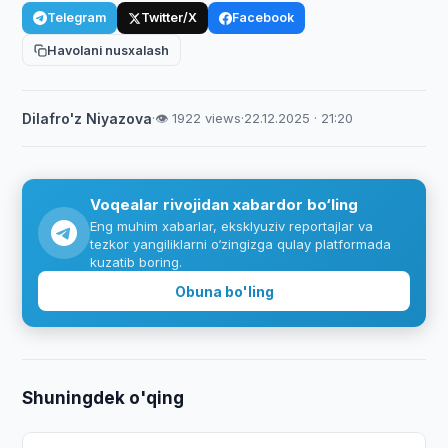
Telegram
Twitter/X
Facebook
Havolani nusxalash
Dilafro'z Niyazova
·
👁 1922 views
·
22.12.2025 · 21:20
Voqealar rivojidan xabardor bo‘ling
Eng muhim xabarlar, eksklyuziv reportajlar va
tezkor yangiliklarni o‘zingizga qulay platformada
kuzatib boring.
Obuna bo'ling
Shuningdek o'qing