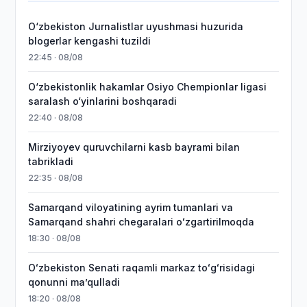
O‘zbekiston Jurnalistlar uyushmasi huzurida
blogerlar kengashi tuzildi
22:45 · 08/08
O‘zbekistonlik hakamlar Osiyo Chempionlar ligasi
saralash o‘yinlarini boshqaradi
22:40 · 08/08
Mirziyoyev quruvchilarni kasb bayrami bilan
tabrikladi
22:35 · 08/08
Samarqand viloyatining ayrim tumanlari va
Samarqand shahri chegaralari oʻzgartirilmoqda
18:30 · 08/08
Oʻzbekiston Senati raqamli markaz toʻgʻrisidagi
qonunni maʼqulladi
18:20 · 08/08