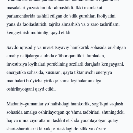
masalalari yuzasidan fikr almashildi. Ikki mamlakat
parlamentlarida tashkil etilgan do‘stlik guruhlari faoliyatini
yana-da faollashtirish, tajriba almashish va o‘zaro tashriflarni
kengaytirish muhimligi qayd etildi.
Savdo-iqtisodiy va investitsiyaviy hamkorlik sohasida erishilgan
amaliy natijalarga alohida eʼtibor qaratildi. Jumladan,
investitsiya loyihalari portfelining sezilarli darajada kengaygani,
energetika sohasida, xususan, qayta tiklanuvchi energiya
manbalari bo‘yicha yirik qo‘shma loyihalar amalga
oshirilayotgani qayd etildi.
Madaniy-gumanitar yo‘nalishdagi hamkorlik, sog‘liqni saqlash
sohasida amalga oshirilayotgan qo‘shma tadbirlari, shuningdek,
haj va umra ziyoratlarini tashkil etishda yaratilayotgan qulay
shart-sharoitlar ikki xalq o‘rtasidagi do‘stlik va o‘zaro