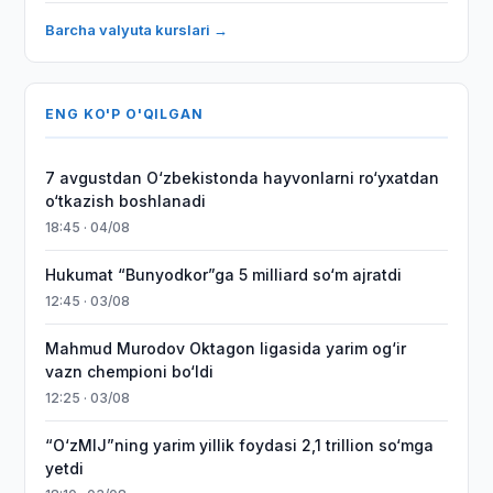
Barcha valyuta kurslari →
ENG KO'P O'QILGAN
7 avgustdan O‘zbekistonda hayvonlarni ro‘yxatdan
o‘tkazish boshlanadi
18:45 · 04/08
Hukumat “Bunyodkor”ga 5 milliard so‘m ajratdi
12:45 · 03/08
Mahmud Murodov Oktagon ligasida yarim og‘ir
vazn chempioni bo‘ldi
12:25 · 03/08
“O‘zMIJ”ning yarim yillik foydasi 2,1 trillion so‘mga
yetdi