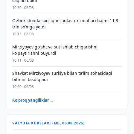
saqlab qoldi
10:30 · 06/08
O‘zbekistonda sog‘liqni saqlash xizmatlari hajmi 11,3
trln so‘mga yetdi
10:15 · 06/08
Mirziyoyev go'sht va sut ishlab chiqarishni
ko'paytirishni buyurdi
10:11 · 06/08
Shavkat Mirziyoyev Turkiya bilan taʼlim sohasidagi
bitimni tasdiqladi
10:00 · 06/08
Ko'proq yangiliklar →
VALYUTA KURSLARI (MB, 06.08.2026)