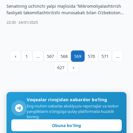
Senatning uchinchi yalpi majlisida “Mikromoliyalashtirish
faoliyati takomillashtirilishi munosabati bilan O‘zbekiston
Respublikasining ayrim qonun hujjatlariga qo‘shimcha va
22:30 · 24/01/2025
o‘zgartirishlar kiritish to‘g‘risida”gi Qonun …
‹
1
…
567
568
569
570
571
…
›
627
Voqealar rivojidan xabardor bo‘ling
Eng muhim xabarlar, eksklyuziv reportajlar va tezkor
yangiliklarni o‘zingizga qulay platformada kuzatib
boring.
Obuna bo'ling