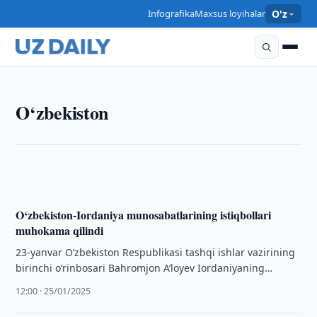
Infografika
Maxsus loyihalar
O'z
O‘ZBEKISTON
O‘zbekiston
Voyaga yetmaganlar o‘rtasida huquqbuzarliklar
profilaktikasi tizimi takomillashtirilmoqda
13:45 · 25/01/2025
O‘zbekiston-Iordaniya munosabatlarining istiqbollari
muhokama qilindi
23-yanvar O‘zbekiston Respublikasi tashqi ishlar vazirining
birinchi o‘rinbosari Bahromjon A’loyev Iordaniyaning
mamlakatimizdagi Elchisi Demiya Zuhayr Haddod bilan
12:00 · 25/01/2025
uchrashuv o‘tkazdi.