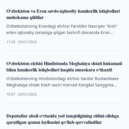
O‘zbekiston va Eron savdo-iqtisodiy hamkorlik istiqbollari
muhokama qildilar
O‘zbekistonning Erondagi elchisi Fariddin Nasriyev "Kish"
erkin iqtisodiy zonasiga qilgan tashrifi doirasida Eron
iqtisodiyot va moliya vazirining o‘rinbosari, Investitsiyalar,
11:20 · 25/01/2025
iqtisodiy …
O‘zbekiston elchisi Hindistonda Meghalaya shtati hukumati
bilan hamkorlik istiqbollari haqida muzokara o‘tkazdi
O‘zbekistonning Hindistondagi elchisi Sardor Rustambaev
Meghalaya shtati bosh vaziri Konrad Kongkal Sanggma
bilan uchrashuv o‘tkazdi. Muzokaraning asosiy mavzusi
10:57 · 25/01/2025
O‘zbekiston va …
Deputatlar aholi o‘rtasida yod tanqisligining oldini olishga
qaratilgan qonun loyihasini qo‘llab-quvvatladilar