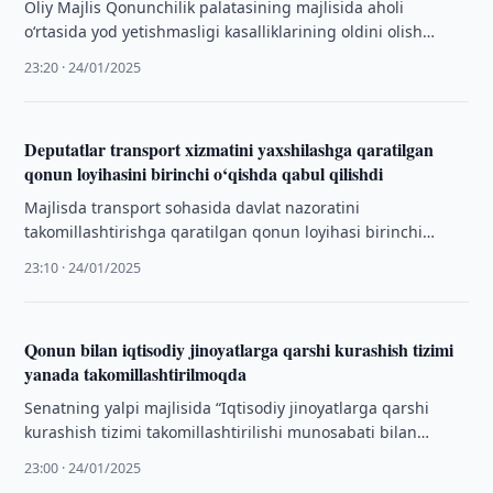
Oliy Majlis Qonunchilik palatasining majlisida aholi
o‘rtasida yod yetishmasligi kasalliklarining oldini olish
tizimini takomillashtirishga qaratilgan qonun loyihasi
23:20 · 24/01/2025
birinchi o‘qishda konseptual …
Deputatlar transport xizmatini yaxshilashga qaratilgan
qonun loyihasini birinchi o‘qishda qabul qilishdi
Majlisda transport sohasida davlat nazoratini
takomillashtirishga qaratilgan qonun loyihasi birinchi
o‘qishda konseptual jihatdan ko‘rib chiqilmoqda.
23:10 · 24/01/2025
Qonun bilan iqtisodiy jinoyatlarga qarshi kurashish tizimi
yanada takomillashtirilmoqda
Senatning yalpi majlisida “Iqtisodiy jinoyatlarga qarshi
kurashish tizimi takomillashtirilishi munosabati bilan
O‘zbekiston Respublikasining ayrim qonun hujjatlariga
23:00 · 24/01/2025
o‘zgartirish va qo‘shimchalar kiritish …