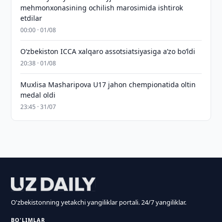
mehmonxonasining ochilish marosimida ishtirok
etdilar
00:00 · 01/08
O‘zbekiston ICCA xalqaro assotsiatsiyasiga aʼzo bo‘ldi
20:38 · 01/08
Muxlisa Masharipova U17 jahon chempionatida oltin
medal oldi
23:45 · 31/07
O'zbekistonning yetakchi yangiliklar portali. 24/7 yangiliklar.
BO'LIMLAR