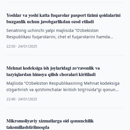
Yoshlar va yoshi katta fuqarolar pasport tizimi qoidalarini
buzganlik uchun javobgarlikdan ozod etiladi
Senatning uchinchi yalpi majlisida “O‘zbekiston
Respublikasi fuqarolarini, chet el fuqarolarini hamda
fuqaroligi bo‘lmagan shaxslarni yashash joyi va turgan joyi
22:50 · 24/01/2025
bo‘yicha …
Mehnat kodeksiga ish joylaridagi zo‘ravonlik va
tazyiqlardan himoya qilish choralari kiritiladi
Majlisda “O‘zbekiston Respublikasining Mehnat kodeksiga
o‘zgartirish va qo‘shimchalar kiritish to‘g‘risida”gi qonun
loyihasi birinchi o‘qishda konseptual jihatdan ko‘rib
22:40 · 24/01/2025
chiqilmoqda.
Mikromoliyaviy xizmatlarga oid qonunchilik
takomillashtirilmoqda