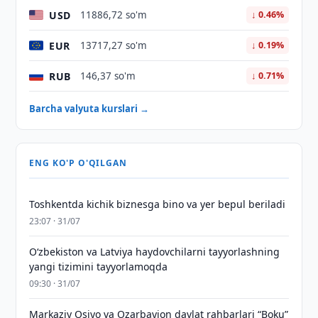
USD
11886,72 so'm
↓ 0.46%
EUR
13717,27 so'm
↓ 0.19%
RUB
146,37 so'm
↓ 0.71%
Barcha valyuta kurslari →
ENG KO'P O'QILGAN
Toshkentda kichik biznesga bino va yer bepul beriladi
23:07 · 31/07
Oʻzbekiston va Latviya haydovchilarni tayyorlashning
yangi tizimini tayyorlamoqda
09:30 · 31/07
Markaziy Osiyo va Ozarbayjon davlat rahbarlari “Boku”