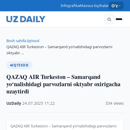
Infografika
Maxsus loyihalar
O'z
Bosh sahifa
Iqtisod
›
›
QAZAQ AIR Turkeston – Samarqand yo‘nalishidagi parvozlarni
oktyabr …
IQTISOD
QAZAQ AIR Turkeston – Samarqand
yo‘nalishidagi parvozlarni oktyabr oxirigacha
uzaytirdi
UzDaily
·
24.07.2025
·
11:22
·
334 views
QAZAQ AIR Turkeston – Samarqand yo‘nalishidagi parvozlarni