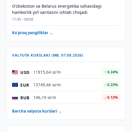
Oʻzbekiston va Belarus energetika sohasidagi
hamkorlik yoʻl xaritasini ishlab chiqadi
17:45 · 08/08
Ko'proq yangiliklar →
VALYUTA KURSLARI (MB, 07.08.2026)
USD
11915,64 so'm
↑ 0.24%
EUR
13749,46 so'm
↑ 0.23%
RUB
146,19 so'm
↓ 0.12%
Barcha valyuta kurslari →