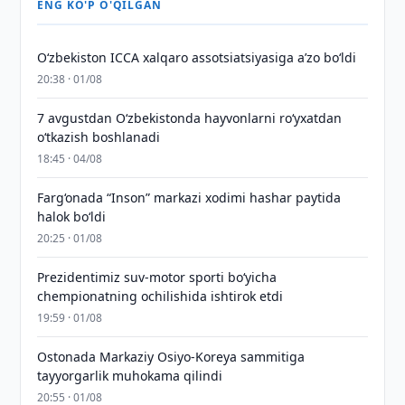
ENG KO'P O'QILGAN
O‘zbekiston ICCA xalqaro assotsiatsiyasiga aʼzo bo‘ldi
20:38 · 01/08
7 avgustdan O‘zbekistonda hayvonlarni ro‘yxatdan
o‘tkazish boshlanadi
18:45 · 04/08
Farg‘onada “Inson” markazi xodimi hashar paytida
halok bo‘ldi
20:25 · 01/08
Prezidentimiz suv-motor sporti bo‘yicha
chempionatning ochilishida ishtirok etdi
19:59 · 01/08
Ostonada Markaziy Osiyo-Koreya sammitiga
tayyorgarlik muhokama qilindi
20:55 · 01/08