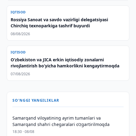
IQTISOD
Rossiya Sanoat va savdo vazirligi delegatsiyasi
Chirchiq texnoparkiga tashrif buyurdi
08/08/2026
IQTISOD
Oʻzbekiston va JICA erkin iqtisodiy zonalarni
rivojlantirish boʻyicha hamkorlikni kengaytirmoqda
07/08/2026
SO'NGGI YANGILIKLAR
Samarqand viloyatining ayrim tumanlari va
Samarqand shahri chegaralari oʻzgartirilmoqda
18:30 · 08/08