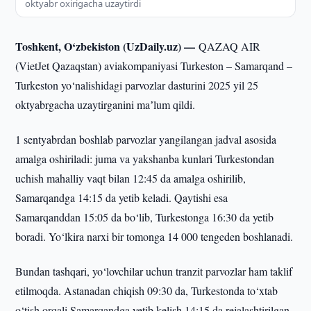
oktyabr oxirigacha uzaytirdi
Toshkent, O‘zbekiston (UzDaily.uz) —
QAZAQ AIR
(VietJet Qazaqstan) aviakompaniyasi Turkeston – Samarqand –
Turkeston yo‘nalishidagi parvozlar dasturini 2025 yil 25
oktyabrgacha uzaytirganini maʼlum qildi.
1 sentyabrdan boshlab parvozlar yangilangan jadval asosida
amalga oshiriladi: juma va yakshanba kunlari Turkestondan
uchish mahalliy vaqt bilan 12:45 da amalga oshirilib,
Samarqandga 14:15 da yetib keladi. Qaytishi esa
Samarqanddan 15:05 da bo‘lib, Turkestonga 16:30 da yetib
boradi. Yo‘lkira narxi bir tomonga 14 000 tengeden boshlanadi.
Bundan tashqari, yo‘lovchilar uchun tranzit parvozlar ham taklif
etilmoqda. Astanadan chiqish 09:30 da, Turkestonda to‘xtab
o‘tish orqali Samarqandga yetib kelish 14:15 da rejalashtirilgan.