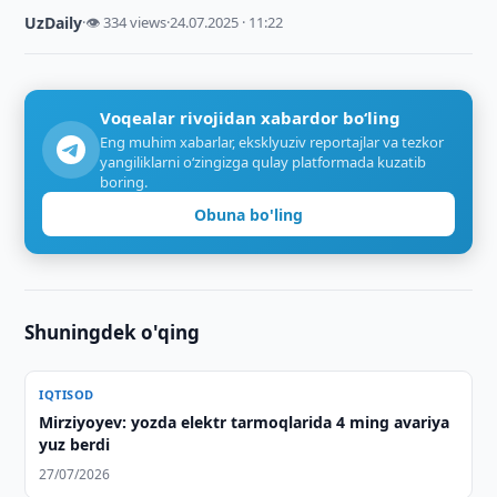
UzDaily
·
👁 334 views
·
24.07.2025 · 11:22
Voqealar rivojidan xabardor bo‘ling
Eng muhim xabarlar, eksklyuziv reportajlar va tezkor
yangiliklarni o‘zingizga qulay platformada kuzatib
boring.
Obuna bo'ling
Shuningdek o'qing
IQTISOD
Mirziyoyev: yozda elektr tarmoqlarida 4 ming avariya
yuz berdi
27/07/2026