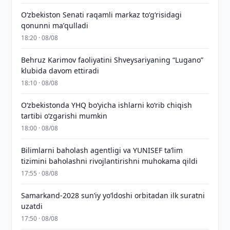
Oʻzbekiston Senati raqamli markaz toʻgʻrisidagi
qonunni maʼqulladi
18:20 · 08/08
Behruz Karimov faoliyatini Shveysariyaning “Lugano”
klubida davom ettiradi
18:10 · 08/08
O‘zbekistonda YHQ bo‘yicha ishlarni ko‘rib chiqish
tartibi o‘zgarishi mumkin
18:00 · 08/08
Bilimlarni baholash agentligi va YUNISEF taʼlim
tizimini baholashni rivojlantirishni muhokama qildi
17:55 · 08/08
Samarkand-2028 sunʼiy yo‘ldoshi orbitadan ilk suratni
uzatdi
17:50 · 08/08