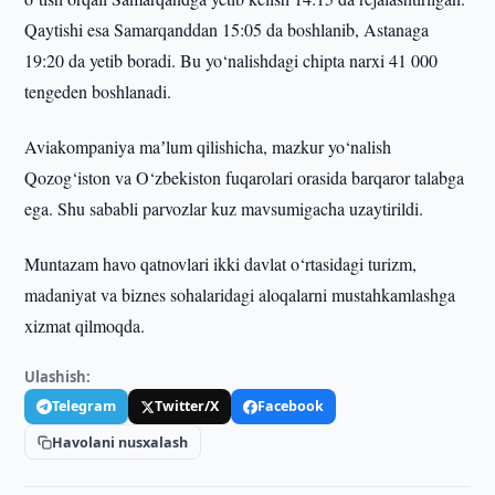
Qaytishi esa Samarqanddan 15:05 da boshlanib, Astanaga
19:20 da yetib boradi. Bu yo‘nalishdagi chipta narxi 41 000
tengeden boshlanadi.
Aviakompaniya maʼlum qilishicha, mazkur yo‘nalish
Qozog‘iston va O‘zbekiston fuqarolari orasida barqaror talabga
ega. Shu sababli parvozlar kuz mavsumigacha uzaytirildi.
Muntazam havo qatnovlari ikki davlat o‘rtasidagi turizm,
madaniyat va biznes sohalaridagi aloqalarni mustahkamlashga
xizmat qilmoqda.
Ulashish:
Telegram
Twitter/X
Facebook
Havolani nusxalash