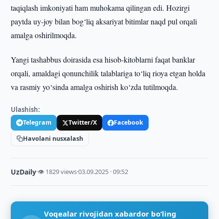
taqiqlash imkoniyati ham muhokama qilingan edi. Hozirgi
paytda uy-joy bilan bog‘liq aksariyat bitimlar naqd pul orqali
amalga oshirilmoqda.
Yangi tashabbus doirasida esa hisob-kitoblarni faqat banklar
orqali, amaldagi qonunchilik talablariga to‘liq rioya etgan holda
va rasmiy yo‘sinda amalga oshirish ko‘zda tutilmoqda.
Ulashish:
Telegram
Twitter/X
Facebook
Havolani nusxalash
UzDaily
·
👁 1829 views
·
03.09.2025 · 09:52
Voqealar rivojidan xabardor bo‘ling