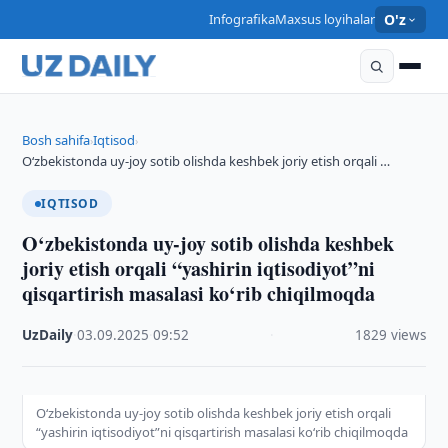
Infografika
Maxsus loyihalar
O'z
Bosh sahifa
Iqtisod
›
›
O‘zbekistonda uy-joy sotib olishda keshbek joriy etish orqali …
IQTISOD
O‘zbekistonda uy-joy sotib olishda keshbek
joriy etish orqali “yashirin iqtisodiyot”ni
qisqartirish masalasi ko‘rib chiqilmoqda
UzDaily
·
03.09.2025
·
09:52
·
1829 views
O‘zbekistonda uy-joy sotib olishda keshbek joriy etish orqali
“yashirin iqtisodiyot”ni qisqartirish masalasi ko‘rib chiqilmoqda