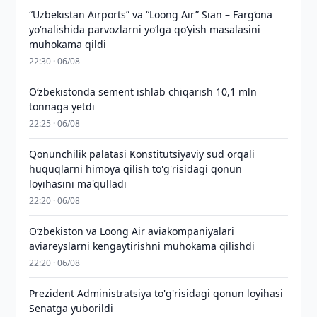
“Uzbekistan Airports” va “Loong Air” Sian – Farg‘ona
yo‘nalishida parvozlarni yo‘lga qo‘yish masalasini
muhokama qildi
22:30 · 06/08
O‘zbekistonda sement ishlab chiqarish 10,1 mln
tonnaga yetdi
22:25 · 06/08
Qonunchilik palatasi Konstitutsiyaviy sud orqali
huquqlarni himoya qilish to'g'risidagi qonun
loyihasini ma'qulladi
22:20 · 06/08
Oʻzbekiston va Loong Air aviakompaniyalari
aviareyslarni kengaytirishni muhokama qilishdi
22:20 · 06/08
Prezident Administratsiya to'g'risidagi qonun loyihasi
Senatga yuborildi