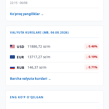
22:15 · 06/08
Ko'proq yangiliklar →
VALYUTA KURSLARI (MB, 06.08.2026)
USD
11886,72 so'm
↓ 0.46%
EUR
13717,27 so'm
↓ 0.19%
RUB
146,37 so'm
↓ 0.71%
Barcha valyuta kurslari →
ENG KO'P O'QILGAN