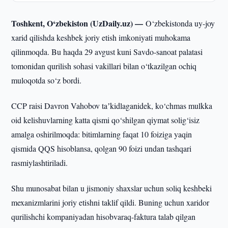
Toshkent, O‘zbekiston (UzDaily.uz) —
O‘zbekistonda uy-joy
xarid qilishda keshbek joriy etish imkoniyati muhokama
qilinmoqda. Bu haqda 29 avgust kuni Savdo-sanoat palatasi
tomonidan qurilish sohasi vakillari bilan o‘tkazilgan ochiq
muloqotda so‘z bordi.
CCP raisi Davron Vahobov taʼkidlaganidek, ko‘chmas mulkka
oid kelishuvlarning katta qismi qo‘shilgan qiymat solig‘isiz
amalga oshirilmoqda: bitimlarning faqat 10 foiziga yaqin
qismida QQS hisoblansa, qolgan 90 foizi undan tashqari
rasmiylashtiriladi.
Shu munosabat bilan u jismoniy shaxslar uchun soliq keshbeki
mexanizmlarini joriy etishni taklif qildi. Buning uchun xaridor
qurilishchi kompaniyadan hisobvaraq-faktura talab qilgan