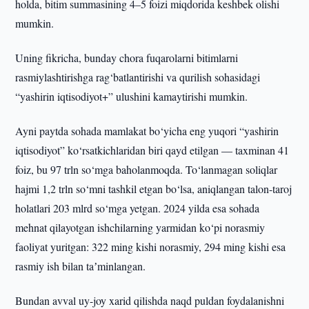
holda, bitim summasining 4–5 foizi miqdorida keshbek olishi
mumkin.
Uning fikricha, bunday chora fuqarolarni bitimlarni
rasmiylashtirishga rag‘batlantirishi va qurilish sohasidagi
“yashirin iqtisodiyot+” ulushini kamaytirishi mumkin.
Ayni paytda sohada mamlakat bo‘yicha eng yuqori “yashirin
iqtisodiyot” ko‘rsatkichlaridan biri qayd etilgan — taxminan 41
foiz, bu 97 trln so‘mga baholanmoqda. To‘lanmagan soliqlar
hajmi 1,2 trln so‘mni tashkil etgan bo‘lsa, aniqlangan talon-taroj
holatlari 203 mlrd so‘mga yetgan. 2024 yilda esa sohada
mehnat qilayotgan ishchilarning yarmidan ko‘pi norasmiy
faoliyat yuritgan: 322 ming kishi norasmiy, 294 ming kishi esa
rasmiy ish bilan taʼminlangan.
Bundan avval uy-joy xarid qilishda naqd puldan foydalanishni