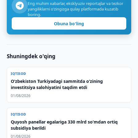
Eng muhim xabarlar, eksklyuziv reportajlar va tezkor
yangiliklarni o‘zingizga qulay platformada kuzatib
boring.
Obuna bo'ling
Shuningdek o'qing
IQTISOD
Oʻzbekiston Turkiyadagi sammitda oʻzining
investitsiya salohiyatini taqdim etdi
01/08/2026
IQTISOD
Quyosh panellar egalariga 330 mlrd so‘mdan ortiq
subsidiya berildi
01/08/2026