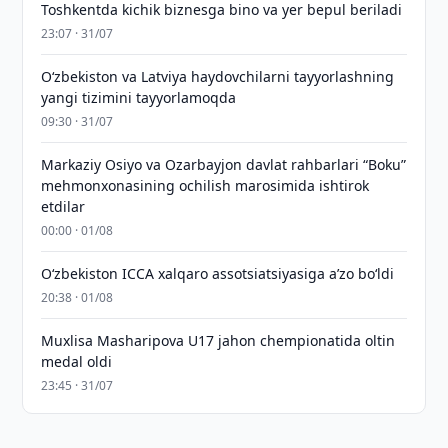
Toshkentda kichik biznesga bino va yer bepul beriladi
23:07 · 31/07
Oʻzbekiston va Latviya haydovchilarni tayyorlashning
yangi tizimini tayyorlamoqda
09:30 · 31/07
Markaziy Osiyo va Ozarbayjon davlat rahbarlari “Boku”
mehmonxonasining ochilish marosimida ishtirok
etdilar
00:00 · 01/08
O‘zbekiston ICCA xalqaro assotsiatsiyasiga aʼzo bo‘ldi
20:38 · 01/08
Muxlisa Masharipova U17 jahon chempionatida oltin
medal oldi
23:45 · 31/07