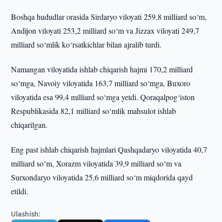
Boshqa hududlar orasida Sirdaryo viloyati 259,8 milliard so‘m,
Andijon viloyati 253,2 milliard so‘m va Jizzax viloyati 249,7
milliard so‘mlik ko‘rsatkichlar bilan ajralib turdi.
Namangan viloyatida ishlab chiqarish hajmi 170,2 milliard
so‘mga, Navoiy viloyatida 163,7 milliard so‘mga, Buxoro
viloyatida esa 99,4 milliard so‘mga yetdi. Qoraqalpog‘iston
Respublikasida 82,1 milliard so‘mlik mahsulot ishlab
chiqarilgan.
Eng past ishlab chiqarish hajmlari Qashqadaryo viloyatida 40,7
milliard so‘m, Xorazm viloyatida 39,9 milliard so‘m va
Surxondaryo viloyatida 25,6 milliard so‘m miqdorida qayd
etildi.
Ulashish: