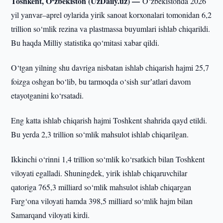
Toshkent, O‘zbekiston (UzDaily.uz) —
O‘zbekistonda 2026
yil yanvar–aprel oylarida yirik sanoat korxonalari tomonidan 6,2
trillion so‘mlik rezina va plastmassa buyumlari ishlab chiqarildi.
Bu haqda Milliy statistika qo‘mitasi xabar qildi.
O‘tgan yilning shu davriga nisbatan ishlab chiqarish hajmi 25,7
foizga oshgan bo‘lib, bu tarmoqda o‘sish surʼatlari davom
etayotganini ko‘rsatadi.
Eng katta ishlab chiqarish hajmi Toshkent shahrida qayd etildi.
Bu yerda 2,3 trillion so‘mlik mahsulot ishlab chiqarilgan.
Ikkinchi o‘rinni 1,4 trillion so‘mlik ko‘rsatkich bilan Toshkent
viloyati egalladi. Shuningdek, yirik ishlab chiqaruvchilar
qatoriga 765,3 milliard so‘mlik mahsulot ishlab chiqargan
Farg‘ona viloyati hamda 398,5 milliard so‘mlik hajm bilan
Samarqand viloyati kirdi.