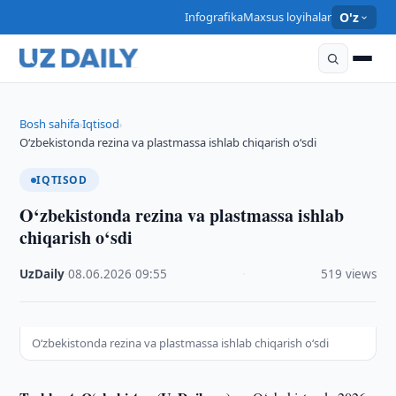
Infografika
Maxsus loyihalar
O'z
Bosh sahifa
Iqtisod
›
›
O‘zbekistonda rezina va plastmassa ishlab chiqarish o‘sdi
IQTISOD
O‘zbekistonda rezina va plastmassa ishlab
chiqarish o‘sdi
UzDaily
·
08.06.2026
·
09:55
·
519 views
O‘zbekistonda rezina va plastmassa ishlab chiqarish o‘sdi