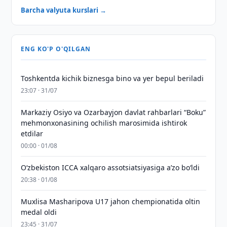
Barcha valyuta kurslari →
ENG KO'P O'QILGAN
Toshkentda kichik biznesga bino va yer bepul beriladi
23:07 · 31/07
Markaziy Osiyo va Ozarbayjon davlat rahbarlari “Boku”
mehmonxonasining ochilish marosimida ishtirok
etdilar
00:00 · 01/08
O‘zbekiston ICCA xalqaro assotsiatsiyasiga aʼzo bo‘ldi
20:38 · 01/08
Muxlisa Masharipova U17 jahon chempionatida oltin
medal oldi
23:45 · 31/07