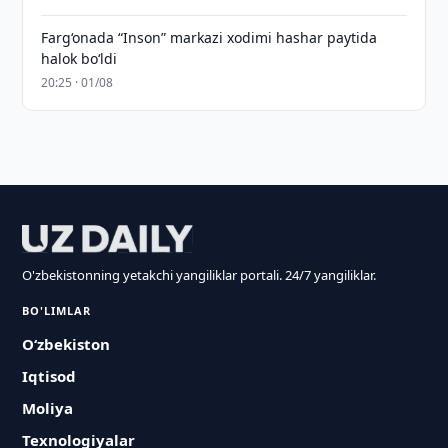
Farg‘onada “Inson” markazi xodimi hashar paytida
halok bo‘ldi
20:25 · 01/08
O'zbekistonning yetakchi yangiliklar portali. 24/7 yangiliklar.
BO'LIMLAR
O‘zbekiston
Iqtisod
Moliya
Texnologiyalar