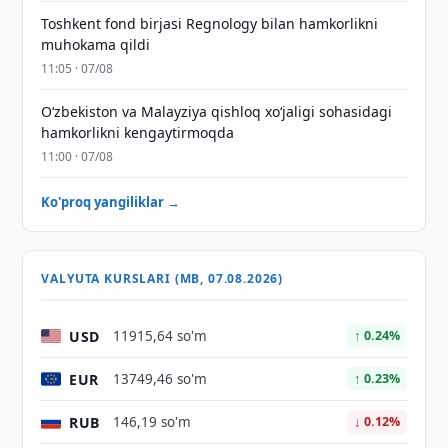
Toshkent fond birjasi Regnology bilan hamkorlikni
muhokama qildi
11:05 · 07/08
Oʻzbekiston va Malayziya qishloq xoʻjaligi sohasidagi
hamkorlikni kengaytirmoqda
11:00 · 07/08
Ko'proq yangiliklar →
VALYUTA KURSLARI (MB, 07.08.2026)
USD
11915,64 so'm
↑ 0.24%
EUR
13749,46 so'm
↑ 0.23%
RUB
146,19 so'm
↓ 0.12%