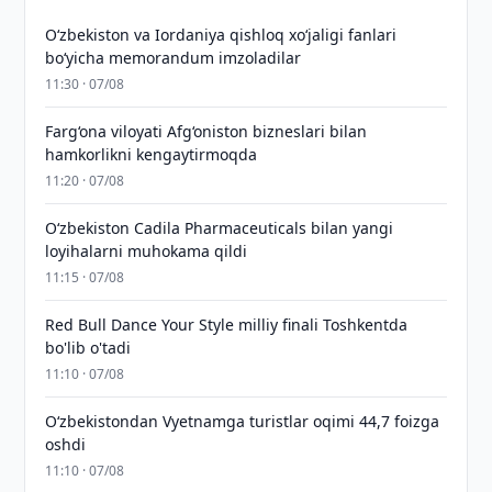
Oʻzbekiston va Iordaniya qishloq xoʻjaligi fanlari
boʻyicha memorandum imzoladilar
11:30 · 07/08
Farg‘ona viloyati Afg‘oniston bizneslari bilan
hamkorlikni kengaytirmoqda
11:20 · 07/08
Oʻzbekiston Cadila Pharmaceuticals bilan yangi
loyihalarni muhokama qildi
11:15 · 07/08
Red Bull Dance Your Style milliy finali Toshkentda
bo'lib o'tadi
11:10 · 07/08
O‘zbekistondan Vyetnamga turistlar oqimi 44,7 foizga
oshdi
11:10 · 07/08