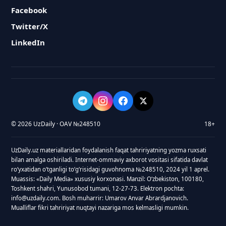
Facebook
Twitter/X
LinkedIn
© 2026 UzDaily · OAV №248510
18+
UzDaily.uz materiallaridan foydalanish faqat tahririyatning yozma ruxsati
bilan amalga oshiriladi. Internet-ommaviy axborot vositasi sifatida davlat
roʻyxatidan oʻtganligi toʻgʻrisidagi guvohnoma №248510, 2024 yil 1 aprel.
Muassis: «Daily Media» xususiy korxonasi. Manzil: Oʻzbekiston, 100180,
Toshkent shahri, Yunusobod tumani, 12-27-73. Elektron pochta:
info@uzdaily.com. Bosh muharrir: Umarov Anvar Abrardjanovich.
Mualliflar fikri tahririyat nuqtayi nazariga mos kelmasligi mumkin.