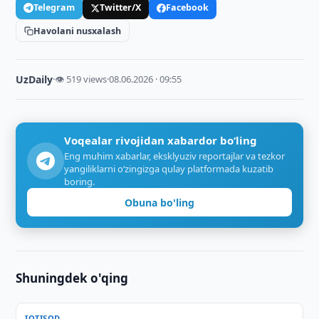
Telegram
Twitter/X
Facebook
Havolani nusxalash
UzDaily
·
👁 519 views
·
08.06.2026 · 09:55
Voqealar rivojidan xabardor bo‘ling
Eng muhim xabarlar, eksklyuziv reportajlar va tezkor
yangiliklarni o‘zingizga qulay platformada kuzatib
boring.
Obuna bo'ling
Shuningdek o'qing
IQTISOD