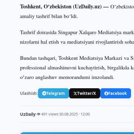
Toshkent, O‘zbekiston (UzDaily.uz) —
O‘zbekisto
amaliy tashrif bilan bo‘ldi.
Tashrif doirasida Singapur Xalqaro Mediatsiya marka
nizolarni hal etish va mediatsiyani rivojlantirish soh
Bundan tashqari, Toshkent Mediatsiya Markazi va S
professional almashinuvni kuchaytirish, birgalikda ka
oʻzaro anglashuv memorandumi imzolandi.
Ulashish:
Telegram
Twitter/X
Facebook
UzDaily
·
👁 491 views
·
30.08.2025 · 12:00