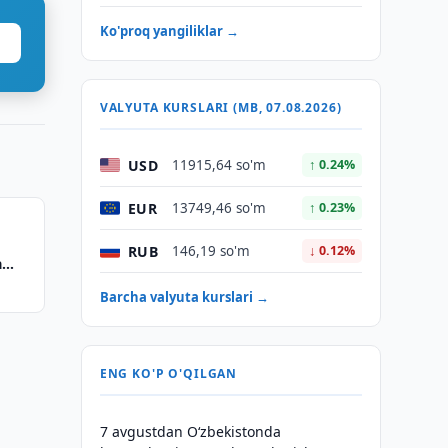
Ko'proq yangiliklar →
VALYUTA KURSLARI (MB, 07.08.2026)
USD
11915,64 so'm
↑ 0.24%
EUR
13749,46 so'm
↑ 0.23%
RUB
146,19 so'm
↓ 0.12%
a
Barcha valyuta kurslari →
ENG KO'P O'QILGAN
7 avgustdan O‘zbekistonda