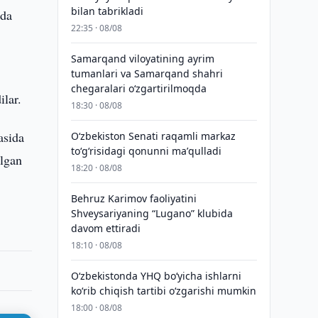
bilan tabrikladi
rda
22:35 · 08/08
Samarqand viloyatining ayrim
tumanlari va Samarqand shahri
chegaralari oʻzgartirilmoqda
ilar.
18:30 · 08/08
asida
Oʻzbekiston Senati raqamli markaz
toʻgʻrisidagi qonunni maʼqulladi
ilgan
18:20 · 08/08
Behruz Karimov faoliyatini
Shveysariyaning “Lugano” klubida
davom ettiradi
18:10 · 08/08
O‘zbekistonda YHQ bo‘yicha ishlarni
ko‘rib chiqish tartibi o‘zgarishi mumkin
18:00 · 08/08