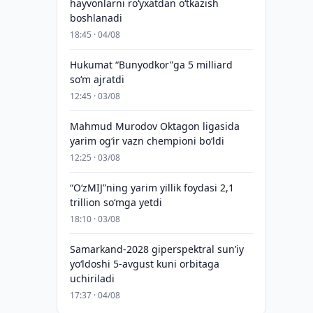
hayvonlarni ro‘yxatdan o‘tkazish
boshlanadi
18:45 · 04/08
Hukumat “Bunyodkor”ga 5 milliard
so‘m ajratdi
12:45 · 03/08
Mahmud Murodov Oktagon ligasida
yarim og‘ir vazn chempioni bo‘ldi
12:25 · 03/08
“O‘zMIJ”ning yarim yillik foydasi 2,1
trillion so‘mga yetdi
18:10 · 03/08
Samarkand-2028 giperspektral sun’iy
yo‘ldoshi 5-avgust kuni orbitaga
uchiriladi
17:37 · 04/08