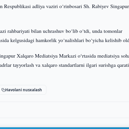
n Respublikasi adliya vaziri o‘rinbosari Sh. Rabiyev Singapu
zi rahbariyati bilan uchrashuv bo‘lib o‘tdi, unda tomonlar
asida kelgusidagi hamkorlik yo‘nalishlari bo‘yicha kelishib old
ingapur Xalqaro Mediatsiya Markazi oʻrtasida mediatsiya soh
drlar tayyorlash va xalqaro standartlarni ilgari surishga qarat
Havolani nusxalash