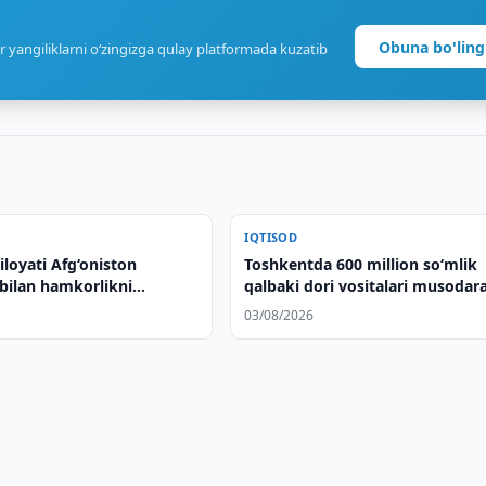
Obuna bo'ling
r yangiliklarni o‘zingizga qulay platformada kuzatib
IQTISOD
iloyati Afg‘oniston
Toshkentda 600 million so‘mlik
 bilan hamkorlikni
qalbaki dori vositalari musodar
rmoqda
qilindi
03/08/2026