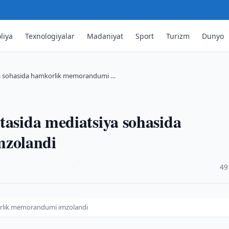
liya
Texnologiyalar
Madaniyat
Sport
Turizm
Dunyo
iya sohasida hamkorlik memorandumi …
tasida mediatsiya sohasida
zolandi
·
49
korlik memorandumi imzolandi