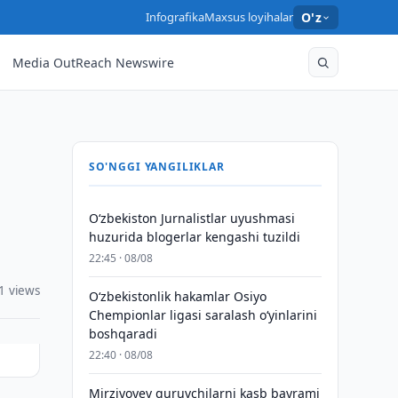
Infografika
Maxsus loyihalar
O'z
Media OutReach Newswire
SO'NGGI YANGILIKLAR
O‘zbekiston Jurnalistlar uyushmasi
huzurida blogerlar kengashi tuzildi
22:45 · 08/08
1 views
O‘zbekistonlik hakamlar Osiyo
Chempionlar ligasi saralash o‘yinlarini
boshqaradi
22:40 · 08/08
Mirziyoyev quruvchilarni kasb bayrami