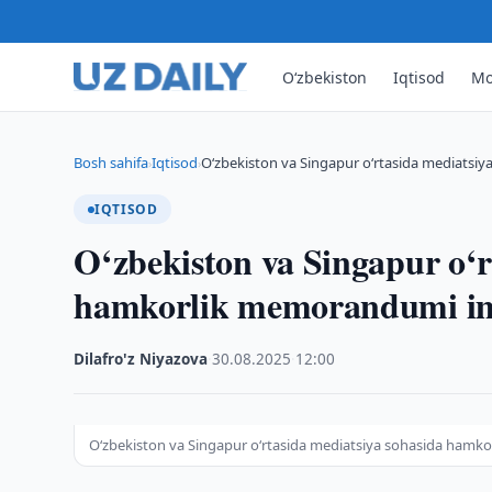
O‘zbekiston
Iqtisod
Mo
Bosh sahifa
Iqtisod
O‘zbekiston va Singapur o‘rtasida mediats
›
›
IQTISOD
O‘zbekiston va Singapur o‘r
hamkorlik memorandumi im
Dilafro'z Niyazova
·
30.08.2025
·
12:00
O‘zbekiston va Singapur o‘rtasida mediatsiya sohasida ham