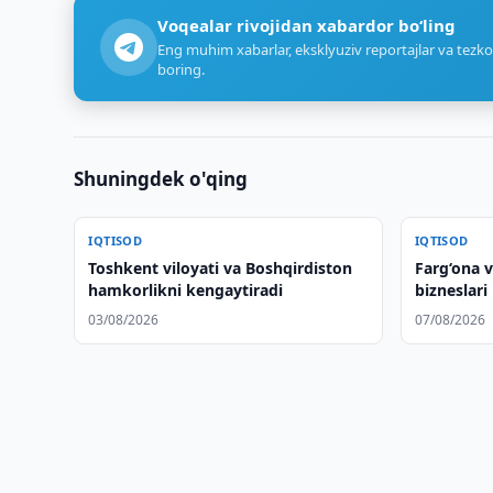
Voqealar rivojidan xabardor bo‘ling
Eng muhim xabarlar, eksklyuziv reportajlar va tezko
boring.
Shuningdek o'qing
IQTISOD
IQTISOD
Toshkent viloyati va Boshqirdiston
Farg‘ona v
hamkorlikni kengaytiradi
bizneslari
kengayti
03/08/2026
07/08/2026