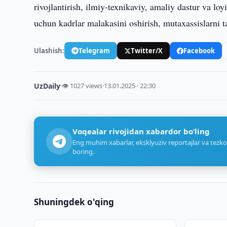
rivojlantirish, ilmiy-texnikaviy, amaliy dastur va loy
uchun kadrlar malakasini oshirish, mutaxassislarni t
Ulashish:
Telegram
Twitter/X
Facebook
UzDaily
·
👁 1027 views
·
13.01.2025 · 22:30
Voqealar rivojidan xabardor bo‘ling
Eng muhim xabarlar, eksklyuziv reportajlar va tezko
boring.
Shuningdek o'qing