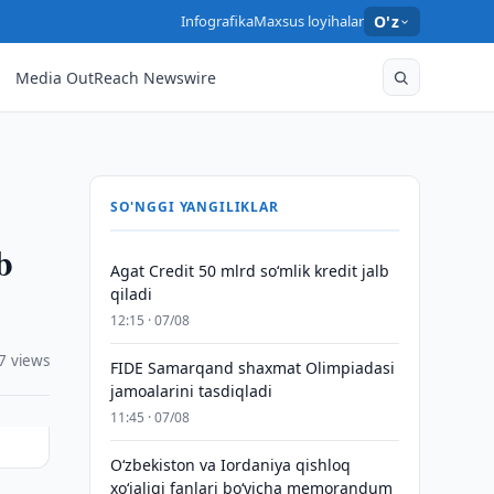
Infografika
Maxsus loyihalar
O'z
Media OutReach Newswire
SO'NGGI YANGILIKLAR
b
Agat Credit 50 mlrd so‘mlik kredit jalb
qiladi
12:15 · 07/08
7 views
FIDE Samarqand shaxmat Olimpiadasi
jamoalarini tasdiqladi
11:45 · 07/08
Oʻzbekiston va Iordaniya qishloq
xoʻjaligi fanlari boʻyicha memorandum