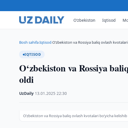
O‘zbekiston
Iqtisod
Mo
Bosh sahifa
Iqtisod
O‘zbekiston va Rossiya baliq ovlash kvotalari
›
›
IQTISOD
O‘zbekiston va Rossiya baliq
oldi
UzDaily
·
13.01.2025
·
22:30
O‘zbekiston va Rossiya baliq ovlash kvotalari bo‘yicha kelishib 