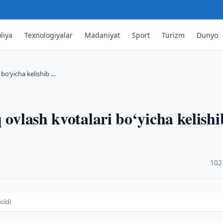
liya
Texnologiyalar
Madaniyat
Sport
Turizm
Dunyo
 bo‘yicha kelishib …
 ovlash kvotalari bo‘yicha kelishi
·
102
oldi