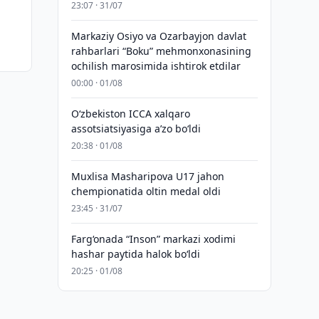
23:07 · 31/07
Markaziy Osiyo va Ozarbayjon davlat
rahbarlari “Boku” mehmonxonasining
ochilish marosimida ishtirok etdilar
00:00 · 01/08
O‘zbekiston ICCA xalqaro
assotsiatsiyasiga aʼzo bo‘ldi
20:38 · 01/08
Muxlisa Masharipova U17 jahon
chempionatida oltin medal oldi
23:45 · 31/07
Farg‘onada “Inson” markazi xodimi
hashar paytida halok bo‘ldi
20:25 · 01/08