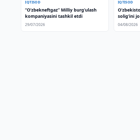
IQTISOD
IQTISOD
“Oʻzbekneftgaz” Milliy burgʻulash
O‘zbekist
kompaniyasini tashkil etdi
solig‘ini jo
29/07/2026
04/08/2026