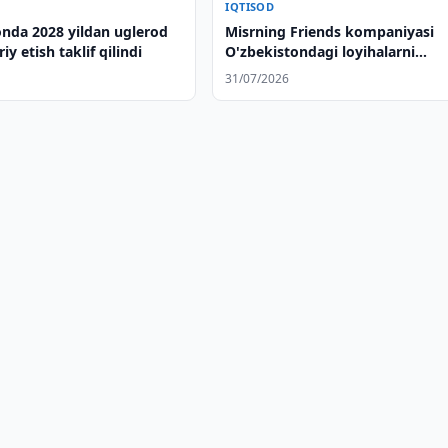
IQTISOD
onda 2028 yildan uglerod
Misrning Friends kompaniyasi
riy etish taklif qilindi
O'zbekistondagi loyihalarni
o'rganmoqda
31/07/2026