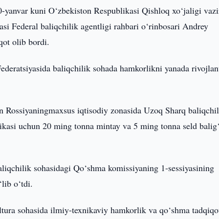
10-yanvar kuni O‘zbekiston Respublikasi Qishloq xo‘jaligi vazi
i Federal baliqchilik agentligi rahbari o‘rinbosari Andrey
ot olib bordi.
eratsiyasida baliqchilik sohada hamkorlikni yanada rivojlant
n Rossiyaningmaxsus iqtisodiy zonasida Uzoq Sharq baliqchil
kasi uchun 20 ming tonna mintay va 5 ming tonna seld balig‘
aliqchilik sohasidagi Qo‘shma komissiyaning 1-sessiyasining
ib o‘tdi.
tura sohasida ilmiy-texnikaviy hamkorlik va qo‘shma tadqiqot