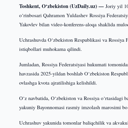
Toshkent, O‘zbekiston (UzDaily.uz) —
Joriy yil 
o‘rinbosari Qahramon Yuldashev Rossiya Federatsiyas
Yakovlev bilan video-konferens-aloqa shaklida muloq
Uchrashuvda O‘zbekiston Respublikasi va Rossiya Fed
istiqbollari muhokama qilindi.
Jumladan, Rossiya Federatsiyasi hukumati tomonida
havzasida 2025-yildan boshlab O‘zbekiston Respubli
ovlashga kvota ajratilishiga kelishildi.
O‘z navbatida, O‘zbekiston va Rossiya o‘rtasidagi b
yakuniy Bayonnomasi rasmiy imzolash marosimi bo‘l
Uchrashuv yakunida tomonlar baliqchilik va akvakul