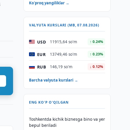
i
Ko'proq yangiliklar →
VALYUTA KURSLARI (MB, 07.08.2026)
USD
11915,64 so'm
↑ 0.24%
EUR
13749,46 so'm
↑ 0.23%
RUB
146,19 so'm
↓ 0.12%
Barcha valyuta kurslari →
ENG KO'P O'QILGAN
Toshkentda kichik biznesga bino va yer
bepul beriladi