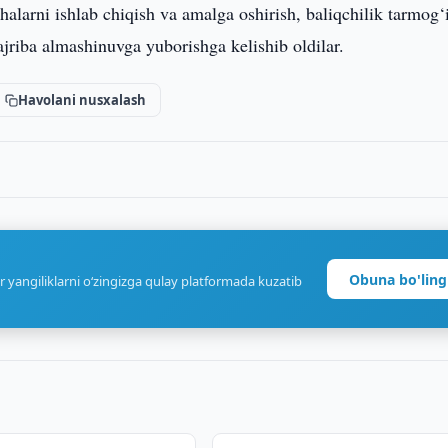
ihalarni ishlab chiqish va amalga oshirish, baliqchilik tarmog‘
ajriba almashinuvga yuborishga kelishib oldilar.
Havolani nusxalash
Obuna bo'ling
r yangiliklarni o‘zingizga qulay platformada kuzatib