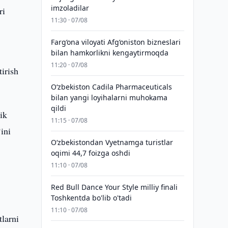
imzoladilar
ri
11:30 · 07/08
Farg‘ona viloyati Afg‘oniston bizneslari
bilan hamkorlikni kengaytirmoqda
11:20 · 07/08
irish
Oʻzbekiston Cadila Pharmaceuticals
bilan yangi loyihalarni muhokama
qildi
ik
11:15 · 07/08
ini
O‘zbekistondan Vyetnamga turistlar
oqimi 44,7 foizga oshdi
11:10 · 07/08
Red Bull Dance Your Style milliy finali
Toshkentda bo'lib o'tadi
11:10 · 07/08
larni