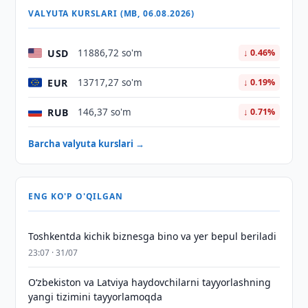
VALYUTA KURSLARI (MB, 06.08.2026)
USD
11886,72 so'm
↓ 0.46%
EUR
13717,27 so'm
↓ 0.19%
RUB
146,37 so'm
↓ 0.71%
Barcha valyuta kurslari →
ENG KO'P O'QILGAN
Toshkentda kichik biznesga bino va yer bepul beriladi
23:07 · 31/07
Oʻzbekiston va Latviya haydovchilarni tayyorlashning
yangi tizimini tayyorlamoqda