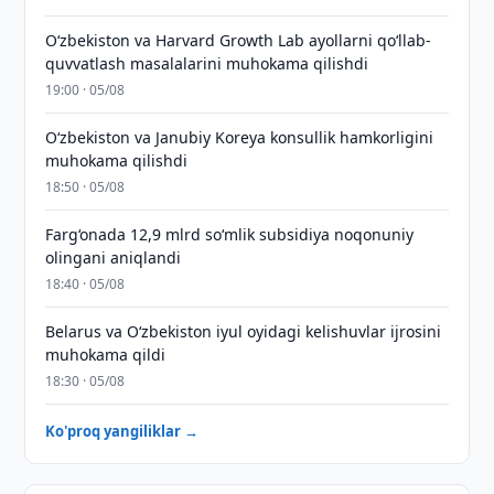
Oʻzbekiston va Harvard Growth Lab ayollarni qoʻllab-
quvvatlash masalalarini muhokama qilishdi
19:00 · 05/08
Oʻzbekiston va Janubiy Koreya konsullik hamkorligini
muhokama qilishdi
18:50 · 05/08
Farg‘onada 12,9 mlrd so‘mlik subsidiya noqonuniy
olingani aniqlandi
18:40 · 05/08
Belarus va O‘zbekiston iyul oyidagi kelishuvlar ijrosini
muhokama qildi
18:30 · 05/08
Ko'proq yangiliklar →