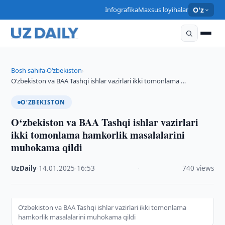
Infografika
Maxsus loyihalar
O'z
Bosh sahifa
O‘zbekiston
›
›
O‘zbekiston va BAA Tashqi ishlar vazirlari ikki tomonlama …
O‘ZBEKISTON
O‘zbekiston va BAA Tashqi ishlar vazirlari
ikki tomonlama hamkorlik masalalarini
muhokama qildi
UzDaily
·
14.01.2025
·
16:53
·
740 views
O‘zbekiston va BAA Tashqi ishlar vazirlari ikki tomonlama
hamkorlik masalalarini muhokama qildi