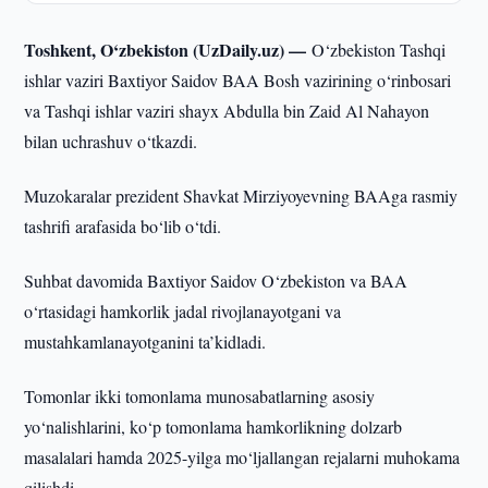
Toshkent, O‘zbekiston (UzDaily.uz) —
O‘zbekiston Tashqi
ishlar vaziri Baxtiyor Saidov BAA Bosh vazirining o‘rinbosari
va Tashqi ishlar vaziri shayx Abdulla bin Zaid Al Nahayon
bilan uchrashuv o‘tkazdi.
Muzokaralar prezident Shavkat Mirziyoyevning BAAga rasmiy
tashrifi arafasida bo‘lib o‘tdi.
Suhbat davomida Baxtiyor Saidov O‘zbekiston va BAA
o‘rtasidagi hamkorlik jadal rivojlanayotgani va
mustahkamlanayotganini ta’kidladi.
Tomonlar ikki tomonlama munosabatlarning asosiy
yo‘nalishlarini, ko‘p tomonlama hamkorlikning dolzarb
masalalari hamda 2025-yilga mo‘ljallangan rejalarni muhokama
qilishdi.