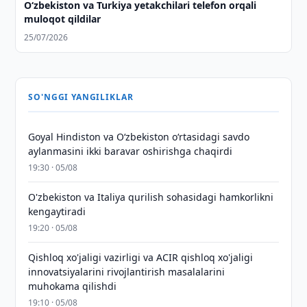
Oʻzbekiston va Turkiya yetakchilari telefon orqali
muloqot qildilar
25/07/2026
SO'NGGI YANGILIKLAR
Goyal Hindiston va Oʻzbekiston oʻrtasidagi savdo
aylanmasini ikki baravar oshirishga chaqirdi
19:30 · 05/08
O'zbekiston va Italiya qurilish sohasidagi hamkorlikni
kengaytiradi
19:20 · 05/08
Qishloq xo'jaligi vazirligi va ACIR qishloq xo'jaligi
innovatsiyalarini rivojlantirish masalalarini
muhokama qilishdi
19:10 · 05/08