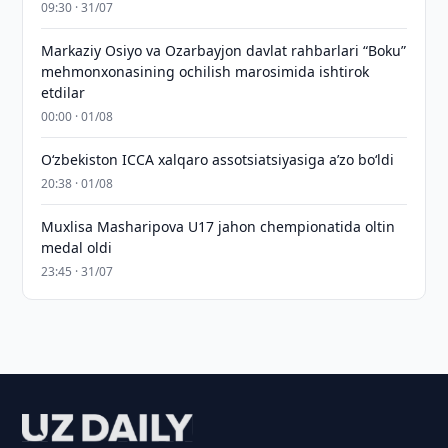
09:30 · 31/07
Markaziy Osiyo va Ozarbayjon davlat rahbarlari “Boku”
mehmonxonasining ochilish marosimida ishtirok
etdilar
00:00 · 01/08
O‘zbekiston ICCA xalqaro assotsiatsiyasiga aʼzo bo‘ldi
20:38 · 01/08
Muxlisa Masharipova U17 jahon chempionatida oltin
medal oldi
23:45 · 31/07