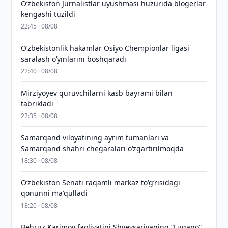
O‘zbekiston Jurnalistlar uyushmasi huzurida blogerlar
kengashi tuzildi
22:45 · 08/08
O‘zbekistonlik hakamlar Osiyo Chempionlar ligasi
saralash o‘yinlarini boshqaradi
22:40 · 08/08
Mirziyoyev quruvchilarni kasb bayrami bilan
tabrikladi
22:35 · 08/08
Samarqand viloyatining ayrim tumanlari va
Samarqand shahri chegaralari oʻzgartirilmoqda
18:30 · 08/08
Oʻzbekiston Senati raqamli markaz toʻgʻrisidagi
qonunni maʼqulladi
18:20 · 08/08
Behruz Karimov faoliyatini Shveysariyaning “Lugano”