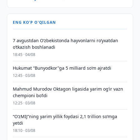
ENG KO'P O'QILGAN
7 avgustdan O‘zbekistonda hayvonlarni ro‘yxatdan
o‘tkazish boshlanadi
18:45 · 04/08
Hukumat “Bunyodkor”ga 5 milliard so‘m ajratdi
12:45 · 03/08
Mahmud Murodov Oktagon ligasida yarim og‘ir vazn
chempioni bo‘ldi
12:25 · 03/08
“O‘zMIJ”ning yarim yillik foydasi 2,1 trillion so‘mga
yetdi
18:10 · 03/08