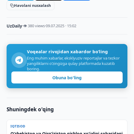
Havolani nusxalash
UzDaily
·
👁 380 views
·
09.07.2025 · 15:02
Voqealar rivojidan xabardor bo‘ling
Eng muhim xabarlar, eksklyuziv reportajlar va tezkor
yangiliklarni o‘zingizga qulay platformada kuzatib
boring.
Obuna bo'ling
Shuningdek o'qing
IQTISOD
Oʻzbekiston va Qirgʻiziston qishloq xoʻjaligi sohasidagi