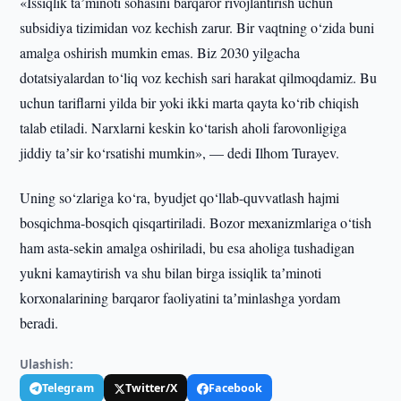
«Issiqlik taʼminoti sohasini barqaror rivojlantirish uchun
subsidiya tizimidan voz kechish zarur. Bir vaqtning o‘zida buni
amalga oshirish mumkin emas. Biz 2030 yilgacha
dotatsiyalardan to‘liq voz kechish sari harakat qilmoqdamiz. Bu
uchun tariflarni yilda bir yoki ikki marta qayta ko‘rib chiqish
talab etiladi. Narxlarni keskin ko‘tarish aholi farovonligiga
jiddiy taʼsir ko‘rsatishi mumkin», — dedi Ilhom Turayev.
Uning so‘zlariga ko‘ra, byudjet qo‘llab-quvvatlash hajmi
bosqichma-bosqich qisqartiriladi. Bozor mexanizmlariga o‘tish
ham asta-sekin amalga oshiriladi, bu esa aholiga tushadigan
yukni kamaytirish va shu bilan birga issiqlik taʼminoti
korxonalarining barqaror faoliyatini taʼminlashga yordam
beradi.
Ulashish:
Telegram
Twitter/X
Facebook