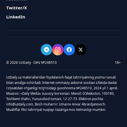
Twitter/X
LinkedIn
© 2026 UzDaily · OAV №248510
18+
UzDaily.uz materiallaridan foydalanish faqat tahririyatning yozma ruxsati
bilan amalga oshiriladi. Internet-ommaviy axborot vositasi sifatida davlat
roʻyxatidan oʻtganligi toʻgʻrisidagi guvohnoma №248510, 2024 yil 1 aprel.
Muassis: «Daily Media» xususiy korxonasi. Manzil: Oʻzbekiston, 100180,
Toshkent shahri, Yunusobod tumani, 12-27-73. Elektron pochta:
info@uzdaily.com. Bosh muharrir: Umarov Anvar Abrardjanovich.
Mualliflar fikri tahririyat nuqtayi nazariga mos kelmasligi mumkin.