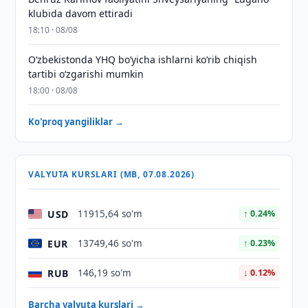
klubida davom ettiradi
18:10 · 08/08
O‘zbekistonda YHQ bo‘yicha ishlarni ko‘rib chiqish
tartibi o‘zgarishi mumkin
18:00 · 08/08
Ko'proq yangiliklar →
VALYUTA KURSLARI (MB, 07.08.2026)
USD
11915,64 so'm
↑ 0.24%
EUR
13749,46 so'm
↑ 0.23%
RUB
146,19 so'm
↓ 0.12%
Barcha valyuta kurslari →