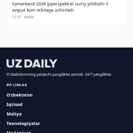
Samarkand-2028 giperspektral sun’iy yo‘ldoshi 5-
avgust kuni orbitaga uchiriladi
17:37 · 04/08
O'zbekistonning yetakchi yangiliklar portali. 24/7 yangiliklar.
BO'LIMLAR
O‘zbekiston
Iqtisod
Moliya
Texnologiyalar
Madaniyat