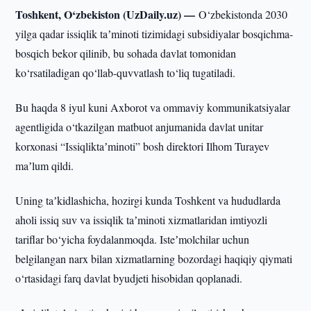
Toshkent, O‘zbekiston (UzDaily.uz) —
O‘zbekistonda 2030
yilga qadar issiqlik taʼminoti tizimidagi subsidiyalar bosqichma-
bosqich bekor qilinib, bu sohada davlat tomonidan
ko‘rsatiladigan qo‘llab-quvvatlash to‘liq tugatiladi.
Bu haqda 8 iyul kuni Axborot va ommaviy kommunikatsiyalar
agentligida o‘tkazilgan matbuot anjumanida davlat unitar
korxonasi “Issiqliktaʼminoti” bosh direktori Ilhom Turayev
maʼlum qildi.
Uning taʼkidlashicha, hozirgi kunda Toshkent va hududlarda
aholi issiq suv va issiqlik taʼminoti xizmatlaridan imtiyozli
tariflar bo‘yicha foydalanmoqda. Isteʼmolchilar uchun
belgilangan narx bilan xizmatlarning bozordagi haqiqiy qiymati
o‘rtasidagi farq davlat byudjeti hisobidan qoplanadi.