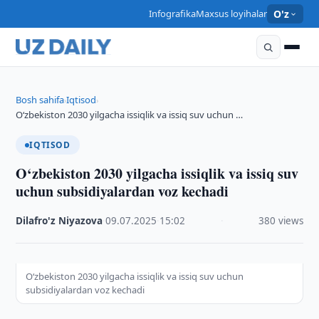
Infografika
Maxsus loyihalar
O'z
Bosh sahifa
Iqtisod
›
›
O‘zbekiston 2030 yilgacha issiqlik va issiq suv uchun …
IQTISOD
O‘zbekiston 2030 yilgacha issiqlik va issiq suv
uchun subsidiyalardan voz kechadi
Dilafro'z Niyazova
·
09.07.2025
·
15:02
·
380 views
O‘zbekiston 2030 yilgacha issiqlik va issiq suv uchun
subsidiyalardan voz kechadi