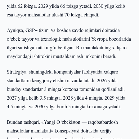
yilda 62 foizga, 2029 yilda 66 foizga yetadi, 2030 yilga kelib
esa tayyor mahsulotlar ulushi 70 foizga chiqadi.
Ayniqsa, GSP+ tizimi va boshqa savdo rejimlari doirasida
o‘zbek tayyor va texnologik mahsulotlarini Yevropa bozorlarida
ilgari surishga katta urg‘u berilgan. Bu mamlakatning xalqaro
maydondagi ishtirokini mustahkamlash imkonini beradi.
Strategiya, shuningdek, kompaniyalar faoliyatida xalqaro
standartlarni keng joriy etishni nazarda tutadi. 2026 yilda
bunday standartlar 3 mingta korxona tomonidan qo‘llaniladi,
2027 yilga kelib 3,5 mingta, 2028 yilda 4 mingta, 2029 yilda
4,5 mingta va 2030 yilga borib 5 mingta korxonaga yetadi.
Bundan tashqari, «Yangi O‘zbekiston — raqobatbardosh
mahsulotlar mamlakati» konsepsiyasi doirasida xorijiy