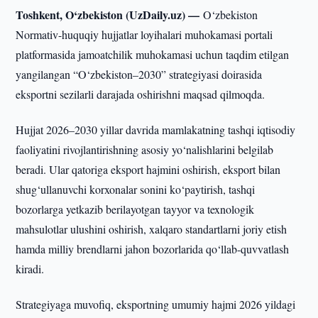
Toshkent, O‘zbekiston (UzDaily.uz) —
O‘zbekiston
Normativ-huquqiy hujjatlar loyihalari muhokamasi portali
platformasida jamoatchilik muhokamasi uchun taqdim etilgan
yangilangan “O‘zbekiston–2030” strategiyasi doirasida
eksportni sezilarli darajada oshirishni maqsad qilmoqda.
Hujjat 2026–2030 yillar davrida mamlakatning tashqi iqtisodiy
faoliyatini rivojlantirishning asosiy yo‘nalishlarini belgilab
beradi. Ular qatoriga eksport hajmini oshirish, eksport bilan
shug‘ullanuvchi korxonalar sonini ko‘paytirish, tashqi
bozorlarga yetkazib berilayotgan tayyor va texnologik
mahsulotlar ulushini oshirish, xalqaro standartlarni joriy etish
hamda milliy brendlarni jahon bozorlarida qo‘llab-quvvatlash
kiradi.
Strategiyaga muvofiq, eksportning umumiy hajmi 2026 yildagi