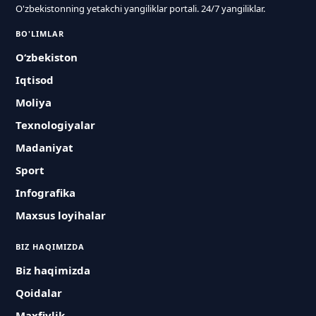
O'zbekistonning yetakchi yangiliklar portali. 24/7 yangiliklar.
BO'LIMLAR
O‘zbekiston
Iqtisod
Moliya
Texnologiyalar
Madaniyat
Sport
Infografika
Maxsus loyihalar
BIZ HAQIMIZDA
Biz haqimizda
Qoidalar
Maxfiylik