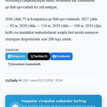
bozorlarga chiqarilayotgan milliy brendlarni har tomonlama
qo‘llab-quvvatlash ko‘zda tutilgan.
2026 yilda 75 ta kompaniya qo‘llab-quvvatlanadi, 2027 yilda
— 92 ta, 2028 yilda — 134 ta, 2029 yilda — 168 ta, 2030 yilga
kelib esa mamlakat mahsulotlarini xorijda faol tarzda namoyon
etayotgan eksportyorlar soni 200 taga yetadi.
Ulashish:
Telegram
Twitter/X
Facebook
Havolani nusxalash
UzDaily
·
👁 2261 views
·
02.01.2026 · 20:44
Voqealar rivojidan xabardor bo‘ling
Eng muhim xabarlar, eksklyuziv reportajlar va tezkor