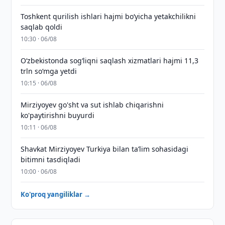
Toshkent qurilish ishlari hajmi bo‘yicha yetakchilikni
saqlab qoldi
10:30 · 06/08
O‘zbekistonda sog‘liqni saqlash xizmatlari hajmi 11,3
trln so‘mga yetdi
10:15 · 06/08
Mirziyoyev go'sht va sut ishlab chiqarishni
ko'paytirishni buyurdi
10:11 · 06/08
Shavkat Mirziyoyev Turkiya bilan taʼlim sohasidagi
bitimni tasdiqladi
10:00 · 06/08
Ko'proq yangiliklar →