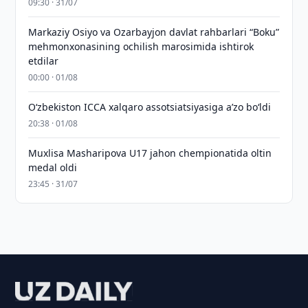
09:30 · 31/07
Markaziy Osiyo va Ozarbayjon davlat rahbarlari “Boku”
mehmonxonasining ochilish marosimida ishtirok
etdilar
00:00 · 01/08
O‘zbekiston ICCA xalqaro assotsiatsiyasiga aʼzo bo‘ldi
20:38 · 01/08
Muxlisa Masharipova U17 jahon chempionatida oltin
medal oldi
23:45 · 31/07