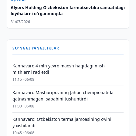
Alyors Holding O'zbekiston farmatsevtika sanoatidagi
loyihalarni o'rganmoqda
31/07/2026
SO'NGGI YANGILIKLAR
Kannavaro 4 mln yevro maosh haqidagi mish-
mishlarni rad etdi
11:15 · 06/08
Kannavaro Masharipovning Jahon chempionatida
qatnashmagani sababini tushuntirdi
11:00 · 06/08
Kannavaro: O‘zbekiston terma jamoasining o‘yini
yaxshilandi
10:45 · 06/08