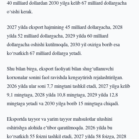
40 milliard dollardan 2030 yilga kelib 67 milliard dollargacha
o‘sishi kerak.
2027 yilda eksport hajmining 45 milliard dollargacha, 2028
yilda 52 milliard dollargacha, 2029 yilda 60 milliard
dollargacha oshishi kutilmoqda, 2030 yil oxiriga borib esa
ko‘rsatkich 67 milliard dollarga yetadi.
Shu bilan birga, eksport faoliyati bilan shug‘ullanuvchi
korxonalar sonini faol ravishda kengaytirish rejalashtirilgan.
2026 yilda ular soni 7,7 mingtani tashkil etadi, 2027 yilga kelib
9,1 mingtaga, 2028 yilda 10,8 mingtaga, 2029 yilda 12,8
mingtaga yetadi va 2030 yilga borib 15 mingtaga chiqadi.
Eksportda tayyor va yarim tayyor mahsulotlar ulushini
oshirishga alohida eʼtibor qaratilmoqda. 2026 yilda bu
ko‘rsatkich 55 foizni tashkil etadi, 2027 yilda 58 foizga, 2028