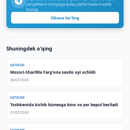
yangiliklarni o‘zingizga qulay platformada kuzatib
boring.
Obuna bo'ling
Shuningdek o'qing
IQTISOD
Mozori-Sharifda Farg'ona savdo uyi ochildi
28/07/2026
IQTISOD
Toshkentda kichik biznesga bino va yer bepul beriladi
31/07/2026
IQTISOD