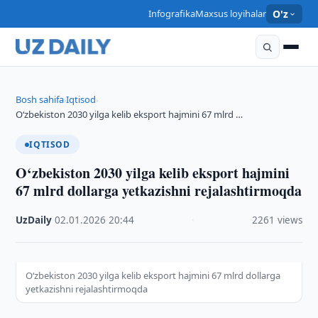
Infografika
Maxsus loyihalar
O'z
Bosh sahifa
Iqtisod
›
›
O‘zbekiston 2030 yilga kelib eksport hajmini 67 mlrd …
IQTISOD
O‘zbekiston 2030 yilga kelib eksport hajmini
67 mlrd dollarga yetkazishni rejalashtirmoqda
UzDaily
·
02.01.2026
·
20:44
·
2261 views
O‘zbekiston 2030 yilga kelib eksport hajmini 67 mlrd dollarga
yetkazishni rejalashtirmoqda