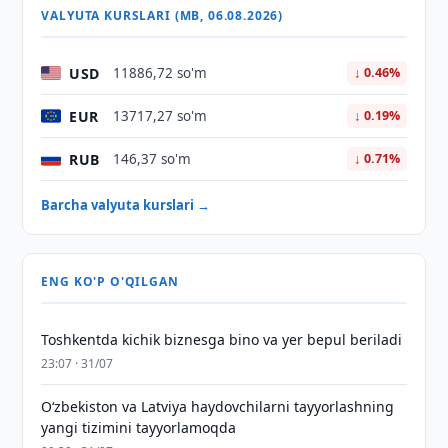
VALYUTA KURSLARI (MB, 06.08.2026)
USD
11886,72 so'm
↓ 0.46%
EUR
13717,27 so'm
↓ 0.19%
RUB
146,37 so'm
↓ 0.71%
Barcha valyuta kurslari →
ENG KO'P O'QILGAN
Toshkentda kichik biznesga bino va yer bepul beriladi
23:07 · 31/07
Oʻzbekiston va Latviya haydovchilarni tayyorlashning
yangi tizimini tayyorlamoqda