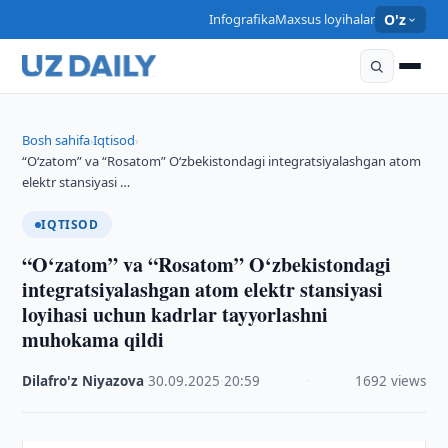
Infografika
Maxsus loyihalar
O'z
Bosh sahifa
Iqtisod
›
›
“O‘zatom” va “Rosatom” O‘zbekistondagi integratsiyalashgan atom
elektr stansiyasi …
IQTISOD
“O‘zatom” va “Rosatom” O‘zbekistondagi
integratsiyalashgan atom elektr stansiyasi
loyihasi uchun kadrlar tayyorlashni
muhokama qildi
Dilafro'z Niyazova
·
30.09.2025
·
20:59
·
1692 views