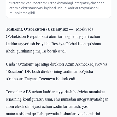
“O‘zatom” va “Rosatom” O‘zbekistondagi integratsiyalashgan
atom elektr stansiyasi loyihasi uchun kadrlar tayyorlashni
muhokama qildi
Toshkent, O‘zbekiston (UzDaily.uz) —
Moskvada
O‘zbekiston Respublikasi atom tarmog'i ehtiyojlari uchun
kadrlar tayyorlash bo‘yicha Rossiya-O‘zbekiston qo‘shma
ishchi guruhining majlisi bo‘lib o‘tdi.
Unda "O‘zatom" agentligi direktori Azim Axmedxadjayev va
"Rosatom" DK bosh direktorining xodimlar bo‘yicha
o‘rinbosari Tatyana Terenteva ishtirok etdi.
Tomonlar AES uchun kadrlar tayyorlash bo‘yicha mamlakat
rejasining konfiguratsiyasini, shu jumladan integratsiyalashgan
atom elektr stansiyasi uchun xodimlar tanlash, yosh
mutaxassislarni qo‘llab-quvvatlash shartlari va choralarini