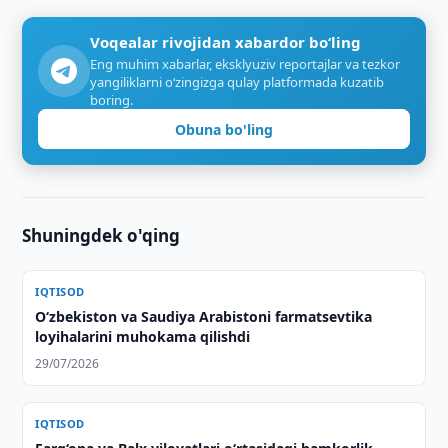
Voqealar rivojidan xabardor bo‘ling
Eng muhim xabarlar, eksklyuziv reportajlar va tezkor
yangiliklarni o‘zingizga qulay platformada kuzatib
boring.
Obuna bo'ling
Shuningdek o'qing
IQTISOD
Oʻzbekiston va Saudiya Arabistoni farmatsevtika
loyihalarini muhokama qilishdi
29/07/2026
IQTISOD