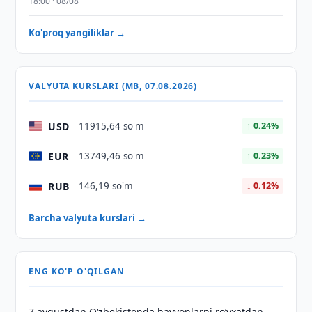
18:00 · 08/08
Ko'proq yangiliklar →
VALYUTA KURSLARI (MB, 07.08.2026)
USD
11915,64 so'm
↑ 0.24%
EUR
13749,46 so'm
↑ 0.23%
RUB
146,19 so'm
↓ 0.12%
Barcha valyuta kurslari →
ENG KO'P O'QILGAN
7 avgustdan O‘zbekistonda hayvonlarni ro‘yxatdan