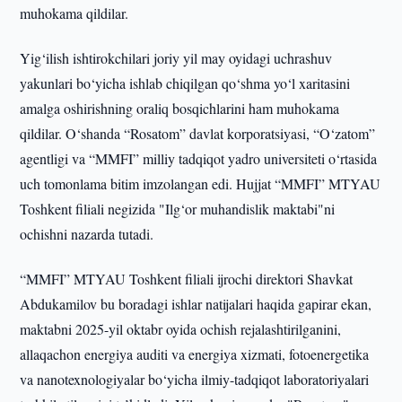
muhokama qildilar.
Yig‘ilish ishtirokchilari joriy yil may oyidagi uchrashuv
yakunlari bo‘yicha ishlab chiqilgan qo‘shma yo‘l xaritasini
amalga oshirishning oraliq bosqichlarini ham muhokama
qildilar. O‘shanda “Rosatom” davlat korporatsiyasi, “O‘zatom”
agentligi va “MMFI” milliy tadqiqot yadro universiteti o‘rtasida
uch tomonlama bitim imzolangan edi. Hujjat “MMFI” MTYAU
Toshkent filiali negizida "Ilg‘or muhandislik maktabi"ni
ochishni nazarda tutadi.
“MMFI” MTYAU Toshkent filiali ijrochi direktori Shavkat
Abdukamilov bu boradagi ishlar natijalari haqida gapirar ekan,
maktabni 2025-yil oktabr oyida ochish rejalashtirilganini,
allaqachon energiya auditi va energiya xizmati, fotoenergetika
va nanotexnologiyalar bo‘yicha ilmiy-tadqiqot laboratoriyalari