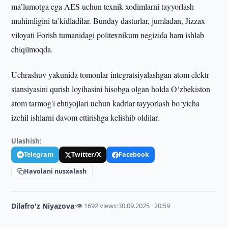
ma’lumotga ega AES uchun texnik xodimlarni tayyorlash
muhimligini ta’kidladilar. Bunday dasturlar, jumladan, Jizzax
viloyati Forish tumanidagi politexnikum negizida ham ishlab
chiqilmoqda.
Uchrashuv yakunida tomonlar integratsiyalashgan atom elektr
stansiyasini qurish loyihasini hisobga olgan holda O‘zbekiston
atom tarmog'i ehtiyojlari uchun kadrlar tayyorlash bo‘yicha
izchil ishlarni davom ettirishga kelishib oldilar.
Ulashish:
Telegram
Twitter/X
Facebook
Havolani nusxalash
Dilafro'z Niyazova
·
👁 1692 views
·
30.09.2025 · 20:59