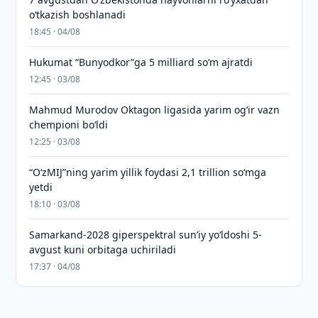
o‘tkazish boshlanadi
18:45 · 04/08
Hukumat “Bunyodkor”ga 5 milliard so‘m ajratdi
12:45 · 03/08
Mahmud Murodov Oktagon ligasida yarim og‘ir vazn
chempioni bo‘ldi
12:25 · 03/08
“O‘zMIJ”ning yarim yillik foydasi 2,1 trillion so‘mga
yetdi
18:10 · 03/08
Samarkand-2028 giperspektral sun’iy yo‘ldoshi 5-
avgust kuni orbitaga uchiriladi
17:37 · 04/08