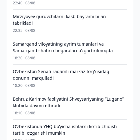
22:40 · 08/08
Mirziyoyev quruvchilarni kasb bayrami bilan
tabrikladi
22:35 · 08/08
Samarqand viloyatining ayrim tumanlari va
Samarqand shahri chegaralari oʻzgartirilmoqda
18:30 · 08/08
Oʻzbekiston Senati raqamli markaz toʻgʻrisidagi
qonunni maʼqulladi
18:20 · 08/08
Behruz Karimov faoliyatini Shveysariyaning “Lugano”
klubida davom ettiradi
18:10 · 08/08
O‘zbekistonda YHQ bo‘yicha ishlarni ko‘rib chiqish
tartibi o‘zgarishi mumkin