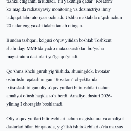
tashkil etilganini ta’kidladi. Yil yakuniga qadar "Rosatom"
ko‘magida radiatsiyaviy monitoring va dozimetriya ilmiy-
tadqiqot laboratoriyasi ochiladi. Ushbu maktabda o‘qish uchun
20 nafar eng yaxshi talaba tanlab olingan.
Bundan tashqari, kelgusi o‘quv yilidan boshlab Toshkent
shahridagi MMFIda yadro mutaxassisliklari bo‘yicha
magistratura dasturlari yo‘lga qo‘yiladi.
Qo‘shma ishchi guruh yig‘ilishida, shuningdek, kvotalar
oshirilishi rejalashtirilgan "Rosatom" obyektlarida
ixtisoslashtirilgan oliy o‘quv yurtlari bitiruvchilari uchun
amaliyot o‘tash haqida so‘z bordi. Amaliyot dasturi 2026-
yilning I choragida boshlanadi.
Oliy o‘quv yurtlari bitiruvchilari uchun magistratura va amaliyot
dasturlari bilan bir qatorda, yig‘ilish ishtirokchilari o‘rta maxsus