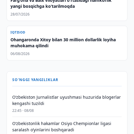
Farg‘ona va Balx viloyatlari o‘rtasidagi hamkorlik
yangi bosqichga ko‘tarilmoqda
28/07/2026
IQTISOD
Ohangaronda Xitoy bilan 30 million dollarlik loyiha
muhokama qilindi
06/08/2026
SO'NGGI YANGILIKLAR
O‘zbekiston Jurnalistlar uyushmasi huzurida blogerlar
kengashi tuzildi
22:45 · 08/08
O‘zbekistonlik hakamlar Osiyo Chempionlar ligasi
saralash o‘yinlarini boshqaradi