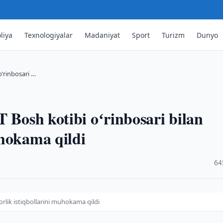
liya
Texnologiyalar
Madaniyat
Sport
Turizm
Dunyo
oʻrinbosari …
 Bosh kotibi oʻrinbosari bilan
uhokama qildi
·
64
orlik istiqbollarini muhokama qildi