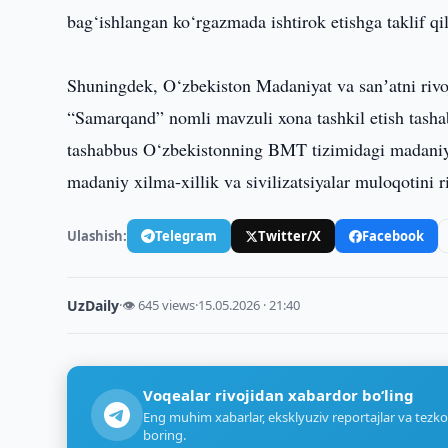
bag‘ishlangan ko‘rgazmada ishtirok etishga taklif qil
Shuningdek, O‘zbekiston Madaniyat va sanʼatni riv
“Samarqand” nomli mavzuli xona tashkil etish tasha
tashabbus O‘zbekistonning BMT tizimidagi madaniy
madaniy xilma-xillik va sivilizatsiyalar muloqotini r
Ulashish:
Telegram
Twitter/X
Facebook
UzDaily
·
👁 645 views
·
15.05.2026 · 21:40
Voqealar rivojidan xabardor bo‘ling
Eng muhim xabarlar, eksklyuziv reportajlar va tezko
boring.