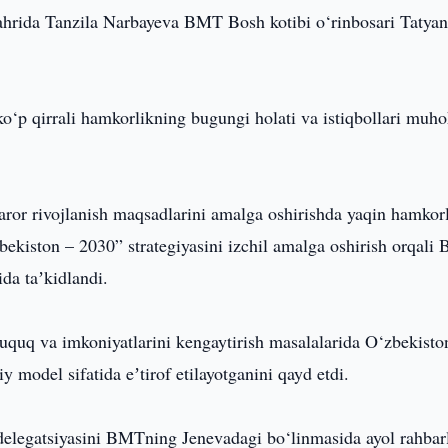
hrida Tanzila Narbayeva BMT Bosh kotibi o‘rinbosari Tatya
‘p qirrali hamkorlikning bugungi holati va istiqbollari mu
ror rivojlanish maqsadlarini amalga oshirishda yaqin hamkor
ekiston – 2030” strategiyasini izchil amalga oshirish orqal
ida taʼkidlandi.
huquq va imkoniyatlarini kengaytirish masalalarida O‘zbekisto
model sifatida eʼtirof etilayotganini qayd etdi.
delegatsiyasini BMTning Jenevadagi bo‘linmasida ayol rahbar