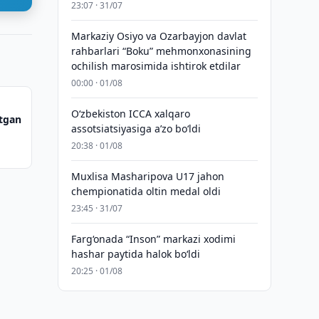
23:07 · 31/07
Markaziy Osiyo va Ozarbayjon davlat
rahbarlari “Boku” mehmonxonasining
ochilish marosimida ishtirok etdilar
00:00 · 01/08
O‘zbekiston ICCA xalqaro
otgan
assotsiatsiyasiga aʼzo bo‘ldi
20:38 · 01/08
Muxlisa Masharipova U17 jahon
chempionatida oltin medal oldi
23:45 · 31/07
Farg‘onada “Inson” markazi xodimi
hashar paytida halok bo‘ldi
20:25 · 01/08