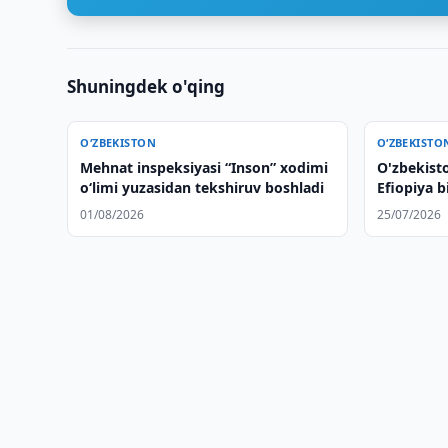
Shuningdek o'qing
O‘ZBEKISTON
O‘ZBEKISTO
Mehnat inspeksiyasi “Inson” xodimi
O'zbekisto
o‘limi yuzasidan tekshiruv boshladi
Efiopiya b
soddalasht
01/08/2026
25/07/2026
muzokaral