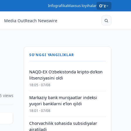
Infografika
Maxsus loyihalar
O'z
Media OutReach Newswire
SO'NGGI YANGILIKLAR
NAQD-EX O‘zbekistonda kripto-do‘kon
litsenziyasini oldi
18:05 · 07/08
5 views
Markaziy bank murojaatlar indeksi
yuqori banklarni eʼlon qildi
18:01 · 07/08
Chorvachilik sohasida subsidiyalar
ajratiladi