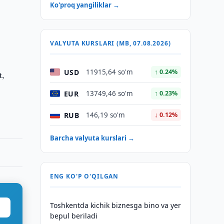
Ko'proq yangiliklar →
VALYUTA KURSLARI (MB, 07.08.2026)
USD
11915,64 so'm
↑ 0.24%
t,
EUR
13749,46 so'm
↑ 0.23%
RUB
146,19 so'm
↓ 0.12%
Barcha valyuta kurslari →
ENG KO'P O'QILGAN
Toshkentda kichik biznesga bino va yer
bepul beriladi