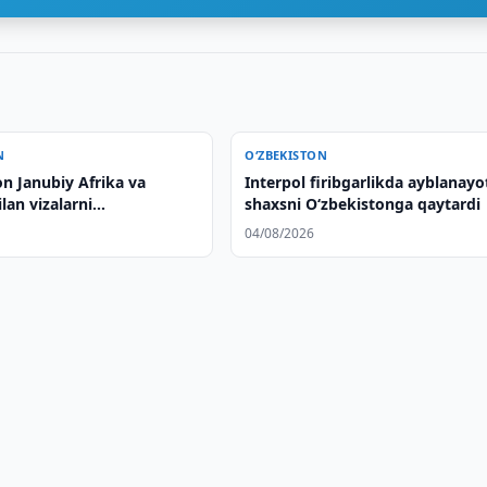
N
O‘ZBEKISTON
n Janubiy Afrika va
Interpol firibgarlikda ayblanay
ilan vizalarni
shaxsni O‘zbekistonga qaytardi
irish bo'yicha
04/08/2026
ar olib bordi