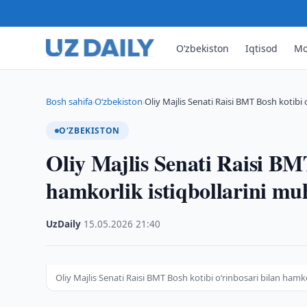
O‘zbekiston
Iqtisod
Mo
Bosh sahifa
O‘zbekiston
Oliy Majlis Senati Raisi BMT Bosh kotibi 
›
›
O‘ZBEKISTON
Oliy Majlis Senati Raisi BMT
hamkorlik istiqbollarini m
UzDaily
·
15.05.2026
·
21:40
Oliy Majlis Senati Raisi BMT Bosh kotibi oʻrinbosari bilan hamk