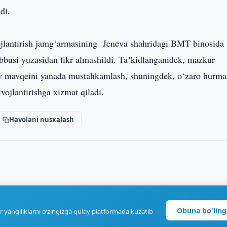
di.
ojlantirish jamg‘armasining Jeneva shahridagi BMT binosida
bbusi yuzasidan fikr almashildi. Taʼkidlanganidek, mazkur
 mavqeini yanada mustahkamlash, shuningdek, o‘zaro hurma
ivojlantirishga xizmat qiladi.
Havolani nusxalash
Obuna bo'ling
r yangiliklarni o‘zingizga qulay platformada kuzatib