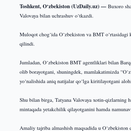
Toshkent, O‘zbekiston (UzDaily.uz) —
Buxoro sha
Valovaya bilan uchrashuv o‘tkazdi.
Muloqot chog‘ida O‘zbekiston va BMT o‘rtasidagi ko
qilindi.
Jumladan, O‘zbekiston BMT agentliklari bilan Barqa
olib borayotgani, shuningdek, mamlakatimizda “O‘zb
yo‘nalishida aniq natijalar qo‘lga kiritilayotgani aloh
Shu bilan birga, Tatyana Valovaya xotin-qizlarning 
mintaqada yetakchilik qilayotganini hamda namunaviy 
Amaliy tajriba almashish maqsadida u O‘zbekiston 