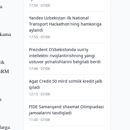
na
17:56 · 07/08
Yandex Uzbekistan ilk National
Transport Hackathon'ning hamkoriga
aylandi
hokama
17:55 · 07/08
Prezident Oʻzbekistonda sunʼiy
intellektni rivojlantirishning yangi
lik
ustuvor yoʻnalishlarini belgilab berdi
17:46 · 07/08
i BRM
Agat Credit 50 mlrd so‘mlik kredit jalb
qiladi
12:15 · 07/08
n
FIDE Samarqand shaxmat Olimpiadasi
jamoalarini tasdiqladi
11:45 · 07/08
larga