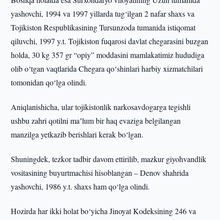
yashovchi, 1994 va 1997 yillarda tug‘ilgan 2 nafar shaxs va
Tojikiston Respublikasining Tursunzoda tumanida istiqomat
qiluvchi, 1997 y.t. Tojikiston fuqarosi davlat chegarasini buzgan
holda, 30 kg 357 gr “opiy” moddasini mamlakatimiz hududiga
olib o‘tgan vaqtlarida Chegara qo‘shinlari harbiy xizmatchilari
tomonidan qo‘lga olindi.
Aniqlanishicha, ular tojikistonlik narkosavdogarga tegishli
ushbu zahri qotilni maʼlum bir haq evaziga belgilangan
manzilga yetkazib berishlari kerak bo‘lgan.
Shuningdek, tezkor tadbir davom ettirilib, mazkur giyohvandlik
vositasining buyurtmachisi hisoblangan – Denov shahrida
yashovchi, 1986 y.t. shaxs ham qo‘lga olindi.
Hozirda har ikki holat bo‘yicha Jinoyat Kodeksining 246 va