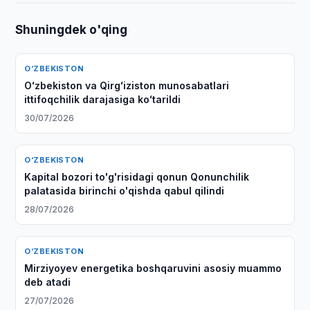
Shuningdek o'qing
O‘ZBEKISTON
Oʻzbekiston va Qirgʻiziston munosabatlari
ittifoqchilik darajasiga koʻtarildi
30/07/2026
O‘ZBEKISTON
Kapital bozori to'g'risidagi qonun Qonunchilik
palatasida birinchi o'qishda qabul qilindi
28/07/2026
O‘ZBEKISTON
Mirziyoyev energetika boshqaruvini asosiy muammo
deb atadi
27/07/2026