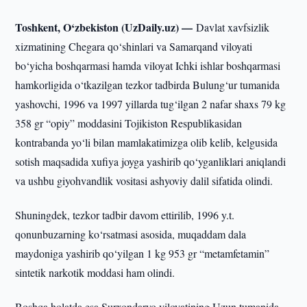
Toshkent, O‘zbekiston (UzDaily.uz) —
Davlat xavfsizlik
xizmatining Chegara qo‘shinlari va Samarqand viloyati
bo‘yicha boshqarmasi hamda viloyat Ichki ishlar boshqarmasi
hamkorligida o‘tkazilgan tezkor tadbirda Bulung‘ur tumanida
yashovchi, 1996 va 1997 yillarda tug‘ilgan 2 nafar shaxs 79 kg
358 gr “opiy” moddasini Tojikiston Respublikasidan
kontrabanda yo‘li bilan mamlakatimizga olib kelib, kelgusida
sotish maqsadida xufiya joyga yashirib qo‘yganliklari aniqlandi
va ushbu giyohvandlik vositasi ashyoviy dalil sifatida olindi.
Shuningdek, tezkor tadbir davom ettirilib, 1996 y.t.
qonunbuzarning ko‘rsatmasi asosida, muqaddam dala
maydoniga yashirib qo‘yilgan 1 kg 953 gr “metamfetamin”
sintetik narkotik moddasi ham olindi.
Boshqa holatda esa Surxondaryo viloyatining Uzun tumanida