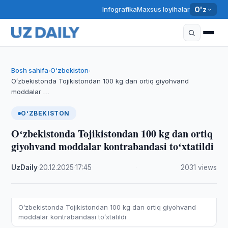
Infografika
Maxsus loyihalar
O'z
Bosh sahifa
O‘zbekiston
›
›
Oʻzbekistonda Tojikistondan 100 kg dan ortiq giyohvand
moddalar …
O‘ZBEKISTON
Oʻzbekistonda Tojikistondan 100 kg dan ortiq
giyohvand moddalar kontrabandasi toʻxtatildi
UzDaily
·
20.12.2025
·
17:45
·
2031 views
Oʻzbekistonda Tojikistondan 100 kg dan ortiq giyohvand
moddalar kontrabandasi toʻxtatildi