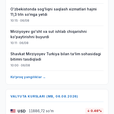
O‘zbekistonda sog‘liqni saqlash xizmatlari hajmi
11,3 trln so‘mga yetdi
10:15 · 06/08
Mirziyoyev go'sht va sut ishlab chiqarishni
ko'paytirishni buyurdi
10:11 · 06/08
Shavkat Mirziyoyev Turkiya bilan taʼlim sohasidagi
bitimni tasdiqladi
10:00 · 06/08
Ko'proq yangiliklar →
VALYUTA KURSLARI (MB, 06.08.2026)
USD
11886,72 so'm
↓ 0.46%