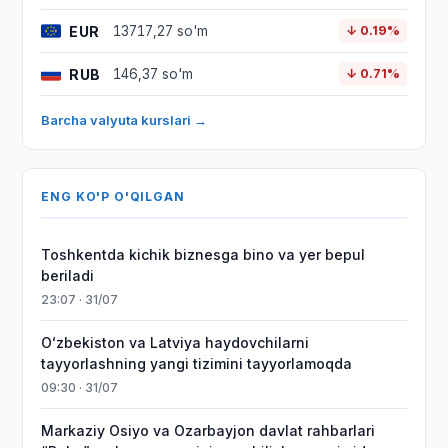
EUR
13717,27 so'm
↓ 0.19%
RUB
146,37 so'm
↓ 0.71%
Barcha valyuta kurslari →
ENG KO'P O'QILGAN
Toshkentda kichik biznesga bino va yer bepul
beriladi
23:07 · 31/07
Oʻzbekiston va Latviya haydovchilarni
tayyorlashning yangi tizimini tayyorlamoqda
09:30 · 31/07
Markaziy Osiyo va Ozarbayjon davlat rahbarlari