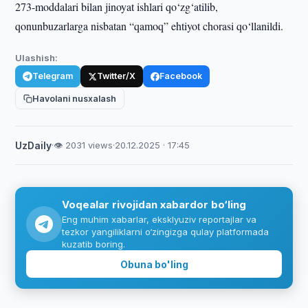
273-moddalari bilan jinoyat ishlari qo‘zg‘atilib,
qonunbuzarlarga nisbatan “qamoq” ehtiyot chorasi qo‘llanildi.
Ulashish:
Telegram
Twitter/X
Facebook
Havolani nusxalash
UzDaily
·
👁 2031 views
·
20.12.2025 · 17:45
Voqealar rivojidan xabardor bo‘ling
Eng muhim xabarlar, eksklyuziv reportajlar va
tezkor yangiliklarni o‘zingizga qulay platformada
kuzatib boring.
Obuna bo'ling