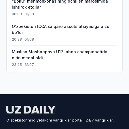
“Boku” mehmonxonasining ochilish marosimida
ishtirok etdilar
00:00 · 01/08
O‘zbekiston ICCA xalqaro assotsiatsiyasiga aʼzo
bo‘ldi
20:38 · 01/08
Muxlisa Masharipova U17 jahon chempionatida
oltin medal oldi
23:45 · 31/07
O'zbekistonning yetakchi yangiliklar portali. 24/7 yangiliklar.