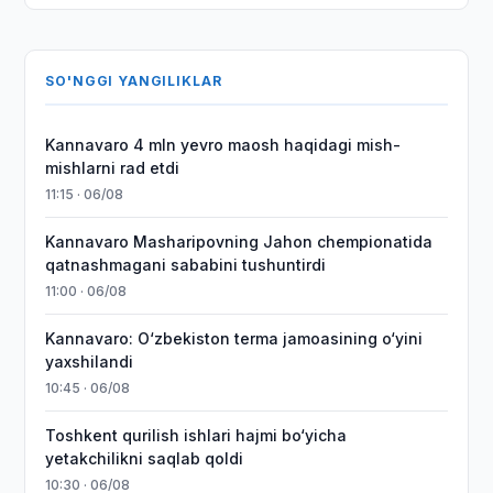
SO'NGGI YANGILIKLAR
Kannavaro 4 mln yevro maosh haqidagi mish-
mishlarni rad etdi
11:15 · 06/08
Kannavaro Masharipovning Jahon chempionatida
qatnashmagani sababini tushuntirdi
11:00 · 06/08
Kannavaro: O‘zbekiston terma jamoasining o‘yini
yaxshilandi
10:45 · 06/08
Toshkent qurilish ishlari hajmi bo‘yicha
yetakchilikni saqlab qoldi
10:30 · 06/08