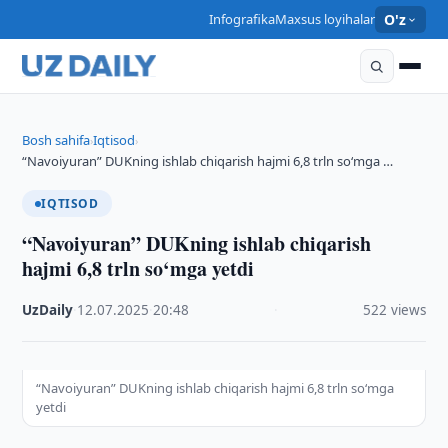
Infografika
Maxsus loyihalar
O'z
Bosh sahifa
Iqtisod
›
›
“Navoiyuran” DUKning ishlab chiqarish hajmi 6,8 trln so‘mga …
IQTISOD
“Navoiyuran” DUKning ishlab chiqarish
hajmi 6,8 trln so‘mga yetdi
UzDaily
·
12.07.2025
·
20:48
·
522 views
“Navoiyuran” DUKning ishlab chiqarish hajmi 6,8 trln so‘mga
yetdi