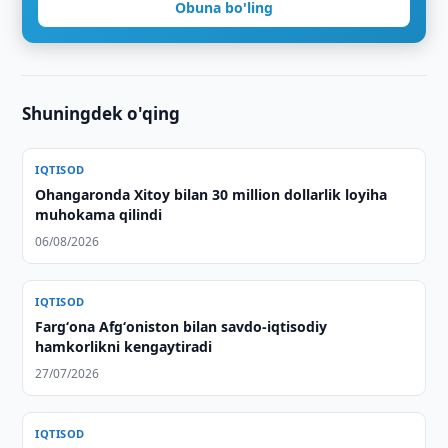
Obuna bo'ling
Shuningdek o'qing
IQTISOD
Ohangaronda Xitoy bilan 30 million dollarlik loyiha
muhokama qilindi
06/08/2026
IQTISOD
Fargʻona Afgʻoniston bilan savdo-iqtisodiy
hamkorlikni kengaytiradi
27/07/2026
IQTISOD