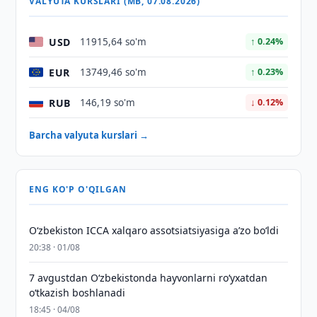
VALYUTA KURSLARI (MB, 07.08.2026)
USD
11915,64 so'm
↑ 0.24%
EUR
13749,46 so'm
↑ 0.23%
RUB
146,19 so'm
↓ 0.12%
Barcha valyuta kurslari →
ENG KO'P O'QILGAN
O‘zbekiston ICCA xalqaro assotsiatsiyasiga aʼzo bo‘ldi
20:38 · 01/08
7 avgustdan O‘zbekistonda hayvonlarni ro‘yxatdan
o‘tkazish boshlanadi
18:45 · 04/08