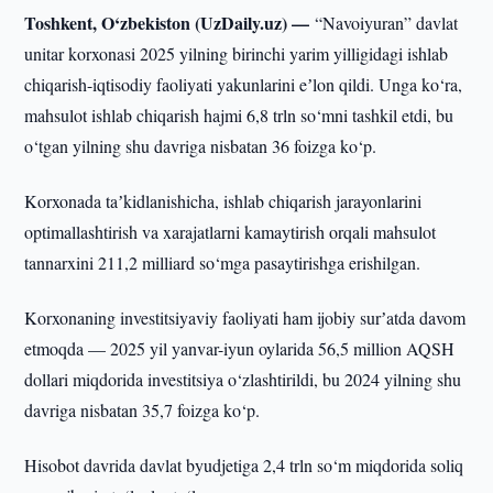
Toshkent, O‘zbekiston (UzDaily.uz) —
“Navoiyuran” davlat
unitar korxonasi 2025 yilning birinchi yarim yilligidagi ishlab
chiqarish-iqtisodiy faoliyati yakunlarini eʼlon qildi. Unga ko‘ra,
mahsulot ishlab chiqarish hajmi 6,8 trln so‘mni tashkil etdi, bu
o‘tgan yilning shu davriga nisbatan 36 foizga ko‘p.
Korxonada taʼkidlanishicha, ishlab chiqarish jarayonlarini
optimallashtirish va xarajatlarni kamaytirish orqali mahsulot
tannarxini 211,2 milliard so‘mga pasaytirishga erishilgan.
Korxonaning investitsiyaviy faoliyati ham ijobiy surʼatda davom
etmoqda — 2025 yil yanvar-iyun oylarida 56,5 million AQSH
dollari miqdorida investitsiya o‘zlashtirildi, bu 2024 yilning shu
davriga nisbatan 35,7 foizga ko‘p.
Hisobot davrida davlat byudjetiga 2,4 trln so‘m miqdorida soliq