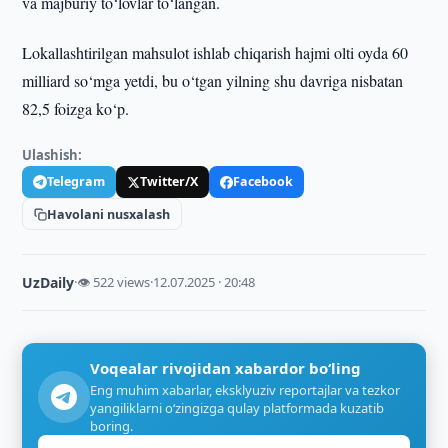
va majburiy to‘lovlar to‘langan.
Lokallashtirilgan mahsulot ishlab chiqarish hajmi olti oyda 60
milliard so‘mga yetdi, bu o‘tgan yilning shu davriga nisbatan
82,5 foizga ko‘p.
Ulashish:
Telegram
Twitter/X
Facebook
Havolani nusxalash
UzDaily
·
👁 522 views
·
12.07.2025 · 20:48
Voqealar rivojidan xabardor bo‘ling
Eng muhim xabarlar, eksklyuziv reportajlar va tezkor
yangiliklarni o‘zingizga qulay platformada kuzatib
boring.