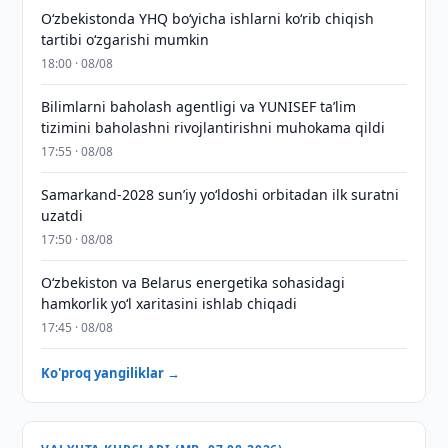
O‘zbekistonda YHQ bo‘yicha ishlarni ko‘rib chiqish
tartibi o‘zgarishi mumkin
18:00 · 08/08
Bilimlarni baholash agentligi va YUNISEF taʼlim
tizimini baholashni rivojlantirishni muhokama qildi
17:55 · 08/08
Samarkand-2028 sunʼiy yo‘ldoshi orbitadan ilk suratni
uzatdi
17:50 · 08/08
Oʻzbekiston va Belarus energetika sohasidagi
hamkorlik yoʻl xaritasini ishlab chiqadi
17:45 · 08/08
Ko'proq yangiliklar →