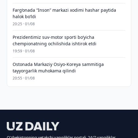
Farg‘onada “Inson” markazi xodimi hashar paytida
halok bo‘ldi
20:25 · 01/08
Prezidentimiz suv-motor sporti bo‘yicha
chempionatning ochilishida ishtirok etdi
19:59 · 01/08
Ostonada Markaziy Osiyo-Koreya sammitiga
tayyorgarlik muhokama qilindi
20:55 · 01/08
O'zbekistonning yetakchi yangiliklar portali. 24/7 yangiliklar.