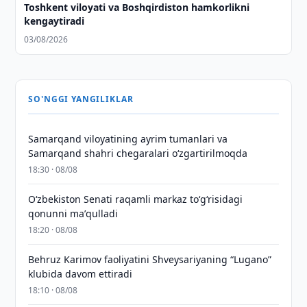
Toshkent viloyati va Boshqirdiston hamkorlikni
kengaytiradi
03/08/2026
SO'NGGI YANGILIKLAR
Samarqand viloyatining ayrim tumanlari va
Samarqand shahri chegaralari oʻzgartirilmoqda
18:30 · 08/08
Oʻzbekiston Senati raqamli markaz toʻgʻrisidagi
qonunni maʼqulladi
18:20 · 08/08
Behruz Karimov faoliyatini Shveysariyaning “Lugano”
klubida davom ettiradi
18:10 · 08/08