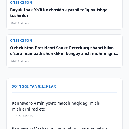
O‘ZBEKISTON
Buyuk Ipak Yo‘li ko‘chasida «yashil to‘lqin» ishga
tushirildi
29/07/2026
O‘ZBEKISTON
Oʻzbekiston Prezidenti Sankt-Peterburg shahri bilan
oʻzaro manfaatli sheriklikni kengaytirish muhimligini
taʼkidladi
24/07/2026
SO'NGGI YANGILIKLAR
Kannavaro 4 mln yevro maosh haqidagi mish-
mishlarni rad etdi
11:15 · 06/08
Kannavaro Masharipovning Jahon chempionatida