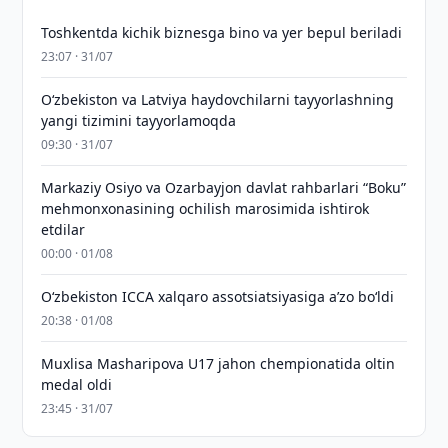
Toshkentda kichik biznesga bino va yer bepul beriladi
23:07 · 31/07
Oʻzbekiston va Latviya haydovchilarni tayyorlashning
yangi tizimini tayyorlamoqda
09:30 · 31/07
Markaziy Osiyo va Ozarbayjon davlat rahbarlari “Boku”
mehmonxonasining ochilish marosimida ishtirok
etdilar
00:00 · 01/08
O‘zbekiston ICCA xalqaro assotsiatsiyasiga aʼzo bo‘ldi
20:38 · 01/08
Muxlisa Masharipova U17 jahon chempionatida oltin
medal oldi
23:45 · 31/07