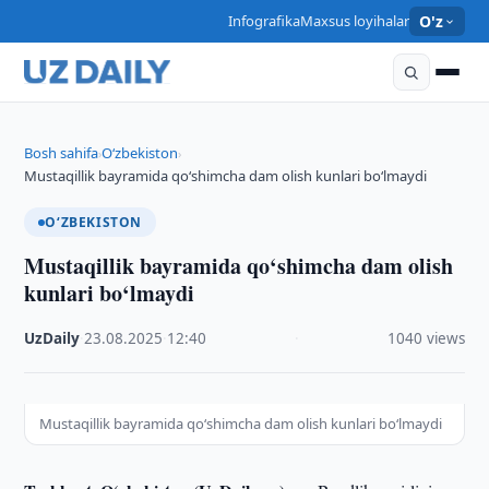
Infografika
Maxsus loyihalar
O'z
Bosh sahifa
O‘zbekiston
›
›
Mustaqillik bayramida qo‘shimcha dam olish kunlari bo‘lmaydi
O‘ZBEKISTON
Mustaqillik bayramida qo‘shimcha dam olish
kunlari bo‘lmaydi
UzDaily
·
23.08.2025
·
12:40
·
1040 views
Mustaqillik bayramida qo‘shimcha dam olish kunlari bo‘lmaydi