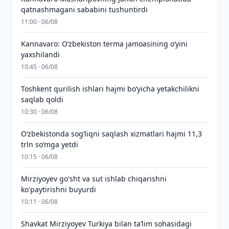
qatnashmagani sababini tushuntirdi
11:00 · 06/08
Kannavaro: O‘zbekiston terma jamoasining o‘yini
yaxshilandi
10:45 · 06/08
Toshkent qurilish ishlari hajmi bo‘yicha yetakchilikni
saqlab qoldi
10:30 · 06/08
O‘zbekistonda sog‘liqni saqlash xizmatlari hajmi 11,3
trln so‘mga yetdi
10:15 · 06/08
Mirziyoyev go'sht va sut ishlab chiqarishni
ko'paytirishni buyurdi
10:11 · 06/08
Shavkat Mirziyoyev Turkiya bilan taʼlim sohasidagi