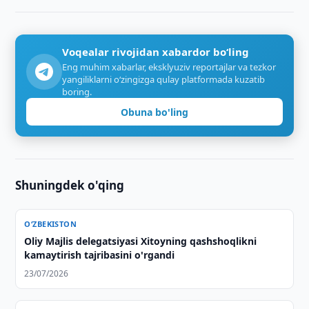
Voqealar rivojidan xabardor bo‘ling
Eng muhim xabarlar, eksklyuziv reportajlar va tezkor
yangiliklarni o‘zingizga qulay platformada kuzatib
boring.
Obuna bo'ling
Shuningdek o'qing
O‘ZBEKISTON
Oliy Majlis delegatsiyasi Xitoyning qashshoqlikni
kamaytirish tajribasini o'rgandi
23/07/2026