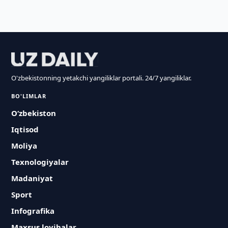
O'zbekistonning yetakchi yangiliklar portali. 24/7 yangiliklar.
BO'LIMLAR
O‘zbekiston
Iqtisod
Moliya
Texnologiyalar
Madaniyat
Sport
Infografika
Maxsus loyihalar