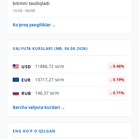
bitimni tasdiqladi
10:00 · 06/08
Ko'proq yangiliklar →
VALYUTA KURSLARI (MB, 06.08.2026)
USD
11886,72 so'm
↓ 0.46%
EUR
13717,27 so'm
↓ 0.19%
RUB
146,37 so'm
↓ 0.71%
Barcha valyuta kurslari →
ENG KO'P O'QILGAN