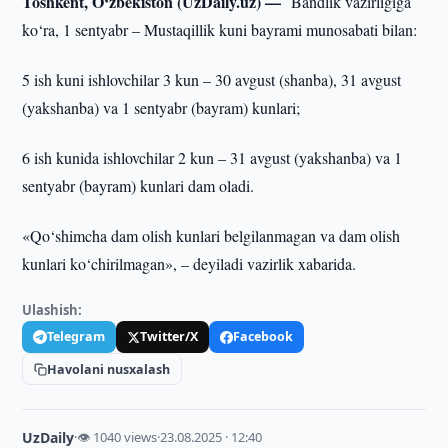
Toshkent, O‘zbekiston (UzDaily.uz) —
Bandlik vazirligiga
ko‘ra, 1 sentyabr – Mustaqillik kuni bayrami munosabati bilan:
5 ish kuni ishlovchilar 3 kun – 30 avgust (shanba), 31 avgust
(yakshanba) va 1 sentyabr (bayram) kunlari;
6 ish kunida ishlovchilar 2 kun – 31 avgust (yakshanba) va 1
sentyabr (bayram) kunlari dam oladi.
«Qo‘shimcha dam olish kunlari belgilanmagan va dam olish
kunlari ko‘chirilmagan», – deyiladi vazirlik xabarida.
Ulashish:
Telegram
Twitter/X
Facebook
Havolani nusxalash
UzDaily
·
👁 1040 views
·
23.08.2025 · 12:40