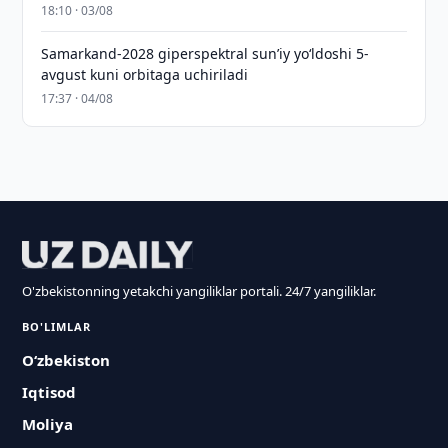
18:10 · 03/08
Samarkand-2028 giperspektral sun’iy yo‘ldoshi 5-
avgust kuni orbitaga uchiriladi
17:37 · 04/08
O'zbekistonning yetakchi yangiliklar portali. 24/7 yangiliklar.
BO'LIMLAR
O‘zbekiston
Iqtisod
Moliya