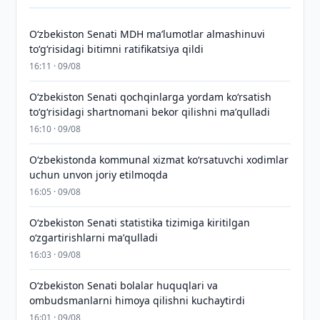
Oʻzbekiston Senati MDH maʼlumotlar almashinuvi
toʻgʻrisidagi bitimni ratifikatsiya qildi
16:11 · 09/08
Oʻzbekiston Senati qochqinlarga yordam koʻrsatish
toʻgʻrisidagi shartnomani bekor qilishni maʼqulladi
16:10 · 09/08
Oʻzbekistonda kommunal xizmat koʻrsatuvchi xodimlar
uchun unvon joriy etilmoqda
16:05 · 09/08
Oʻzbekiston Senati statistika tizimiga kiritilgan
oʻzgartirishlarni maʼqulladi
16:03 · 09/08
Oʻzbekiston Senati bolalar huquqlari va
ombudsmanlarni himoya qilishni kuchaytirdi
16:01 · 09/08