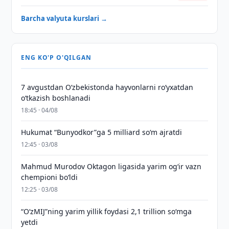
Barcha valyuta kurslari →
ENG KO'P O'QILGAN
7 avgustdan O‘zbekistonda hayvonlarni ro‘yxatdan
o‘tkazish boshlanadi
18:45 · 04/08
Hukumat “Bunyodkor”ga 5 milliard so‘m ajratdi
12:45 · 03/08
Mahmud Murodov Oktagon ligasida yarim og‘ir vazn
chempioni bo‘ldi
12:25 · 03/08
“O‘zMIJ”ning yarim yillik foydasi 2,1 trillion so‘mga
yetdi