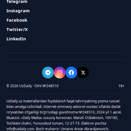
Telegram
Instagram
Facebook
Twitter/X
LinkedIn
© 2026 UzDaily · OAV №248510
18+
UzDaily.uz materiallaridan foydalanish faqat tahririyatning yozma ruxsati
bilan amalga oshiriladi. Internet-ommaviy axborot vositasi sifatida davlat
roʻyxatidan oʻtganligi toʻgʻrisidagi guvohnoma №248510, 2024 yil 1 aprel.
Muassis: «Daily Media» xususiy korxonasi. Manzil: Oʻzbekiston, 100180,
Toshkent shahri, Yunusobod tumani, 12-27-73. Elektron pochta:
info@uzdaily.com. Bosh muharrir: Umarov Anvar Abrardjanovich.