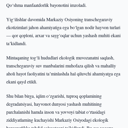
Qo‘shma manfaatdorlik bayonotini imzoladi.
Yig‘ilishlar davomida Markaziy Osiyoning transchegaraviy
ekotizimlari jahon ahamiyatiga ega bo‘lgan nodir hayvon turlari
— qor qoploni, arxar va sayg‘oqlar uchun yashash muhiti ekani
taʼkidlandi.
Mintaqaning tog‘li hududlari ekologik muvozanatni saqlash,
transchegaraviy suv manbalarini muhofaza qilish va mahalliy
aholi hayot faoliyatini taʼminlashda hal qiluvchi ahamiyatga ega
ekani qayd etildi.
Shu bilan birga, iqlim o‘zgarishi, tuproq qoplamining
degradatsiyasi, hayvonot dunyosi yashash muhitining
parchalanishi hamda inson va yovvoyi tabiat o‘rtasidagi
ziddiyatlarning kuchayishi Markaziy Osiyodagi ekologik
barqarorlikka tahdid solayotgani taʼkidlandi. Bu esa yagona