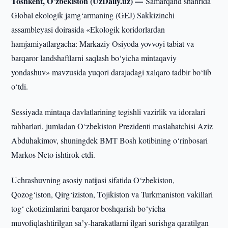
Toshkent, O’zbekiston (UzDaily.uz) —
Samarqand shahrida
Global ekologik jamg‘armaning (GEJ) Sakkizinchi
assambleyasi doirasida «Ekologik koridorlardan
hamjamiyatlargacha: Markaziy Osiyoda yovvoyi tabiat va
barqaror landshaftlarni saqlash bo‘yicha mintaqaviy
yondashuv» mavzusida yuqori darajadagi xalqaro tadbir bo‘lib
o‘tdi.
Sessiyada mintaqa davlatlarining tegishli vazirlik va idoralari
rahbarlari, jumladan O‘zbekiston Prezidenti maslahatchisi Aziz
Abduhakimov, shuningdek BMT Bosh kotibining o‘rinbosari
Markos Neto ishtirok etdi.
Uchrashuvning asosiy natijasi sifatida O‘zbekiston,
Qozog‘iston, Qirg‘iziston, Tojikiston va Turkmaniston vakillari
tog‘ ekotizimlarini barqaror boshqarish bo‘yicha
muvofiqlashtirilgan saʼy-harakatlarni ilgari surishga qaratilgan