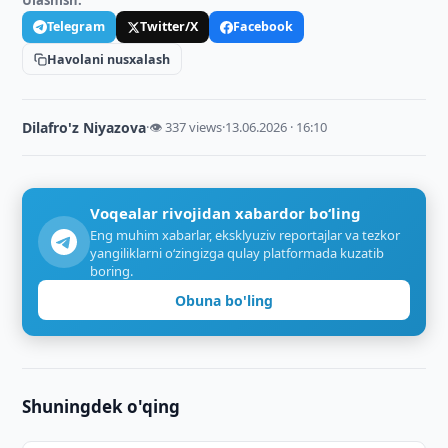
Ulashish:
Telegram
Twitter/X
Facebook
Havolani nusxalash
Dilafro'z Niyazova
·
👁 337 views
·
13.06.2026 · 16:10
Voqealar rivojidan xabardor bo‘ling
Eng muhim xabarlar, eksklyuziv reportajlar va tezkor
yangiliklarni o‘zingizga qulay platformada kuzatib
boring.
Obuna bo'ling
Shuningdek o'qing