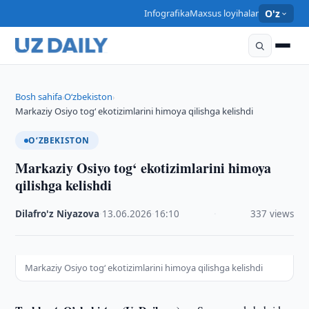
Infografika
Maxsus loyihalar
O'z
Bosh sahifa
O‘zbekiston
›
›
Markaziy Osiyo tog‘ ekotizimlarini himoya qilishga kelishdi
O‘ZBEKISTON
Markaziy Osiyo tog‘ ekotizimlarini himoya
qilishga kelishdi
Dilafro'z Niyazova
·
13.06.2026
·
16:10
·
337 views
Markaziy Osiyo tog‘ ekotizimlarini himoya qilishga kelishdi