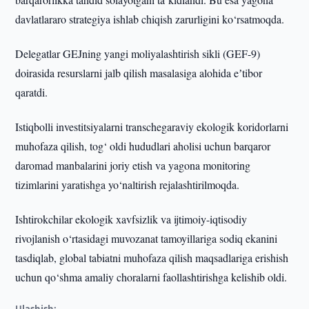
davlatlararo strategiya ishlab chiqish zarurligini ko‘rsatmoqda.
Delegatlar GEJning yangi moliyalashtirish sikli (GEF-9)
doirasida resurslarni jalb qilish masalasiga alohida eʼtibor
qaratdi.
Istiqbolli investitsiyalarni transchegaraviy ekologik koridorlarni
muhofaza qilish, tog‘ oldi hududlari aholisi uchun barqaror
daromad manbalarini joriy etish va yagona monitoring
tizimlarini yaratishga yo‘naltirish rejalashtirilmoqda.
Ishtirokchilar ekologik xavfsizlik va ijtimoiy-iqtisodiy
rivojlanish o‘rtasidagi muvozanat tamoyillariga sodiq ekanini
tasdiqlab, global tabiatni muhofaza qilish maqsadlariga erishish
uchun qo‘shma amaliy choralarni faollashtirishga kelishib oldi.