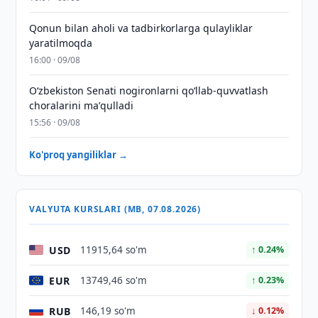
Qonun bilan aholi va tadbirkorlarga qulayliklar
yaratilmoqda
16:00 · 09/08
Oʻzbekiston Senati nogironlarni qoʻllab-quvvatlash
choralarini maʼqulladi
15:56 · 09/08
Ko'proq yangiliklar →
VALYUTA KURSLARI (MB, 07.08.2026)
USD
11915,64 so'm
↑ 0.24%
EUR
13749,46 so'm
↑ 0.23%
RUB
146,19 so'm
↓ 0.12%