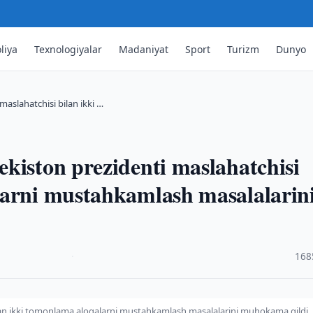
liya
Texnologiyalar
Madaniyat
Sport
Turizm
Dunyo
maslahatchisi bilan ikki …
kiston prezidenti maslahatchisi
larni mustahkamlash masalalarin
·
168
bilan ikki tomonlama aloqalarni mustahkamlash masalalarini muhokama qildi