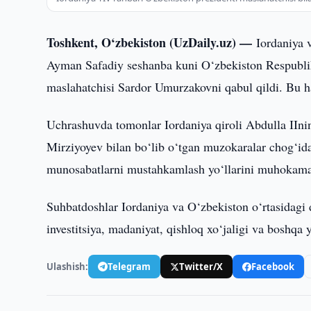
Toshkent, O‘zbekiston (UzDaily.uz) —
Iordaniya v
Ayman Safadiy seshanba kuni O‘zbekiston Respublika
maslahatchisi Sardor Umurzakovni qabul qildi. Bu 
Uchrashuvda tomonlar Iordaniya qiroli Abdulla IInin
Mirziyoyev bilan bo‘lib o‘tgan muzokaralar chog‘id
munosabatlarni mustahkamlash yo‘llarini muhokama 
Suhbatdoshlar Iordaniya va O‘zbekiston o‘rtasidagi 
investitsiya, madaniyat, qishloq xo‘jaligi va boshqa y
Ulashish:
Telegram
Twitter/X
Facebook