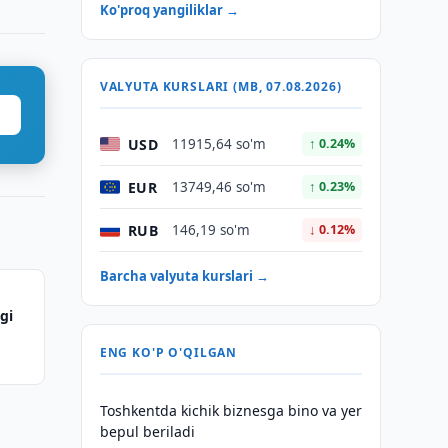
Ko'proq yangiliklar →
VALYUTA KURSLARI (MB, 07.08.2026)
USD
11915,64 so'm
↑ 0.24%
EUR
13749,46 so'm
↑ 0.23%
RUB
146,19 so'm
↓ 0.12%
Barcha valyuta kurslari →
gi
ENG KO'P O'QILGAN
Toshkentda kichik biznesga bino va yer
bepul beriladi