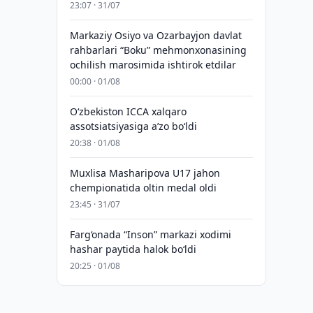
23:07 · 31/07
Markaziy Osiyo va Ozarbayjon davlat
rahbarlari “Boku” mehmonxonasining
ochilish marosimida ishtirok etdilar
00:00 · 01/08
O‘zbekiston ICCA xalqaro
assotsiatsiyasiga aʼzo bo‘ldi
20:38 · 01/08
Muxlisa Masharipova U17 jahon
chempionatida oltin medal oldi
23:45 · 31/07
Farg‘onada “Inson” markazi xodimi
hashar paytida halok bo‘ldi
20:25 · 01/08