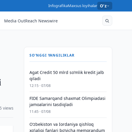
Infografika
Maxsus loyihalar
O'z
Media OutReach Newswire
SO'NGGI YANGILIKLAR
Agat Credit 50 mlrd so‘mlik kredit jalb
i
qiladi
12:15 · 07/08
FIDE Samarqand shaxmat Olimpiadasi
jamoalarini tasdiqladi
5 views
11:45 · 07/08
Oʻzbekiston va Iordaniya qishloq
xoʻjaligi fanlari boʻyicha memorandum