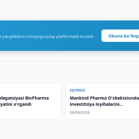
Obuna bo'ling
r yangiliklarni o‘zingizga qulay platformada kuzatib
IQTISOD
elegatsiyasi BioPharma
Mankind Pharma O'zbekistonda
iyatini o‘rgandi
investitsiya loyihalarini
o'rganmoqda
06/08/2026