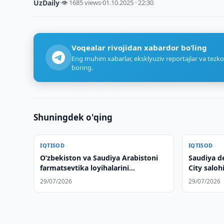
UzDaily
·
👁 1685 views
·
01.10.2025 · 22:30
Voqealar rivojidan xabardor bo‘ling
Eng muhim xabarlar, eksklyuziv reportajlar va tezko
boring.
Shuningdek o'qing
IQTISOD
IQTISOD
Oʻzbekiston va Saudiya Arabistoni
Saudiya d
farmatsevtika loyihalarini
City saloh
muhokama qilishdi
29/07/2026
29/07/2026