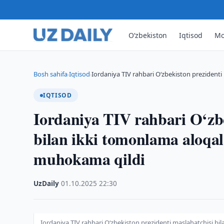
O‘zbekiston
Iqtisod
Mo
Bosh sahifa
Iqtisod
Iordaniya TIV rahbari O‘zbekiston prezidenti 
›
›
IQTISOD
Iordaniya TIV rahbari O‘zbe
bilan ikki tomonlama aloqa
muhokama qildi
UzDaily
·
01.10.2025
·
22:30
Iordaniya TIV rahbari O‘zbekiston prezidenti maslahatchisi 