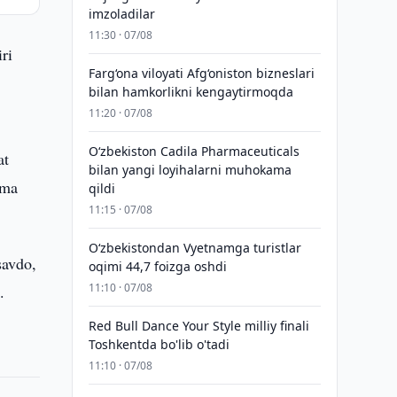
imzoladilar
11:30 · 07/08
iri
Farg‘ona viloyati Afg‘oniston bizneslari
bilan hamkorlikni kengaytirmoqda
11:20 · 07/08
Oʻzbekiston Cadila Pharmaceuticals
at
bilan yangi loyihalarni muhokama
ama
qildi
11:15 · 07/08
O‘zbekistondan Vyetnamga turistlar
savdo,
oqimi 44,7 foizga oshdi
11:10 · 07/08
.
Red Bull Dance Your Style milliy finali
Toshkentda bo'lib o'tadi
11:10 · 07/08