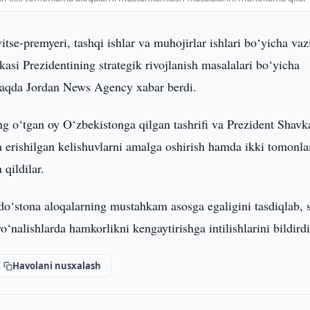
itse-premyeri, tashqi ishlar va muhojirlar ishlari bo‘yicha vaz
si Prezidentining strategik rivojlanish masalalari bo‘yicha
haqda Jordan News Agency xabar berdi.
g o‘tgan oy O‘zbekistonga qilgan tashrifi va Prezident Shavk
a erishilgan kelishuvlarni amalga oshirish hamda ikki tomonl
qildilar.
do‘stona aloqalarning mustahkam asosga egaligini tasdiqlab, 
o‘nalishlarda hamkorlikni kengaytirishga intilishlarini bildirdi
Havolani nusxalash