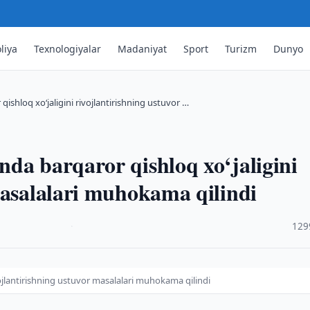
liya
Texnologiyalar
Madaniyat
Sport
Turizm
Dunyo
ishloq xo‘jaligini rivojlantirishning ustuvor …
da barqaror qishloq xo‘jaligini
masalalari muhokama qilindi
·
129
vojlantirishning ustuvor masalalari muhokama qilindi