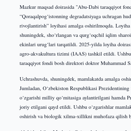
Mazkur maqsad doirasida "Abu-Dabi taraqqiyot fon
“Qoraqalpog‘istonning degradatsiyaga uchragan hudud
rivojlantirish” loyihasi amalga oshirilmoqda. Loyiha 
shuningdek, sho‘rlangan va qurg‘oqchil iqlim sharoit
ekinlari urug‘lari tarqatildi. 2025-yilda loyiha doi
agro-akvakultura tizimi (IAAS) tashkil etildi. Ushb
taraqqiyot fondi bosh direktori doktor Muhammad Sai
Uchrashuvda, shuningdek, mamlakatda amalga oshirila
Jumladan, O‘zbekiston Respublikasi Prezidentining 
o‘zgarishi milliy qo‘mitasiga aylantirilgani hamda 
joriy etilgani qayd etildi. Ushbu o‘zgarishlar maml
oshirish va biologik xilma-xillikni muhofaza qilish b