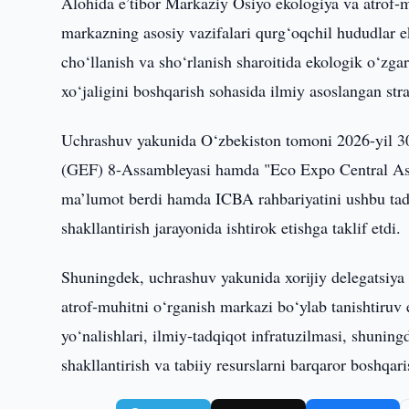
Alohida e’tibor Markaziy Osiyo ekologiya va atrof-m
markazning asosiy vazifalari qurg‘oqchil hududlar e
cho‘llanish va sho‘rlanish sharoitida ekologik o‘zgar
xo‘jaligini boshqarish sohasida ilmiy asoslangan stra
Uchrashuv yakunida O‘zbekiston tomoni 2026-yil 30
(GEF) 8-Assambleyasi hamda "Eco Expo Central Asi
ma’lumot berdi hamda ICBA rahbariyatini ushbu tadb
shakllantirish jarayonida ishtirok etishga taklif etdi.
Shuningdek, uchrashuv yakunida xorijiy delegatsiya 
atrof-muhitni o‘rganish markazi bo‘ylab tanishtiruv
yo‘nalishlari, ilmiy-tadqiqot infratuzilmasi, shunin
shakllantirish va tabiiy resurslarni barqaror boshqari