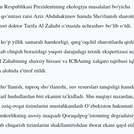
n Respublikasi Prezidentining ekologiya masalalari bo'yicha
y qo‘mitasi raisi Aziz Abduhakimov hamda Sho'rlanish sharoit
ri doktor Tarifa Al Zahabi o‘rtasida uchrashuv bo‘lib o‘tdi.
‘p yillik samarali hamkorligi, qurg‘oqchil sharoitlarda qish
hlab chiqish borasidagi yuqori darajadagi texnik ekspertizasi u
Al Zahabining shaxsiy hissasi va ICBAning xalqaro tajribasi i
lohida e’tirof etildi.
llanish, tuproq sho‘rlanishi, suv resurslari tanqisligi hamd
zaif hududlardan biri ekanini ta’kidladi. Shu nuqtayi nazardan
iy oziq-ovqat tizimlarini mustahkamlash O‘zbekiston hukumati
Hamkorlikning asosiy maqsadi Qoraqalpog‘istonning degradats
b chiqarish tizimlarini shakllantirishdan iborat ekani qayd etil