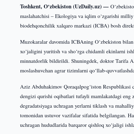
Toshkent, O‘zbekiston (UzDaily.uz) —
O‘zbekisto
maslahatchisi – Ekologiya va iqlim o‘zgarishi milli
biodehqonchilik xalqaro markazi (ICBA) bosh direkto
Muzokaralar davomida ICBAning O‘zbekiston bilan ko
xo‘jaligini yuritish va sho‘rga chidamli ekinlarni is
minnatdorlik bildirildi. Shuningdek, doktor Tarifa 
moslashuvchan agrar tizimlarni qo‘llab-quvvatlashda a
Aziz Abduhakimov Qoraqalpog‘iston Respublikasi cho‘
dengizi qurishi oqibatlari tufayli mamlakatdagi eng 
degradatsiyaga uchragan yerlarni tiklash va mahall
tomonidan ustuvor vazifalar sifatida belgilangan. 
uchragan hududlarida barqaror qishloq xo‘jaligi ishla