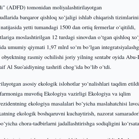
di" (ADFD) tomonidan moliyalashtirilayotgan
larida barqaror qishloq xo‘jaligi ishlab chiqarish tizimlarini
natijasida yetti tumandagi 1500 dan ortiq fermerlar o‘qitildi,
lariga moslashtirilgan 12 turdagi sinovdan o‘tgan qishloq xo‘j
rasida umumiy qiymati 1,97 mlrd so‘m bo‘lgan integratsiyalash
u obyektning rasmiy ochilishi joriy yilning sentabr oyida Abu
f Al Suo'aidiyning tashrifi chog‘ida bo‘lib o‘tdi.
yotgan asosiy ekologik islohotlar yo‘nalishlari taqdim etildi
farmoniga muvofiq Ekologiya vazirligi Ekologiya va iqlim
Prezidentning ekologiya masalalari bo‘yicha maslahatchisi lavo
akatning ekologik boshqaruvni kuchaytirish, nazorat samaradorl
o‘yicha chora-tadbirlarni jadallashtirishga sodiqligini ko‘rsata