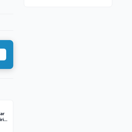
lar
irish