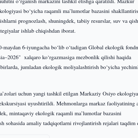
uhitni o‘rganish markazini tashkil etishga qaratildi. Mazkur
kologiyasi bo‘yicha raqamli ma’lumotlar bazasini shakllantiri
ishlarni prognozlash, shuningdek, tabiiy resurslar, suv va qis
tegiyalar ishlab chiqishdan iborat.
-maydan 6-iyungacha bo‘lib o‘tadigan Global ekologik fond
a–2026" xalqaro ko‘rgazmasiga mezbonlik qilishi haqida
irlarda, jumladan ekologik moliyalashtirish bo‘yicha yechim
a’zolari uchun yangi tashkil etilgan Markaziy Osiyo ekologiy
 ekskursiyasi uyushtirildi. Mehmonlarga markaz faoliyatining 
gdek, mintaqaviy ekologik raqamli ma’lumotlar bazasini
sh sohasida amaliy tadqiqotlarni rivojlantirish rejalari taqdim e