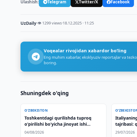
Ulashish:
Telegram
Twitter/X
Facebook
UzDaily
·
👁 1299 views
·
18.12.2025 · 11:25
Voqealar rivojidan xabardor bo‘ling
Eng muhim xabarlar, eksklyuziv reportajlar va tezko
boring.
Shuningdek o'qing
O‘ZBEKISTON
O‘ZBEKISTO
Toshkentdagi qurilishda tuproq
Italiyanin
o‘pirilishi bo‘yicha jinoyat ishi
tajribasi:
qo‘zg‘atildi
kapitaliga
04/08/2026
29/07/2026
investitsi