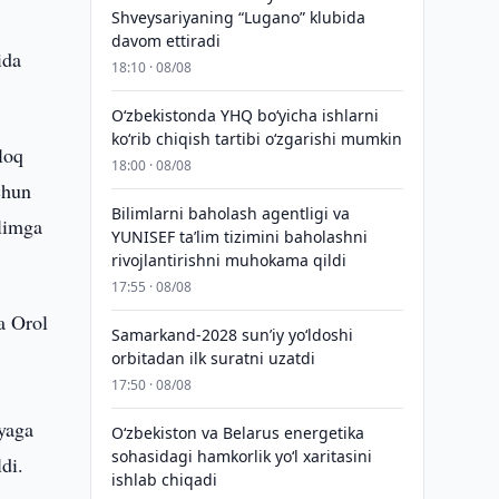
Shveysariyaning “Lugano” klubida
davom ettiradi
ida
18:10 · 08/08
O‘zbekistonda YHQ bo‘yicha ishlarni
ko‘rib chiqish tartibi o‘zgarishi mumkin
loq
18:00 · 08/08
chun
Bilimlarni baholash agentligi va
qlimga
YUNISEF taʼlim tizimini baholashni
rivojlantirishni muhokama qildi
17:55 · 08/08
a Orol
Samarkand-2028 sunʼiy yo‘ldoshi
,
orbitadan ilk suratni uzatdi
17:50 · 08/08
iyaga
Oʻzbekiston va Belarus energetika
sohasidagi hamkorlik yoʻl xaritasini
di.
ishlab chiqadi