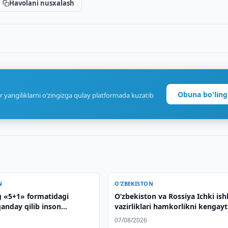
Havolani nusxalash
Obuna bo'ling
r yangiliklarni o‘zingizga qulay platformada kuzatib
N
O‘ZBEKISTON
g «5+1» formatidagi
Oʻzbekiston va Rossiya Ichki ish
 qanday qilib inson
vazirliklari hamkorlikni kengayt
 kiritilayotgan
masalalarini muhokama qilishdi
07/08/2026
yalar Markaziy Osiyo bilan