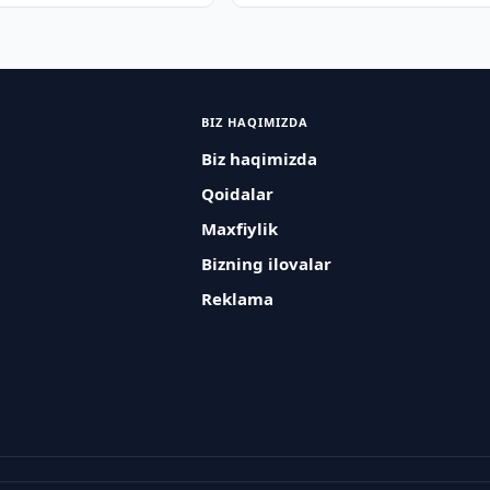
sheriklikning asosiga
da
BIZ HAQIMIZDA
Biz haqimizda
Qoidalar
Maxfiylik
Bizning ilovalar
Reklama