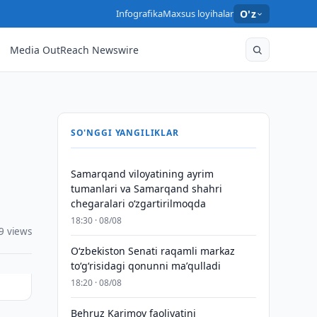
Infografika
Maxsus loyihalar
O'z
Media OutReach Newswire
SO'NGGI YANGILIKLAR
Samarqand viloyatining ayrim
tumanlari va Samarqand shahri
chegaralari oʻzgartirilmoqda
18:30 · 08/08
9 views
Oʻzbekiston Senati raqamli markaz
toʻgʻrisidagi qonunni maʼqulladi
18:20 · 08/08
Behruz Karimov faoliyatini