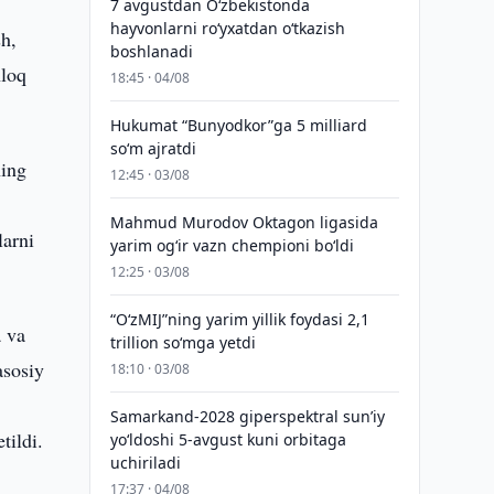
7 avgustdan O‘zbekistonda
hayvonlarni ro‘yxatdan o‘tkazish
sh,
boshlanadi
hloq
18:45 · 04/08
Hukumat “Bunyodkor”ga 5 milliard
so‘m ajratdi
ning
12:45 · 03/08
Mahmud Murodov Oktagon ligasida
larni
yarim og‘ir vazn chempioni bo‘ldi
12:25 · 03/08
“O‘zMIJ”ning yarim yillik foydasi 2,1
a va
trillion so‘mga yetdi
asosiy
18:10 · 03/08
Samarkand-2028 giperspektral sun’iy
tildi.
yo‘ldoshi 5-avgust kuni orbitaga
uchiriladi
17:37 · 04/08