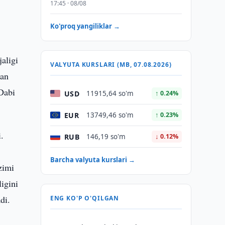
17:45 · 08/08
Ko'proq yangiliklar →
aligi
VALYUTA KURSLARI (MB, 07.08.2026)
gan
-Dabi
USD
11915,64 so'm
↑ 0.24%
EUR
13749,46 so'm
↑ 0.23%
.
RUB
146,19 so'm
↓ 0.12%
Barcha valyuta kurslari →
zimi
igini
di.
ENG KO'P O'QILGAN