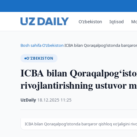
O‘zbekiston
Iqtisod
Mo
Bosh sahifa
O‘zbekiston
ICBA bilan Qoraqalpog‘istonda barqaror q
›
›
O‘ZBEKISTON
ICBA bilan Qoraqalpog‘iston
rivojlantirishning ustuvor 
UzDaily
·
18.12.2025
·
11:25
ICBA bilan Qoraqalpog‘istonda barqaror qishloq xo‘jaligini ri