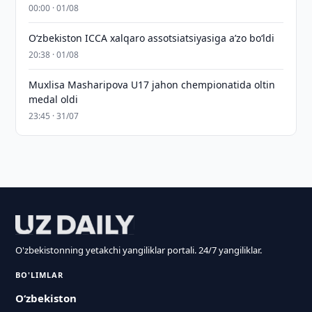
00:00 · 01/08
O‘zbekiston ICCA xalqaro assotsiatsiyasiga aʼzo bo‘ldi
20:38 · 01/08
Muxlisa Masharipova U17 jahon chempionatida oltin
medal oldi
23:45 · 31/07
O'zbekistonning yetakchi yangiliklar portali. 24/7 yangiliklar.
BO'LIMLAR
O‘zbekiston