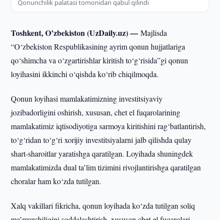
Qonunchilik palatasi tomonidan qabul qilindi
Toshkent, O’zbekiston (UzDaily.uz) —
Majlisda
“O‘zbekiston Respublikasining ayrim qonun hujjatlariga
qo‘shimcha va o‘zgartirishlar kiritish to‘g‘risida”gi qonun
loyihasini ikkinchi o‘qishda ko‘rib chiqilmoqda.
Qonun loyihasi mamlakatimizning investitsiyaviy
jozibadorligini oshirish, xususan, chet el fuqarolarining
mamlakatimiz iqtisodiyotiga sarmoya kiritishini rag‘batlantirish,
to‘g‘ridan to‘g‘ri xorijiy investitsiyalarni jalb qilishda qulay
shart-sharoitlar yaratishga qaratilgan. Loyihada shuningdek
mamlakatimizda dual ta’lim tizimini rivojlantirishga qaratilgan
choralar ham ko‘zda tutilgan.
Xalq vakillari fikricha, qonun loyihada ko‘zda tutilgan soliq
ma’murchiligini soddalashtirish, xususan chet el fuqarolari