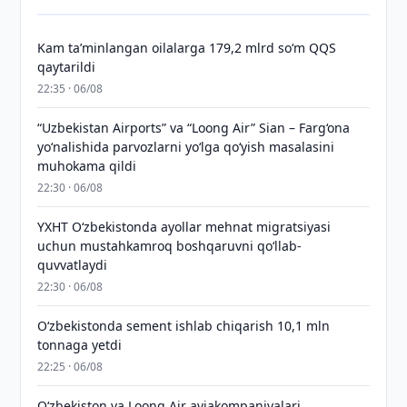
Kam taʼminlangan oilalarga 179,2 mlrd so‘m QQS
qaytarildi
22:35 · 06/08
“Uzbekistan Airports” va “Loong Air” Sian – Farg‘ona
yo‘nalishida parvozlarni yo‘lga qo‘yish masalasini
muhokama qildi
22:30 · 06/08
YXHT O‘zbekistonda ayollar mehnat migratsiyasi
uchun mustahkamroq boshqaruvni qo‘llab-
quvvatlaydi
22:30 · 06/08
O‘zbekistonda sement ishlab chiqarish 10,1 mln
tonnaga yetdi
22:25 · 06/08
Oʻzbekiston va Loong Air aviakompaniyalari