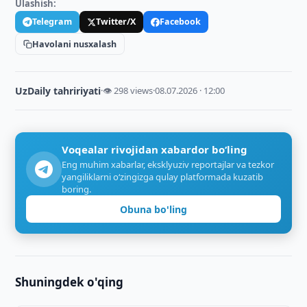
Ulashish:
Telegram
Twitter/X
Facebook
Havolani nusxalash
UzDaily tahririyati
·
👁 298 views
·
08.07.2026 · 12:00
Voqealar rivojidan xabardor bo‘ling
Eng muhim xabarlar, eksklyuziv reportajlar va tezkor
yangiliklarni o‘zingizga qulay platformada kuzatib
boring.
Obuna bo'ling
Shuningdek o'qing