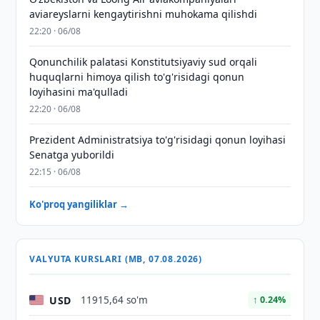
aviareyslarni kengaytirishni muhokama qilishdi
22:20 · 06/08
Qonunchilik palatasi Konstitutsiyaviy sud orqali
huquqlarni himoya qilish to'g'risidagi qonun
loyihasini ma'qulladi
22:20 · 06/08
Prezident Administratsiya to'g'risidagi qonun loyihasi
Senatga yuborildi
22:15 · 06/08
Ko'proq yangiliklar →
VALYUTA KURSLARI (MB, 07.08.2026)
USD
11915,64 so'm
↑ 0.24%