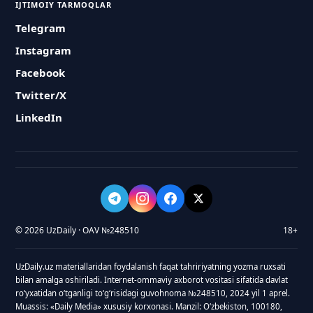
IJTIMOIY TARMOQLAR
Telegram
Instagram
Facebook
Twitter/X
LinkedIn
© 2026 UzDaily · OAV №248510
18+
UzDaily.uz materiallaridan foydalanish faqat tahririyatning yozma ruxsati
bilan amalga oshiriladi. Internet-ommaviy axborot vositasi sifatida davlat
roʻyxatidan oʻtganligi toʻgʻrisidagi guvohnoma №248510, 2024 yil 1 aprel.
Muassis: «Daily Media» xususiy korxonasi. Manzil: Oʻzbekiston, 100180,