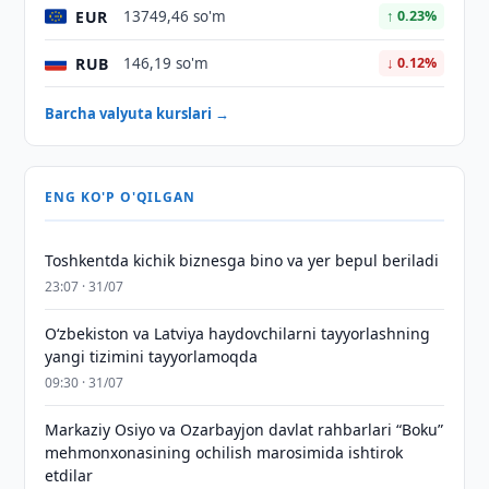
EUR
13749,46 so'm
↑ 0.23%
RUB
146,19 so'm
↓ 0.12%
Barcha valyuta kurslari →
ENG KO'P O'QILGAN
Toshkentda kichik biznesga bino va yer bepul beriladi
23:07 · 31/07
Oʻzbekiston va Latviya haydovchilarni tayyorlashning
yangi tizimini tayyorlamoqda
09:30 · 31/07
Markaziy Osiyo va Ozarbayjon davlat rahbarlari “Boku”
mehmonxonasining ochilish marosimida ishtirok
etdilar