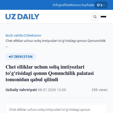
Infografika
Maxsus loyihalar
O'z
Bosh sahifa
O‘zbekiston
›
›
Chet elliklar uchun soliq imtiyozlari to'g'risidagi qonun Qonunchilik
…
O‘ZBEKISTON
Chet elliklar uchun soliq imtiyozlari
to'g'risidagi qonun Qonunchilik palatasi
tomonidan qabul qilindi
UzDaily tahririyati
·
08.07.2026
·
12:00
·
298 views
Chet elliklar uchun soliq imtiyozlari to'g'risidagi qonun