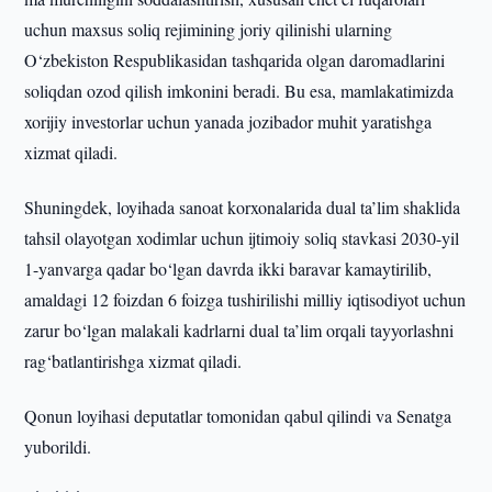
uchun maxsus soliq rejimining joriy qilinishi ularning
O‘zbekiston Respublikasidan tashqarida olgan daromadlarini
soliqdan ozod qilish imkonini beradi. Bu esa, mamlakatimizda
xorijiy investorlar uchun yanada jozibador muhit yaratishga
xizmat qiladi.
Shuningdek, loyihada sanoat korxonalarida dual ta’lim shaklida
tahsil olayotgan xodimlar uchun ijtimoiy soliq stavkasi 2030-yil
1-yanvarga qadar bo‘lgan davrda ikki baravar kamaytirilib,
amaldagi 12 foizdan 6 foizga tushirilishi milliy iqtisodiyot uchun
zarur bo‘lgan malakali kadrlarni dual ta’lim orqali tayyorlashni
rag‘batlantirishga xizmat qiladi.
Qonun loyihasi deputatlar tomonidan qabul qilindi va Senatga
yuborildi.