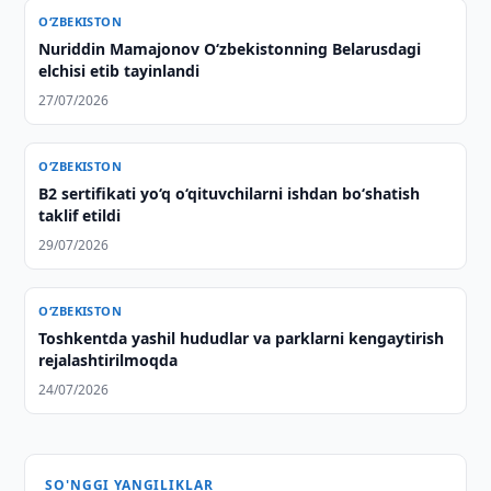
O‘ZBEKISTON
Nuriddin Mamajonov O‘zbekistonning Belarusdagi
elchisi etib tayinlandi
27/07/2026
O‘ZBEKISTON
B2 sertifikati yo‘q o‘qituvchilarni ishdan bo‘shatish
taklif etildi
29/07/2026
O‘ZBEKISTON
Toshkentda yashil hududlar va parklarni kengaytirish
rejalashtirilmoqda
24/07/2026
SO'NGGI YANGILIKLAR